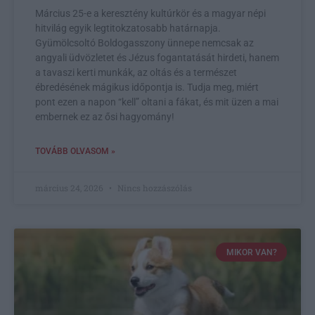
Március 25-e a keresztény kultúrkör és a magyar népi
hitvilág egyik legtitokzatosabb határnapja.
Gyümölcsoltó Boldogasszony ünnepe nemcsak az
angyali üdvözletet és Jézus fogantatását hirdeti, hanem
a tavaszi kerti munkák, az oltás és a természet
ébredésének mágikus időpontja is. Tudja meg, miért
pont ezen a napon “kell” oltani a fákat, és mit üzen a mai
embernek ez az ősi hagyomány!
TOVÁBB OLVASOM »
március 24, 2026
Nincs hozzászólás
MIKOR VAN?