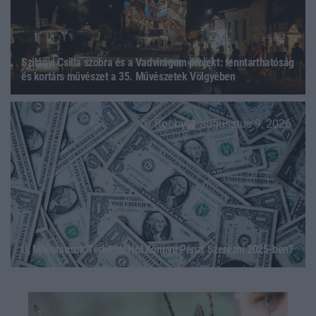
Szilágyi Csilla szobra és a Vadvirágom projekt: fenntarthatóság
és kortárs művészet a 35. Művészetek Völgyében
Rooby
augusztus 9, 2026
Új Milliómosok Térképe: Hol Könnyű Pénzt Szerezni 2025-ben?