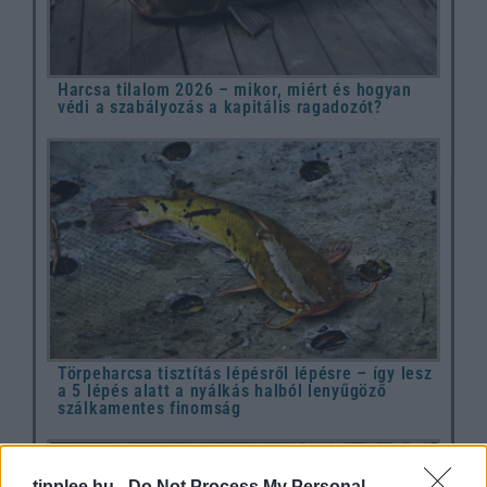
Harcsa tilalom 2026 – mikor, miért és hogyan
védi a szabályozás a kapitális ragadozót?
Törpeharcsa tisztítás lépésről lépésre – így lesz
a 5 lépés alatt a nyálkás halból lenyűgöző
szálkamentes finomság
tipplee.hu -
Do Not Process My Personal