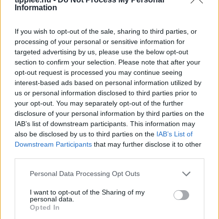
Information
If you wish to opt-out of the sale, sharing to third parties, or
processing of your personal or sensitive information for
targeted advertising by us, please use the below opt-out
section to confirm your selection. Please note that after your
opt-out request is processed you may continue seeing
interest-based ads based on personal information utilized by
A türelem íze: Süllő-kalauz a 2026-os tilalom
idejére
us or personal information disclosed to third parties prior to
your opt-out. You may separately opt-out of the further
disclosure of your personal information by third parties on the
IAB’s list of downstream participants. This information may
also be disclosed by us to third parties on the
IAB’s List of
Downstream Participants
that may further disclose it to other
third parties.
Personal Data Processing Opt Outs
I want to opt-out of the Sharing of my
personal data.
Opted In
Harcsacserkelés vízben állva: Így foghatod meg