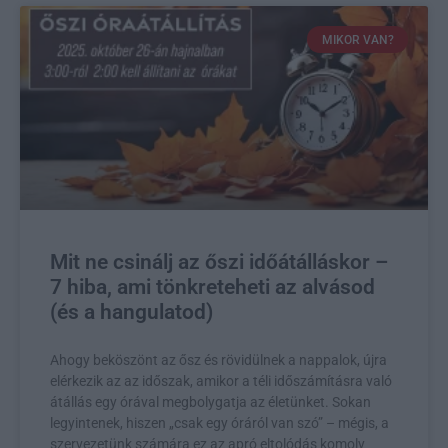
MIKOR VAN?
Mit ne csinálj az őszi időátálláskor –
7 hiba, ami tönkreteheti az alvásod
(és a hangulatod)
Ahogy beköszönt az ősz és rövidülnek a nappalok, újra
elérkezik az az időszak, amikor a téli időszámításra való
átállás egy órával megbolygatja az életünket. Sokan
legyintenek, hiszen „csak egy óráról van szó” – mégis, a
szervezetünk számára ez az apró eltolódás komoly