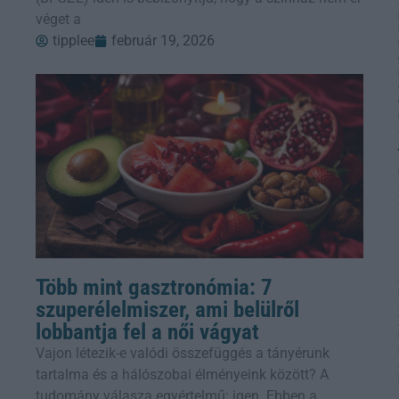
véget a
tipplee
február 19, 2026
Több mint gasztronómia: 7
szuperélelmiszer, ami belülről
lobbantja fel a női vágyat
Vajon létezik-e valódi összefüggés a tányérunk
tartalma és a hálószobai élményeink között? A
tudomány válasza egyértelmű: igen. Ebben a