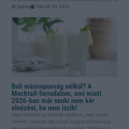
tipplee
február 24, 2026
Buli másnaposság nélkül? A
Mocktail-forradalom, ami miatt
2026-ban már senki nem kér
elnézést, ha nem iszik!
Vége azoknak az időknek, amikor a „nem iszom
semmit” válaszra egy pohár langyos almalé vagy
egy unalmas limonádé volt a válasz. 2026-ban a