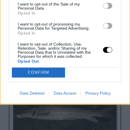
a vizek óriásait közvetlen közelről
I want to opt-out of the Sale of my
Personal Data.
Opted In
I want to opt-out of processing my
Personal Data for Targeted Advertising.
Opted In
I want to opt-out of Collection, Use,
Retention, Sale, and/or Sharing of my
Personal Data that Is Unrelated with the
Purposes for which it was collected.
Opted Out
Ponty tilalom 2026 – meghökkentő enyhítések –
CONFIRM
mit jelez a szabályozás háttere?
Data Deletion
Data Access
Privacy Policy