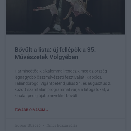
Bővült a lista: új fellépők a 35.
Művészetek Völgyében
Harmincötödik alkalommal rendezik meg az ország
legnagyobb összművészeti fesztiválját. Kapolcs,
Taliándörögd, Vigántpetend július 24. és augusztus 2.
között számtalan programmal várja a látogatókat, a
kínálat pedig újabb nevekkel bővült.
TOVÁBB OLVASOM »
február 18, 2026
Nincs hozzászólás