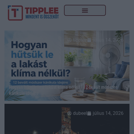
tipplee
július 14, 2026
Hogyan hűtsük le a lakást klíma nélkül? 12 bevált módszer
kánikula idejére
dubeel
július 14, 2026