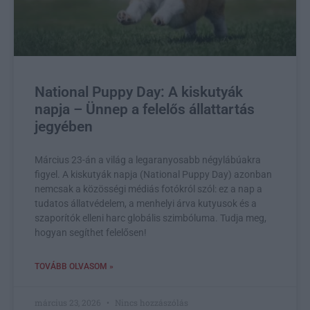
National Puppy Day: A kiskutyák
napja – Ünnep a felelős állattartás
jegyében
Március 23-án a világ a legaranyosabb négylábúakra
figyel. A kiskutyák napja (National Puppy Day) azonban
nemcsak a közösségi médiás fotókról szól: ez a nap a
tudatos állatvédelem, a menhelyi árva kutyusok és a
szaporítók elleni harc globális szimbóluma. Tudja meg,
hogyan segíthet felelősen!
TOVÁBB OLVASOM »
március 23, 2026
Nincs hozzászólás