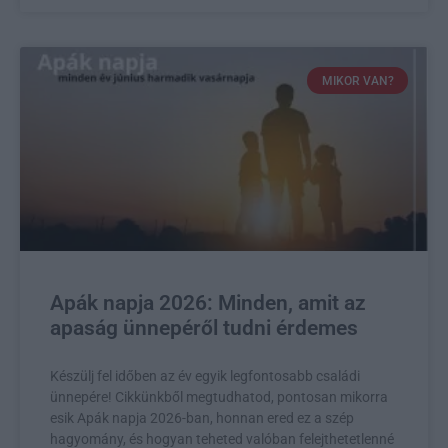
MIKOR VAN?
Apák napja 2026: Minden, amit az
apaság ünnepéről tudni érdemes
Készülj fel időben az év egyik legfontosabb családi
ünnepére! Cikkünkből megtudhatod, pontosan mikorra
esik Apák napja 2026-ban, honnan ered ez a szép
hagyomány, és hogyan teheted valóban felejthetetlenné