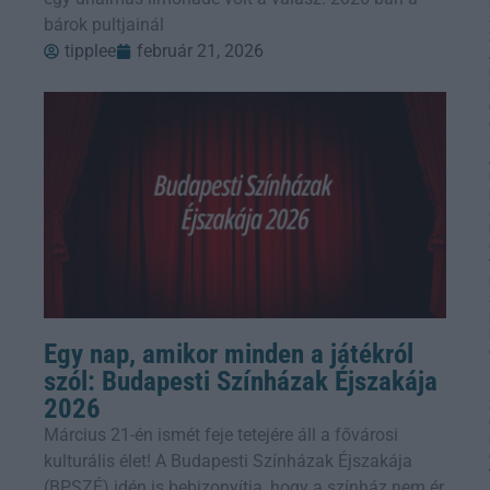
bárok pultjainál
tipplee
február 21, 2026
Egy nap, amikor minden a játékról
szól: Budapesti Színházak Éjszakája
2026
Március 21-én ismét feje tetejére áll a fővárosi
kulturális élet! A Budapesti Színházak Éjszakája
(BPSZÉ) idén is bebizonyítja, hogy a színház nem ér