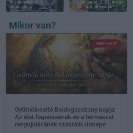
Vetési naptár 2026, avagy
Anyakönyvezhető
mikor, mit ültessünk?
utónevek
Magyarországon – 2024
Mikor van?
MIKOR VAN?
Gyümölcsoltó Boldogasszony napja:
Az élet foganásának és a természet
megújulásának szakrális ünnepe