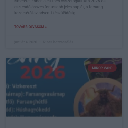
ismerete. Ebben a cikkben összefoglaltuk a 2026-os
esztendő összes fontosabb jeles napját, a farsang
kezdetétől az adventi készülődésig.
TOVÁBB OLVASOM »
január 4, 2026
Nincs hozzászólás
MIKOR VAN?