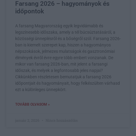
Farsang 2026 – hagyományok és
időpontok
A farsang Magyarország egyik legvidámabb és
legszínesebb időszaka, amely a tél búcsúztatásáról, a
közösségi ünneplésről és a bőségről szól. Farsang 2026-
ban is kiemelt szerepet kap, hiszen a hagyományos
népszokások, jelmezes mulatságok és gasztronómiai
élmények évről évre egyre több embert vonzanak. De
mikor van farsang 2026-ban, mit jelent a farsangi
időszak, és melyek a legfontosabb jeles napjai?
Cikkünkben részletesen bemutatjuk a farsang 2026
időpontjait és hagyományait, hogy felkészülten várhasd
ezt a különleges ünnepkört.
TOVÁBB OLVASOM »
január 2, 2026
Nincs hozzászólás