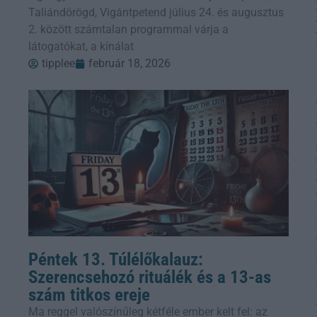
Taliándörögd, Vigántpetend július 24. és augusztus
2. között számtalan programmal várja a
látogatókat, a kínálat
tipplee
február 18, 2026
Péntek 13. Túlélőkalauz:
Szerencsehozó rituálék és a 13-as
szám titkos ereje
Ma reggel valószínűleg kétféle ember kelt fel: az