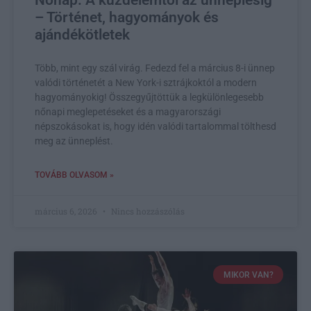
Nőnap: A küzdelemtől az ünneplésig
– Történet, hagyományok és
ajándékötletek
Több, mint egy szál virág. Fedezd fel a március 8-i ünnep
valódi történetét a New York-i sztrájkoktól a modern
hagyományokig! Összegyűjtöttük a legkülönlegesebb
nőnapi meglepetéseket és a magyarországi
népszokásokat is, hogy idén valódi tartalommal tölthesd
meg az ünneplést.
TOVÁBB OLVASOM »
március 6, 2026
Nincs hozzászólás
MIKOR VAN?