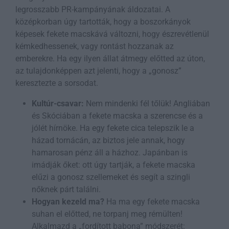
legrosszabb PR-kampányának áldozatai. A
középkorban úgy tartották, hogy a boszorkányok
képesek fekete macskává változni, hogy észrevétlenül
kémkedhessenek, vagy rontást hozzanak az
emberekre. Ha egy ilyen állat átmegy előtted az úton,
az tulajdonképpen azt jelenti, hogy a „gonosz”
keresztezte a sorsodat.
Kultúr-csavar:
Nem mindenki fél tőlük! Angliában
és Skóciában a fekete macska a szerencse és a
jólét hírnöke. Ha egy fekete cica telepszik le a
házad tornácán, az biztos jele annak, hogy
hamarosan pénz áll a házhoz. Japánban is
imádják őket: ott úgy tartják, a fekete macska
elűzi a gonosz szellemeket és segít a szingli
nőknek párt találni.
Hogyan kezeld ma?
Ha ma egy fekete macska
suhan el előtted, ne torpanj meg rémülten!
Alkalmazd a „fordított babona” módszerét: