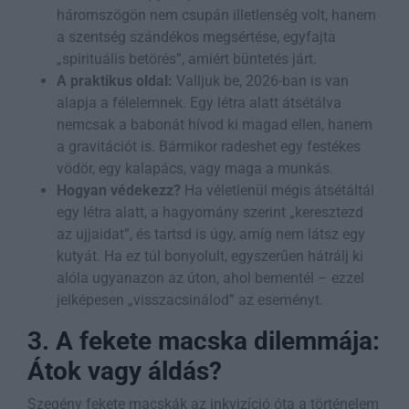
háromszögön nem csupán illetlenség volt, hanem
a szentség szándékos megsértése, egyfajta
„spirituális betörés”, amiért büntetés járt.
A praktikus oldal:
Valljuk be, 2026-ban is van
alapja a félelemnek. Egy létra alatt átsétálva
nemcsak a babonát hívod ki magad ellen, hanem
a gravitációt is. Bármikor radeshet egy festékes
vödör, egy kalapács, vagy maga a munkás.
Hogyan védekezz?
Ha véletlenül mégis átsétáltál
egy létra alatt, a hagyomány szerint „keresztezd
az ujjaidat”, és tartsd is úgy, amíg nem látsz egy
kutyát. Ha ez túl bonyolult, egyszerűen hátrálj ki
alóla ugyanazon az úton, ahol bementél – ezzel
jelképesen „visszacsinálod” az eseményt.
3. A fekete macska dilemmája:
Átok vagy áldás?
Szegény fekete macskák az inkvizíció óta a történelem