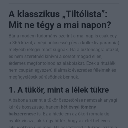
A klasszikus „Tiltólista”:
Mit ne tégy a mai napon?
Bár a modern tudomány szerint a mai nap is csak egy
a 365 közül, a népi bölcsesség (és a kollektív paranoia)
mélyebb rétegei mást súgnak. Ha a biztonságra utazol,
és nem szeretnéd kihívni a sorsot magad ellen,
érdemes megfontolnod az alábbiakat. Ezek a rituálék
nem csupán egyszerű tilalmak; évezredes félelmek és
megfigyelések sűrűsödnek bennük.
1. A tükör, mint a lélek tükre
A babona szerint a tükör összetörése nemcsak anyagi
kár és bosszúság, hanem
hét évnyi tömény
balszerencse
is. Ez a hiedelem az ókori rómaiakig
nyúlik vissza, akik úgy hitték, hogy az élet hét éves
ciklusokban újul meg. Ha összetöröd a tükröd, azzal a