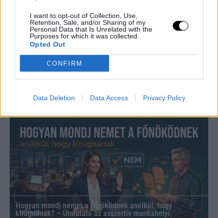
I want to opt-out of Collection, Use,
Retention, Sale, and/or Sharing of my
Personal Data that Is Unrelated with the
Purposes for which it was collected.
Opted Out
CONFIRM
Data Deletion
Data Access
Privacy Policy
Szilágyi Csilla szobra és a Vadvirágom projekt:
fenntarthatóság és kortárs művészet a 35. Művészetek
Völgyében
Hogyan mondj nemet a főnöködnek anélkül, hogy
kirúgnának? – Útmutató az asszertív munkahelyi