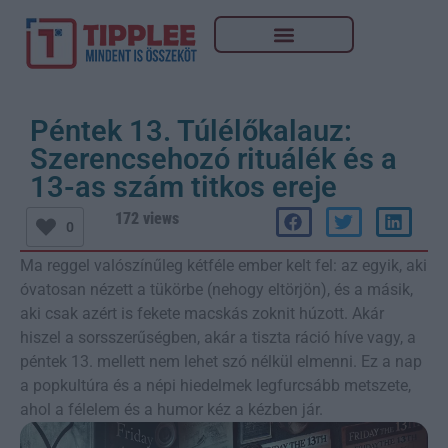
Péntek 13. Túlélőkalauz:
Szerencsehozó rituálék és a
13-as szám titkos ereje
172 views
0
Ma reggel valószínűleg kétféle ember kelt fel: az egyik, aki
óvatosan nézett a tükörbe (nehogy eltörjön), és a másik,
aki csak azért is fekete macskás zoknit húzott. Akár
hiszel a sorsszerűségben, akár a tiszta ráció híve vagy, a
péntek 13. mellett nem lehet szó nélkül elmenni. Ez a nap
a popkultúra és a népi hiedelmek legfurcsább metszete,
ahol a félelem és a humor kéz a kézben jár.