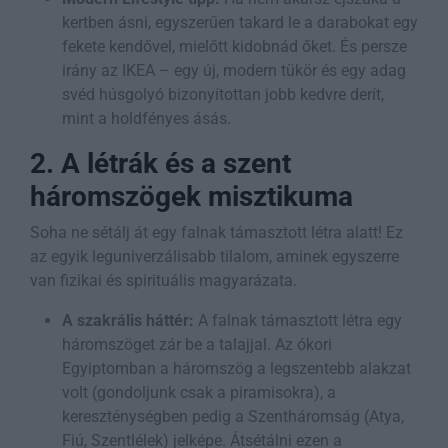
kertben ásni, egyszerűen takard le a darabokat egy
fekete kendővel, mielőtt kidobnád őket. És persze
irány az IKEA – egy új, modern tükör és egy adag
svéd húsgolyó bizonyítottan jobb kedvre derít,
mint a holdfényes ásás.
2. A létrák és a szent
háromszögek misztikuma
Soha ne sétálj át egy falnak támasztott létra alatt! Ez
az egyik leguniverzálisabb tilalom, aminek egyszerre
van fizikai és spirituális magyarázata.
A szakrális háttér:
A falnak támasztott létra egy
háromszöget zár be a talajjal. Az ókori
Egyiptomban a háromszög a legszentebb alakzat
volt (gondoljunk csak a piramisokra), a
kereszténységben pedig a Szentháromság (Atya,
Fiú, Szentlélek) jelképe. Átsétálni ezen a