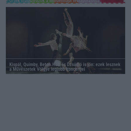
Ortek masszírozók a mindennapi testápoláshoz
Kispál, Quimby, Beton.Hofi és Dzsúdló is jön: ezek lesznek
a Művészetek Völgye legjobb koncertjei