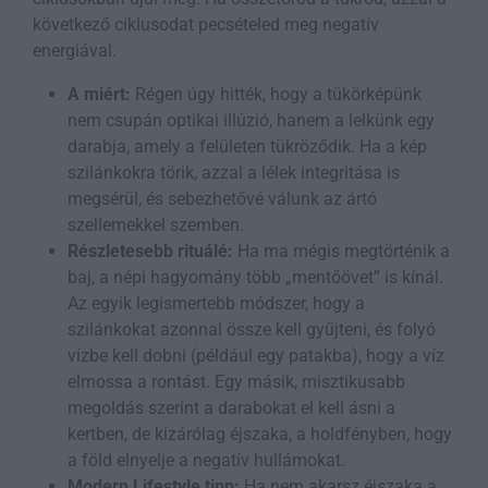
következő ciklusodat pecsételed meg negatív
energiával.
A miért:
Régen úgy hitték, hogy a tükörképünk
nem csupán optikai illúzió, hanem a lelkünk egy
darabja, amely a felületen tükröződik. Ha a kép
szilánkokra törik, azzal a lélek integritása is
megsérül, és sebezhetővé válunk az ártó
szellemekkel szemben.
Részletesebb rituálé:
Ha ma mégis megtörténik a
baj, a népi hagyomány több „mentőövet” is kínál.
Az egyik legismertebb módszer, hogy a
szilánkokat azonnal össze kell gyűjteni, és folyó
vízbe kell dobni (például egy patakba), hogy a víz
elmossa a rontást. Egy másik, misztikusabb
megoldás szerint a darabokat el kell ásni a
kertben, de kizárólag éjszaka, a holdfényben, hogy
a föld elnyelje a negatív hullámokat.
Modern Lifestyle tipp:
Ha nem akarsz éjszaka a