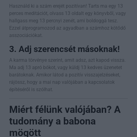
Használd ki a szám erejét pozitívan! Tarts ma egy 13
perces meditációt, olvass 13 oldalt egy könyvből, vagy
hallgass meg 13 percnyi zenét, ami boldoggá tesz.
Ezzel átprogramozod az agyadban a számhoz kötődő
asszociációkat.
3. Adj szerencsét másoknak!
A karma törvénye szerint, amit adsz, azt kapod vissza.
Ma adj 13 apró bókot, vagy küldj 13 kedves üzenetet
barátoknak. Amikor látod a pozitív visszajelzéseket,
rájössz, hogy a mai nap valójában a kapcsolatok
építéséről is szólhat.
Miért félünk valójában? A
tudomány a babona
mögött