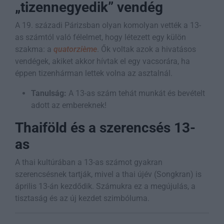
„tizennegyedik” vendég
A 19. századi Párizsban olyan komolyan vették a 13-
as számtól való félelmet, hogy létezett egy külön
szakma: a
quatorzième
. Ők voltak azok a hivatásos
vendégek, akiket akkor hívtak el egy vacsorára, ha
éppen tizenhárman lettek volna az asztalnál.
Tanulság:
A 13-as szám tehát munkát és bevételt
adott az embereknek!
Thaiföld és a szerencsés 13-
as
A thai kultúrában a 13-as számot gyakran
szerencsésnek tartják, mivel a thai újév (Songkran) is
április 13-án kezdődik. Számukra ez a megújulás, a
tisztaság és az új kezdet szimbóluma.