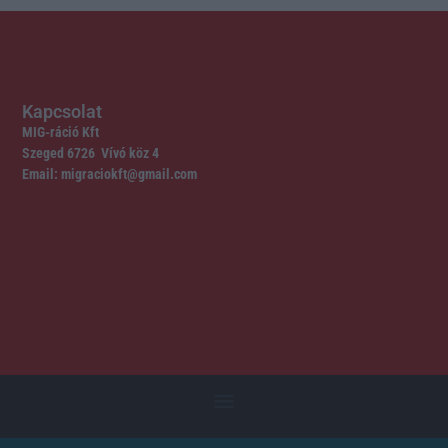
Kapcsolat
MIG-ráció Kft
Szeged 6726 Vívó köz 4
Email: migraciokft@gmail.com