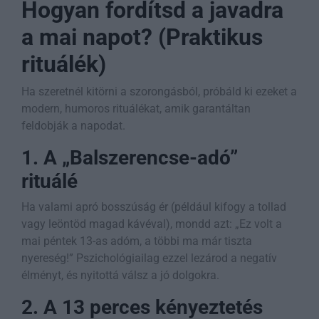
Hogyan fordítsd a javadra
a mai napot? (Praktikus
rituálék)
Ha szeretnél kitörni a szorongásból, próbáld ki ezeket a
modern, humoros rituálékat, amik garantáltan
feldobják a napodat.
1. A „Balszerencse-adó”
rituálé
Ha valami apró bosszúság ér (például kifogy a tollad
vagy leöntöd magad kávéval), mondd azt: „Ez volt a
mai péntek 13-as adóm, a többi ma már tiszta
nyereség!” Pszichológiailag ezzel lezárod a negatív
élményt, és nyitottá válsz a jó dolgokra.
2. A 13 perces kényeztetés