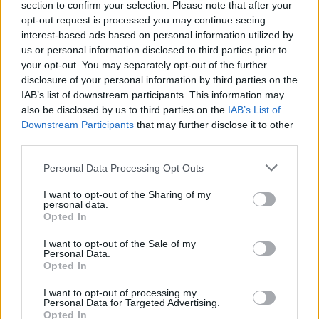
section to confirm your selection. Please note that after your
Létra:
Csak azért kerüld ki, hogy ne essen a
opt-out request is processed you may continue seeing
fejedre semmi.
interest-based ads based on personal information utilized by
Tükör:
Nézz bele sokat, és mosolyogj – ez a
us or personal information disclosed to third parties prior to
legjobb szerencsehozó.
your opt-out. You may separately opt-out of the further
Macska:
Mindegy milyen színű, egy kis
disclosure of your personal information by third parties on the
simogatást mindenképp megérdemel.
IAB’s list of downstream participants. This information may
Attitűd:
Legyél ma egy kicsit olasz, egy kicsit thai,
also be disclosed by us to third parties on the
IAB’s List of
Downstream Participants
that may further disclose it to other
és hidd el, hogy a 13-as a te nyerőszámod!
third parties.
Ez is érdekelhet - tippleezz tovább
Personal Data Processing Opt Outs
I want to opt-out of the Sharing of my
personal data.
Opted In
I want to opt-out of the Sale of my
Personal Data.
Opted In
I want to opt-out of processing my
Hogyan hűtsük le a lakást klíma nélkül? 12 bevált módszer
Personal Data for Targeted Advertising.
kánikula idejére
Opted In