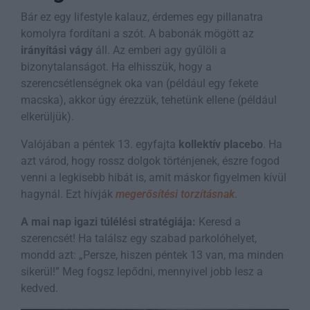
Bár ez egy lifestyle kalauz, érdemes egy pillanatra
komolyra fordítani a szót. A babonák mögött az
irányítási vágy
áll. Az emberi agy gyűlöli a
bizonytalanságot. Ha elhisszük, hogy a
szerencsétlenségnek oka van (például egy fekete
macska), akkor úgy érezzük, tehetünk ellene (például
elkerüljük).
Valójában a péntek 13. egyfajta
kollektív placebo
. Ha
azt várod, hogy rossz dolgok történjenek, észre fogod
venni a legkisebb hibát is, amit máskor figyelmen kívül
hagynál. Ezt hívják
megerősítési torzításnak
.
A mai nap igazi túlélési stratégiája:
Keresd a
szerencsét! Ha találsz egy szabad parkolóhelyet,
mondd azt: „Persze, hiszen péntek 13 van, ma minden
sikerül!” Meg fogsz lepődni, mennyivel jobb lesz a
kedved.