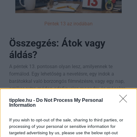
Péntek 13 az irodában
Összegzés: Átok vagy
áldás?
A péntek 13. pontosan olyan lesz, amilyennek te
formálod. Egy lehetőség a nevetésre, egy indok a
barátokkal való borzongós filmnézésre, vagy egy nap,
amikor extra módon odafigyelsz magadra és másokra.
tipplee.hu -
Do Not Process My Personal
Ne feledd: a 13-as szám csak egy szám, a péntek
Information
pedig az egyik legjobb nap a héten, hiszen utána jön a
hétvége!
If you wish to opt-out of the sale, sharing to third parties, or
processing of your personal or sensitive information for
Túlélő csomag összefoglaló:
targeted advertising by us, please use the below opt-out