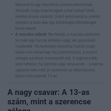
tekintsd őt egy misztikus szerencsehozónak.
Ahelyett, hogy köpnél egyet a bal vállad felett,
inkább kívánj valamit. A brit arisztokrácia szerint
ilyenkor a sors épp egy különleges lehetőséget
kínál neked.
A macska-etikett:
Ne feledd, a macska számára
te csak egy furcsa kétlábú vagy, aki gyanúsan
viselkedik. Ha kedvesen beszélsz hozzá (vagy
netán van nálad egy kis jutalomfalat), a pozitív
energia azonnal visszaszáll rád. A legrosszabb,
amit tehetsz, ha bántod vagy elzavarod – a karma
ugyanis nem nézi jó szemmel az állat kínzást,
pláne nem péntek 13-án.
A nagy csavar: A 13-as
szám, mint a szerencse
záloga