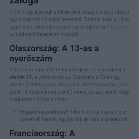
Most, hogy letudtuk a félelmeket, nézzük meg a világot
egy másik szemüvegen keresztül. Tudtad, hogy a 13-as
szám nem mindenhol a gonosz szimbóluma? Sőt, sok
kultúrában kifejezetten imádják!
Olaszország: A 13-as a
nyerőszám
Míg nálunk a péntek 13-tól rettegnek, az olaszoknál a
péntek 17.
a valódi mumus. Számukra a 13-as egy
pozitív, életerős szám. Ha valaki Olaszországban „fare
tredici”-t (tizenhármat csinál) mond, az azt jelenti, hogy
megütötte a főnyereményt.
Hogyan használd ma?
Tekints a mai napra olasz
szemmel! Rendelj egy pizzát, és várd a szerencsét.
Franciaország: A