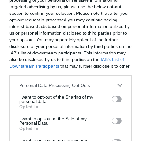
processing of your personal or sensitive information for
targeted advertising by us, please use the below opt-out
A naptárra pillantva sokak hátán fut végig a hideg:
section to confirm your selection. Please note that after your
elérkezett az év egyik legmisztikusabb napja, péntek 13.
opt-out request is processed you may continue seeing
Míg egyesek ilyenkor ki sem mernek lépni az utcára, a
interest-based ads based on personal information utilized by
hobbikertészek számára ez a nap tökéletes alkalom
us or personal information disclosed to third parties prior to
arra, hogy egy kicsit más szemmel nézzenek a zöld
your opt-out. You may separately opt-out of the further
birodalmukra. Vajon léteznek valóban „elátkozott”
disclosure of your personal information by third parties on the
növények? Miért
IAB’s list of downstream participants. This information may
also be disclosed by us to third parties on the
IAB’s List of
TOVÁBB OLVASOM »
Downstream Participants
that may further disclose it to other
third parties.
tipplee
február 10, 2026
Personal Data Processing Opt Outs
I want to opt-out of the Sharing of my
personal data.
Opted In
KERT
I want to opt-out of the Sale of my
Personal Data.
Opted In
I want to opt-out of processing my