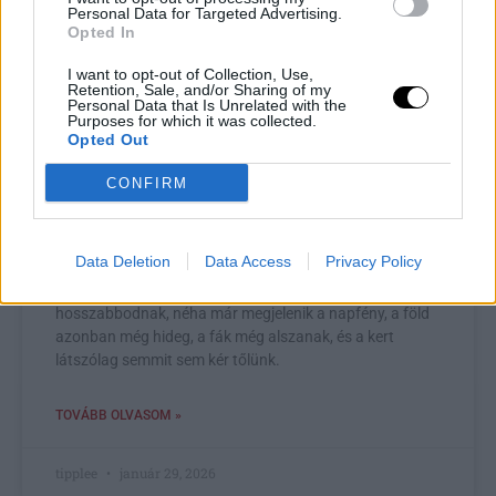
Personal Data for Targeted Advertising.
Opted In
I want to opt-out of Collection, Use,
Retention, Sale, and/or Sharing of my
Personal Data that Is Unrelated with the
Purposes for which it was collected.
Opted Out
Január végi kerti teendők – 7 dolog,
amit most még meg kell csinálnod,
CONFIRM
mielőtt megérkezik a tavasz
Data Deletion
Data Access
Privacy Policy
Január vége furcsa időszak a kertben. Már nem igazi tél,
de még messze van a tavasz. A nappalok
hosszabbodnak, néha már megjelenik a napfény, a föld
azonban még hideg, a fák még alszanak, és a kert
látszólag semmit sem kér tőlünk.
TOVÁBB OLVASOM »
tipplee
január 29, 2026