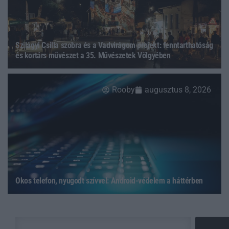
Szilágyi Csilla szobra és a Vadvirágom projekt: fenntarthatóság
és kortárs művészet a 35. Művészetek Völgyében
Rooby
augusztus 8, 2026
Okos telefon, nyugodt szívvel: Android-védelem a háttérben