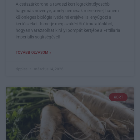
A császárkorona a tavaszi kert legtekintélyesebb
hagymás növénye, amely nemcsak méreteivel, hanem
különleges biológiai védelmi erejével is lenyűgözi a
kertészeket. Ismerje meg szakértői útmutatónkból,
hogyan varázsolhat királyi pompát kertjébe a Fritillaria
imperialis segítségével!
TOVÁBB OLVASOM »
tipplee
március 14, 2026
KERT