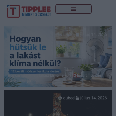
tipplee
július 14, 2026
Hogyan hűtsük le a lakást klíma nélkül? 12 bevált módszer
kánikula idejére
dubeel
július 14, 2026