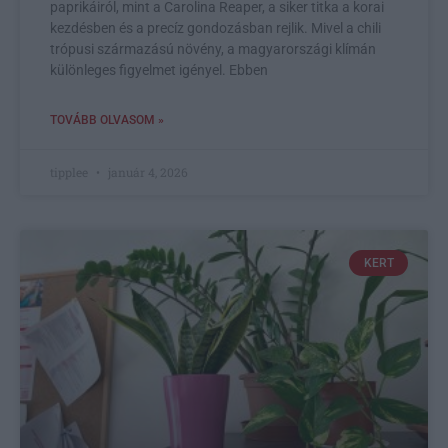
paprikáiról, mint a Carolina Reaper, a siker titka a korai
kezdésben és a precíz gondozásban rejlik. Mivel a chili
trópusi származású növény, a magyarországi klímán
különleges figyelmet igényel. Ebben
TOVÁBB OLVASOM »
tipplee
január 4, 2026
KERT