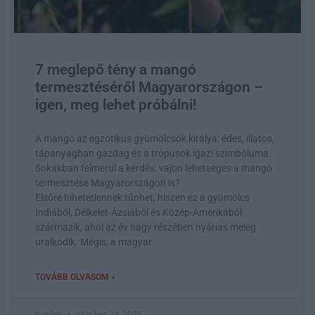
7 meglepő tény a mangó
termesztéséről Magyarországon –
igen, meg lehet próbálni!
A mangó az egzotikus gyümölcsök királya: édes, illatos,
tápanyagban gazdag és a trópusok igazi szimbóluma.
Sokakban felmerül a kérdés: vajon lehetséges a mangó
termesztése Magyarországon is?
Elsőre hihetetlennek tűnhet, hiszen ez a gyümölcs
Indiából, Délkelet-Ázsiából és Közép-Amerikából
származik, ahol az év nagy részében nyárias meleg
uralkodik. Mégis, a magyar
TOVÁBB OLVASOM »
tipplee
október 24, 2025