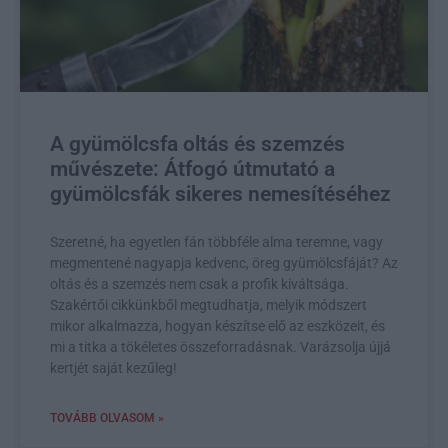
A gyümölcsfa oltás és szemzés
művészete: Átfogó útmutató a
gyümölcsfák sikeres nemesítéséhez
Szeretné, ha egyetlen fán többféle alma teremne, vagy
megmentené nagyapja kedvenc, öreg gyümölcsfáját? Az
oltás és a szemzés nem csak a profik kiváltsága.
Szakértői cikkünkből megtudhatja, melyik módszert
mikor alkalmazza, hogyan készítse elő az eszközeit, és
mi a titka a tökéletes összeforradásnak. Varázsolja újjá
kertjét saját kezűleg!
TOVÁBB OLVASOM »