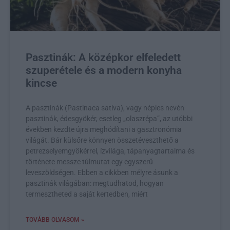
Pasztinák: A középkor elfeledett
szuperétele és a modern konyha
kincse
A pasztinák (Pastinaca sativa), vagy népies nevén
pasztinák, édesgyökér, esetleg „olaszrépa”, az utóbbi
években kezdte újra meghódítani a gasztronómia
világát. Bár külsőre könnyen összetéveszthető a
petrezselyemgyökérrel, ízvilága, tápanyagtartalma és
története messze túlmutat egy egyszerű
leveszöldségen. Ebben a cikkben mélyre ásunk a
pasztinák világában: megtudhatod, hogyan
termesztheted a saját kertedben, miért
TOVÁBB OLVASOM »