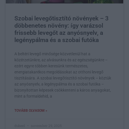
Szobai levegőtisztító növények – 3
döbbenetes növény: így varázsol
frissebb levegőt az anyósnyelv, a
legénypálma és a szobai futóka
A beltéri levegő minősége közvetlenül hat a
közérzetünkre, az alvásunkra és az egészségünkre –
ezért egyre többen keresünk természetes,
energiatakarékos megoldásokat az otthoni levegő
tisztítására. A szobai levegőtisztító növények – köztük
az anyósnyelv, a legénypálma és a szobai futóka –
bizonyítottan képesek csökkenteni a káros anyagokat,
mint a formaldehid, a
TOVÁBB OLVASOM »
dubeel
november 29, 2025