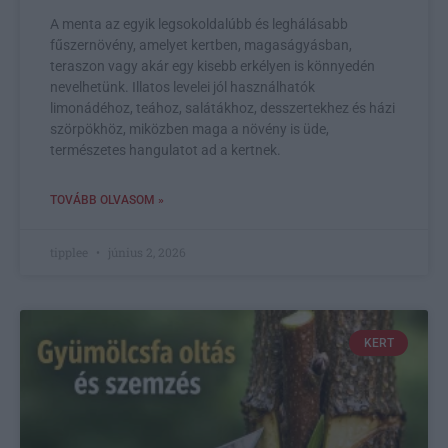
A menta az egyik legsokoldalúbb és leghálásabb
fűszernövény, amelyet kertben, magaságyásban,
teraszon vagy akár egy kisebb erkélyen is könnyedén
nevelhetünk. Illatos levelei jól használhatók
limonádéhoz, teához, salátákhoz, desszertekhez és házi
szörpökhöz, miközben maga a növény is üde,
természetes hangulatot ad a kertnek.
TOVÁBB OLVASOM »
tipplee
június 2, 2026
KERT