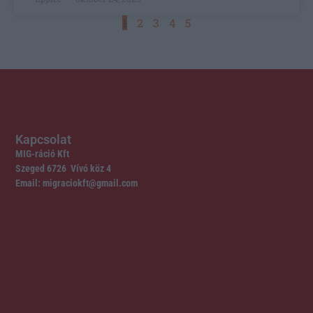
1
2
3
4
5
Kapcsolat
MIG-ráció Kft
Szeged 6726 Vívó köz 4
Email: migraciokft@gmail.com