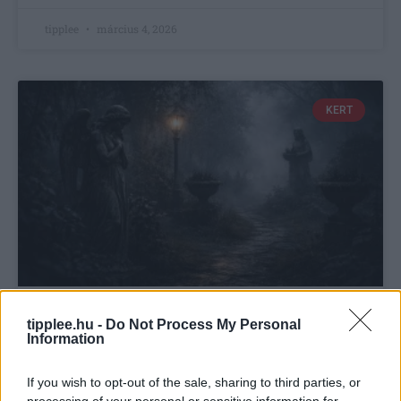
tipplee
március 4, 2026
KERT
tipplee.hu -
Do Not Process My Personal
Balszerencsés növények és kerti
Information
babonák: Átok vagy áldás a
kertedben Péntek 13-án?
If you wish to opt-out of the sale, sharing to third parties, or