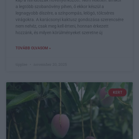
a legtöbb szobanövény pihen, ő ekkor készül a
legnagyobb díszére, a színpompás, lelógó, tölcséres
virágokra. A karácsonyi kaktusz gondozása szerencsére
nem nehéz, csak meg kell érteni, honnan érkezett
hozzánk, és milyen körülményeket szeretne új
TOVÁBB OLVASOM »
tipplee
november 20, 2025
KERT