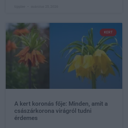
tipplee
március 25, 2026
KERT
A kert koronás fője: Minden, amit a
császárkorona virágról tudni
érdemes