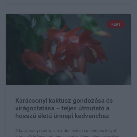
KERT
Karácsonyi kaktusz gondozása és
virágoztatása – teljes útmutató a
hosszú életű ünnepi kedvenchez
A karácsonyi kaktusz minden évben különleges helyet
kap a téli időszak növényei között. Nem véletlen: amikor