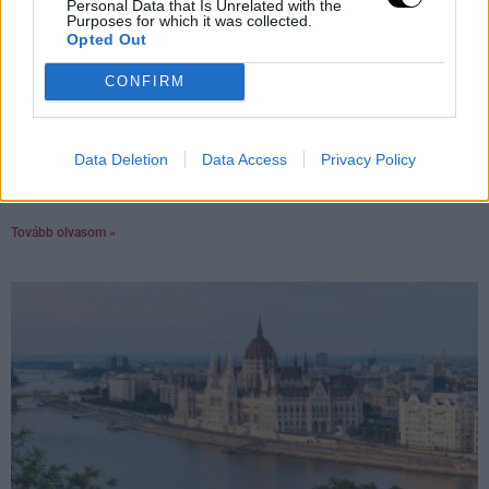
Personal Data that Is Unrelated with the
Purposes for which it was collected.
Opted Out
CONFIRM
Robotteknológiai Diákgyőzelem a Mikroműanyagok
Data Deletion
Data Access
Privacy Policy
Ellen
Rooby
augusztus 7, 2026
Tovább olvasom »