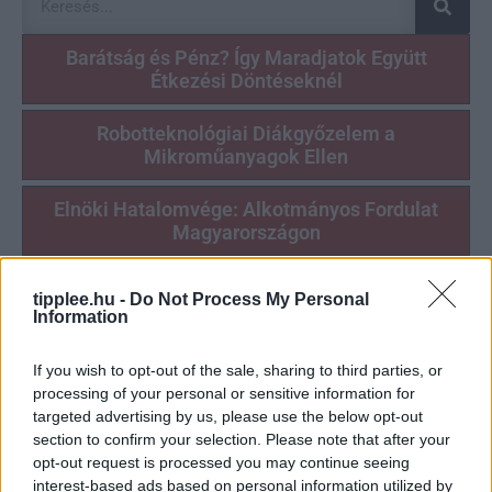
Barátság és Pénz? Így Maradjatok Együtt
Étkezési Döntéseknél
Robotteknológiai Diákgyőzelem a
Mikroműanyagok Ellen
Elnöki Hatalomvége: Alkotmányos Fordulat
Magyarországon
Siri AI a Csuklón: Az Apple Watch Okosabbikra
tipplee.hu -
Do Not Process My Personal
Vált
Information
A Feldolgozott Élelmiszerek Nagy Tévedése
If you wish to opt-out of the sale, sharing to third parties, or
processing of your personal or sensitive information for
Védelmi Fellendülés: A Felvirágzás Új Forrása
targeted advertising by us, please use the below opt-out
section to confirm your selection. Please note that after your
opt-out request is processed you may continue seeing
interest-based ads based on personal information utilized by