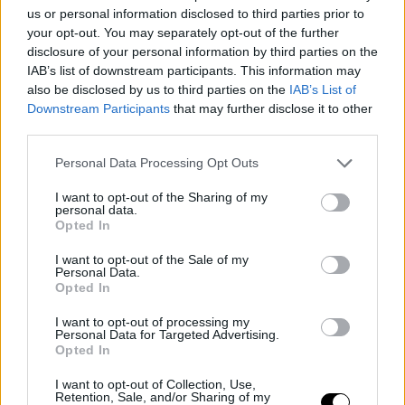
us or personal information disclosed to third parties prior to
your opt-out. You may separately opt-out of the further
disclosure of your personal information by third parties on the
IAB’s list of downstream participants. This information may
also be disclosed by us to third parties on the
IAB’s List of
Downstream Participants
that may further disclose it to other
third parties.
Personal Data Processing Opt Outs
I want to opt-out of the Sharing of my
Barátság és Pénz? Így Maradjatok Együtt Étkezési
personal data.
Döntéseknél
Opted In
Rooby
augusztus 7, 2026
I want to opt-out of the Sale of my
Tovább olvasom »
Personal Data.
Opted In
I want to opt-out of processing my
Personal Data for Targeted Advertising.
Opted In
I want to opt-out of Collection, Use,
Retention, Sale, and/or Sharing of my