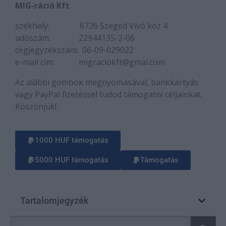
MIG-ráció Kft
székhely: 6726 Szeged Vívó köz 4
adószám: 22944135-2-06
cégjegyzékszám: 06-09-029022
e-mail cím: migraciokft@gmai.com
Az alábbi gombok megnyomásával, bankkártyás
vagy PayPal fizetéssel tudod támogatni céljainkat.
Köszönjük!
1000 HUF támogatás
5000 HUF támogatás
Támogatás
Tartalomjegyzék