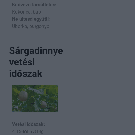
Kedvező társültetés:
Kukorica, bab
Ne ültesd együtt!:
Uborka, burgonya
Sárgadinnye
vetési
időszak
Vetési időszak:
4.15-tól 5.31-ig