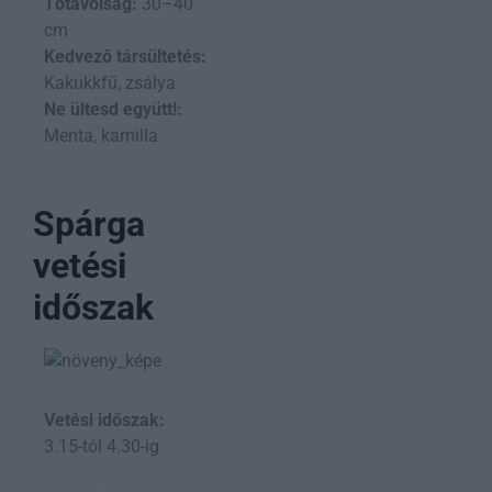
Tőtávolság:
30–40
cm
Kedvező társültetés:
Kakukkfű, zsálya
Ne ültesd együtt!:
Menta, kamilla
Spárga
vetési
időszak
Vetési időszak:
3.15-tól 4.30-ig