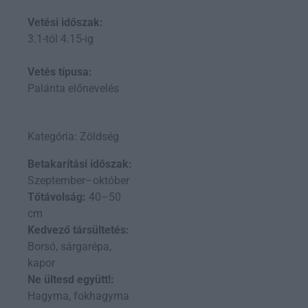
Vetési időszak:
3.1-tól 4.15-ig
Vetés típusa:
Palánta előnevelés
Kategória: Zöldség
Betakarítási időszak:
Szeptember–október
Tőtávolság:
40–50
cm
Kedvező társültetés:
Borsó, sárgarépa,
kapor
Ne ültesd együtt!:
Hagyma, fokhagyma