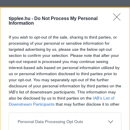
Karalábé
tipplee.hu -
Do Not Process My Personal
Information
vetési
If you wish to opt-out of the sale, sharing to third parties, or
időszak
processing of your personal or sensitive information for
targeted advertising by us, please use the below opt-out
section to confirm your selection. Please note that after your
opt-out request is processed you may continue seeing
interest-based ads based on personal information utilized by
us or personal information disclosed to third parties prior to
your opt-out. You may separately opt-out of the further
disclosure of your personal information by third parties on the
Vetési időszak:
IAB’s list of downstream participants. This information may
2.15-tól 3.31-ig
also be disclosed by us to third parties on the
IAB’s List of
Downstream Participants
that may further disclose it to other
Vetés típusa:
third parties.
Palánta előnevelés
Personal Data Processing Opt Outs