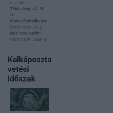
november
Tőtávolság:
40–50
cm
Kedvező társültetés:
Borsó, retek, cékla
Ne ültesd együtt!:
Paradicsom, paprika
Kelkáposzta
vetési
időszak