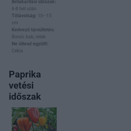
Betakarítási időszak:
6-8 hét után
Tőtávolság:
10–15
cm
Kedvező társültetés:
Borsó, bab, retek
Ne ültesd együtt!:
Cékla
Paprika
vetési
időszak