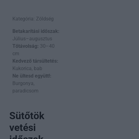
Kategória: Zöldség
Betakarítási időszak:
Július–augusztus
Tőtávolság:
30–40
cm
Kedvező társültetés:
Kukorica, bab
Ne ültesd együtt!:
Burgonya,
paradicsom
Sütőtök
vetési