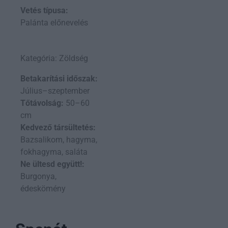
Vetés típusa:
Palánta előnevelés
Kategória: Zöldség
Betakarítási időszak:
Július–szeptember
Tőtávolság:
50–60
cm
Kedvező társültetés:
Bazsalikom, hagyma,
fokhagyma, saláta
Ne ültesd együtt!:
Burgonya,
édeskömény