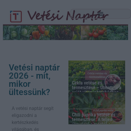
Vetési naptár 2026, avagy mikor, mit ültessünk?
Vetési naptár
2026 - mit,
mikor
Cékla vetése és
termesztése – Útmutató a
ültessünk?
saját vitaminbombádhoz
A vetési naptár segít
Chili paprika vetése és
eligazodni a
termesztése: A teljes
kertészkedés
útmutató a magtól a
szüretig
világában, és