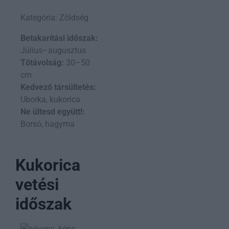
Kategória: Zöldség
Betakarítási időszak:
Július–augusztus
Tőtávolság:
30–50
cm
Kedvező társültetés:
Uborka, kukorica
Ne ültesd együtt!:
Borsó, hagyma
Kukorica
vetési
időszak