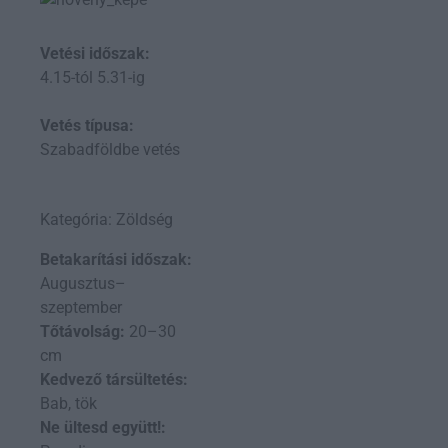
Vetési időszak:
4.15-tól 5.31-ig
Vetés típusa:
Szabadföldbe vetés
Kategória: Zöldség
Betakarítási időszak:
Augusztus–
szeptember
Tőtávolság:
20–30
cm
Kedvező társültetés:
Bab, tök
Ne ültesd együtt!: