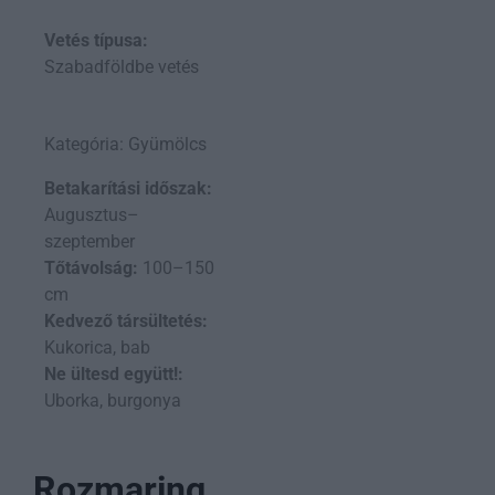
Vetés típusa:
Szabadföldbe vetés
Kategória: Gyümölcs
Betakarítási időszak:
Augusztus–
szeptember
Tőtávolság:
100–150
cm
Kedvező társültetés:
Kukorica, bab
Ne ültesd együtt!:
Uborka, burgonya
Rozmaring