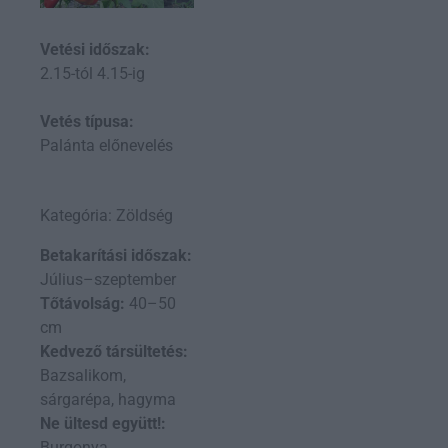
Vetési időszak:
2.15-tól 4.15-ig
Vetés típusa:
Palánta előnevelés
Kategória: Zöldség
Betakarítási időszak:
Július–szeptember
Tőtávolság:
40–50
cm
Kedvező társültetés:
Bazsalikom,
sárgarépa, hagyma
Ne ültesd együtt!:
Burgonya