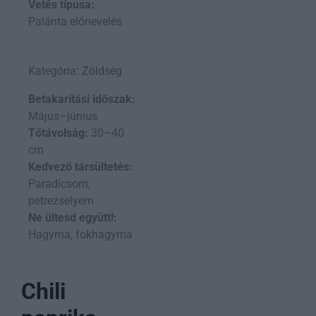
Vetés típusa:
Palánta előnevelés
Kategória: Zöldség
Betakarítási időszak:
Május–június
Tőtávolság:
30–40
cm
Kedvező társültetés:
Paradicsom,
petrezselyem
Ne ültesd együtt!:
Hagyma, fokhagyma
Chili