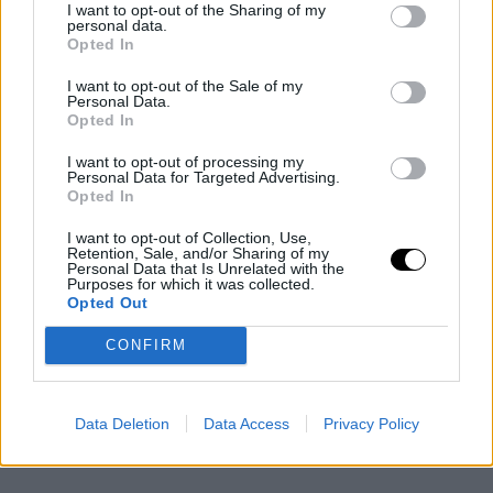
I want to opt-out of the Sharing of my
personal data.
Kategória: Zöldség
Opted In
Betakarítási időszak:
I want to opt-out of the Sale of my
Május–június
Personal Data.
Opted In
Tőtávolság:
20–30
cm
I want to opt-out of processing my
Kedvező társültetés:
Personal Data for Targeted Advertising.
Opted In
Sárgarépa, kapor,
saláta
I want to opt-out of Collection, Use,
Retention, Sale, and/or Sharing of my
Ne ültesd együtt!:
Personal Data that Is Unrelated with the
Paradicsom, paprika
Purposes for which it was collected.
Opted Out
CONFIRM
Bimbóskel
vetési
Data Deletion
Data Access
Privacy Policy
időszak