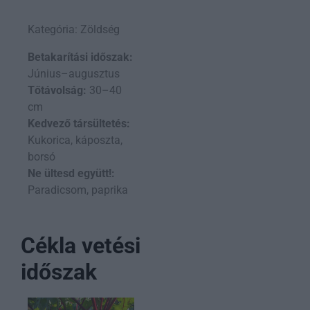
Kategória: Zöldség
Betakarítási időszak:
Június–augusztus
Tőtávolság:
30–40
cm
Kedvező társültetés:
Kukorica, káposzta,
borsó
Ne ültesd együtt!:
Paradicsom, paprika
Cékla vetési
időszak