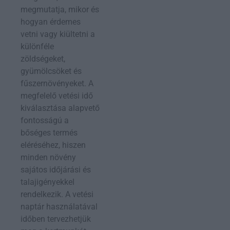
megmutatja, mikor és
hogyan érdemes
vetni vagy kiültetni a
különféle
zöldségeket,
gyümölcsöket és
fűszernövényeket. A
megfelelő vetési idő
kiválasztása alapvető
fontosságú a
bőséges termés
eléréséhez, hiszen
minden növény
sajátos időjárási és
talajigényekkel
rendelkezik. A vetési
naptár használatával
időben tervezhetjük