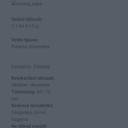
Vetési időszak:
3.1-tól 4.15-ig
Vetés típusa:
Palánta előnevelés
Kategória: Zöldség
Betakarítási időszak:
Október–december
Tőtávolság:
60–70
cm
Kedvező társültetés:
Sárgarépa, borsó,
hagyma
Ne ültesd együtt!: