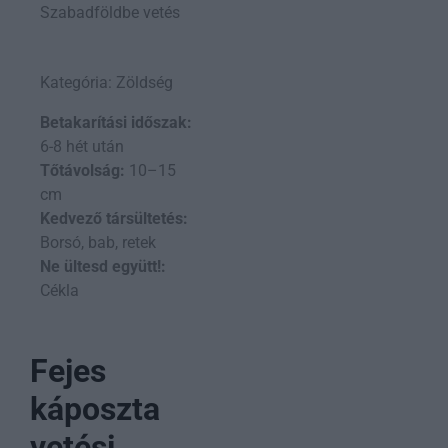
Szabadföldbe vetés
Kategória: Zöldség
Betakarítási időszak:
6-8 hét után
Tőtávolság:
10–15
cm
Kedvező társültetés:
Borsó, bab, retek
Ne ültesd együtt!:
Cékla
Fejes
káposzta
vetési