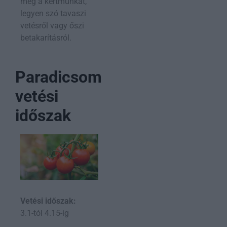
meg a kertmunkát,
legyen szó tavaszi
vetésről vagy őszi
betakarításról.
Paradicsom
vetési
időszak
Vetési időszak:
3.1-tól 4.15-ig