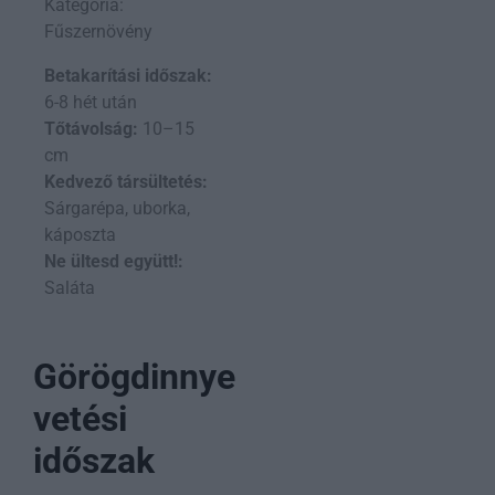
Kategória:
Fűszernövény
Betakarítási időszak:
6-8 hét után
Tőtávolság:
10–15
cm
Kedvező társültetés:
Sárgarépa, uborka,
káposzta
Ne ültesd együtt!:
Saláta
Görögdinnye
vetési
időszak