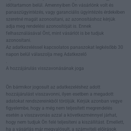
időtartamon belül. Amennyiben Ön vásárlónk volt és
panaszügyintézés, vagy garanciális ügyintézés érdekében
szeretné magát azonosítani, az azonosításhoz kérjük
adja meg rendelési azonosítóját is. Ennek
felhasználásával Önt, mint vásárlót is be tudjuk
azonosítani.
Az adatkezeléssel kapcsolatos panaszokat legkésőbb 30
napon belül válaszolja meg Adatkezelő
.
A hozzájárulás visszavonásának joga
Ön bármikor jogosult az adatkezeléshez adott
hozzájárulást visszavonni, ilyen esetben a megadott
adatokat rendszereinkből töröljük. Kérjük azonban vegye
figyelembe, hogy a még nem teljesített megrendelés
esetén a visszavonás azzal a következménnyel járhat,
hogy nem tudjuk Ön felé teljesíteni a kiszállítást. Emellett,
ha a vásárlás már megvalósult, a számviteli előírások