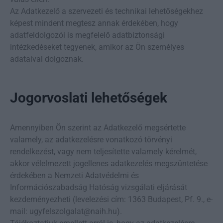
Az Adatkezelő a szervezeti és technikai lehetőségekhez
képest mindent megtesz annak érdekében, hogy
adatfeldolgozói is megfelelő adatbiztonsági
intézkedéseket tegyenek, amikor az Ön személyes
adataival dolgoznak.
Jogorvoslati lehetőségek
Amennyiben Ön szerint az Adatkezelő megsértette
valamely, az adatkezelésre vonatkozó törvényi
rendelkezést, vagy nem teljesítette valamely kérelmét,
akkor vélelmezett jogellenes adatkezelés megszüntetése
érdekében a Nemzeti Adatvédelmi és
Információszabadság Hatóság vizsgálati eljárását
kezdeményezheti (levelezési cím: 1363 Budapest, Pf. 9., e-
mail: ugyfelszolgalat@naih.hu).