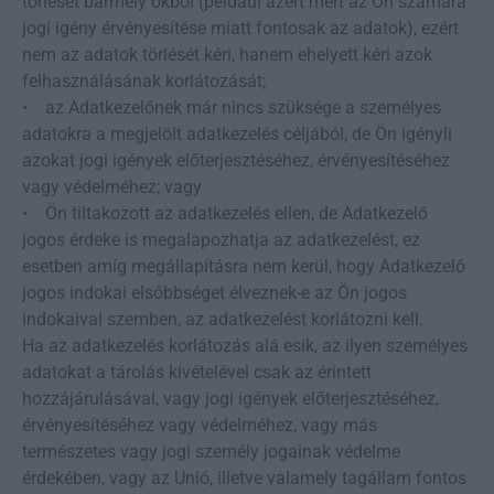
törlését bármely okból (például azért mert az Ön számára
jogi igény érvényesítése miatt fontosak az adatok), ezért
nem az adatok törlését kéri, hanem ehelyett kéri azok
felhasználásának korlátozását;
• az Adatkezelőnek már nincs szüksége a személyes
adatokra a megjelölt adatkezelés céljából, de Ön igényli
azokat jogi igények előterjesztéséhez, érvényesítéséhez
vagy védelméhez; vagy
• Ön tiltakozott az adatkezelés ellen, de Adatkezelő
jogos érdeke is megalapozhatja az adatkezelést, ez
esetben amíg megállapításra nem kerül, hogy Adatkezelő
jogos indokai elsőbbséget élveznek-e az Ön jogos
indokaival szemben, az adatkezelést korlátozni kell.
Ha az adatkezelés korlátozás alá esik, az ilyen személyes
adatokat a tárolás kivételével csak az érintett
hozzájárulásával, vagy jogi igények előterjesztéséhez,
érvényesítéséhez vagy védelméhez, vagy más
természetes vagy jogi személy jogainak védelme
érdekében, vagy az Unió, illetve valamely tagállam fontos