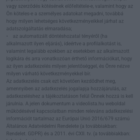
vagy szerződés kötésének előfeltétele-e, valamint hogy az
Ön köteles-e a személyes adatokat megadni, továbbá
hogy milyen lehetséges következményeikkel járhat az
adatszolgáltatás elmaradása;
• az automatizált döntéshozatal tényéről (ha
alkalmazott ilyen eljárás), ideértve a profilalkotást is,
valamint legalább ezekben az esetekben az alkalmazott
logikára és arra vonatkozóan érthető információkat, hogy
az ilyen adatkezelés milyen jelentőséggel, és Önre nézve
milyen várható következményekkel bír.
Az adatkezelés csak ezt követően kezdődhet meg,
amennyiben az adatkezelés jogalapja hozzájárulás, az
adatkezeléshez a tájékoztatáson felül Önnek hozzá is kell
járulnia. A jelen dokumentum a videolista.hu weboldal
működésével kapcsolatban minden releváns adatkezelési
információt tartalmaz az Európai Unió 2016/679 számú
Általános Adatvédelmi Rendelete (a továbbiakban:
Rendelet. GDPR) és a 2011. évi CXII. tv. (a továbbiakban: