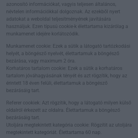
azonosító információkat, vagyis teljesen általános,
névtelen információkkal dolgoznak. Az ezekből nyert
adatokat a weboldal teljesítményének javítására
használjuk. Ezen típusú cookie-k élettartama kizárólag a
munkamenet idejére korlátozódik.
Munkamenet cookie: Ezek a sütik a látogató tartózkodási
helyét, a böngésző nyelvét, élettartamuk a böngésző
bezárása, vagy maximum 2 óra.
Korhatáros tartalom cookie: Ezek a sütik a korhatáros
tartalom jóváhagyásának tényét és azt rögzítik, hogy az
érintett 18 éven felüli, élettartamuk a böngésző
bezárásáig tart.
Referer cookiek: Azt rögzítik, hogy a látogató milyen külső
oldalról érkezett az oldalra. Élettartamuk a böngésző
bezárásáig tart.
Utoljára megtekintett kategória cookie: Rögzítit az utoljára
megtekintett kategóriát. Élettartama 60 nap.