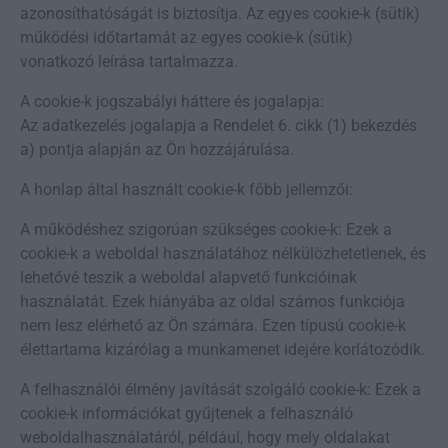
azonosíthatóságát is biztosítja. Az egyes cookie-k (sütik)
működési időtartamát az egyes cookie-k (sütik)
vonatkozó leírása tartalmazza.
A cookie-k jogszabályi háttere és jogalapja:
Az adatkezelés jogalapja a Rendelet 6. cikk (1) bekezdés
a) pontja alapján az Ön hozzájárulása.
A honlap által használt cookie-k főbb jellemzői:
A működéshez szigorúan szükséges cookie-k: Ezek a
cookie-k a weboldal használatához nélkülözhetetlenek, és
lehetővé teszik a weboldal alapvető funkcióinak
használatát. Ezek hiányába az oldal számos funkciója
nem lesz elérhető az Ön számára. Ezen típusú cookie-k
élettartama kizárólag a munkamenet idejére korlátozódik.
A felhasználói élmény javítását szolgáló cookie-k: Ezek a
cookie-k információkat gyűjtenek a felhasználó
weboldalhasználatáról, például, hogy mely oldalakat