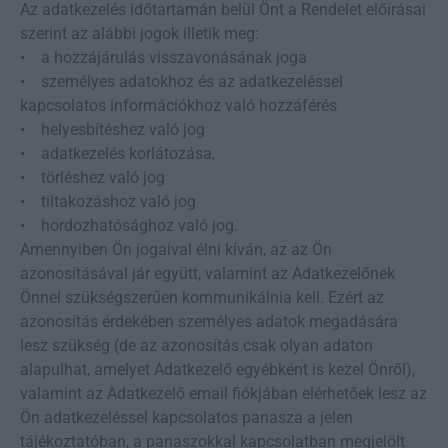
Az adatkezelés időtartamán belül Önt a Rendelet előírásai
szerint az alábbi jogok illetik meg:
• a hozzájárulás visszavonásának joga
• személyes adatokhoz és az adatkezeléssel
kapcsolatos információkhoz való hozzáférés
• helyesbítéshez való jog
• adatkezelés korlátozása,
• törléshez való jog
• tiltakozáshoz való jog
• hordozhatósághoz való jog.
Amennyiben Ön jogaival élni kíván, az az Ön
azonosításával jár együtt, valamint az Adatkezelőnek
Önnel szükségszerűen kommunikálnia kell. Ezért az
azonosítás érdekében személyes adatok megadására
lesz szükség (de az azonosítás csak olyan adaton
alapulhat, amelyet Adatkezelő egyébként is kezel Önről),
valamint az Adatkezelő email fiókjában elérhetőek lesz az
Ön adatkezeléssel kapcsolatos panasza a jelen
tájékoztatóban, a panaszokkal kapcsolatban megjelölt