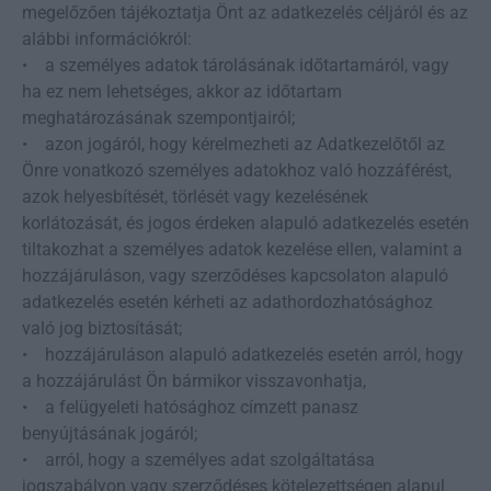
megelőzően tájékoztatja Önt az adatkezelés céljáról és az
alábbi információkról:
• a személyes adatok tárolásának időtartamáról, vagy
ha ez nem lehetséges, akkor az időtartam
meghatározásának szempontjairól;
• azon jogáról, hogy kérelmezheti az Adatkezelőtől az
Önre vonatkozó személyes adatokhoz való hozzáférést,
azok helyesbítését, törlését vagy kezelésének
korlátozását, és jogos érdeken alapuló adatkezelés esetén
tiltakozhat a személyes adatok kezelése ellen, valamint a
hozzájáruláson, vagy szerződéses kapcsolaton alapuló
adatkezelés esetén kérheti az adathordozhatósághoz
való jog biztosítását;
• hozzájáruláson alapuló adatkezelés esetén arról, hogy
a hozzájárulást Ön bármikor visszavonhatja,
• a felügyeleti hatósághoz címzett panasz
benyújtásának jogáról;
• arról, hogy a személyes adat szolgáltatása
jogszabályon vagy szerződéses kötelezettségen alapul