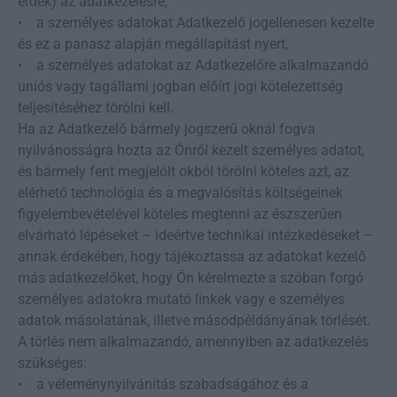
érdek) az adatkezelésre,
• a személyes adatokat Adatkezelő jogellenesen kezelte
és ez a panasz alapján megállapítást nyert,
• a személyes adatokat az Adatkezelőre alkalmazandó
uniós vagy tagállami jogban előírt jogi kötelezettség
teljesítéséhez törölni kell.
Ha az Adatkezelő bármely jogszerű oknál fogva
nyilvánosságra hozta az Önről kezelt személyes adatot,
és bármely fent megjelölt okból törölni köteles azt, az
elérhető technológia és a megvalósítás költségeinek
figyelembevételével köteles megtenni az észszerűen
elvárható lépéseket – ideértve technikai intézkedéseket –
annak érdekében, hogy tájékoztassa az adatokat kezelő
más adatkezelőket, hogy Ön kérelmezte a szóban forgó
személyes adatokra mutató linkek vagy e személyes
adatok másolatának, illetve másodpéldányának törlését.
A törlés nem alkalmazandó, amennyiben az adatkezelés
szükséges:
• a véleménynyilvánítás szabadságához és a