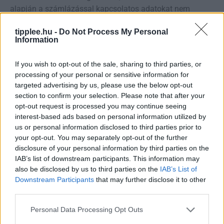
alapján a számlázással kapcsolatos adatokat nem
törölhetjük rendszereinkből, valamint ha Önnek tartozása
tipplee.hu -
Do Not Process My Personal
áll fenn felénk, akkor a követelés behajtásával
Information
kapcsolatos jogos érdek alapján adatait a hozzájárulás
visszavonása esetén is kezelhetjük.
If you wish to opt-out of the sale, sharing to third parties, or
processing of your personal or sensitive information for
A személyes adatokhoz való
targeted advertising by us, please use the below opt-out
hozzáférés
section to confirm your selection. Please note that after your
opt-out request is processed you may continue seeing
interest-based ads based on personal information utilized by
Ön jogosult arra, hogy az Adatkezelőtől visszajelzést
us or personal information disclosed to third parties prior to
kapjon arra vonatkozóan, hogy személyes adatainak
your opt-out. You may separately opt-out of the further
kezelése folyamatban van-e, és ha adatkezelés
disclosure of your personal information by third parties on the
folyamatban van, jogosult arra, hogy:
IAB’s list of downstream participants. This information may
• a kezelt személyes adatokhoz hozzáférést kapjon és
also be disclosed by us to third parties on the
IAB’s List of
Downstream Participants
that may further disclose it to other
• a következő információkról az Adatkezelő
third parties.
tájékoztassa:
o az adatkezelés céljai;
Personal Data Processing Opt Outs
o az Önről kezelt személyes adatok kategóriái;