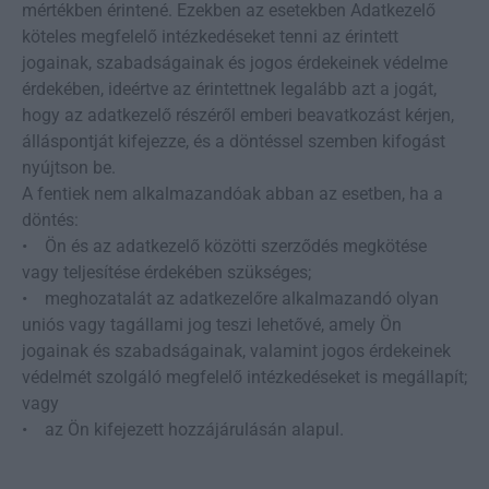
mértékben érintené. Ezekben az esetekben Adatkezelő
köteles megfelelő intézkedéseket tenni az érintett
jogainak, szabadságainak és jogos érdekeinek védelme
érdekében, ideértve az érintettnek legalább azt a jogát,
hogy az adatkezelő részéről emberi beavatkozást kérjen,
álláspontját kifejezze, és a döntéssel szemben kifogást
nyújtson be.
A fentiek nem alkalmazandóak abban az esetben, ha a
döntés:
• Ön és az adatkezelő közötti szerződés megkötése
vagy teljesítése érdekében szükséges;
• meghozatalát az adatkezelőre alkalmazandó olyan
uniós vagy tagállami jog teszi lehetővé, amely Ön
jogainak és szabadságainak, valamint jogos érdekeinek
védelmét szolgáló megfelelő intézkedéseket is megállapít;
vagy
• az Ön kifejezett hozzájárulásán alapul.