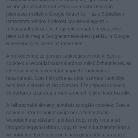
webhelyhasználati statisztikai adatokból készülő
jelentések mellett a Google Analytics – az előbbiekben
ismertetett néhány hirdetési cookie-val együtt –
felhasználható arra is, hogy relevánsabb hirdetéseket
jelenítsünk meg a Google-termékekben (például a Google
Keresésben) és szerte az interneten.
A működéshez szigorúan szükséges cookie-k: Ezek a
cookie-k a weboldal használatához nélkülözhetetlenek, és
lehetővé teszik a weboldal alapvető funkcióinak
használatát. Ezek hiányába az oldal számos funkciója
nem lesz elérhető az Ön számára. Ezen típusú cookie-k
élettartama kizárólag a munkamenet idejére korlátozódik.
A felhasználói élmény javítását szolgáló cookie-k: Ezek a
cookie-k információkat gyűjtenek a felhasználó
weboldalhasználatáról, például, hogy mely oldalakat
látogatja leggyakrabban, vagy milyen hibaüzenetet kap a
weboldalról. Ezek a cookie-k nem gyűjtenek a látogatót