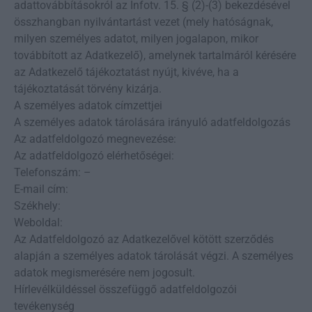
adattovábbításokról az Infotv. 15. § (2)-(3) bekezdésével
összhangban nyilvántartást vezet (mely hatóságnak,
milyen személyes adatot, milyen jogalapon, mikor
továbbított az Adatkezelő), amelynek tartalmáról kérésére
az Adatkezelő tájékoztatást nyújt, kivéve, ha a
tájékoztatását törvény kizárja.
A személyes adatok címzettjei
A személyes adatok tárolására irányuló adatfeldolgozás
Az adatfeldolgozó megnevezése:
Az adatfeldolgozó elérhetőségei:
Telefonszám: –
E-mail cím:
Székhely:
Weboldal:
Az Adatfeldolgozó az Adatkezelővel kötött szerződés
alapján a személyes adatok tárolását végzi. A személyes
adatok megismerésére nem jogosult.
Hírlevélküldéssel összefüggő adatfeldolgozói
tevékenység