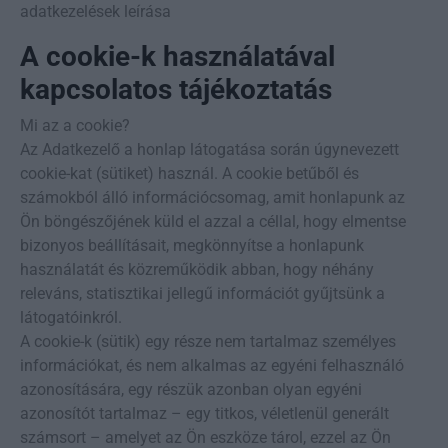
adatkezelések leírása
A cookie-k használatával
kapcsolatos tájékoztatás
Mi az a cookie?
Az Adatkezelő a honlap látogatása során úgynevezett
cookie-kat (sütiket) használ. A cookie betűből és
számokból álló információcsomag, amit honlapunk az
Ön böngészőjének küld el azzal a céllal, hogy elmentse
bizonyos beállításait, megkönnyítse a honlapunk
használatát és közreműködik abban, hogy néhány
releváns, statisztikai jellegű információt gyűjtsünk a
látogatóinkról.
A cookie-k (sütik) egy része nem tartalmaz személyes
információkat, és nem alkalmas az egyéni felhasználó
azonosítására, egy részük azonban olyan egyéni
azonosítót tartalmaz – egy titkos, véletlenül generált
számsort – amelyet az Ön eszköze tárol, ezzel az Ön