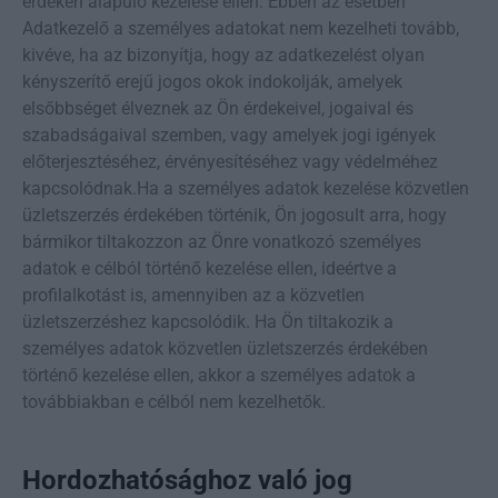
érdeken alapuló kezelése ellen. Ebben az esetben
Adatkezelő a személyes adatokat nem kezelheti tovább,
kivéve, ha az bizonyítja, hogy az adatkezelést olyan
kényszerítő erejű jogos okok indokolják, amelyek
elsőbbséget élveznek az Ön érdekeivel, jogaival és
szabadságaival szemben, vagy amelyek jogi igények
előterjesztéséhez, érvényesítéséhez vagy védelméhez
kapcsolódnak.Ha a személyes adatok kezelése közvetlen
üzletszerzés érdekében történik, Ön jogosult arra, hogy
bármikor tiltakozzon az Önre vonatkozó személyes
adatok e célból történő kezelése ellen, ideértve a
profilalkotást is, amennyiben az a közvetlen
üzletszerzéshez kapcsolódik. Ha Ön tiltakozik a
személyes adatok közvetlen üzletszerzés érdekében
történő kezelése ellen, akkor a személyes adatok a
továbbiakban e célból nem kezelhetők.
Hordozhatósághoz való jog