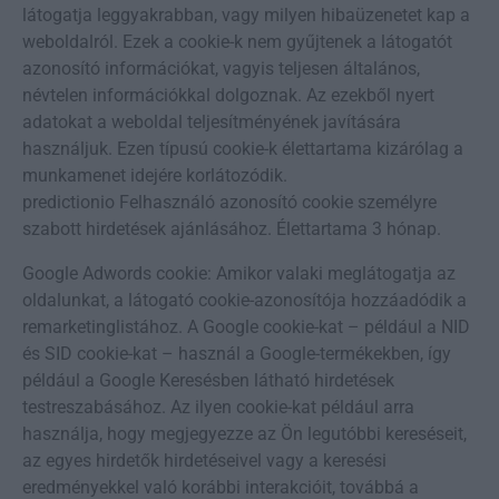
látogatja leggyakrabban, vagy milyen hibaüzenetet kap a
weboldalról. Ezek a cookie-k nem gyűjtenek a látogatót
azonosító információkat, vagyis teljesen általános,
névtelen információkkal dolgoznak. Az ezekből nyert
adatokat a weboldal teljesítményének javítására
használjuk. Ezen típusú cookie-k élettartama kizárólag a
munkamenet idejére korlátozódik.
predictionio Felhasználó azonosító cookie személyre
szabott hirdetések ajánlásához. Élettartama 3 hónap.
Google Adwords cookie: Amikor valaki meglátogatja az
oldalunkat, a látogató cookie-azonosítója hozzáadódik a
remarketinglistához. A Google cookie-kat – például a NID
és SID cookie-kat – használ a Google-termékekben, így
például a Google Keresésben látható hirdetések
testreszabásához. Az ilyen cookie-kat például arra
használja, hogy megjegyezze az Ön legutóbbi kereséseit,
az egyes hirdetők hirdetéseivel vagy a keresési
eredményekkel való korábbi interakcióit, továbbá a