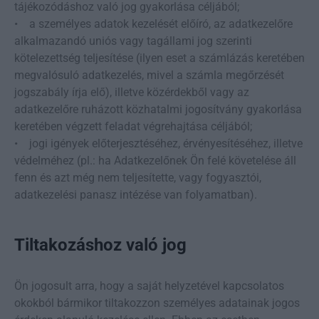
tájékozódáshoz való jog gyakorlása céljából;
• a személyes adatok kezelését előíró, az adatkezelőre
alkalmazandó uniós vagy tagállami jog szerinti
kötelezettség teljesítése (ilyen eset a számlázás keretében
megvalósuló adatkezelés, mivel a számla megőrzését
jogszabály írja elő), illetve közérdekből vagy az
adatkezelőre ruházott közhatalmi jogosítvány gyakorlása
keretében végzett feladat végrehajtása céljából;
• jogi igények előterjesztéséhez, érvényesítéséhez, illetve
védelméhez (pl.: ha Adatkezelőnek Ön felé követelése áll
fenn és azt még nem teljesítette, vagy fogyasztói,
adatkezelési panasz intézése van folyamatban).
Tiltakozáshoz való jog
Ön jogosult arra, hogy a saját helyzetével kapcsolatos
okokból bármikor tiltakozzon személyes adatainak jogos