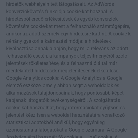
hirdetők webhelyein tett látogatásait. Az AdWords
konverziókövetés funkciója cookie-kat használ. A
hirdetésből eredő értékesítések és egyéb konverziók
követésére cookie-kat ment a felhasználó számítógépére,
amikor az adott személy egy hirdetésre kattint. A cookie-k
néhány gyakori alkalmazási módja: a hirdetések
kiválasztása annak alapján, hogy mi a releváns az adott
felhasználó esetén, a kampányok teljesítményéről szóló
jelentések tökéletesítése, és a felhasználó által már
megtekintett hirdetések megjelenítésének elkerülése.
Google Analytics cookie: A Google Analytics a Google
elemző eszköze, amely abban segít a weboldalak és
alkalmazások tulajdonosainak, hogy pontosabb képet
kapjanak látogatóik tevékenységeiről. A szolgáltatás
cookie-kat használhat, hogy információkat gyűjtsön és
jelentést készítsen a weboldal használatára vonatkozó
statisztikai adatokból anélkül, hogy egyénileg
azonosítaná a látogatókat a Google számára. A Google
Analytics által használt fő cookie a „__ga” cookie. A