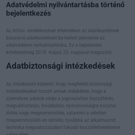
Adatvédelmi nyilvántartásba történő
bejelentkezés
Az Infotv. rendelkezései értelmében az Adatkezelőnek
bizonyos adatkezeléseit be kellett jelentenie az
adatvédelmi nyilvántartásba. Ez a bejelentési
kötelezettség 2018. május 25. napjával megszűnt.
Adatbiztonsági intézkedések
Az Adatkezelő kijelenti, hogy megfelelő biztonsági
intézkedéseket hozott annak érdekében, hogy a
személyes adatok védje a jogosulatlan hozzáférés,
megváltoztatás, továbbítás, nyilvánosságra hozatal,
törlés vagy megsemmisítés, valamint a véletlen
megsemmisülés és sérülés, továbbá az alkalmazott
technika megváltozásából fakadó hozzáférhetetlenné
válás ellen.