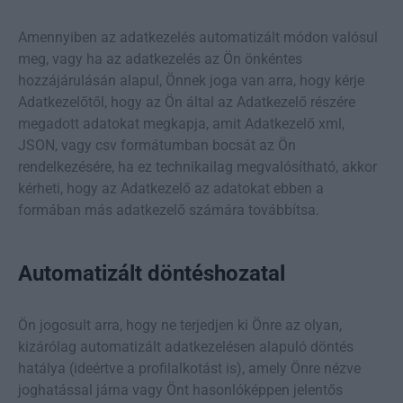
Amennyiben az adatkezelés automatizált módon valósul
meg, vagy ha az adatkezelés az Ön önkéntes
hozzájárulásán alapul, Önnek joga van arra, hogy kérje
Adatkezelőtől, hogy az Ön által az Adatkezelő részére
megadott adatokat megkapja, amit Adatkezelő xml,
JSON, vagy csv formátumban bocsát az Ön
rendelkezésére, ha ez technikailag megvalósítható, akkor
kérheti, hogy az Adatkezelő az adatokat ebben a
formában más adatkezelő számára továbbítsa.
Automatizált döntéshozatal
Ön jogosult arra, hogy ne terjedjen ki Önre az olyan,
kizárólag automatizált adatkezelésen alapuló döntés
hatálya (ideértve a profilalkotást is), amely Önre nézve
joghatással járna vagy Önt hasonlóképpen jelentős