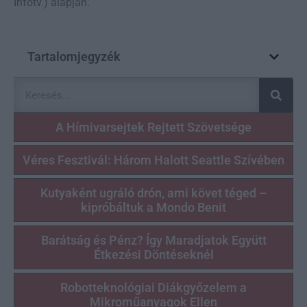
Infotv.) alapján.
Tartalomjegyzék
A Hímivarsejtek Rejtett Szövetsége
Véres Fesztivál: Három Halott Seattle Szívében
Kutyaként ugráló drón, ami követ téged –
kipróbáltuk a Mondo Benit
Barátság és Pénz? Így Maradjatok Együtt
Étkezési Döntéseknél
Robotteknológiai Diákgyőzelem a
Mikroműanyagok Ellen