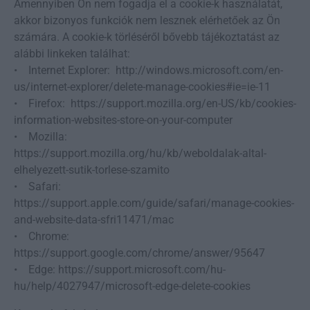
Amennyiben Ön nem fogadja el a cookie-k használatát,
akkor bizonyos funkciók nem lesznek elérhetőek az Ön
számára. A cookie-k törléséről bővebb tájékoztatást az
alábbi linkeken találhat:
• Internet Explorer: http://windows.microsoft.com/en-
us/internet-explorer/delete-manage-cookies#ie=ie-11
• Firefox: https://support.mozilla.org/en-US/kb/cookies-
information-websites-store-on-your-computer
• Mozilla:
https://support.mozilla.org/hu/kb/weboldalak-altal-
elhelyezett-sutik-torlese-szamito
• Safari:
https://support.apple.com/guide/safari/manage-cookies-
and-website-data-sfri11471/mac
• Chrome:
https://support.google.com/chrome/answer/95647
• Edge: https://support.microsoft.com/hu-
hu/help/4027947/microsoft-edge-delete-cookies