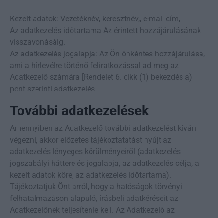
Kezelt adatok: Vezetéknév, keresztnév,, e-mail cím,
Az adatkezelés időtartama Az érintett hozzájárulásának
visszavonásáig.
Az adatkezelés jogalapja: Az Ön önkéntes hozzájárulása,
ami a hírlevélre történő feliratkozással ad meg az
Adatkezelő számára [Rendelet 6. cikk (1) bekezdés a)
pont szerinti adatkezelés
További adatkezelések
Amennyiben az Adatkezelő további adatkezelést kíván
végezni, akkor előzetes tájékoztatatást nyújt az
adatkezelés lényeges körülményeiről (adatkezelés
jogszabályi háttere és jogalapja, az adatkezelés célja, a
kezelt adatok köre, az adatkezelés időtartama).
Tájékoztatjuk Önt arról, hogy a hatóságok törvényi
felhatalmazáson alapuló, írásbeli adatkéréseit az
Adatkezelőnek teljesítenie kell. Az Adatkezelő az