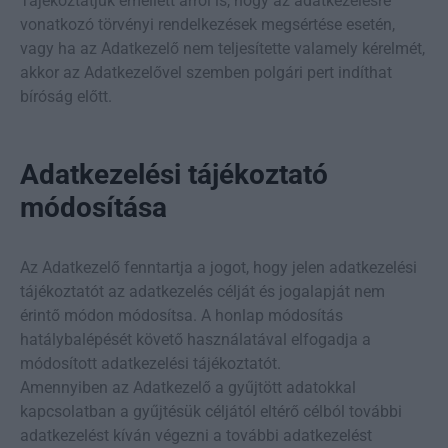
Tájékoztatjuk emellett arról is, hogy az adatkezelésre
vonatkozó törvényi rendelkezések megsértése esetén,
vagy ha az Adatkezelő nem teljesítette valamely kérelmét,
akkor az Adatkezelővel szemben polgári pert indíthat
bíróság előtt.
Adatkezelési tájékoztató
módosítása
Az Adatkezelő fenntartja a jogot, hogy jelen adatkezelési
tájékoztatót az adatkezelés célját és jogalapját nem
érintő módon módosítsa. A honlap módosítás
hatálybalépését követő használatával elfogadja a
módosított adatkezelési tájékoztatót.
Amennyiben az Adatkezelő a gyűjtött adatokkal
kapcsolatban a gyűjtésük céljától eltérő célból további
adatkezelést kíván végezni a további adatkezelést