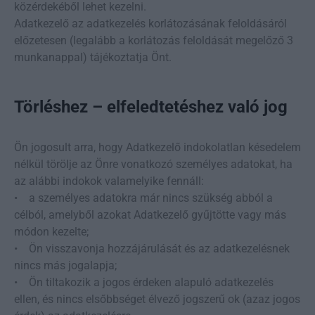
közérdekéből lehet kezelni.
Adatkezelő az adatkezelés korlátozásának feloldásáról
előzetesen (legalább a korlátozás feloldását megelőző 3
munkanappal) tájékoztatja Önt.
Törléshez – elfeledtetéshez való jog
Ön jogosult arra, hogy Adatkezelő indokolatlan késedelem
nélkül törölje az Önre vonatkozó személyes adatokat, ha
az alábbi indokok valamelyike fennáll:
• a személyes adatokra már nincs szükség abból a
célból, amelyből azokat Adatkezelő gyűjtötte vagy más
módon kezelte;
• Ön visszavonja hozzájárulását és az adatkezelésnek
nincs más jogalapja;
• Ön tiltakozik a jogos érdeken alapuló adatkezelés
ellen, és nincs elsőbbséget élvező jogszerű ok (azaz jogos