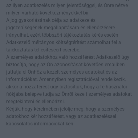
az ilyen adatkezelés milyen jelentőséggel, és Önre nézve
milyen várható következményekkel bír.
A jog gyakorlásának célja az adatkezelés
jogszerűségének megállapítására és ellenőrzésére
irányulhat, ezért többszöri tájékoztatás kérés esetén
Adatkezelő méltányos költségtérítést számolhat fel a
tájékoztatás teljesítéséért cserébe.
A személyes adatokhoz való hozzáférést Adatkezelő úgy
biztosítja, hogy az Ön azonosítását követően emailben
juttatja el Önhöz a kezelt személyes adatokat és az
információkat. Amennyiben regisztrációval rendelkezik,
akkor a hozzáférést úgy biztosítjuk, hogy a felhasználói
fiókjába belépve tudja az Önről kezelt személyes adatokat
megtekinteni és ellenőrizni.
Kérjük, hogy kérelmében jelölje meg, hogy a személyes
adatokhoz kér hozzáférést, vagy az adatkezeléssel
kapcsolatos információkat kéri.