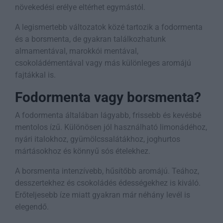
növekedési erélye eltérhet egymástól.
A legismertebb változatok közé tartozik a fodormenta
és a borsmenta, de gyakran találkozhatunk
almamentával, marokkói mentával,
csokoládémentával vagy más különleges aromájú
fajtákkal is.
Fodormenta vagy borsmenta?
A fodormenta általában lágyabb, frissebb és kevésbé
mentolos ízű. Különösen jól használható limonádéhoz,
nyári italokhoz, gyümölcssalátákhoz, joghurtos
mártásokhoz és könnyű sós ételekhez.
A borsmenta intenzívebb, hűsítőbb aromájú. Teához,
desszertekhez és csokoládés édességekhez is kiváló.
Erőteljesebb íze miatt gyakran már néhány levél is
elegendő.