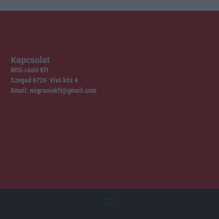
Kapcsolat
MIG-ráció Kft
Szeged 6726 Vívó köz 4
Email: migraciokft@gmail.com