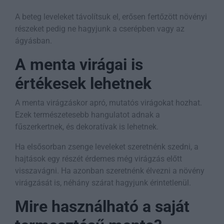
A beteg leveleket távolítsuk el, erősen fertőzött növényi
részeket pedig ne hagyjunk a cserépben vagy az
ágyásban.
A menta virágai is
értékesek lehetnek
A menta virágzáskor apró, mutatós virágokat hozhat.
Ezek természetesebb hangulatot adnak a
fűszerkertnek, és dekoratívak is lehetnek.
Ha elsősorban zsenge leveleket szeretnénk szedni, a
hajtások egy részét érdemes még virágzás előtt
visszavágni. Ha azonban szeretnénk élvezni a növény
virágzását is, néhány szárat hagyjunk érintetlenül.
Mire használható a saját