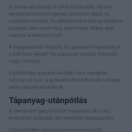
A menta nem kedveli a tartós kiszáradást. Nyáron
rendszeres öntözést igényel, különösen akkor, ha
cserépben neveljük. Az edényben lévő föld gyorsabban
kiszárad, mint a kerti talaj, ezért meleg időben akár
naponta is ellenőrizni kell.
A legegyszerűbb módszer, ha ujjunkkal megvizsgáljuk
a föld felső rétegét. Ha száraznak érezzük, öntözzük
meg a növényt.
A túlöntözést azonban kerüljük. Ha a cserépben
tartósan áll a víz, a gyökerek károsodhatnak, a levelek
pedig sárgulni kezdhetnek.
Tápanyag-utánpótlás
A menta nem igényel túlzott trágyázást, de a dús
levélzethez szüksége van megfelelő tápanyagokra.
Szabadföldben tavasszal kevés komposzttal