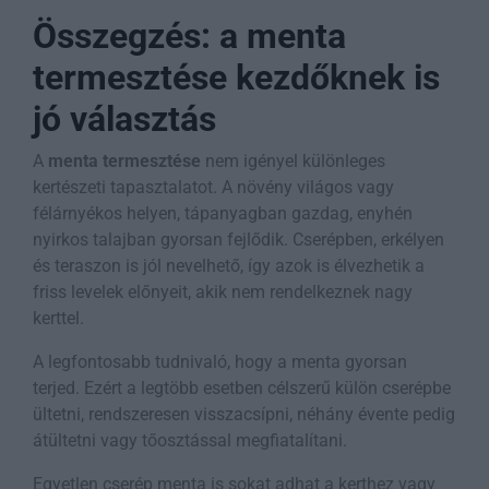
Összegzés: a menta
termesztése kezdőknek is
jó választás
A
menta termesztése
nem igényel különleges
kertészeti tapasztalatot. A növény világos vagy
félárnyékos helyen, tápanyagban gazdag, enyhén
nyirkos talajban gyorsan fejlődik. Cserépben, erkélyen
és teraszon is jól nevelhető, így azok is élvezhetik a
friss levelek előnyeit, akik nem rendelkeznek nagy
kerttel.
A legfontosabb tudnivaló, hogy a menta gyorsan
terjed. Ezért a legtöbb esetben célszerű külön cserépbe
ültetni, rendszeresen visszacsípni, néhány évente pedig
átültetni vagy tőosztással megfiatalítani.
Egyetlen cserép menta is sokat adhat a kerthez vagy