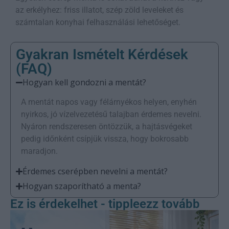
az erkélyhez: friss illatot, szép zöld leveleket és
számtalan konyhai felhasználási lehetőséget.
Gyakran Ismételt Kérdések
(FAQ)
Hogyan kell gondozni a mentát?
A mentát napos vagy félárnyékos helyen, enyhén
nyirkos, jó vízelvezetésű talajban érdemes nevelni.
Nyáron rendszeresen öntözzük, a hajtásvégeket
pedig időnként csípjük vissza, hogy bokrosabb
maradjon.
Érdemes cserépben nevelni a mentát?
Hogyan szaporítható a menta?
Ez is érdekelhet - tippleezz tovább