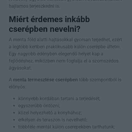
hajlamos terjeszkedni is.
Miért érdemes inkább
cserépben nevelni?
A menta föld alatti hajtásokkal gyorsan terjedhet, ezért
a legtöbb kertben praktikusabb külön cserépbe ültetni.
Egy nagyobb edényben elegendő helyet kap a
fejlődéshez, miközben nem foglalja el a szomszédos
ágyásokat.
A
menta termesztése cserépben
több szempontból is
előnyös:
könnyebb kordában tartani a terjedését;
egyszerűbb öntözni;
közel helyezhető a konyhához;
erkélyen és teraszon is nevelhető;
többféle mentát külön cserepekben tarthatunk;