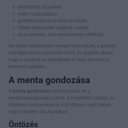
elkülönített fűszerkert;
külön magaságyás;
gyökérkorlátozóval határolt terület;
földbe süllyesztett nagyobb cserép;
olyan kertrész, ahol rendszeresen ritkítható.
Ha földbe süllyesztett cserepet használunk, a pereme
maradjon kissé a talajszint fölött. Ez segíthet abban,
hogy a hajtások ne terjedjenek át olyan könnyen a
környező ágyásba.
A menta gondozása
A
menta gondozása
nem bonyolult, de a
rendszeresség sokat számít. A megfelelő öntözés, az
időnkénti visszacsípés és a tő ritkítása segít abban,
hogy a növény dús maradjon.
Öntözés