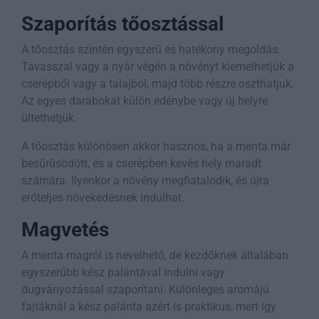
Szaporítás tőosztással
A tőosztás szintén egyszerű és hatékony megoldás.
Tavasszal vagy a nyár végén a növényt kiemelhetjük a
cserépből vagy a talajból, majd több részre oszthatjuk.
Az egyes darabokat külön edénybe vagy új helyre
ültethetjük.
A tőosztás különösen akkor hasznos, ha a menta már
besűrűsödött, és a cserépben kevés hely maradt
számára. Ilyenkor a növény megfiatalodik, és újra
erőteljes növekedésnek indulhat.
Magvetés
A menta magról is nevelhető, de kezdőknek általában
egyszerűbb kész palántával indulni vagy
dugványozással szaporítani. Különleges aromájú
fajtáknál a kész palánta azért is praktikus, mert így