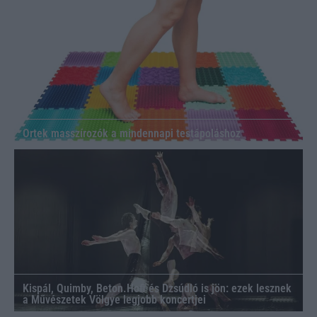
Ortek masszírozók a mindennapi testápoláshoz
Kispál, Quimby, Beton.Hofi és Dzsúdló is jön: ezek lesznek
a Művészetek Völgye legjobb koncertjei