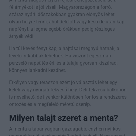
félárnyékot is jól viseli. Magyarországon a forró,
száraz nyári időszakokban gyakran előnyös lehet
olyan helyre tenni, ahol délelőtt vagy késő délután kap
napfényt, a legmelegebb órákban pedig részleges
árnyék védi.
Ha túl kevés fényt kap, a hajtásai megnyúlhatnak, a
levelei ritkábbak lehetnek. Ha viszont egész nap
perzselő napsütés éri, és a talaja gyorsan kiszárad,
könnyen lankadni kezdhet.
Erkélyen vagy teraszon ezért jó választás lehet egy
keleti vagy nyugati fekvésű hely. Déli fekvésű balkonon
is nevelhető, de ilyenkor különösen fontos a rendszeres
öntözés és a megfelelő méretű cserép.
Milyen talajt szeret a menta?
A menta a tápanyagban gazdagabb, enyhén nyirkos,