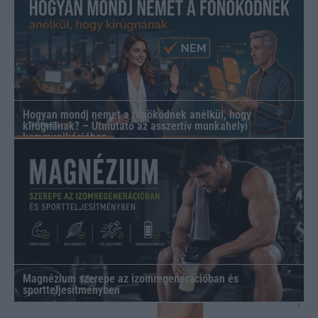
Hogyan mondj nemet a főnöködnek anélkül, hogy
kirúgnának? – Útmutató az asszertív munkahelyi
kommunikációhoz
Magnézium szerepe az izomregenerációban és
sportteljesítményben