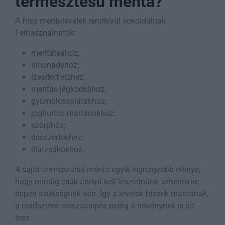
termesztésű menta?
A friss mentalevelek rendkívül sokoldalúak.
Felhasználhatók:
mentateához;
limonádéhoz;
ízesített vízhez;
mentás jégkockához;
gyümölcssalátákhoz;
joghurtos mártásokhoz;
szörphöz;
desszertekhez;
illatzsákokhoz.
A saját termesztésű menta egyik legnagyobb előnye,
hogy mindig csak annyit kell leszednünk, amennyire
éppen szükségünk van. Így a levelek frissek maradnak,
a rendszeres visszacsípés pedig a növénynek is jót
tesz.