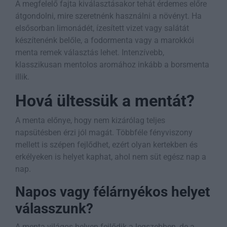
A megfelelő fajta kiválasztásakor tehát érdemes előre
átgondolni, mire szeretnénk használni a növényt. Ha
elsősorban limonádét, ízesített vizet vagy salátát
készítenénk belőle, a fodormenta vagy a marokkói
menta remek választás lehet. Intenzívebb,
klasszikusan mentolos aromához inkább a borsmenta
illik.
Hová ültessük a mentát?
A menta előnye, hogy nem kizárólag teljes
napsütésben érzi jól magát. Többféle fényviszony
mellett is szépen fejlődhet, ezért olyan kertekben és
erkélyeken is helyet kaphat, ahol nem süt egész nap a
nap.
Napos vagy félárnyékos helyet
válasszunk?
A menta világos helyen fejlődik a legszebben, de a