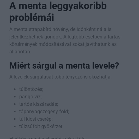
A menta leggyakoribb
problémái
A menta strapabíró növény, de időnként nála is
jelentkezhetnek gondok. A legtöbb esetben a tartási
körülmények módosításával sokat javíthatunk az
állapotán.
Miért sárgul a menta levele?
A levelek sárgulását több tényező is okozhatja:
túlöntözés;
pangó víz;
tartós kiszáradás;
tápanyagszegény föld;
túl kicsi cserép;
túlzsúfolt gyökérzet.
Elsőként mindig ellenőrizzük a föld