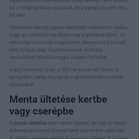
ugyanakkor jó vízelvezetésű talajt kedveli. Nem szereti,
ha a földje tartósan kiszárad, de a pangó víz sem tesz
jót neki.
Cserépben mindig legyen megfelelő vízelvezető nyílás,
hogy az öntözővíz ne álljon meg a gyökerek körül. Jó
minőségű általános virágfölddel, komposzttal javított
kerti talajjal vagy fűszernövények számára
összeállított ültetőközeggel szépen fejlődhet.
A legfontosabb, hogy a föld ne legyen túl tömör. A
levegőtlen, nehéz közegben a gyökérzet könnyebben
károsodhat.
Menta ültetése kertbe
vagy cserépbe
A
menta ültetése
nem nehéz feladat, de már az elején
érdemes eldönteni, mennyi teret szeretnénk adni neki.
A növény ugyanis nemcsak gyorsan növekszik, hanem