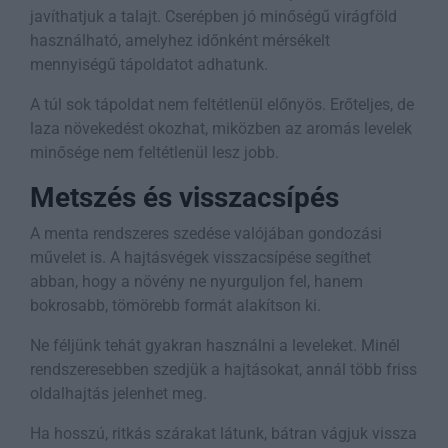
javíthatjuk a talajt. Cserépben jó minőségű virágföld
használható, amelyhez időnként mérsékelt
mennyiségű tápoldatot adhatunk.
A túl sok tápoldat nem feltétlenül előnyös. Erőteljes, de
laza növekedést okozhat, miközben az aromás levelek
minősége nem feltétlenül lesz jobb.
Metszés és visszacsípés
A menta rendszeres szedése valójában gondozási
művelet is. A hajtásvégek visszacsípése segíthet
abban, hogy a növény ne nyurguljon fel, hanem
bokrosabb, tömörebb formát alakítson ki.
Ne féljünk tehát gyakran használni a leveleket. Minél
rendszeresebben szedjük a hajtásokat, annál több friss
oldalhajtás jelenhet meg.
Ha hosszú, ritkás szárakat látunk, bátran vágjuk vissza