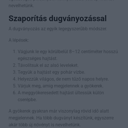
nevelhetünk.
Szaporítás dugványozással
A dugványozás az egyik legegyszerűbb módszer.
A lépések:
Vágjunk le egy körülbelül 8–12 centiméter hosszú
egészséges hajtást.
Távolítsuk el az alsó leveleket.
Tegyük a hajtást egy pohár vízbe.
Helyezzük világos, de nem tűző napos helyre.
Várjuk meg, amíg megjelennek a gyökerek.
A meggyökeresedett hajtást ültessük külön
cserépbe.
A gyökerek gyakran már viszonylag rövid idő alatt
megjelennek. Ha több dugványt készítünk, egyszerre
akár több új növényt is nevelhetünk.