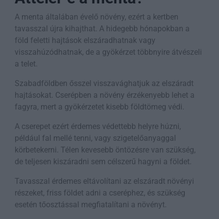
A menta általában évelő növény, ezért a kertben
tavasszal újra kihajthat. A hidegebb hónapokban a
föld feletti hajtások elszáradhatnak vagy
visszahúzódhatnak, de a gyökérzet többnyire átvészeli
a telet.
Szabadföldben ősszel visszavághatjuk az elszáradt
hajtásokat. Cserépben a növény érzékenyebb lehet a
fagyra, mert a gyökérzetet kisebb földtömeg védi.
A cserepet ezért érdemes védettebb helyre húzni,
például fal mellé tenni, vagy szigetelőanyaggal
körbetekerni. Télen kevesebb öntözésre van szükség,
de teljesen kiszáradni sem célszerű hagyni a földet.
Tavasszal érdemes eltávolítani az elszáradt növényi
részeket, friss földet adni a cseréphez, és szükség
esetén tőosztással megfiatalítani a növényt.