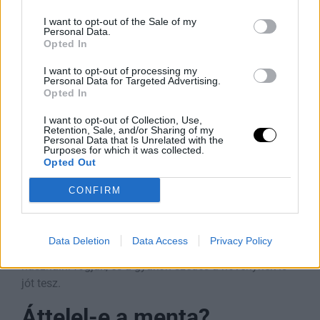
Kert nélkül sem kell lemondani a saját termesztésű
I want to opt-out of the Sale of my
mentáról. A
menta termesztése cserépben
erkélyen
Personal Data.
vagy teraszon is jól működik.
Opted In
I want to opt-out of processing my
Válasszunk legalább közepes méretű, vízelvezető
Personal Data for Targeted Advertising.
nyílással ellátott edényt. Töltsük meg jó minőségű
Opted In
földdel, majd helyezzük világos, napos vagy
I want to opt-out of Collection, Use,
félárnyékos helyre.
Retention, Sale, and/or Sharing of my
Personal Data that Is Unrelated with the
Purposes for which it was collected.
Nyáron rendszeresen ellenőrizzük a talaj
Opted Out
nedvességtartalmát, mert a balkonon álló cserepek
gyorsabban kiszáradhatnak. Ha többféle mentát
CONFIRM
nevelünk, mindegyik fajta kapjon külön cserepet.
A mentát praktikus olyan helyre tenni, amely könnyen
Data Deletion
Data Access
Privacy Policy
elérhető a konyhából. Így valóban rendszeresen
használni fogjuk, és a gyakori szedés a növénynek is
jót tesz.
Áttelel-e a menta?