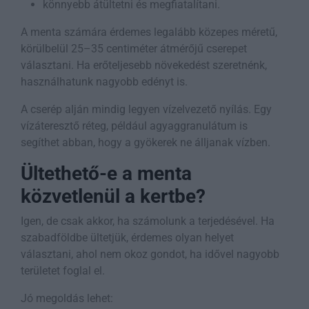
könnyebb átültetni és megfiatalítani.
A menta számára érdemes legalább közepes méretű,
körülbelül 25–35 centiméter átmérőjű cserepet
választani. Ha erőteljesebb növekedést szeretnénk,
használhatunk nagyobb edényt is.
A cserép alján mindig legyen vízelvezető nyílás. Egy
vízáteresztő réteg, például agyaggranulátum is
segíthet abban, hogy a gyökerek ne álljanak vízben.
Ültethető-e a menta
közvetlenül a kertbe?
Igen, de csak akkor, ha számolunk a terjedésével. Ha
szabadföldbe ültetjük, érdemes olyan helyet
választani, ahol nem okoz gondot, ha idővel nagyobb
területet foglal el.
Jó megoldás lehet: