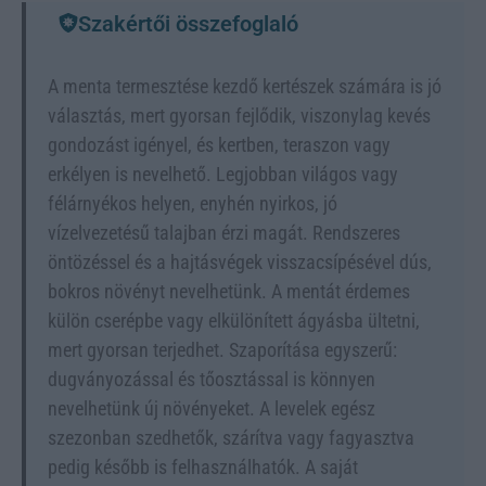
Szakértői összefoglaló
A menta termesztése kezdő kertészek számára is jó
választás, mert gyorsan fejlődik, viszonylag kevés
gondozást igényel, és kertben, teraszon vagy
erkélyen is nevelhető. Legjobban világos vagy
félárnyékos helyen, enyhén nyirkos, jó
vízelvezetésű talajban érzi magát. Rendszeres
öntözéssel és a hajtásvégek visszacsípésével dús,
bokros növényt nevelhetünk. A mentát érdemes
külön cserépbe vagy elkülönített ágyásba ültetni,
mert gyorsan terjedhet. Szaporítása egyszerű:
dugványozással és tőosztással is könnyen
nevelhetünk új növényeket. A levelek egész
szezonban szedhetők, szárítva vagy fagyasztva
pedig később is felhasználhatók. A saját