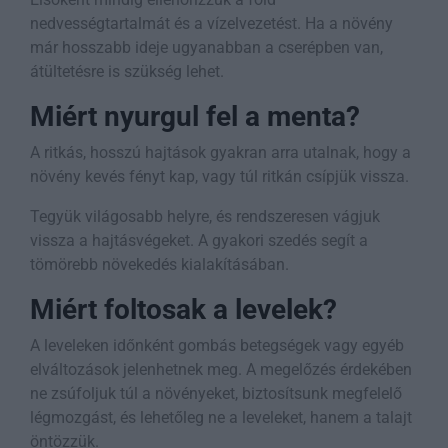
nedvességtartalmát és a vízelvezetést. Ha a növény
már hosszabb ideje ugyanabban a cserépben van,
átültetésre is szükség lehet.
Miért nyurgul fel a menta?
A ritkás, hosszú hajtások gyakran arra utalnak, hogy a
növény kevés fényt kap, vagy túl ritkán csípjük vissza.
Tegyük világosabb helyre, és rendszeresen vágjuk
vissza a hajtásvégeket. A gyakori szedés segít a
tömörebb növekedés kialakításában.
Miért foltosak a levelek?
A leveleken időnként gombás betegségek vagy egyéb
elváltozások jelenhetnek meg. A megelőzés érdekében
ne zsúfoljuk túl a növényeket, biztosítsunk megfelelő
légmozgást, és lehetőleg ne a leveleket, hanem a talajt
öntözzük.