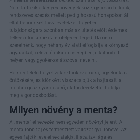
A
menta termesztése
kezdők számára is jó választás.
Nem tartozik a kényes növények közé, gyorsan fejlődik,
rendszeres szedés mellett pedig hosszú hónapokon át
ellát bennünket friss levelekkel. Egyetlen
tulajdonságára azonban már az ültetés előtt érdemes
felkészülni: a menta erőteljesen terjed. Ha nem
szeretnénk, hogy néhány év alatt elfoglalja a környező
ágyásokat, célszerű inkább cserépben, elkülönített
helyen vagy gyökérkorlátozóval nevelni.
Ha megfelelő helyet választunk számára, figyelünk az
öntözésére, és időnként visszacsípjük a hajtásait, a
menta egész nyáron sűrű, illatos levélzettel hálálja
meg a gondoskodást.
Milyen növény a menta?
A „menta” elnevezés nem egyetlen növényt jelent. A
menta több faj és termesztett változat gyűjtőneve. Az
egyes fajták leveleinek alakja, illata, ízvilága és