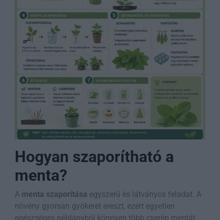
Hogyan szaporítható a
menta?
A
menta szaporítása
egyszerű és látványos feladat. A
növény gyorsan gyökeret ereszt, ezért egyetlen
egészséges példányból könnyen több cserép mentát