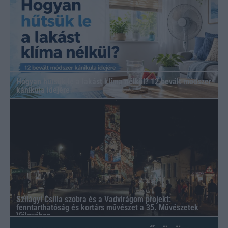
Hogyan hűtsük le a lakást klíma nélkül? 12 bevált módszer
kánikula idejére
Szilágyi Csilla szobra és a Vadvirágom projekt:
fenntarthatóság és kortárs művészet a 35. Művészetek
Völgyében