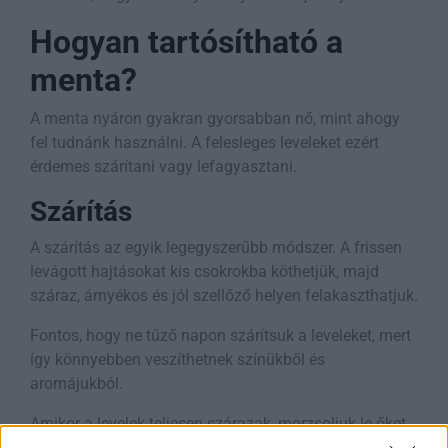
Hogyan tartósítható a
menta?
A menta nyáron gyakran gyorsabban nő, mint ahogy
fel tudnánk használni. A felesleges leveleket ezért
érdemes szárítani vagy lefagyasztani.
Szárítás
A szárítás az egyik legegyszerűbb módszer. A frissen
levágott hajtásokat kis csokrokba köthetjük, majd
száraz, árnyékos és jól szellőző helyen felakaszthatjuk.
Fontos, hogy ne tűző napon szárítsuk a leveleket, mert
így könnyebben veszíthetnek színükből és
aromájukból.
Amikor a levelek teljesen szárazak, morzsoljuk le őket
a szárról, és tároljuk jól záródó üvegben vagy