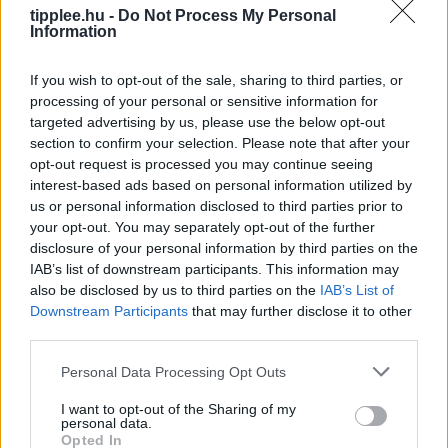
tipplee.hu -
Do Not Process My Personal
fémdobozban. A szárított mentát hűvös, sötét és
Information
száraz helyen érdemes tartani.
If you wish to opt-out of the sale, sharing to third parties, or
Fagyasztás
processing of your personal or sensitive information for
targeted advertising by us, please use the below opt-out
A mentalevelek lefagyaszthatók is. Kiolvadás után
section to confirm your selection. Please note that after your
puhábbak lehetnek, ezért díszítésre kevésbé
opt-out request is processed you may continue seeing
alkalmasak, italokhoz, teához vagy főtt ételekhez
interest-based ads based on personal information utilized by
azonban továbbra is jól használhatók.
us or personal information disclosed to third parties prior to
your opt-out. You may separately opt-out of the further
Egyszerű és látványos megoldás a mentás jégkocka.
disclosure of your personal information by third parties on the
Helyezzünk egy-egy friss levelet a jégkockatartó
IAB’s list of downstream participants. This information may
mélyedéseibe, öntsük fel vízzel, majd fagyasszuk le. A
also be disclosed by us to third parties on the
IAB’s List of
Downstream Participants
that may further disclose it to other
mentás jégkockák limonádéban, szódában vagy jeges
third parties.
teában különösen jól mutatnak.
Personal Data Processing Opt Outs
Menta termesztése
I want to opt-out of the Sharing of my
erkélyen és teraszon
personal data.
Opted In