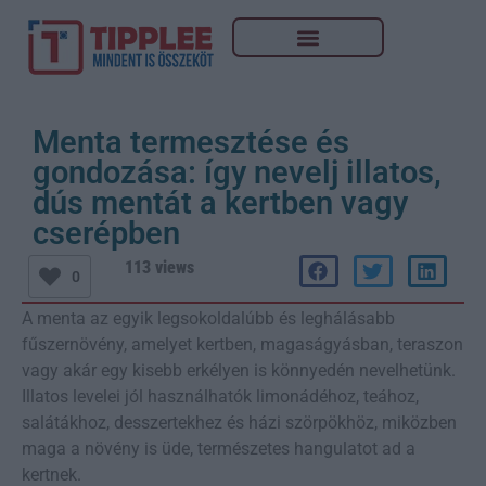
Menta termesztése és
gondozása: így nevelj illatos,
dús mentát a kertben vagy
cserépben
113 views
0
A menta az egyik legsokoldalúbb és leghálásabb
fűszernövény, amelyet kertben, magaságyásban, teraszon
vagy akár egy kisebb erkélyen is könnyedén nevelhetünk.
Illatos levelei jól használhatók limonádéhoz, teához,
salátákhoz, desszertekhez és házi szörpökhöz, miközben
maga a növény is üde, természetes hangulatot ad a
kertnek.