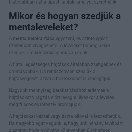
biztosabban azt a típust kapjuk, amelyet szeretnénk.
Mikor és hogyan szedjük a
mentaleveleket?
A
menta betakarítása
egyszerű, és szinte egész
szezonban elvégezhető. A leveleket mindig akkor
szedjük, amikor szükségünk van rájuk.
A fiatal, egészséges hajtások általában zsengébbek és
aromásabbak. Ha rendszeresen szedjük a
hajtásvégeket, azzal a bokrosodást is elősegítjük.
Nagyobb mennyiség betakarításához érdemes a
hajtásokat virágzás előtt levágni. Ilyenkor a levelek
még frissek és intenzív aromájúak.
A hajtásokat kézzel vagy tiszta ollóval is leszedhetjük.
Ha nagyobb ágat vágunk le, hagyjunk néhány levélpárt
a száron, hogy a növény könnyebben újrahajtson.