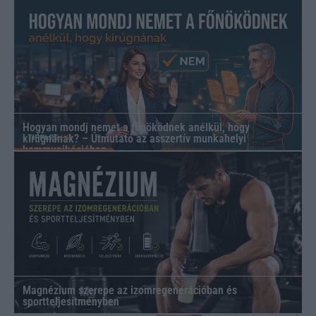
Hogyan mondj nemet a főnöködnek anélkül, hogy
kirúgnának? – Útmutató az asszertív munkahelyi
kommunikációhoz
Magnézium szerepe az izomregenerációban és
sportteljesítményben