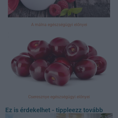
A málna egészségügyi előnyei
Cseresznye egészségügyi előnyei
Ez is érdekelhet - tippleezz tovább