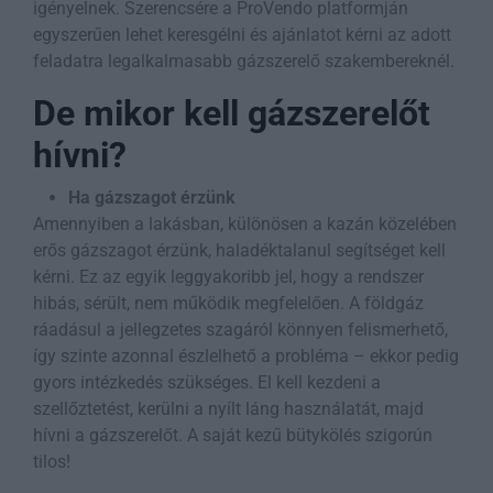
igényelnek. Szerencsére a ProVendo platformján
egyszerűen lehet keresgélni és ajánlatot kérni az adott
feladatra legalkalmasabb gázszerelő szakembereknél.
De mikor kell gázszerelőt
hívni?
Ha gázszagot érzünk
Amennyiben a lakásban, különösen a kazán közelében
erős gázszagot érzünk, haladéktalanul segítséget kell
kérni. Ez az egyik leggyakoribb jel, hogy a rendszer
hibás, sérült, nem működik megfelelően. A földgáz
ráadásul a jellegzetes szagáról könnyen felismerhető,
így szinte azonnal észlelhető a probléma – ekkor pedig
gyors intézkedés szükséges. El kell kezdeni a
szellőztetést, kerülni a nyílt láng használatát, majd
hívni a gázszerelőt. A saját kezű bütykölés szigorún
tilos!