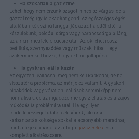
Ha szokatlan a gáz színe
Lehet, hogy nem érzünk szagot, nincs szivárgás, de a
gázzal még így is akadhat gond. Az egészséges égés
általában kék színű lánggal jár, azaz ha ettől eltér a
készülékünk, például sárga vagy narancssárga a láng,
az a nem megfelelő égésre utal. Az ok lehet rossz
beállítás, szennyeződés vagy műszaki hiba – egy
szakember kell hozzá, hogy ezt megállapítsa.
Ha gyakran leáll a kazán
Az egyszeri leállásnál még nem kell kapkodni, de ha
visszatér a probléma, az már jelez valamit. A gyakori
hibakódok vagy váratlan leállások semmiképp nem
normálisak, de az ingadozó melegvíz-ellátás és a zajos
működés is problémára utal. Ha egy ilyen
rendellenességet időben elcsípünk, akkor a
karbantartás költsége sokkal alacsonyabb maradhat,
mint a teljes hibánál az átfogó
gázszerelés
és a
komplett alkatrészcsere.