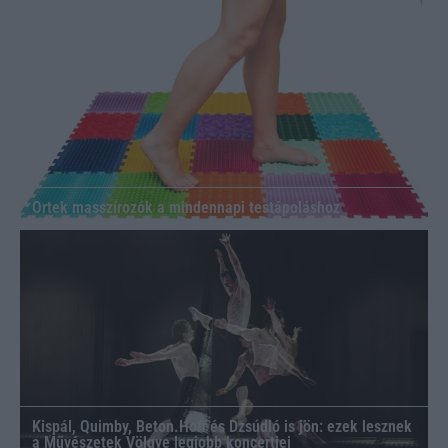
Ortek masszírozók a mindennapi testápoláshoz
Kispál, Quimby, Beton.Hofi és Dzsúdló is jön: ezek lesznek
a Művészetek Völgye legjobb koncertjei