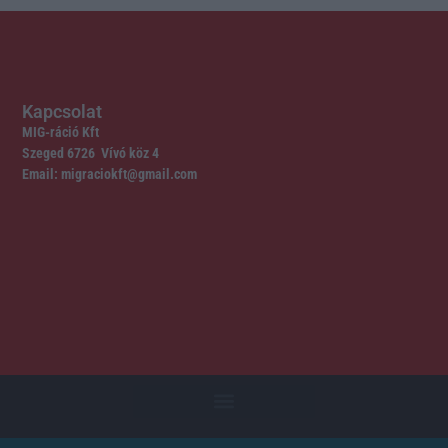
Kapcsolat
MIG-ráció Kft
Szeged 6726 Vívó köz 4
Email: migraciokft@gmail.com