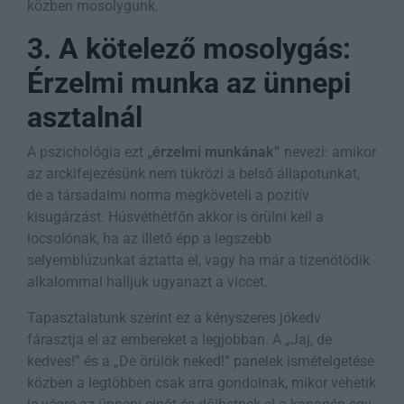
közben mosolygunk.
3. A kötelező mosolygás:
Érzelmi munka az ünnepi
asztalnál
A pszichológia ezt
„érzelmi munkának”
nevezi: amikor
az arckifejezésünk nem tükrözi a belső állapotunkat,
de a társadalmi norma megköveteli a pozitív
kisugárzást. Húsvéthétfőn akkor is örülni kell a
locsolónak, ha az illető épp a legszebb
selyemblúzunkat áztatta el, vagy ha már a tizenötödik
alkalommal halljuk ugyanazt a viccet.
Tapasztalatunk szerint ez a kényszeres jókedv
fárasztja el az embereket a legjobban. A „Jaj, de
kedves!” és a „De örülök neked!” panelek ismételgetése
közben a legtöbben csak arra gondolnak, mikor vehetik