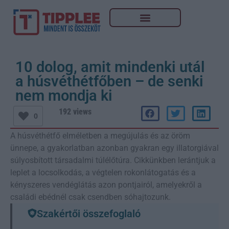
10 dolog, amit mindenki utál
a húsvéthétfőben – de senki
nem mondja ki
192 views
0
A húsvéthétfő elméletben a megújulás és az öröm
ünnepe, a gyakorlatban azonban gyakran egy illatorgiával
súlyosbított társadalmi túlélőtúra. Cikkünkben lerántjuk a
leplet a locsolkodás, a végtelen rokonlátogatás és a
kényszeres vendéglátás azon pontjairól, amelyekről a
családi ebédnél csak csendben sóhajtozunk.
Szakértői összefoglaló