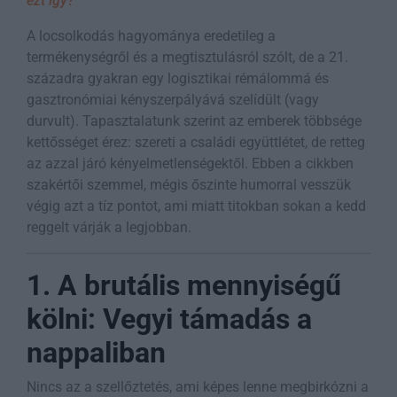
ezt így?”
A locsolkodás hagyománya eredetileg a
termékenységről és a megtisztulásról szólt, de a 21.
századra gyakran egy logisztikai rémálommá és
gasztronómiai kényszerpályává szelídült (vagy
durvult). Tapasztalatunk szerint az emberek többsége
kettősséget érez: szereti a családi együttlétet, de retteg
az azzal járó kényelmetlenségektől. Ebben a cikkben
szakértői szemmel, mégis őszinte humorral vesszük
végig azt a tíz pontot, ami miatt titokban sokan a kedd
reggelt várják a legjobban.
1. A brutális mennyiségű
kölni: Vegyi támadás a
nappaliban
Nincs az a szellőztetés, ami képes lenne megbirkózni a