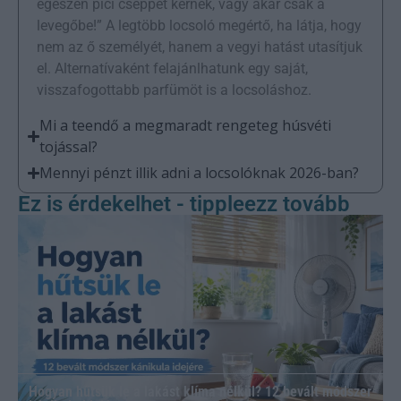
egészen pici cseppet kérnék, vagy akár csak a
levegőbe!” A legtöbb locsoló megértő, ha látja, hogy
nem az ő személyét, hanem a vegyi hatást utasítjuk
el. Alternatívaként felajánlhatunk egy saját,
visszafogottabb parfümöt is a locsoláshoz.
Mi a teendő a megmaradt rengeteg húsvéti
tojással?
Mennyi pénzt illik adni a locsolóknak 2026-ban?
Ez is érdekelhet - tippleezz tovább
Hogyan hűtsük le a lakást klíma nélkül? 12 bevált módszer