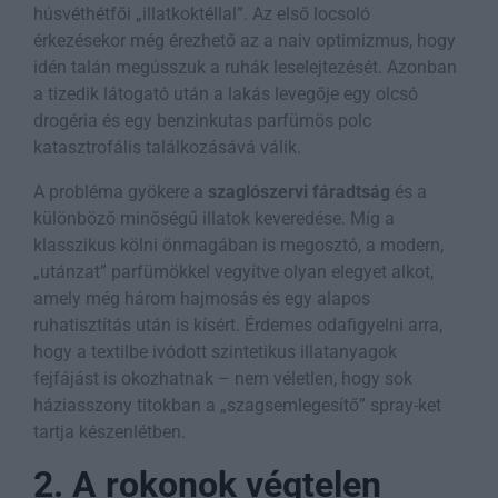
húsvéthétfői „illatkoktéllal”. Az első locsoló
érkezésekor még érezhető az a naiv optimizmus, hogy
idén talán megússzuk a ruhák leselejtezését. Azonban
a tizedik látogató után a lakás levegője egy olcsó
drogéria és egy benzinkutas parfümös polc
katasztrofális találkozásává válik.
A probléma gyökere a
szaglószervi fáradtság
és a
különböző minőségű illatok keveredése. Míg a
klasszikus kölni önmagában is megosztó, a modern,
„utánzat” parfümökkel vegyítve olyan elegyet alkot,
amely még három hajmosás és egy alapos
ruhatisztítás után is kísért. Érdemes odafigyelni arra,
hogy a textilbe ivódott szintetikus illatanyagok
fejfájást is okozhatnak – nem véletlen, hogy sok
háziasszony titokban a „szagsemlegesítő” spray-ket
tartja készenlétben.
2. A rokonok végtelen