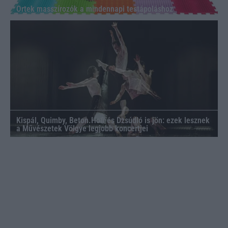
Ortek masszírozók a mindennapi testápoláshoz
Kispál, Quimby, Beton.Hofi és Dzsúdló is jön: ezek lesznek
a Művészetek Völgye legjobb koncertjei