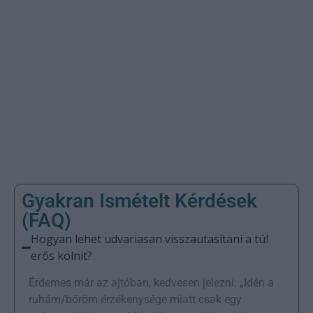
vödrös locsolás) és a modern életmód gyakran
ütköznek egymással.
Kommunikáció:
A határok meghúzása (pl. mikor
fogadunk vendéget) kulcsfontosságú a mentális
egészség megőrzéséhez.
A nap vége:
A húsvéthétfő nem pihenőnap, hanem
aktív, gyakran fárasztó rituálé, ami után szükség
van regenerációra.
Gyakran Ismételt Kérdések
(FAQ)
Hogyan lehet udvariasan visszautasítani a túl
erős kölnit?
Érdemes már az ajtóban, kedvesen jelezni: „Idén a
ruhám/bőröm érzékenysége miatt csak egy