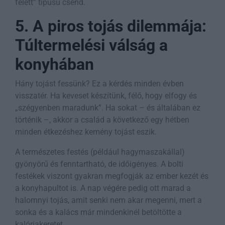
felett” típusú csend.
5. A piros tojás dilemmája:
Túltermelési válság a
konyhában
Hány tojást fessünk? Ez a kérdés minden évben
visszatér. Ha keveset készítünk, félő, hogy elfogy és
„szégyenben maradunk”. Ha sokat – és általában ez
történik –, akkor a család a következő egy hétben
minden étkezéshez kemény tojást eszik.
A természetes festés (például hagymaszakállal)
gyönyörű és fenntartható, de időigényes. A bolti
festékek viszont gyakran megfogják az ember kezét és
a konyhapultot is. A nap végére pedig ott marad a
halomnyi tojás, amit senki nem akar megenni, mert a
sonka és a kalács már mindenkinél betöltötte a
kalóriakeretet.