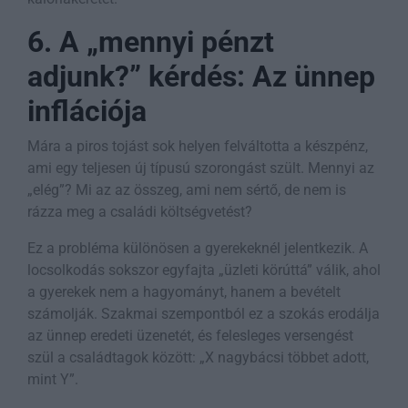
6. A „mennyi pénzt
adjunk?” kérdés: Az ünnep
inflációja
Mára a piros tojást sok helyen felváltotta a készpénz,
ami egy teljesen új típusú szorongást szült. Mennyi az
„elég”? Mi az az összeg, ami nem sértő, de nem is
rázza meg a családi költségvetést?
Ez a probléma különösen a gyerekeknél jelentkezik. A
locsolkodás sokszor egyfajta „üzleti körúttá” válik, ahol
a gyerekek nem a hagyományt, hanem a bevételt
számolják. Szakmai szempontból ez a szokás erodálja
az ünnep eredeti üzenetét, és felesleges versengést
szül a családtagok között: „X nagybácsi többet adott,
mint Y”.