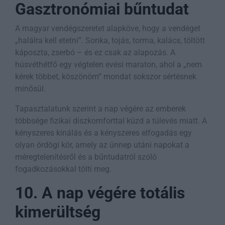
Gasztronómiai bűntudat
A magyar vendégszeretet alapköve, hogy a vendéget
„halálra kell etetni”. Sonka, tojás, torma, kalács, töltött
káposzta, zserbó – és ez csak az alapozás. A
húsvéthétfő egy végtelen evési maraton, ahol a „nem
kérek többet, köszönöm” mondat sokszor sértésnek
minősül.
Tapasztalatunk szerint a nap végére az emberek
többsége fizikai diszkomforttal küzd a túlevés miatt. A
kényszeres kínálás és a kényszeres elfogadás egy
olyan ördögi kör, amely az ünnep utáni napokat a
méregtelenítésről és a bűntudatról szóló
fogadkozásokkal tölti meg.
10. A nap végére totális
kimerültség