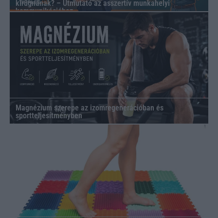
kirúgnának? – Útmutató az asszertív munkahelyi
kommunikációhoz
Magnézium szerepe az izomregenerációban és
sportteljesítményben