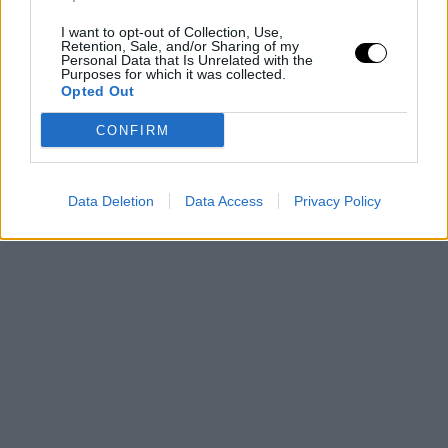
(Key Takeaways)
I want to opt-out of Collection, Use,
Retention, Sale, and/or Sharing of my
Personal Data that Is Unrelated with the
A kölni-túladagolás valós probléma:
A túl sokféle
Purposes for which it was collected.
illat keveredése fizikai rosszullétet is okozhat.
Opted Out
Szociális akkumulátor:
A folyamatos
CONFIRM
vendégfogadás „érzelmi munkát” igényel, ami
gyorsan lemeríti az embert.
Data Deletion
Data Access
Privacy Policy
Pénz vs. Hagyomány:
A készpénz adása
átalakította az ünnep dinamikáját, sokszor üzleti
jelleget adva neki.
Túlevés kényszere:
A magyar vendéglátási
szokások miatt nehéz mértéket tartani, ami fizikai
kimerültséghez vezet.
Hagyomány és modernitás:
A népszokások (pl.