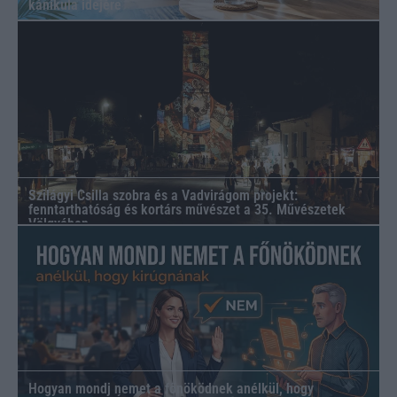
kánikula idejére
Szilágyi Csilla szobra és a Vadvirágom projekt:
fenntarthatóság és kortárs művészet a 35. Művészetek
Völgyében
Hogyan mondj nemet a főnöködnek anélkül, hogy