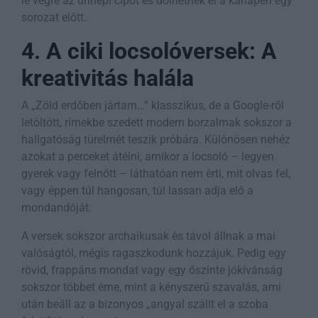
le végre az ünnepi cipőt és dőlhetnek el a kanapén egy
sorozat előtt.
4. A ciki locsolóversek: A
kreativitás halála
A „Zöld erdőben jártam…” klasszikus, de a Google-ről
letöltött, rímekbe szedett modern borzalmak sokszor a
hallgatóság türelmét teszik próbára. Különösen nehéz
azokat a perceket átélni, amikor a locsoló – legyen
gyerek vagy felnőtt – láthatóan nem érti, mit olvas fel,
vagy éppen túl hangosan, túl lassan adja elő a
mondandóját.
A versek sokszor archaikusak és távol állnak a mai
valóságtól, mégis ragaszkodunk hozzájuk. Pedig egy
rövid, frappáns mondat vagy egy őszinte jókívánság
sokszor többet érne, mint a kényszerű szavalás, ami
után beáll az a bizonyos „angyal szállt el a szoba