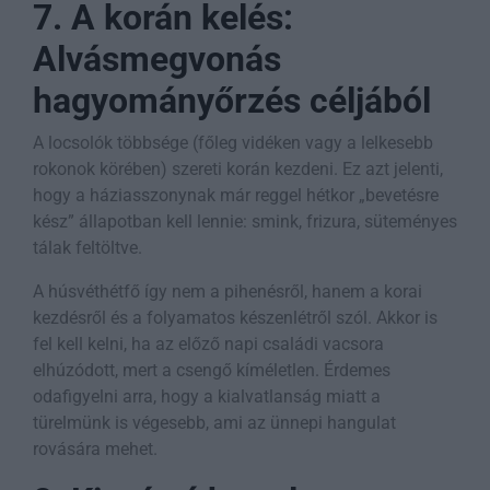
7. A korán kelés:
Alvásmegvonás
hagyományőrzés céljából
A locsolók többsége (főleg vidéken vagy a lelkesebb
rokonok körében) szereti korán kezdeni. Ez azt jelenti,
hogy a háziasszonynak már reggel hétkor „bevetésre
kész” állapotban kell lennie: smink, frizura, süteményes
tálak feltöltve.
A húsvéthétfő így nem a pihenésről, hanem a korai
kezdésről és a folyamatos készenlétről szól. Akkor is
fel kell kelni, ha az előző napi családi vacsora
elhúzódott, mert a csengő kíméletlen. Érdemes
odafigyelni arra, hogy a kialvatlanság miatt a
türelmünk is végesebb, ami az ünnepi hangulat
rovására mehet.