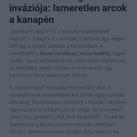
inváziója: Ismeretlen arcok
a kanapén
„Emlékszel még rá? Ő a másodunokatestvéred
sógora!” – hangzik el a mondat, miközben egy idegen
férfi épp a sonkát szeleteli a konyhádban. A
húsvéthétfő a
társas fáradtság (social battery)
végső
tesztje. Olyan emberekkel kell mélyinterjút folytatnunk
az életünkről, akiket utoljára öt évvel ezelőtt, egy
hasonlóan kínos eseményen láttunk.
A „rokoninvázió” logisztikai és mentális teher. A
vendéglátónak készenlétben kell állnia reggel nyolctól
délutánig, folyamatosan újratöltve a tálakat, miközben
ugyanazokat a köröket futja le: „Hogy van a munka?”,
„Mikor lesz gyerek?”, „Hát, te is megnőttél!”. Szakértői
szemmel ez a típusú szociális nyomás jelentősen
növeli a stresszhormonok szintjét, még akkor is, ha