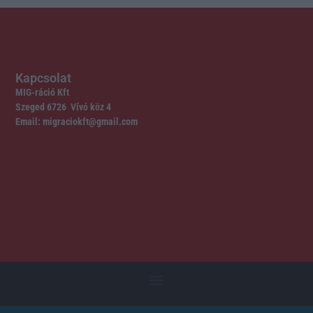
Kapcsolat
MIG-ráció Kft
Szeged 6726 Vívó köz 4
Email: migraciokft@gmail.com