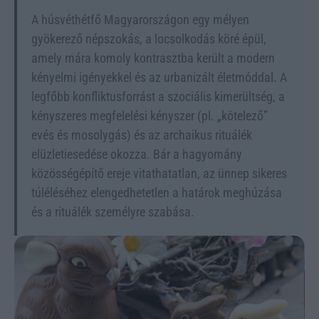
A húsvéthétfő Magyarországon egy mélyen
gyökerező népszokás, a locsolkodás köré épül,
amely mára komoly kontrasztba került a modern
kényelmi igényekkel és az urbanizált életmóddal. A
legfőbb konfliktusforrást a szociális kimerültség, a
kényszeres megfelelési kényszer (pl. „kötelező”
evés és mosolygás) és az archaikus rituálék
elüzletiesedése okozza. Bár a hagyomány
közösségépítő ereje vitathatatlan, az ünnep sikeres
túléléséhez elengedhetetlen a határok meghúzása
és a rituálék személyre szabása.