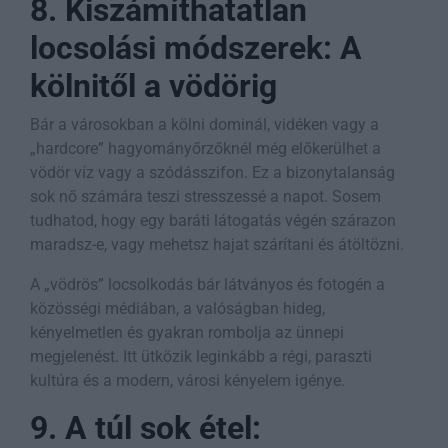
8. Kiszámíthatatlan
locsolási módszerek: A
kölnitől a vödörig
Bár a városokban a kölni dominál, vidéken vagy a
„hardcore” hagyományőrzőknél még előkerülhet a
vödör víz vagy a szódásszifon. Ez a bizonytalanság
sok nő számára teszi stresszessé a napot. Sosem
tudhatod, hogy egy baráti látogatás végén szárazon
maradsz-e, vagy mehetsz hajat szárítani és átöltözni.
A „vödrös” locsolkodás bár látványos és fotogén a
közösségi médiában, a valóságban hideg,
kényelmetlen és gyakran rombolja az ünnepi
megjelenést. Itt ütközik leginkább a régi, paraszti
kultúra és a modern, városi kényelem igénye.
9. A túl sok étel: