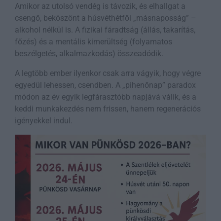
Amikor az utolsó vendég is távozik, és elhallgat a
csengő, beköszönt a húsvéthétfői „másnaposság” –
alkohol nélkül is. A fizikai fáradtság (állás, takarítás,
főzés) és a mentális kimerültség (folyamatos
beszélgetés, alkalmazkodás) összeadódik.
A legtöbb ember ilyenkor csak arra vágyik, hogy végre
egyedül lehessen, csendben. A „pihenőnap” paradox
módon az év egyik legfárasztóbb napjává válik, és a
keddi munkakezdés nem frissen, hanem regenerációs
igényekkel indul.