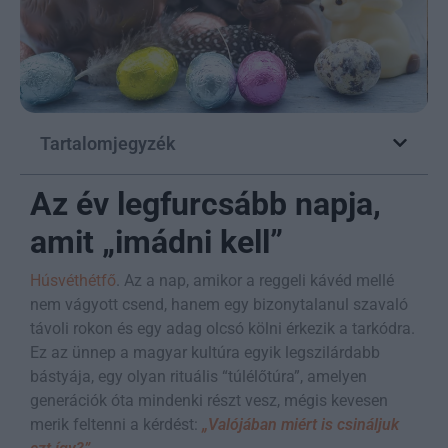
Tartalomjegyzék
Az év legfurcsább napja,
amit „imádni kell”
Húsvéthétfő
. Az a nap, amikor a reggeli kávéd mellé
nem vágyott csend, hanem egy bizonytalanul szavaló
távoli rokon és egy adag olcsó kölni érkezik a tarkódra.
Ez az ünnep a magyar kultúra egyik legszilárdabb
bástyája, egy olyan rituális “túlélőtúra”, amelyen
generációk óta mindenki részt vesz, mégis kevesen
merik feltenni a kérdést:
„Valójában miért is csináljuk