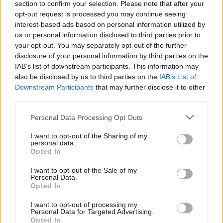
section to confirm your selection. Please note that after your
Annak ellenére, hogy listánkban felsoroltuk az
opt-out request is processed you may continue seeing
árnyoldalakat, a húsvéthétfő továbbra is velünk marad.
interest-based ads based on personal information utilized by
Hogy miért? Mert a közösséghez való tartozás
us or personal information disclosed to third parties prior to
your opt-out. You may separately opt-out of the further
élménye, a gyerekkori emlékek és a hagyomány
disclosure of your personal information by third parties on the
folytonossága mélyebben gyökerezik bennünk, mint a
IAB’s list of downstream participants. This information may
kölni okozta bosszúság.
also be disclosed by us to third parties on the
IAB’s List of
Downstream Participants
that may further disclose it to other
A megoldás nem a hagyomány elhagyása, hanem
third parties.
annak
modernizálása
. Érdemes odafigyelni a
határokra: nyugodtan mondjunk nemet a harmadik
Personal Data Processing Opt Outs
szelet süteményre, kérjük meg a locsolókat a
I want to opt-out of the Sharing of my
diszkrétebb illatszerek használatára, és ne érezzük
personal data.
bűnnek, ha délután két órakor bezárjuk a virtuális
Opted In
kapukat egy kis pihenés érdekében. Mert valahol, a
I want to opt-out of the Sale of my
mélyen, mégiscsak szeretjük ezt az egészet – csak
Personal Data.
néha jó kimondani az igazságot is.
Opted In
I want to opt-out of processing my
Personal Data for Targeted Advertising.
A legfontosabb tudnivalók
Opted In