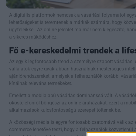
A digitális platformok nemcsak a vásárlási folyamatot egys
lehetőségeket is teremtenek a márkák számára, hogy közvet
ügyfeleikkel. Az online jelenlét ma már nem kiegészítő, h
a sikeres működéshez.
Fő e-kereskedelmi trendek a lifes
Az egyik legfontosabb trend a személyre szabott vásárlási 
vállalatok egyre gyakrabban használnak mesterséges intell
ajánlórendszereket, amelyek a felhasználók korábbi vásárlá
kínálnak releváns termékeket.
Emellett a mobilalapú vásárlás dominánssá vált. A vásárl
okostelefonról böngészi az online áruházakat, ezért a mobil
alkalmazások kulcsfontosságú szerepet töltenek be.
A közösségi média is egyre fontosabb csatornává válik az é
commerce lehetővé teszi, hogy a felhasználók közvetlenül