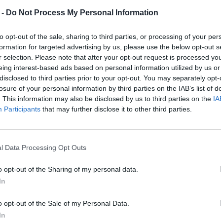
 -
Do Not Process My Personal Information
ne vásárlásban
to opt-out of the sale, sharing to third parties, or processing of your per
tomatizáció. Az intelligens
formation for targeted advertising by us, please use the below opt-out s
őrejelzésében és a logisztikai
r selection. Please note that after your opt-out request is processed y
eing interest-based ads based on personal information utilized by us or
Vetési naptár 2026, avagy miko
disclosed to third parties prior to your opt-out. You may separately opt-
 hozzájárul a vásárlói élmény
ültessünk?
losure of your personal information by third parties on the IAB’s list of
fogyasztói bizalmat és
Tippek
. This information may also be disclosed by us to third parties on the
IA
át.
Participants
that may further disclose it to other third parties.
Izzadságszag
izzadságfolt 
reskedelmi vállalatok
– 5 zseniális 
atégiák optimalizálására és
friss nyári ru
l Data Processing Opt Outs
Mikor kell gá
hívni? Jelek,
o opt-out of the Sharing of my personal data.
iránti növekvő
nem szabad f
In
kívül hagyni
o opt-out of the Sale of my Personal Data.
10 dolog, ami
 szakemberekre, akik képesek
utál a húsvét
In
kat. Az e-commerce
de senki nem