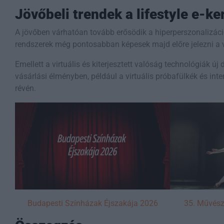
Jövőbeli trendek a lifestyle e-
A jövőben várhatóan tovább erősödik a hiperperszonalizáci
rendszerek még pontosabban képesek majd előre jelezni a v
Emellett a virtuális és kiterjesztett valóság technológiák ú
vásárlási élményben, például a virtuális próbafülkék és in
révén.
Budapesti Színházak Éjszakája 2026
35. Művész