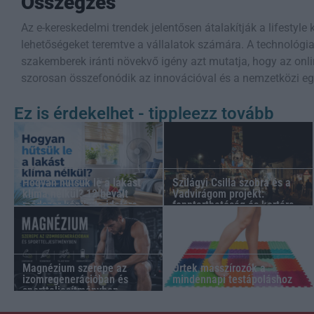
Összegzés
Az e-kereskedelmi trendek jelentősen átalakítják a lifestyle 
lehetőségeket teremtve a vállalatok számára. A technológiai 
szakemberek iránti növekvő igény azt mutatja, hogy az onl
szorosan összefonódik az innovációval és a nemzetközi e
Ez is érdekelhet - tippleezz tovább
Hogyan hűtsük le a lakást
Szilágyi Csilla szobra és a
klíma nélkül? 12 bevált
Vadvirágom projekt:
módszer kánikula idejére
fenntarthatóság és kortárs
művészet a 35. Művészetek
Völgyében
Magnézium szerepe az
Ortek masszírozók a
izomregenerációban és
mindennapi testápoláshoz
sportteljesítményben