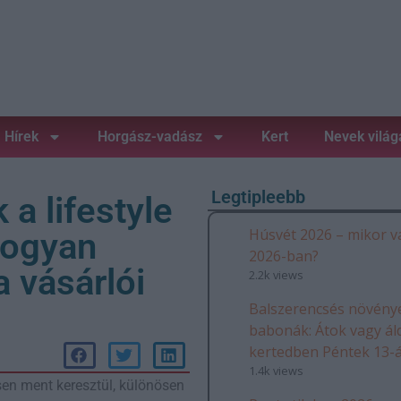
Hírek
Horgász-vadász
Kert
Nevek világ
Legtipleebb
a lifestyle
Húsvét 2026 – mikor v
hogyan
2026-ban?
a vásárlói
2.2k views
Balszerencsés növénye
babonák: Átok vagy ál
kertedben Péntek 13-
1.4k views
en ment keresztül, különösen