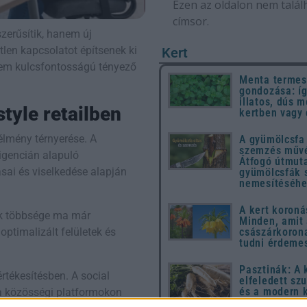
Ezen az oldalon nem talál
címsor.
zerűsítik, hanem új
len kapcsolatot építsenek ki
Kert
anem kulcsfontosságú tényező
Menta termes
gondozása: íg
illatos, dús m
tyle retailben
kertben vagy
élmény térnyerése. A
A gyümölcsfa 
szemzés művé
igencián alapuló
Átfogó útmut
sai és viselkedése alapján
gyümölcsfák 
nemesítéséh
A kert koroná
ók többsége ma már
Minden, amit
optimalizált felületek és
császárkorona
tudni érdeme
Pasztinák: A
rtékesítésben. A social
elfeledett sz
és a modern 
 a közösségi platformokon
kincse