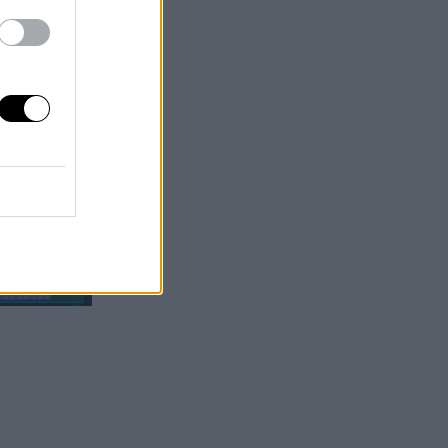
A teljes
,
hoz és
i
z
országon