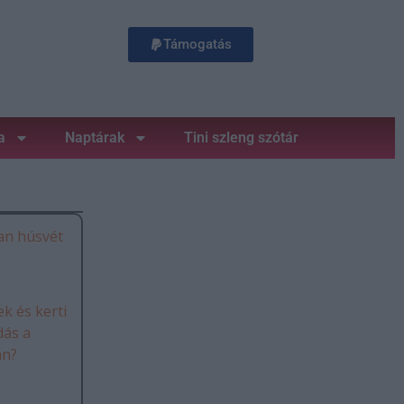
Támogatás
a
Naptárak
Tini szleng szótár
an húsvét
k és kerti
dás a
án?