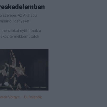
kereskedelemben
ó szerepe. Az AI-alapú
ásárlói igényeket.
j dimenziókat nyithatnak a
teraktív termékbemutatók
etek Völgye – Új fellépők