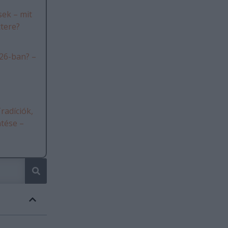
ek – mit
ttere?
26-ban? –
radíciók,
ntése –