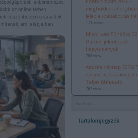
Ponty tilalom 2026 –
 szépségápolási, lakberendezési
meghökkentő enyhítés
kább az online térben
jelez a szabályozás há
snek köszönhetően a vásárlók
1.2k views
mítanak, ami alapjaiban
Mikor van Pünkösd 20
Dátum, jelentés és
hagyományok
784 views
Andrea névnap 2026: T
dátumok és a név jele
Teljes útmutató
767 views
Tartalomjegyzék