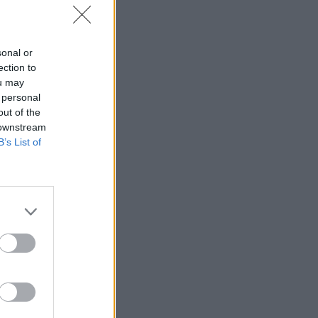
sonal or
ection to
ou may
 personal
r, mit
out of the
 downstream
B’s List of
 és
eltávolítása
javaslat a
hákért
zszerelőt
 amiket
igyelmen
t mindenki
hétfőben –
 mondja ki