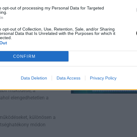
kulcsszerepet töltenek be a
to opt-out of processing my Personal Data for Targeted
ing.
Húsvét 2026: 
In
útmutató a
megújuláshoz
 folyamatban. Sok vállalat
hagyományok
o opt-out of Collection, Use, Retention, Sale, and/or Sharing
modern ünnep
recruitment europe
ersonal Data that Is Unrelated with the Purposes for which it
készülődéshe
lected.
k lehetővé teszik, hogy a
Out
ndelkező tehetségeket.
CONFIRM
 e-kereskedelem
Data Deletion
Data Access
Privacy Policy
 rendszerek állnak, amelyek
Utónevek gyakorisága Magyar
1967 – 2024
tabil működése, a
 ahol elengedhetetlen a
ttműködéseket, különösen a
ltséghatékony módon