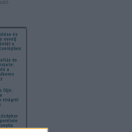
ható
ztése és
y nevelj
entát a
 cserépben
oltás és
szete:
ató a
sikeres
ez
s fője:
 a
 virágról
s
 középkor
uperétele
konyha