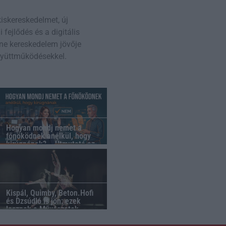
kiskereskedelmet, új
fejlődés és a digitális
ine kereskedelem jövője
gyüttműködésekkel.
Hogyan mondj nemet a
főnöködnek anélkül, hogy
kirúgnának? – Útmutató az
asszertív munkahelyi
kommunikációhoz
Kispál, Quimby, Beton.Hofi
és Dzsúdló is jön: ezek
lesznek a Művészetek
Völgye legjobb koncertjei