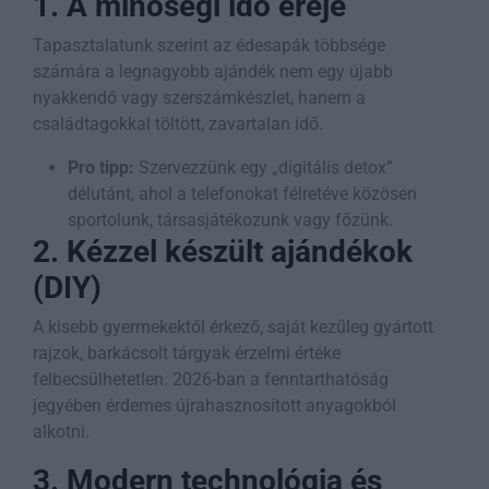
1. A minőségi idő ereje
Tapasztalatunk szerint az édesapák többsége
számára a legnagyobb ajándék nem egy újabb
nyakkendő vagy szerszámkészlet, hanem a
családtagokkal töltött, zavartalan idő.
Pro tipp:
Szervezzünk egy „digitális detox”
délutánt, ahol a telefonokat félretéve közösen
sportolunk, társasjátékozunk vagy főzünk.
2. Kézzel készült ajándékok
(DIY)
A kisebb gyermekektől érkező, saját kezűleg gyártott
rajzok, barkácsolt tárgyak érzelmi értéke
felbecsülhetetlen. 2026-ban a fenntarthatóság
jegyében érdemes újrahasznosított anyagokból
alkotni.
3. Modern technológia és