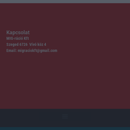
Kapcsolat
MIG-ráció Kft
Szeged 6726 Vívó köz 4
Email: migraciokft@gmail.com