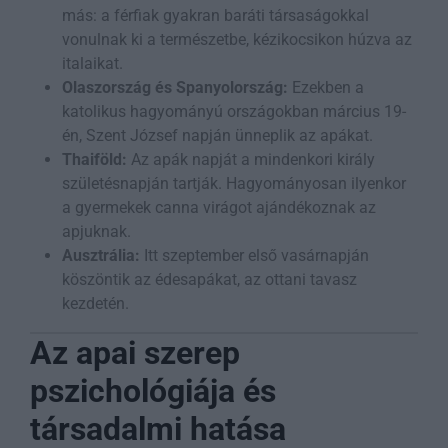
más: a férfiak gyakran baráti társaságokkal
vonulnak ki a természetbe, kézikocsikon húzva az
italaikat.
Olaszország és Spanyolország:
Ezekben a
katolikus hagyományú országokban március 19-
én, Szent József napján ünneplik az apákat.
Thaiföld:
Az apák napját a mindenkori király
születésnapján tartják. Hagyományosan ilyenkor
a gyermekek canna virágot ajándékoznak az
apjuknak.
Ausztrália:
Itt szeptember első vasárnapján
köszöntik az édesapákat, az ottani tavasz
kezdetén.
Az apai szerep
pszichológiája és
társadalmi hatása