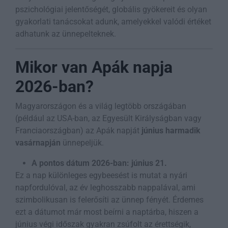
pszichológiai jelentőségét, globális gyökereit és olyan
gyakorlati tanácsokat adunk, amelyekkel valódi értéket
adhatunk az ünnepelteknek.
Mikor van Apák napja
2026-ban?
Magyarországon és a világ legtöbb országában
(például az USA-ban, az Egyesült Királyságban vagy
Franciaországban) az Apák napját
június harmadik
vasárnapján
ünnepeljük.
A pontos dátum 2026-ban: június 21.
Ez a nap különleges egybeesést is mutat a nyári
napfordulóval, az év leghosszabb nappalával, ami
szimbolikusan is felerősíti az ünnep fényét. Érdemes
ezt a dátumot már most beírni a naptárba, hiszen a
június végi időszak gyakran zsúfolt az érettségik,