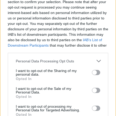
section to confirm your selection. Please note that after your
Jelentőség:
Az apai szerep, a gondoskodás és a
opt-out request is processed you may continue seeing
férfiminták elismerése.
interest-based ads based on personal information utilized by
Trendek 2026-ban:
Fókuszban a minőségi idő, a
us or personal information disclosed to third parties prior to
digitalizációtól való elszakadás és a
your opt-out. You may separately opt-out of the further
disclosure of your personal information by third parties on the
fenntarthatóság.
IAB’s list of downstream participants. This information may
Globális különbségek:
Míg nálunk júniusban,
also be disclosed by us to third parties on the
IAB’s List of
addig Németországban májusban,
Downstream Participants
that may further disclose it to other
third parties.
Spanyolországban pedig márciusban ünnepelnek.
Kiknek szól?
Nemcsak a biológiai apáknak, hanem
Personal Data Processing Opt Outs
minden apafigurának és nevelőapának.
I want to opt-out of the Sharing of my
Ajándékozási tanács:
A személyes, élményalapú
personal data.
Opted In
gesztusok többet érnek a tárgyi ajándékoknál.
I want to opt-out of the Sale of my
Gyakran Ismételt Kérdések
Personal Data.
Opted In
(FAQ)
1. Mikor van pontosan Apák napja 2026-ban?
I want to opt-out of processing my
Personal Data for Targeted Advertising.
Opted In