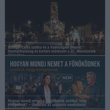
Szilágyi Csilla szobra és a Vadvirágom projekt:
fenntarthatóság és kortárs művészet a 35. Művészetek
Völgyében
Hogyan mondj nemet a főnöködnek anélkül, hogy
kirúgnának? – Útmutató az asszertív munkahelyi
kommunikációhoz