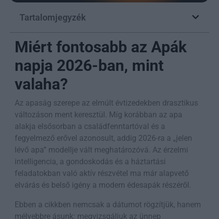
Tartalomjegyzék
Miért fontosabb az Apák
napja 2026-ban, mint
valaha?
Az apaság szerepe az elmúlt évtizedekben drasztikus
változáson ment keresztül. Míg korábban az apa
alakja elsősorban a családfenntartóval és a
fegyelmező erővel azonosult, addig 2026-ra a „jelen
lévő apa” modellje vált meghatározóvá. Az érzelmi
intelligencia, a gondoskodás és a háztartási
feladatokban való aktív részvétel ma már alapvető
elvárás és belső igény a modern édesapák részéről.
Ebben a cikkben nemcsak a dátumot rögzítjük, hanem
mélyebbre ásunk: megvizsgáljuk az ünnep