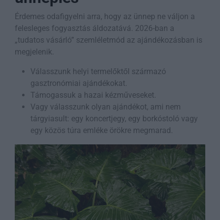
Érdemes odafigyelni arra, hogy az ünnep ne váljon a
felesleges fogyasztás áldozatává. 2026-ban a
„tudatos vásárló” szemléletmód az ajándékozásban is
megjelenik.
Válasszunk helyi termelőktől származó
gasztronómiai ajándékokat.
Támogassuk a hazai kézműveseket.
Vagy válasszunk olyan ajándékot, ami nem
tárgyiasult: egy koncertjegy, egy borkóstoló vagy
egy közös túra emléke örökre megmarad.