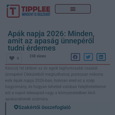
Apák napja 2026: Minden,
amit az apaság ünnepéről
tudni érdemes
248 views
0
Készülj fel időben az év egyik legfontosabb családi
ünnepére! Cikkünkből megtudhatod, pontosan mikorra
esik Apák napja 2026-ban, honnan ered ez a szép
hagyomány, és hogyan teheted valóban felejthetetlenné
ezt a napot édesapád vagy a környezetedben lévő
apakarakterek számára.
Szakértői összefoglaló