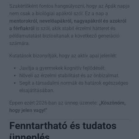
Szakértőként fontos hangsúlyozni, hogy az Apák napja
nem csak a biológiai apákról szól. Ez a nap a
mentorokról, nevelőapákról, nagyapákról és azokról
a férfiakról
is szól, akik stabil érzelmi hátteret és
példamutatást biztosítanak a következő generáció
számára.
Kutatások bizonyítják, hogy az aktív apai jelenlét:
Javítja a gyermekek kognitív fejlődését.
Növeli az érzelmi stabilitást és az önbizalmat.
Segít a társadalmi normák és határok egészséges
elsajátításában.
Éppen ezért 2026-ban az ünnep üzenete:
„Köszönöm,
hogy jelen vagy!”
Fenntartható és tudatos
ünneplés