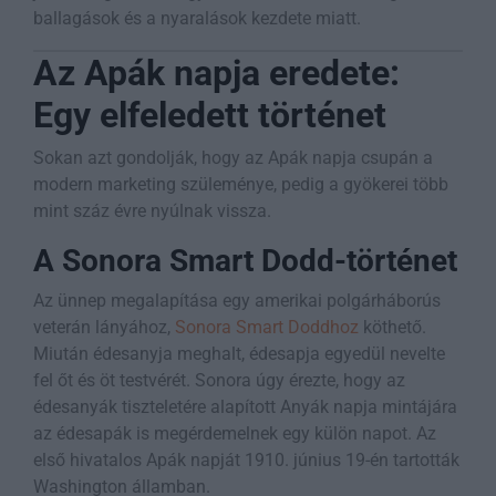
ballagások és a nyaralások kezdete miatt.
Az Apák napja eredete:
Egy elfeledett történet
Sokan azt gondolják, hogy az Apák napja csupán a
modern marketing szüleménye, pedig a gyökerei több
mint száz évre nyúlnak vissza.
A Sonora Smart Dodd-történet
Az ünnep megalapítása egy amerikai polgárháborús
veterán lányához,
Sonora Smart Doddhoz
köthető.
Miután édesanyja meghalt, édesapja egyedül nevelte
fel őt és öt testvérét. Sonora úgy érezte, hogy az
édesanyák tiszteletére alapított Anyák napja mintájára
az édesapák is megérdemelnek egy külön napot. Az
első hivatalos Apák napját 1910. június 19-én tartották
Washington államban.