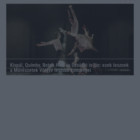
Kispál, Quimby, Beton.Hofi és Dzsúdló is jön: ezek lesznek
a Művészetek Völgye legjobb koncertjei