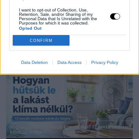
Magyarországon az ünnep június harmadik
vasárnapjára esik, ami 2026-ban június 21. Ezen a
I want to opt-out of Collection, Use,
Retention, Sale, and/or Sharing of my
napon köszöntjük az édesapákat, nagypapákat és
Personal Data that Is Unrelated with the
dédpapákat.
Purposes for which it was collected.
Opted Out
2. Kötelező-e ajándékot venni Apák napjára?
CONFIRM
3. Mi a különbség a magyar és a nemzetközi
Apák napja között?
Ez is érdekelhet - tippleezz tovább
Data Deletion
Data Access
Privacy Policy
Hogyan hűtsük le a lakást klíma nélkül? 12 bevált módszer
kánikula idejére