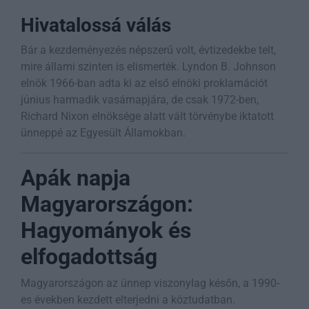
Hivatalossá válás
Bár a kezdeményezés népszerű volt, évtizedekbe telt,
mire állami szinten is elismerték. Lyndon B. Johnson
elnök 1966-ban adta ki az első elnöki proklamációt
június harmadik vasárnapjára, de csak 1972-ben,
Richard Nixon elnöksége alatt vált törvénybe iktatott
ünneppé az Egyesült Államokban.
Apák napja
Magyarországon:
Hagyományok és
elfogadottság
Magyarországon az ünnep viszonylag későn, a 1990-
es években kezdett elterjedni a köztudatban.