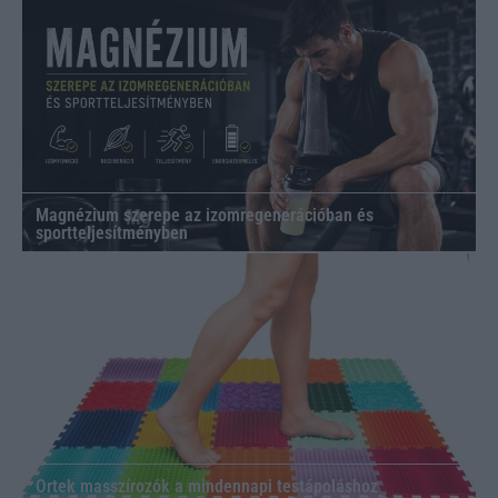
Magnézium szerepe az izomregenerációban és
sportteljesítményben
Ortek masszírozók a mindennapi testápoláshoz