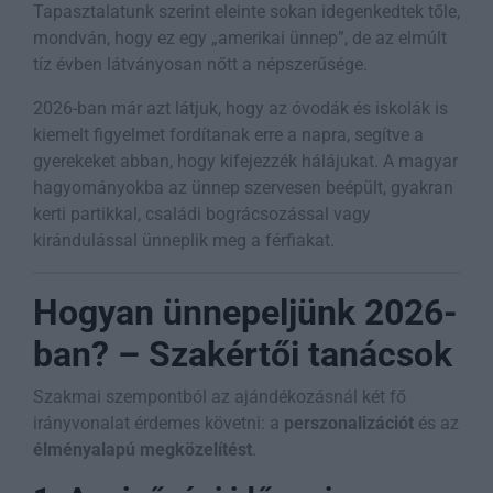
Tapasztalatunk szerint eleinte sokan idegenkedtek tőle,
mondván, hogy ez egy „amerikai ünnep”, de az elmúlt
tíz évben látványosan nőtt a népszerűsége.
2026-ban már azt látjuk, hogy az óvodák és iskolák is
kiemelt figyelmet fordítanak erre a napra, segítve a
gyerekeket abban, hogy kifejezzék hálájukat. A magyar
hagyományokba az ünnep szervesen beépült, gyakran
kerti partikkal, családi bográcsozással vagy
kirándulással ünneplik meg a férfiakat.
Hogyan ünnepeljünk 2026-
ban? – Szakértői tanácsok
Szakmai szempontból az ajándékozásnál két fő
irányvonalat érdemes követni: a
perszonalizációt
és az
élményalapú megközelítést
.