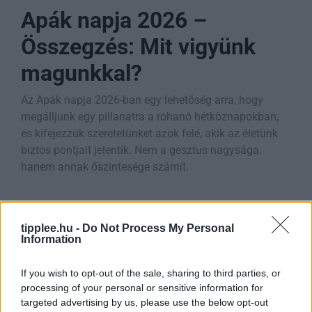
Apák napja 2026 –
Összegzés: Mit vigyünk
magunkkal?
Az Apák napja 2026-ban egy lehetőség arra, hogy
megálljunk egy pillanatra a rohanó hétköznapokban,
és kifejezzük szeretetünket azok felé, akik az életünk
biztos pontjait jelentik. Nem a gesztus nagysága,
hanem annak őszintesége számít.
A legfontosabb tudnivalók
(Key Takeaways)
tipplee.hu -
Do Not Process My Personal
Information
Időpont:
2026. június 21. (vasárnap).
If you wish to opt-out of the sale, sharing to third parties, or
Eredet:
Az ünnep az USA-ból indult el 1910-ben,
processing of your personal or sensitive information for
Sonora Smart Dodd kezdeményezésére.
targeted advertising by us, please use the below opt-out