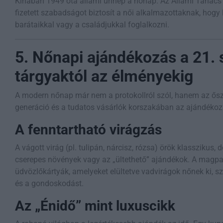
Kínában 1949 óta állami ünnep a nőnap. Az Állami Tanács 
fizetett szabadságot biztosít a női alkalmazottaknak, hogy
barátaikkal vagy a családjukkal foglalkozni.
5. Nőnapi ajándékozás a 21.
tárgyaktól az élményekig
A modern nőnap már nem a protokollról szól, hanem az őszin
generáció és a tudatos vásárlók korszakában az ajándékozás
A fenntartható virágzás
A vágott virág (pl. tulipán, nárcisz, rózsa) örök klasszikus,
cserepes növények vagy az „ültethető” ajándékok. A magpap
üdvözlőkártyák, amelyeket elültetve vadvirágok nőnek ki, s
és a gondoskodást.
Az „Énidő” mint luxuscikk