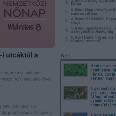
2. Március 8. véglegesítése:
kenyér
3. Nőnap Magyarországon: Hó
rendszerváltásig
4. Nemzetközi körkép: Hogya
világ?
5. Nőnapi ajándékozás a 21.
A tárgyaktól az élményekig
6. Miért fontos még ma is a 
(Szakmai szemmel)
i utcáktól a
Kert
Menta termes
gondozása: íg
sztus, ám a valóságban
illatos, dús m
kertben vagy
nt vissza. Az ünnep alapköveit
.
A gyümölcsfa 
szemzés művé
Átfogó útmut
gyümölcsfák 
nemesítéséh
g New York utcáin. A
dő, jobb fizetés (a férfiakkal
A kert koroná