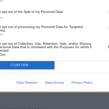
In
o opt-out of the Sale of my Personal Data.
szág kultúráját és a nők
In
to opt-out of processing my Personal Data for Targeted
ing.
In
imbólum. 1946 óta ezen a
o opt-out of Collection, Use, Retention, Sale, and/or Sharing
 is megajándékozzák egymást
ersonal Data that Is Unrelated with the Purposes for which it
lected.
 a női erő jelképe, mivel a
Out
CONFIRM
ogúság bástyái
 és sokkal inkább a
Data Deletion
Data Access
Privacy Policy
etéseket vagy konferenciákat
téről.