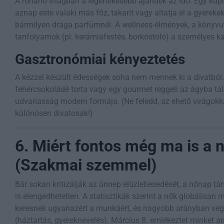
A rohanó világban a legértékesebb ajándék az idő. Egy kup
aznap este valaki más főz, takarít vagy altatja el a gyereke
bármilyen drága parfümnél. A wellness-élmények, a könyv
tanfolyamok (pl. kerámiafestés, borkóstoló) a személyes ka
Gasztronómiai kényeztetés
A kézzel készült édességek soha nem mennek ki a divatból.
fehércsokoládé torta vagy egy gourmet reggeli az ágyba tál
udvariasság modern formája. (Ne feledd, az ehető virágokka
különösen divatosak!)
6. Miért fontos még ma is a 
(Szakmai szemmel)
Bár sokan kritizálják az ünnep elüzletiesedését, a nőnap t
is elengedhetetlen. A statisztikák szerint a nők globálisan
keresnek ugyanazért a munkáért, és nagyobb arányban vég
(háztartás, gyereknevelés). Március 8. emlékeztet minket a