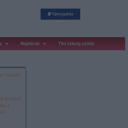
Támogatás
a
Naptárak
Tini szleng szótár
an húsvét
k és kerti
dás a
án?