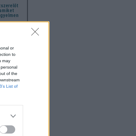
zszerelőt
 amiket
igyelmen
t mindenki
hétfőben –
 mondja ki
sonal or
ection to
A teljes
ou may
,
 personal
hoz és
out of the
i
z
 downstream
B’s List of
országon