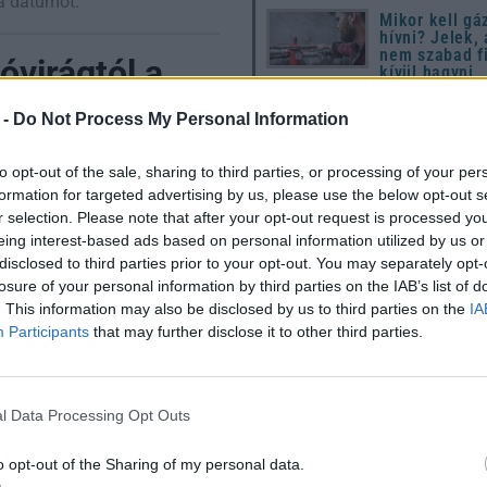
a dátumot.
Mikor kell gá
hívni? Jelek,
nem szabad f
virágtól a
kívül hagyni
10 dolog, ami
 -
Do Not Process My Personal Information
utál a húsvét
de senki nem
 a nőnapi felhíváshoz,
to opt-out of the sale, sharing to third parties, or processing of your per
tt.
formation for targeted advertising by us, please use the below opt-out s
Húsvét 2026: 
útmutató a
r selection. Please note that after your opt-out request is processed y
megújuláshoz
eing interest-based ads based on personal information utilized by us or
hagyományok
disclosed to third parties prior to your opt-out. You may separately opt-
modern ünnep
ezetet kapott. A Rákosi-
készülődéshe
losure of your personal information by third parties on the IAB’s list of
telező jellegű volt. Ekkor
. This information may also be disclosed by us to third parties on the
IA
l hóvirágot (ami ma már
Participants
that may further disclose it to other third parties.
nácsoktól. Bár a politikai
abb “virágos” ünnepünk
l Data Processing Opt Outs
Utónevek gyakorisága Magyar
n ünnepel a
1967 – 2024
o opt-out of the Sharing of my personal data.