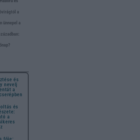
 Háború és
virágtól a
n ünnepel a
 században:
nőnap?
ztése és
y nevelj
entát a
 cserépben
oltás és
szete:
ató a
sikeres
ez
s fője: