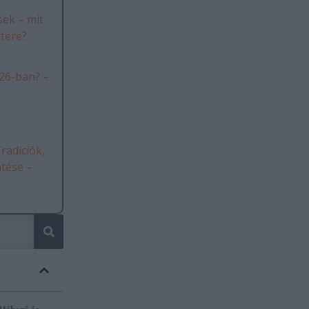
ek – mit
ttere?
26-ban? –
radíciók,
ntése –