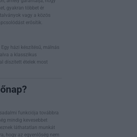
on, amely garantálja, hogy
ket, gyakran többet ér
utalványok vagy a közös
pcsolódást erősítik.
 Egy házi készítésű, málnás
alva a klasszikus
l díszített ételek most
nőnap?
ársadalmi funkciója továbbra
 még mindig kevesebbet
eznek láthatatlan munkát
rra, hogy az egyenlőség nem