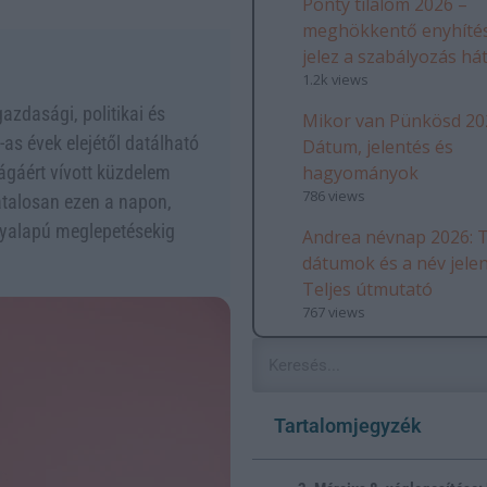
Ponty tilalom 2026 –
meghökkentő enyhítés
jelez a szabályozás há
1.2k views
gazdasági, politikai és
Mikor van Pünkösd 20
s évek elejétől datálható
Dátum, jelentés és
hagyományok
gáért vívott küzdelem
786 views
atalosan ezen a napon,
nyalapú meglepetésekig
Andrea névnap 2026: T
dátumok és a név jele
Teljes útmutató
767 views
Tartalomjegyzék