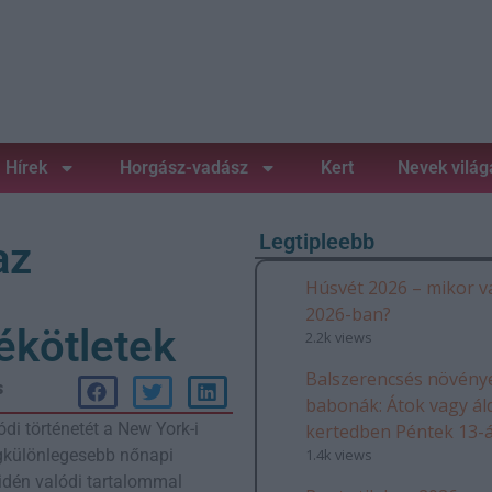
Hírek
Horgász-vadász
Kert
Nevek világ
Legtipleebb
az
Húsvét 2026 – mikor v
2026-ban?
ékötletek
2.2k views
Balszerencsés növénye
s
babonák: Átok vagy ál
ódi történetét a New York-i
kertedben Péntek 13-
1.4k views
egkülönlegesebb nőnapi
idén valódi tartalommal