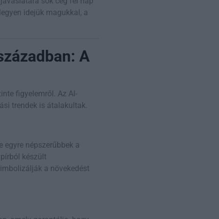
javaslatára sok cég fél nap
 legyen idejük magukkal, a
 században: A
te figyelemről. Az AI-
i trendek is átalakultak.
 de egyre népszerűbbek a
írból készült
zimbolizálják a növekedést