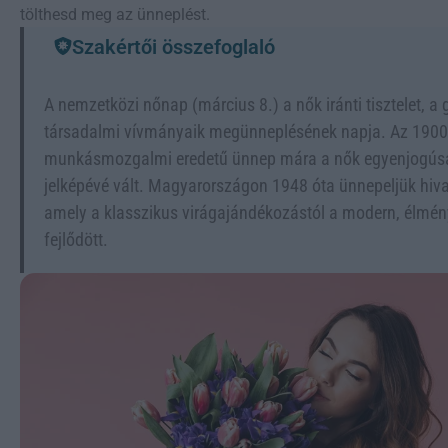
tölthesd meg az ünneplést.
Szakértői összefoglaló
A nemzetközi nőnap (március 8.) a nők iránti tisztelet, a 
társadalmi vívmányaik megünneplésének napja. Az 1900-a
munkásmozgalmi eredetű ünnep mára a nők egyenjogúsá
jelképévé vált. Magyarországon 1948 óta ünnepeljük hiv
amely a klasszikus virágajándékozástól a modern, élmé
fejlődött.