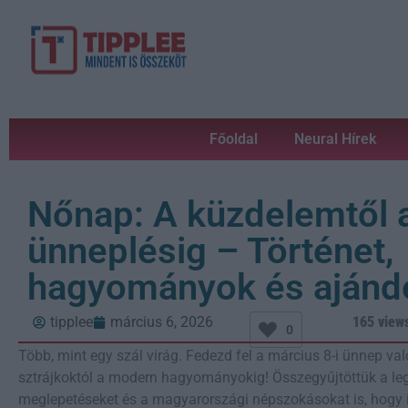
Főoldal
Neural Hírek
Nőnap: A küzdelemtől 
ünneplésig – Történet,
hagyományok és ajánd
tipplee
március 6, 2026
165 view
0
Több, mint egy szál virág. Fedezd fel a március 8-i ünnep val
sztrájkoktól a modern hagyományokig! Összegyűjtöttük a l
meglepetéseket és a magyarországi népszokásokat is, hogy 