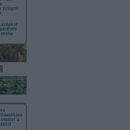
 a
 virágról
s
 középkor
uperétele
konyha
r, mit
 és
eltávolítása
javaslat a
hákért