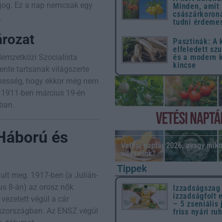
ójog. Ez a nap nemcsak egy
Minden, amit
császárkorona
.
tudni érdeme
ározat
Pasztinák: A
elfeledett sz
Nemzetközi Szocialista
és a modern 
kincse
ente tartsanak világszerte
dekesség, hogy ekkor még nem
1911-ben március 19-én
ban.
 Háború és
Vetési naptár 2026, avagy miko
ültessünk?
Tippek
lt meg. 1917-ben (a Julián-
ius 8-án) az orosz nők
Izzadságszag
izzadságfolt 
 vezetett végül a cár
– 5 zseniális 
szországban. Az ENSZ végül
friss nyári ru