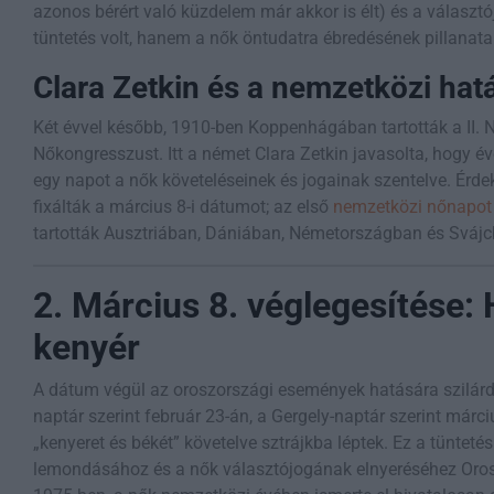
azonos bérért való küzdelem már akkor is élt) és a választ
tüntetés volt, hanem a nők öntudatra ébredésének pillanata
Clara Zetkin és a nemzetközi hat
Két évvel később, 1910-ben Koppenhágában tartották a II. 
Nőkongresszust. Itt a német Clara Zetkin javasolta, hogy év
egy napot a nők követeléseinek és jogainak szentelve. Ér
fixálták a március 8-i dátumot; az első
nemzetközi nőnapot
tartották Ausztriában, Dániában, Németországban és Svájc
2. Március 8. véglegesítése:
kenyér
A dátum végül az oroszországi események hatására szilárdu
naptár szerint február 23-án, a Gergely-naptár szerint márc
„kenyeret és békét” követelve sztrájkba léptek. Ez a tüntetés
lemondásához és a nők választójogának elnyeréséhez Oro