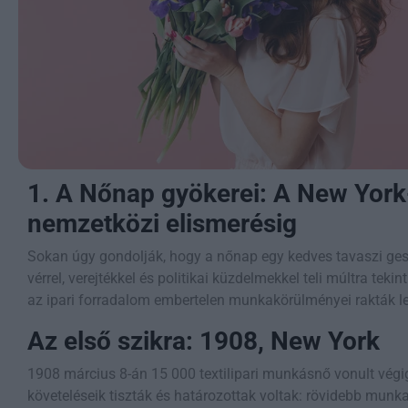
1. A Nőnap gyökerei: A New York-
nemzetközi elismerésig
Sokan úgy gondolják, hogy a nőnap egy kedves tavaszi ge
vérrel, verejtékkel és politikai küzdelmekkel teli múltra teki
az ipari forradalom embertelen munkakörülményei rakták le
Az első szikra: 1908, New York
1908 március 8-án 15 000 textilipari munkásnő vonult végi
követeléseik tiszták és határozottak voltak: rövidebb munkai