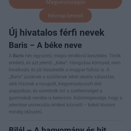
Magyarországon
Névnap kereső
Új hivatalos férfi nevek
Baris – A béke neve
A
Baris
név egyszerű, mégis rendkívül beszédes. Török
eredetű, és azt jelenti: „béke”. Hangzása könnyed, nem
hivalkodó, és jól illeszkedik a magyar fülhöz is. A
„Baris” azoknak a szülőknek lehet ideális választás,
akik hisznek a nyugodt, kiegyensúlyozott élet
alapjaiban, és szeretnék ezt a szellemiséget a
gyermekük nevébe is belevinni. Különlegessége, hogy a
jelentése univerzális értéket közvetít – békét kívánni
mindig időszerű.
Bilál – A hagyomány és hit