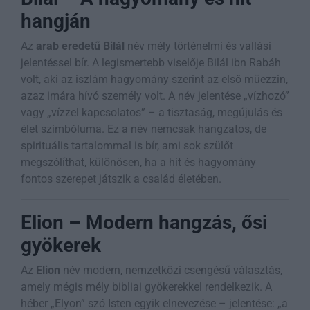
hangján
Az
arab eredetű Bilál
név mély történelmi és vallási
jelentéssel bír. A legismertebb viselője Bilál ibn Rabáh
volt, aki az iszlám hagyomány szerint az első müezzin,
azaz imára hívó személy volt. A név jelentése „vízhozó”
vagy „vízzel kapcsolatos” – a tisztaság, megújulás és
élet szimbóluma. Ez a név nemcsak hangzatos, de
spirituális tartalommal is bír, ami sok szülőt
megszólíthat, különösen, ha a hit és hagyomány
fontos szerepet játszik a család életében.
Elion – Modern hangzás, ősi
gyökerek
Az
Elion
név modern, nemzetközi csengésű választás,
amely mégis mély bibliai gyökerekkel rendelkezik. A
héber „Elyon” szó Isten egyik elnevezése – jelentése: „a