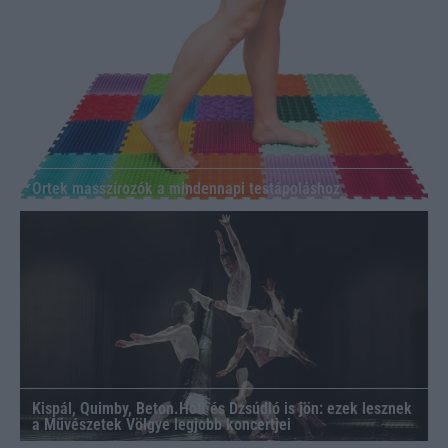
Ortek masszírozók a mindennapi testápoláshoz
Kispál, Quimby, Beton.Hofi és Dzsúdló is jön: ezek lesznek
a Művészetek Völgye legjobb koncertjei