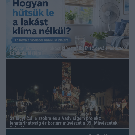
Hogyan hűtsük le a lakást klíma nélkül? 12 bevált módszer
kánikula idejére
Szilágyi Csilla szobra és a Vadvirágom projekt:
fenntarthatóság és kortárs művészet a 35. Művészetek
Völgyében