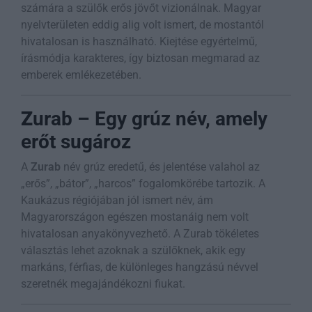
számára a szülők erős jövőt vizionálnak. Magyar
nyelvterületen eddig alig volt ismert, de mostantól
hivatalosan is használható. Kiejtése egyértelmű,
írásmódja karakteres, így biztosan megmarad az
emberek emlékezetében.
Z
urab – Egy grúz név, amely
erőt sugároz
A
Zurab
név grúz eredetű, és jelentése valahol az
„erős”, „bátor”, „harcos” fogalomkörébe tartozik. A
Kaukázus régiójában jól ismert név, ám
Magyarországon egészen mostanáig nem volt
hivatalosan anyakönyvezhető. A Zurab tökéletes
választás lehet azoknak a szülőknek, akik egy
markáns, férfias, de különleges hangzású névvel
szeretnék megajándékozni fiukat.