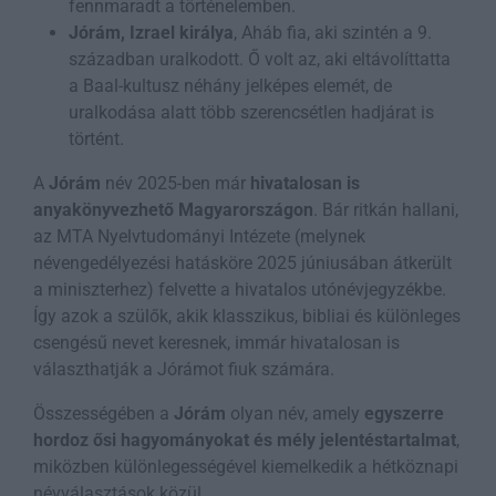
fennmaradt a történelemben.
Jórám, Izrael királya
, Aháb fia, aki szintén a 9.
században uralkodott. Ő volt az, aki eltávolíttatta
a Baal-kultusz néhány jelképes elemét, de
uralkodása alatt több szerencsétlen hadjárat is
történt.
A
Jórám
név 2025-ben már
hivatalosan is
anyakönyvezhető Magyarországon
. Bár ritkán hallani,
az MTA Nyelvtudományi Intézete (melynek
névengedélyezési hatásköre 2025 júniusában átkerült
a miniszterhez) felvette a hivatalos utónévjegyzékbe.
Így azok a szülők, akik klasszikus, bibliai és különleges
csengésű nevet keresnek, immár hivatalosan is
választhatják a Jórámot fiuk számára.
Összességében a
Jórám
olyan név, amely
egyszerre
hordoz ősi hagyományokat és mély jelentéstartalmat
,
miközben különlegességével kiemelkedik a hétköznapi
névválasztások közül.