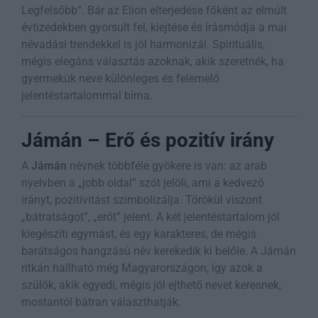
Legfelsőbb”. Bár az Elion elterjedése főként az elmúlt
évtizedekben gyorsult fel, kiejtése és írásmódja a mai
névadási trendekkel is jól harmonizál. Spirituális,
mégis elegáns választás azoknak, akik szeretnék, ha
gyermekük neve különleges és felemelő
jelentéstartalommal bírna.
Jámán – Erő és pozitív irány
A
Jámán
névnek többféle gyökere is van: az arab
nyelvben a „jobb oldal” szót jelöli, ami a kedvező
irányt, pozitivitást szimbolizálja. Törökül viszont
„bátratságot”, „erőt” jelent. A két jelentéstartalom jól
kiegészíti egymást, és egy karakteres, de mégis
barátságos hangzású név kerekedik ki belőle. A Jámán
ritkán hallható még Magyarországon, így azok a
szülők, akik egyedi, mégis jól ejthető nevet keresnek,
mostantól bátran választhatják.