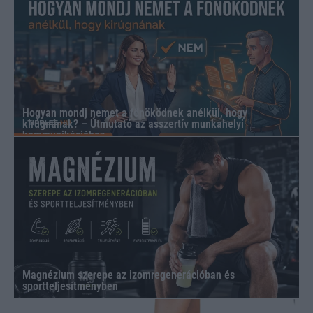
Hogyan mondj nemet a főnöködnek anélkül, hogy
kirúgnának? – Útmutató az asszertív munkahelyi
kommunikációhoz
Magnézium szerepe az izomregenerációban és
sportteljesítményben