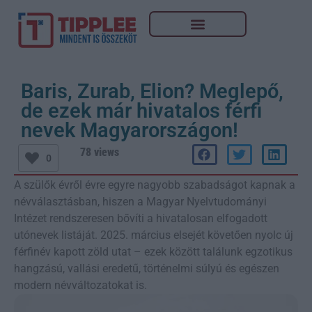
Baris, Zurab, Elion? Meglepő,
de ezek már hivatalos férfi
nevek Magyarországon!
78 views
0
A szülők évről évre egyre nagyobb szabadságot kapnak a
névválasztásban, hiszen a Magyar Nyelvtudományi
Intézet rendszeresen bővíti a hivatalosan elfogadott
utónevek listáját. 2025. március elsejét követően nyolc új
férfinév kapott zöld utat – ezek között találunk egzotikus
hangzású, vallási eredetű, történelmi súlyú és egészen
modern névváltozatokat is.