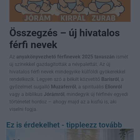
Összegzés – új hivatalos
férfi nevek
Az
anyakönyvezhető férfinevek 2025 tavaszán
ismét
új színekkel gazdagították a névpalettát. Az új
hivatalos férfi nevek mindegyike külföldi gyökerekkel
rendelkezik. Legyen szó a békét közvetítő
Barisról
, a
győzelmet sugalló
Muzaferről
, a spirituális
Elionról
vagy a biblikus
Jórámról
, mindegyik új férfinév egyedi
történetet hordoz – ahogy majd az a kisfiú is, aki
viselni fogja.
Ez is érdekelhet - tippleezz tovább