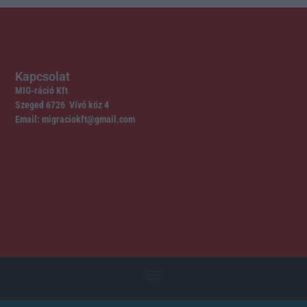
Kapcsolat
MIG-ráció Kft
Szeged 6726 Vívó köz 4
Email: migraciokft@gmail.com