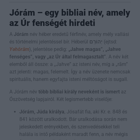
Jórám – egy bibliai név, amely
az Úr fenségét hirdeti
A
Jórám
név héber eredetű férfinév, amely mély vallási
és történelmi jelentéssel bír. Héberül
יְהוֹרָם
(ejtsd:
Yəhôrām
), jelentése pedig:
„Jahve magas”, „Jahve
fenséges”, vagy „az Úr által felmagasztalt”
. A név két
elemből áll össze: a „Jahve” az isteni név, míg a „rām”
azt jelenti: magas, felemelt. Így a név üzenete nemcsak
spirituális, hanem egyfajta isteni méltóságot is sugall.
A Jórám név
több bibliai király neveként is ismert
az
Ószövetség lapjairól. Két legismertebb viselője:
Jórám, Júda királya
, Jósafát fia, aki Kr. e. 848 és
841 között uralkodott. Bár uralkodása során nem
jeleskedett erényekben, és szenvedésekkel teli
halála is intő példaként maradt fenn, a név mégis