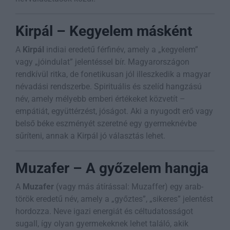
Kirpál – Kegyelem másként
A
Kirpál
indiai eredetű férfinév, amely a „kegyelem”
vagy „jóindulat” jelentéssel bír. Magyarországon
rendkívül ritka, de fonetikusan jól illeszkedik a magyar
névadási rendszerbe. Spirituális és szelíd hangzású
név, amely mélyebb emberi értékeket közvetít –
empátiát, együttérzést, jóságot. Aki a nyugodt erő vagy
belső béke eszményét szeretné egy gyermeknévbe
sűríteni, annak a Kirpál jó választás lehet.
Muzafer – A győzelem hangja
A
Muzafer
(vagy más átírással: Muzaffer) egy arab-
török eredetű név, amely a „győztes”, „sikeres” jelentést
hordozza. Neve igazi energiát és céltudatosságot
sugall, így olyan gyermekeknek lehet találó, akik