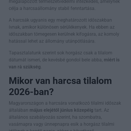
megalapozott természetvédelmi intézkedés, amelynek
célja a harcsaállomány stabil fenntartása.
A harcsák ugyanis egy meghatározott időszakban
ívnak, amikor különösen sérülékenyek. Ha ebben az
időszakban tömegesen kerülnek kifogásra, az komoly
hatással lehet az állomány utánpótlására.
Tapasztalatunk szerint sok horgász csak a tilalom
dátumát ismeri, de kevésbé gondol bele abba,
miért is
van rá szükség
.
Mikor van harcsa tilalom
2026-ban?
Magyarországon a harcsára vonatkozó tilalmi időszak
általában
május elejétől június közepéig
tart. Az
általános szabályozás szerint, ha szombatra,
vasárnapra vagy ünnepnapra esik a horgász tilalmi