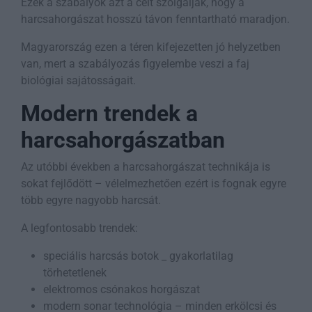
Ezek a szabályok azt a célt szolgálják, hogy a
harcsahorgászat hosszú távon fenntartható maradjon.
Magyarország ezen a téren kifejezetten jó helyzetben
van, mert a szabályozás figyelembe veszi a faj
biológiai sajátosságait.
Modern trendek a
harcsahorgászatban
Az utóbbi években a harcsahorgászat technikája is
sokat fejlődött – vélelmezhetően ezért is fognak egyre
több egyre nagyobb harcsát.
A legfontosabb trendek:
speciális harcsás botok _ gyakorlatilag
törhetetlenek
elektromos csónakos horgászat
modern sonar technológia – minden erkölcsi és