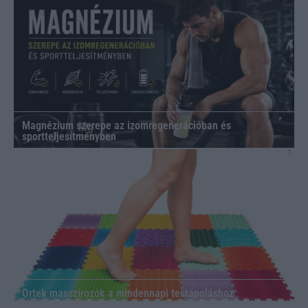
Magnézium szerepe az izomregenerációban és
sportteljesítményben
Ortek masszírozók a mindennapi testápoláshoz