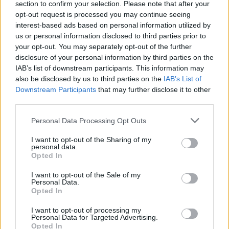
section to confirm your selection. Please note that after your
Magyarországon a harcsa tilalmi időszaka
opt-out request is processed you may continue seeing
általában május elejétől június közepéig tart. A
interest-based ads based on personal information utilized by
pontos dátumokat mindig a horgászrend határozza
us or personal information disclosed to third parties prior to
meg.
your opt-out. You may separately opt-out of the further
disclosure of your personal information by third parties on the
Miért kell védeni az ívó harcsát?
IAB’s list of downstream participants. This information may
Miért fontos a méretkorlátozás?
also be disclosed by us to third parties on the
IAB’s List of
Downstream Participants
that may further disclose it to other
Ez is érdekelhet - tippleezz tovább
third parties.
Personal Data Processing Opt Outs
I want to opt-out of the Sharing of my
personal data.
Opted In
I want to opt-out of the Sale of my
Personal Data.
Opted In
Hogyan hűtsük le a lakást klíma nélkül? 12 bevált módszer
I want to opt-out of processing my
kánikula idejére
Personal Data for Targeted Advertising.
Opted In