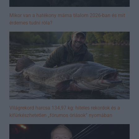
Mikor van a hatékony márna tilalom 2026-ban és mit
érdemes tudni róla?
Világrekord harcsa 134,97 kg: hiteles rekordok és a
kifürkészhetetlen „fórumos óriások” nyomában