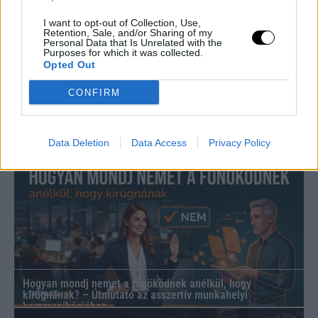
I want to opt-out of Collection, Use,
Retention, Sale, and/or Sharing of my
Personal Data that Is Unrelated with the
Purposes for which it was collected.
Opted Out
CONFIRM
Szilágyi Csilla szobra és a Vadvirágom projekt:
fenntarthatóság és kortárs művészet a 35. Művészetek
Data Deletion
Data Access
Privacy Policy
Völgyében
Hogyan mondj nemet a főnöködnek anélkül, hogy
kirúgnának? – Útmutató az asszertív munkahelyi
kommunikációhoz