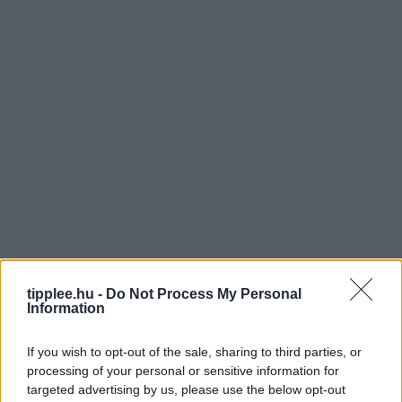
június 15. között
van.
A méretkorlátozás biztosítja, hogy a halak
legalább egyszer szaporodjanak.
A kapitális harcsák kulcsszerepet
játszanak az ökoszisztémában.
A modern horgászat egyre inkább a
catch
& release
szemléletet követi.
A szabályozás a harcsaállomány hosszú
távú fennmaradását segíti.
tipplee.hu -
Do Not Process My Personal
Information
Gyakran Ismételt Kérdések
(FAQ)
If you wish to opt-out of the sale, sharing to third parties, or
processing of your personal or sensitive information for
Mikor van harcsa tilalom 2026-ban?
targeted advertising by us, please use the below opt-out