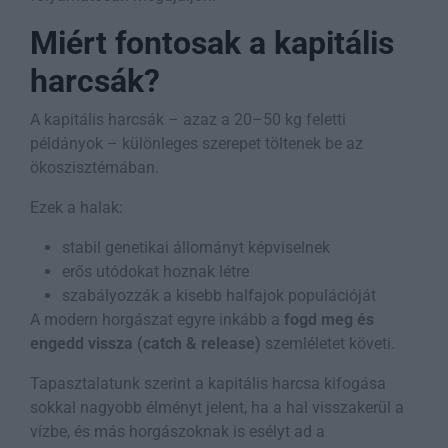
Miért fontosak a kapitális
harcsák?
A kapitális harcsák – azaz a 20–50 kg feletti
példányok – különleges szerepet töltenek be az
ökoszisztémában.
Ezek a halak:
stabil genetikai állományt képviselnek
erős utódokat hoznak létre
szabályozzák a kisebb halfajok populációját
A modern horgászat egyre inkább a
fogd meg és
engedd vissza (catch & release)
szemléletet követi.
Tapasztalatunk szerint a kapitális harcsa kifogása
sokkal nagyobb élményt jelent, ha a hal visszakerül a
vízbe, és más horgászoknak is esélyt ad a