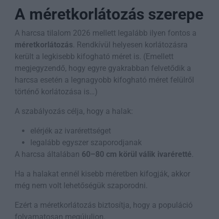
A méretkorlátozás szerepe
A harcsa tilalom 2026 mellett legalább ilyen fontos a
méretkorlátozás
. Rendkívül helyesen korlátozásra
került a legkisebb kifogható méret is. (Emellett
megjegyzendő, hogy egyre gyakrabban felvetődik a
harcsa esetén a legnagyobb kifogható méret felülről
történő korlátozása is…)
A szabályozás célja, hogy a halak:
elérjék az ivarérettséget
legalább egyszer szaporodjanak
A harcsa általában
60–80 cm körül válik ivaréretté
.
Ha a halakat ennél kisebb méretben kifogják, akkor
még nem volt lehetőségük szaporodni.
Ezért a méretkorlátozás biztosítja, hogy a populáció
folyamatosan megújuljon.