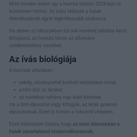
Mint minden évben így a harcsa tilalom 2026-ban is
különösen fontos. Az ívási időszak a halak
életciklusának egyik legkritikusabb szakasza.
Ha ebben az időszakban túl sok ivarérett példány kerül
kifogásra, az hosszú távon az állomány
csökkenéséhez vezethet.
Az ívás biológiája
A harcsák általában:
sekély, növényzettel borított területeken ívnak
a hím őrzi az ikrákat
az ivadékok néhány nap alatt kikelnek
Ha a hím elpusztul vagy kifogják, az ikrák gyakran
elpusztulnak. Ezért is fontos a fokozott védelem.
Ezért különösen fontos, hogy
az ívási időszakban a
halak zavartalanul szaporodhassanak
.