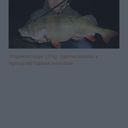
Világrekord sügér 2,9 kg: izgalmas kutatás a
legnagyobb fogások nyomában
A legfontosabb tudnivalók
(Key Takeaways)
A
harcsa tilalom 2026
az ívó harcsák
védelmét szolgálja.
A tilalmi időszak általában
május 2. és