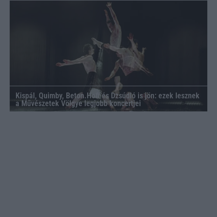
Kispál, Quimby, Beton.Hofi és Dzsúdló is jön: ezek lesznek
a Művészetek Völgye legjobb koncertjei