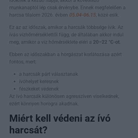
időknek a kezdő napja, akkor a következő
munkanaptól lép csak érvénybe. Ennek megfelelően a
harcsa tilalom 2026. évben
05.04-06.15
, közé esik.
Ez az az időszak, amikor a harcsák többsége ívik. Az
ívás vízhőmérséklettől függ, de általában akkor indul
meg, amikor a víz hőmérséklete eléri a
20–22 °C-ot
.
Ebben az időszakban a horgászat korlátozása azért
fontos, mert:
a harcsák párt választanak
ívóhelyet keresnek
fészkeket védenek
Az ívó harcsák különösen agresszíven viselkednek,
ezért könnyen horogra akadnak.
Miért kell védeni az ívó
harcsát?