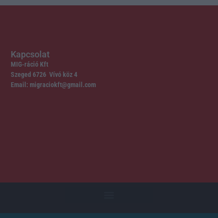
Kapcsolat
MIG-ráció Kft
Szeged 6726 Vívó köz 4
Email: migraciokft@gmail.com