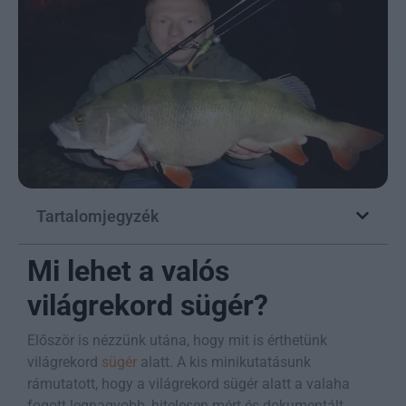
Tartalomjegyzék
Mi lehet a valós
világrekord sügér?
Először is nézzünk utána, hogy mit is érthetünk
világrekord
sügér
alatt. A kis minikutatásunk
rámutatott, hogy a világrekord sügér alatt a valaha
fogott legnagyobb, hitelesen mért és dokumentált