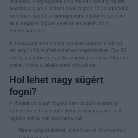
testhossz. A legnagyobb dokumentált példány
58 cm
hosszú
volt, amit Hollandiában fogtak. Ez az adat több
forrásban, köztük a
rodmaps.com
oldalon is szerepel,
és a horgászvilágban gyakran emlegetik, mint
referenciapontot.
A hosszúság nem minden esetben arányos a súllyal,
ám segít a faj testfelépítésének megértésében. Egy 58
cm-es sügér tömege vélelmezhetően könnyen 3 kg fölé
mehet, főként a telelés utáni időszakban.
Hol lehet nagy sügért
fogni?
A világrekord sügér fogása nem csupán szerencse
kérdése, hanem a megfelelő hely kiválasztásáé is. A
legjobb helyszínek közé tartoznak:
Finnország tóvidékei
, különösen az Ahvenanmaa
szigetcsoport