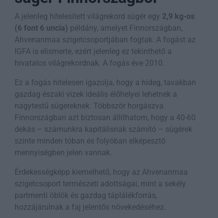
A jelenleg hitelesített világrekord sügér egy
2,9 kg-os
(6 font 6 uncia)
példány, amelyet Finnországban,
Ahvenanmaa szigetcsoportjában fogtak. A fogást az
IGFA is elismerte, ezért jelenleg ez tekinthető a
hivatalos világrekordnak. A fogás éve 2010.
Ez a fogás hitelesen igazolja, hogy a hideg, tavakban
gazdag északi vizek ideális élőhelyei lehetnek a
nagytestű sügereknek. Többször horgászva
Finnországban azt biztosan állíthatom, hogy a 40-60
dekás – számunkra kapitálisnak számító – sügérek
szinte minden tóban és folyóban elképesztő
mennyiségben jelen vannak.
Érdekességképp kiemelhető, hogy az Ahvenanmaa
szigetcsoport természeti adottságai, mint a sekély
partmenti öblök és gazdag táplálékforrás,
hozzájárulnak a faj jelentős növekedéséhez.