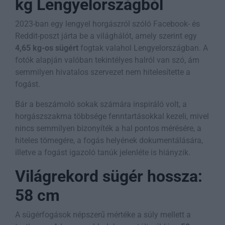
kg Lengyelországból
2023-ban egy lengyel horgászról szóló Facebook- és
Reddit-poszt járta be a világhálót, amely szerint egy
4,65 kg-os sügért
fogtak valahol Lengyelországban. A
fotók alapján valóban tekintélyes halról van szó, ám
semmilyen hivatalos szervezet nem hitelesítette a
fogást.
Bár a beszámoló sokak számára inspiráló volt, a
horgászszakma többsége fenntartásokkal kezeli, mivel
nincs semmilyen bizonyíték a hal pontos mérésére, a
hiteles tömegére, a fogás helyének dokumentálására,
illetve a fogást igazoló tanúk jelenléte is hiányzik.
Világrekord sügér hossza:
58 cm
A sügérfogások népszerű mértéke a súly mellett a