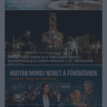
Hogyan hűtsük le a lakást klíma nélkül? 12 bevált módszer
kánikula idejére
Szilágyi Csilla szobra és a Vadvirágom projekt:
fenntarthatóság és kortárs művészet a 35. Művészetek
Völgyében