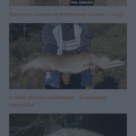
Bámulatos világrekord dévérkeszeg: valóban 11,6 kg?
A csuka állomány csökkenése – 3 nyomasztó
magyarázat