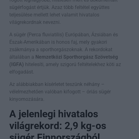
sügérfogást értjük. Azaz több feltétel együttes
teljesülése mellett lehet valamit hivatalos
világrekordnak nevezni.
A sügér (Perca fluviatilis) Európában, Ázsiában és
Észak-Amerikában is honos faj, mely gyakori
zsákmánya a sporthorgászoknak. A rekordokat
általában a
Nemzetközi Sporthorgász Szövetség
(IGFA)
hitelesíti, amely szigorú feltételekhez köti az
elfogadást.
Az alábbiakban kísérletet teszünk néhány –
vélelmezhetően valóban kifogott – óriás sügér
kinyomozására.
A jelenlegi hivatalos
világrekord: 2,9 kg-os
sügér Finnországból