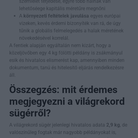
szemlélet terjedése, egyre több halnak van
lehetőséege kapitális méretűre megnőni
A
környezeti feltételek javulása
egyes európai
vizeken, kevés érdemi bizonyíték van rá, de úgy
tűnik a globális felmelegedés a halak méretének
növekedésével korrelál.
A fentiek alapján egyáltalán nem kizárt, hogy a
közeljövőben egy 4 kg fölötti példány is zsákmányul
esik és hivatalos elismerést kap, amennyiben minden
dokumentum, tanú és hitelesítő eljárás rendelkezésre
áll.
Összegzés: mit érdemes
megjegyezni a világrekord
sügérről?
A világrekord sügér jelenlegi hivatalos adata
2,9 kg
, de
valószínűleg fogtak már nagyobb példányokat is,