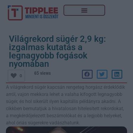
Világrekord sügér 2,9 kg:
izgalmas kutatás a
legnagyobb fogások
nyomában
65 views
0
A világrekord sügér kapcsán rengeteg horgász érdeklődik
arról, vajon mekkora lehet a valaha kifogott legnagyobb
sügér, és hol sikerült ilyen kapitális példányra akadni. A
cikkben bemutatjuk a hivatalosan hitelesített rekordokat,
a megkérdőjelezett beszámolókat és a legjobb helyeket,
ahol óriás sügerekre vadászhatunk.