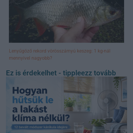
Lenyűgöző rekord vörösszárnyú keszeg: 1 kg-nál
mennyivel nagyobb?
Ez is érdekelhet - tippleezz tovább