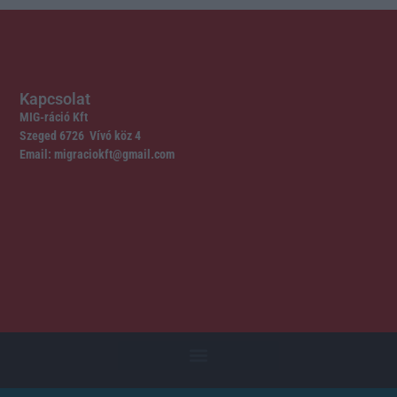
Kapcsolat
MIG-ráció Kft
Szeged 6726 Vívó köz 4
Email: migraciokft@gmail.com