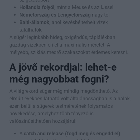
Hollandia folyói
, mint a Meuse és az IJssel
Németország és Lengyelország
nagy tói
Balti-államok
, ahol kevésbé terhelt vizek
találhatók
A sügér leginkább hideg, oxigéndús, táplálékban
gazdag vizekben éri el a maximális méretét. A
mélyebb, sziklás medrő szakaszokat érdemes keresni.
A jövő rekordjai: lehet-e
még nagyobbat fogni?
A világrekord sügér még mindig megdönthető. Az
elmúlt években látható volt általánosságban is a halak,
ezen belül a sügerek testméretének folyamatos
növekedése, amelyhez több tényező is
valószínűsíthetően hozzájárul:
A
catch and release (fogd meg és engedd el)