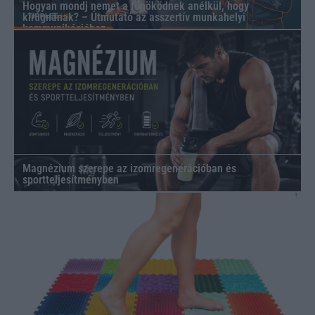
Hogyan mondj nemet a főnöködnek anélkül, hogy
kirúgnának? – Útmutató az asszertív munkahelyi
kommunikációhoz
Magnézium szerepe az izomregenerációban és
sportteljesítményben