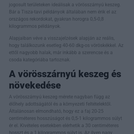
jogosult területeken ideálisak a vörösszárnyú keszeg.
Bár a Tisza-tavi példányok általában nem érik el az
országos rekordokat, gyakran horogra 0,5-0,8
kilogrammos példányok.
Alapjaiban véve a visszajelzések alapján az reális,
hogy találkozunk esetleg 40-60 dkg-os vöröskékkel. Az
ettől nagyobb halak, már inkább a szerencse és a
csoda kategóriába tartoznak.
A vörösszárnyú keszeg és
növekedése
A vörösszárnyú keszeg mérete nagyban függ az
élőhely adottságától és a környezeti feltételektől.
Általánosan elmondható, hogy ez a faj 20-25
centiméteres hosszúságot és 0,5-1 kilogrammos súlyt
ér el. Kivételes esetekben elérhetik a 30 centiméteres
hosszt és a 1 kilogrammos súlyt is. Az ilyen nagy