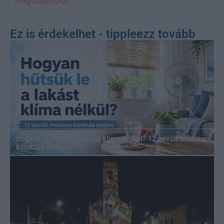
még tudni róla?
Ez is érdekelhet - tippleezz tovább
Hogyan hűtsük le a lakást klíma nélkül? 12 bevált módszer
kánikula idejére