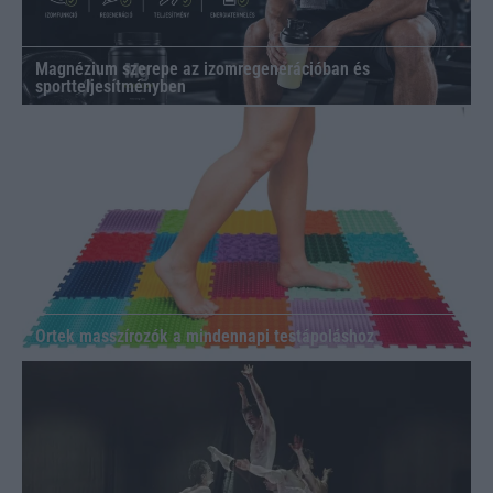
Magnézium szerepe az izomregenerációban és
sportteljesítményben
Ortek masszírozók a mindennapi testápoláshoz