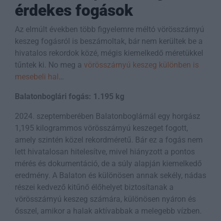
érdekes fogások
Az elmúlt években több figyelemre méltó vörösszárnyú
keszeg fogásról is beszámoltak, bár nem kerültek be a
hivatalos rekordok közé, mégis kiemelkedő méretükkel
tűntek ki. No meg a
vörösszárnyú keszeg különben is
mesebeli hal
…
Balatonboglári fogás: 1.195 kg
2024. szeptemberében Balatonboglárnál egy horgász
1,195 kilogrammos vörösszárnyú keszeget fogott,
amely szintén közel rekordméretű. Bár ez a fogás nem
lett hivatalosan hitelesítve, mivel hiányzott a pontos
mérés és dokumentáció, de a súly alapján kiemelkedő
eredmény. A Balaton és különösen annak sekély, nádas
részei kedvező kitűnő élőhelyet biztosítanak a
vörösszárnyú keszeg számára, különösen nyáron és
ősszel, amikor a halak aktívabbak a melegebb vízben.