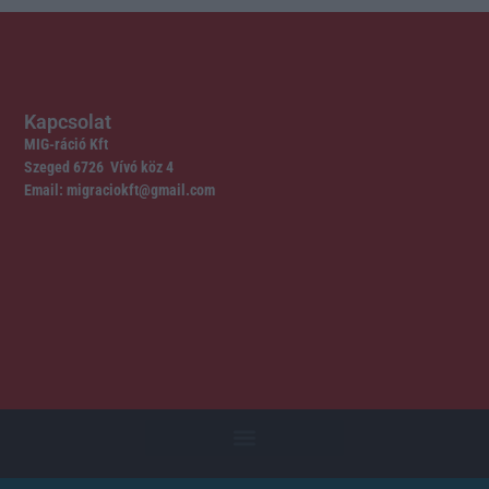
Kapcsolat
MIG-ráció Kft
Szeged 6726 Vívó köz 4
Email: migraciokft@gmail.com