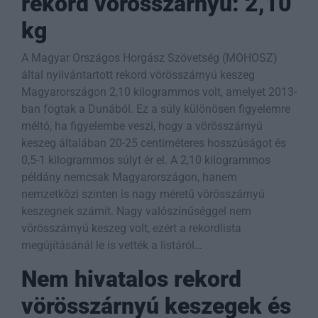
rekord vörösszárnyú: 2,10
kg
A Magyar Országos Horgász Szövetség (MOHOSZ)
által nyilvántartott rekord vörösszárnyú keszeg
Magyarországon 2,10 kilogrammos volt, amelyet 2013-
ban fogtak a Dunából. Ez a súly különösen figyelemre
méltó, ha figyelembe veszi, hogy a vörösszárnyú
keszeg általában 20-25 centiméteres hosszúságot és
0,5-1 kilogrammos súlyt ér el. A 2,10 kilogrammos
példány nemcsak Magyarországon, hanem
nemzetközi szinten is nagy méretű vörösszárnyú
keszegnek számít. Nagy valószínűséggel nem
vörösszárnyú keszeg volt, ezért a rekordlista
megújításánál le is vették a listáról…
Nem hivatalos rekord
vörösszárnyú keszegek és