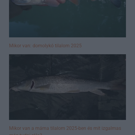
Mikor van: domolykó tilalom 2025
Mikor van a márna tilalom 2025-ben és mit izgalmas