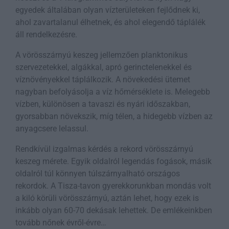
egyedek általában olyan vízterületeken fejlődnek ki,
ahol zavartalanul élhetnek, és ahol elegendő táplálék
áll rendelkezésre.
A vörösszárnyú keszeg jellemzően planktonikus
szervezetekkel, algákkal, apró gerinctelenekkel és
víznövényekkel táplálkozik. A növekedési ütemet
nagyban befolyásolja a víz hőmérséklete is. Melegebb
vízben, különösen a tavaszi és nyári időszakban,
gyorsabban növekszik, míg télen, a hidegebb vízben az
anyagcsere lelassul.
Rendkívül izgalmas kérdés a rekord vörösszárnyú
keszeg mérete. Egyik oldalról legendás fogások, másik
oldalról túl könnyen túlszárnyalható országos
rekordok. A Tisza-tavon gyerekkorunkban mondás volt
a kiló körüli vörösszárnyú, aztán lehet, hogy ezek is
inkább olyan 60-70 dekásak lehettek. De emlékeinkben
tovább nőnek évről-évre…