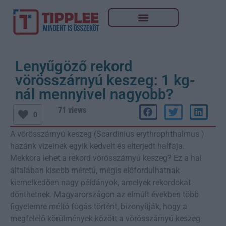
Lenyűgöző rekord
vörösszárnyú keszeg: 1 kg-
nál mennyivel nagyobb?
71 views
0
A vörösszárnyú keszeg (Scardinius erythrophthalmus )
hazánk vizeinek egyik kedvelt és elterjedt halfaja.
Mekkora lehet a rekord vörösszárnyú keszeg? Ez a hal
általában kisebb méretű, mégis előfordulhatnak
kiemelkedően nagy példányok, amelyek rekordokat
dönthetnek. Magyarországon az elmúlt években több
figyelemre méltó fogás történt, bizonyítják, hogy a
megfelelő körülmények között a vörösszárnyú keszeg