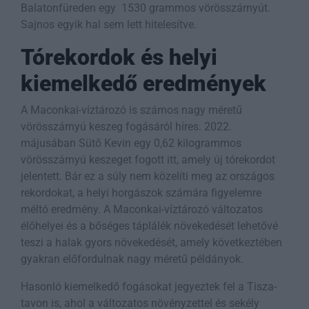
Balatonfüreden egy 1530 grammos vörösszárnyút.
Sajnos egyik hal sem lett hitelesítve.
Tórekordok és helyi
kiemelkedő eredmények
A Maconkai-víztározó is számos nagy méretű
vörösszárnyú keszeg fogásáról híres. 2022.
májusában Sütő Kevin egy 0,62 kilogrammos
vörösszárnyú keszeget fogott itt, amely új tórekordot
jelentett. Bár ez a súly nem közelíti meg az országos
rekordokat, a helyi horgászok számára figyelemre
méltó eredmény. A Maconkai-víztározó változatos
élőhelyei és a bőséges táplálék növekedését lehetővé
teszi a halak gyors növekedését, amely következtében
gyakran előfordulnak nagy méretű példányok.
Hasonló kiemelkedő fogásokat jegyeztek fel a Tisza-
tavon is, ahol a változatos növényzettel és sekély