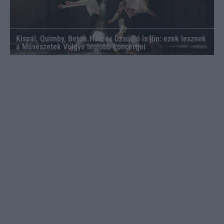
Kispál, Quimby, Beton.Hofi és Dzsúdló is jön: ezek lesznek
a Művészetek Völgye legjobb koncertjei