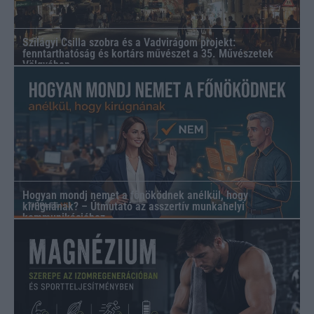
Szilágyi Csilla szobra és a Vadvirágom projekt:
fenntarthatóság és kortárs művészet a 35. Művészetek
Völgyében
Hogyan mondj nemet a főnöködnek anélkül, hogy
kirúgnának? – Útmutató az asszertív munkahelyi
kommunikációhoz