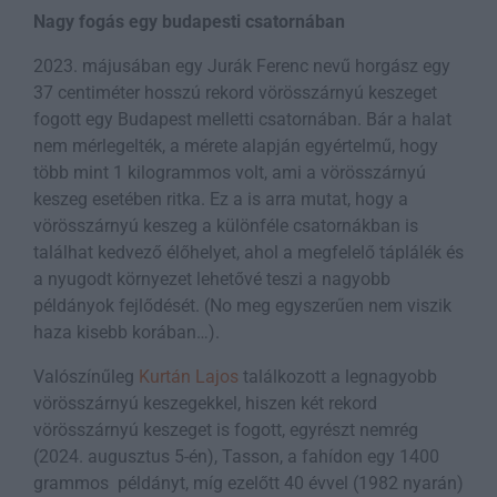
Nagy fogás egy budapesti csatornában
2023. májusában egy Jurák Ferenc nevű horgász egy
37 centiméter hosszú rekord vörösszárnyú keszeget
fogott egy Budapest melletti csatornában. Bár a halat
nem mérlegelték, a mérete alapján egyértelmű, hogy
több mint 1 kilogrammos volt, ami a vörösszárnyú
keszeg esetében ritka. Ez a is arra mutat, hogy a
vörösszárnyú keszeg a különféle csatornákban is
találhat kedvező élőhelyet, ahol a megfelelő táplálék és
a nyugodt környezet lehetővé teszi a nagyobb
példányok fejlődését. (No meg egyszerűen nem viszik
haza kisebb korában…).
Valószínűleg
Kurtán Lajos
találkozott a legnagyobb
vörösszárnyú keszegekkel, hiszen két rekord
vörösszárnyú keszeget is fogott, egyrészt nemrég
(2024. augusztus 5-én), Tasson, a fahídon egy 1400
grammos példányt, míg ezelőtt 40 évvel (1982 nyarán)