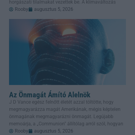
horgászati tilalmakat vezettek be. A klímaváltozás
Rooby
augusztus 5, 2026
Az Önmagát Ámító Alelnök
J D Vance egész felnőtt életét azzal töltötte, hogy
megmagyarázza magát Amerikának, mégis képtelen
önmagának megmagyarázni önmagát. Legújabb
memoárja, a „Communion" állítólag arról szól, hogyan
Rooby
augusztus 5, 2026