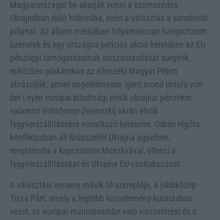
Magyarországot be akarják vonni a szomszédos
Ukrajnában dúló háborúba, ezért a választás a sorsdöntő
pillanat. Az állami médiában folyamatosan hangoztatott
üzenetek és egy országos petíciós akció keretében az EU
pénzügyi támogatásainak visszautasítását sürgetik,
miközben plakátokon az ellenzéki Magyar Pétert
ábrázolják, amint engedelmesen igent mond Ursula von
der Leyen európai bizottsági elnök ukrajnai pénzekre,
valamint Volodymyr Zelenszkij ukrán elnök
fegyverszállításokra vonatkozó kéréseire. Orbán régóta
konfliktusban áll Brüsszellel Ukrajna ügyeiben,
megtartotta a kapcsolatot Moszkvával, ellenzi a
fegyverszállításokat és Ukrajna EU-csatlakozását.
A választási verseny másik fő szereplője, a jobbközép
Tisza Párt, amely a legtöbb közvélemény-kutatásban
vezet, az európai mainstreambe való visszatérést és a