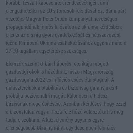
korábbi feszült kapcsolatok rendezését ígéri, ami
elengedhetetlen az EU-s források feloldásához. Bár a párt
vezetője, Magyar Péter Orbán kampányát nevetséges
propagandának minősíti, óvatos az ukrajnai kérdésben:
ellenzi az ország gyors csatlakozását és népszavazást
ígér a témában. Ukrajna csatlakozásához ugyanis mind a
27 EU-tagállam egyetértése szükséges.
Elemzők szerint Orbán háborús retorikája mögött
gazdasági okok is húzódnak, hiszen Magyarország
gazdasága a 2022-es inflációs csúcs óta stagnál. A
miniszterelnök a stabilitás és biztonság garansjaként
próbálja pozicionálni magát, különösen a Fidesz
bázisának megerősítésére. Azonban kérdéses, hogy ezzel
a bizonytalan vagy a Tisza felé húzó választókat is meg
tudja-e szólítani. A közvélemény ugyanis egyre
ellenségesebb Ukrajna iránt: egy decemberi felmérés