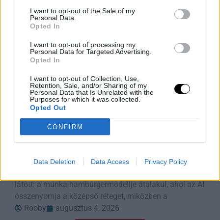
I want to opt-out of the Sale of my
Personal Data.
Opted In
I want to opt-out of processing my
Personal Data for Targeted Advertising.
Opted In
I want to opt-out of Collection, Use,
Retention, Sale, and/or Sharing of my
Personal Data that Is Unrelated with the
Purposes for which it was collected.
Opted Out
CONFIRM
A munka új szendvicse: a döntés és a
szállítás uralma
George Leimer azonnal felismerte, amit a Yahoo
Data Deletion
Data Access
Privacy Policy
Finance-termékfőnökkel folytatott beszélgetés során
látott: a munka hamburgermodellje átalakul, ahol az AI
összenyomja a középső réteget, miközben a
Rooby
augusztus 4, 2026