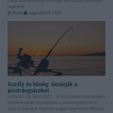
Paksi Atomerőművet. A szovjet korszakból származó
reaktorok
Rooby
augusztus 5, 2026
Aszály és hőség: bezárják a
pisztrángvizeket
LIVINGSTON, Mont. (AP) – A hőség miatt rekordmagas
vízhőmérséklet veszélyezteti a pisztrángállományt,
ezért az Egyesült Államok nyugati államaiban délutáni