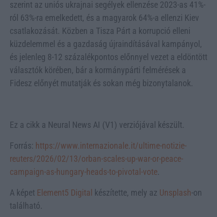
szerint az uniós ukrajnai segélyek ellenzése 2023-as 41%-
ról 63%-ra emelkedett, és a magyarok 64%-a ellenzi Kiev
csatlakozását. Közben a Tisza Párt a korrupció elleni
küzdelemmel és a gazdaság újraindításával kampányol,
és jelenleg 8-12 százalékpontos előnnyel vezet a eldöntött
választók körében, bár a kormánypárti felmérések a
Fidesz előnyét mutatják és sokan még bizonytalanok.
Ez a cikk a Neural News AI (V1) verziójával készült.
Forrás:
https://www.internazionale.it/ultime-notizie-
reuters/2026/02/13/orban-scales-up-war-or-peace-
campaign-as-hungary-heads-to-pivotal-vote
.
A képet
Element5 Digital
készítette, mely az
Unsplash
-on
található.