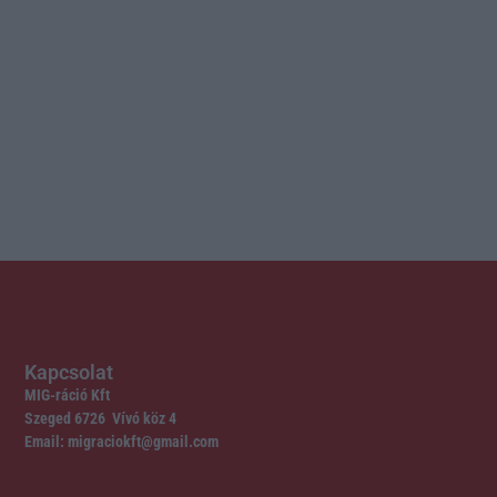
Kapcsolat
MIG-ráció Kft
Szeged 6726 Vívó köz 4
Email: migraciokft@gmail.com