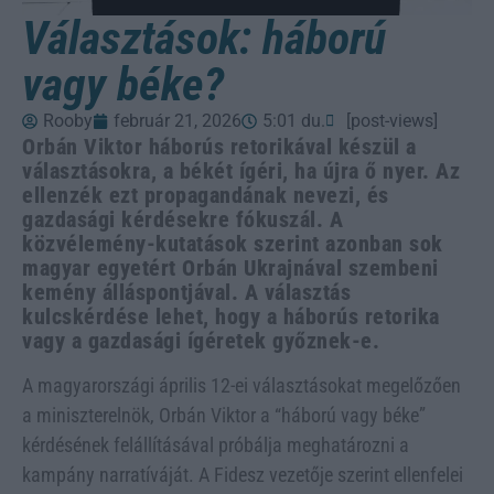
Választások: háború
vagy béke?
Rooby
február 21, 2026
5:01 du.
[post-views]
Orbán Viktor háborús retorikával készül a
választásokra, a békét ígéri, ha újra ő nyer. Az
ellenzék ezt propagandának nevezi, és
gazdasági kérdésekre fókuszál. A
közvélemény-kutatások szerint azonban sok
magyar egyetért Orbán Ukrajnával szembeni
kemény álláspontjával. A választás
kulcskérdése lehet, hogy a háborús retorika
vagy a gazdasági ígéretek győznek-e.
A magyarországi április 12-ei választásokat megelőzően
a miniszterelnök, Orbán Viktor a “háború vagy béke”
kérdésének felállításával próbálja meghatározni a
kampány narratíváját. A Fidesz vezetője szerint ellenfelei