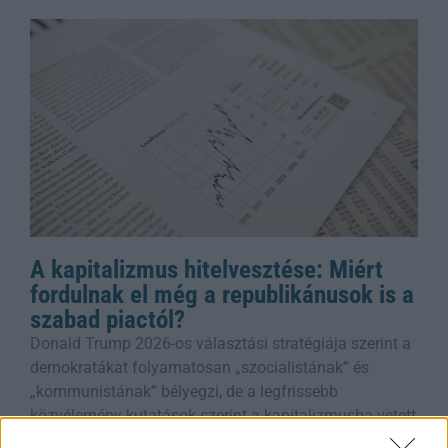
A kapitalizmus hitelvesztése: Miért
fordulnak el még a republikánusok is a
szabad piactól?
Donald Trump 2026-os választási stratégiája szerint a
demokratákat folyamatosan „szocialistának” és
„kommunistának” bélyegzi, de a legfrissebb
közvélemény-kutatások szerint a kapitalizmusba vetett
hit csökkenése nagyobb problémát