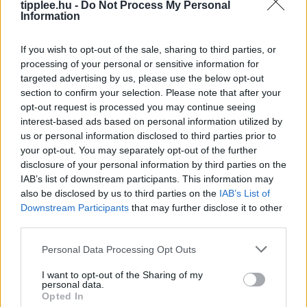
tipplee.hu -
Do Not Process My Personal
Rooby
augusztus 5, 2026
Information
If you wish to opt-out of the sale, sharing to third parties, or
processing of your personal or sensitive information for
targeted advertising by us, please use the below opt-out
section to confirm your selection. Please note that after your
opt-out request is processed you may continue seeing
interest-based ads based on personal information utilized by
us or personal information disclosed to third parties prior to
your opt-out. You may separately opt-out of the further
disclosure of your personal information by third parties on the
IAB’s list of downstream participants. This information may
also be disclosed by us to third parties on the
IAB’s List of
Anker Prime Vezeték nélküli
Downstream Participants
that may further disclose it to other
Töltőállomás Árcsökkentésben
third parties.
Ha rendet szeretnél tenni az éjjeliszekrényeden, és
Personal Data Processing Opt Outs
egyszerre akár három kütyüt is gyorsan tölteni, az
Anker Prime vezeték nélküli töltőállomása erre a
I want to opt-out of the Sharing of my
personal data.
legjobb megoldás. A
Opted In
Rooby
augusztus 4, 2026