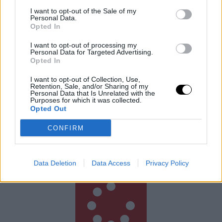
I want to opt-out of the Sale of my
Personal Data.
Opted In
I want to opt-out of processing my
Personal Data for Targeted Advertising.
Opted In
I want to opt-out of Collection, Use,
Retention, Sale, and/or Sharing of my
Personal Data that Is Unrelated with the
Új Milliómosok Térképe: Hol Könnyű
Purposes for which it was collected.
Pénzt Szerezni 2025-ben?
Opted Out
Ki szeretne új milliomos lenni? Az Egyesült Államok
CONFIRM
vezeti a listát, ahol 2025-ben több mint 441 ezer új
milliomos született, ami messze megelőzi a második
Rooby
augusztus 9, 2026
Data Deletion
Data Access
Privacy Policy
Még több cikk