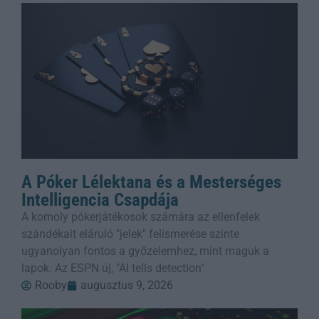
A Póker Lélektana és a Mesterséges
Intelligencia Csapdája
A komoly pókerjátékosok számára az ellenfelek
szándékait eláruló "jelek" felismerése szinte
ugyanolyan fontos a győzelemhez, mint maguk a
lapok. Az ESPN új, "AI tells detection"
Rooby
augusztus 9, 2026