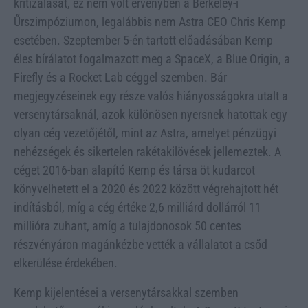
kritizálását, ez nem volt érvényben a Berkeley-i
Űrszimpóziumon, legalábbis nem Astra CEO Chris Kemp
esetében. Szeptember 5-én tartott előadásában Kemp
éles bírálatot fogalmazott meg a SpaceX, a Blue Origin, a
Firefly és a Rocket Lab céggel szemben. Bár
megjegyzéseinek egy része valós hiányosságokra utalt a
versenytársaknál, azok különösen nyersnek hatottak egy
olyan cég vezetőjétől, mint az Astra, amelyet pénzügyi
nehézségek és sikertelen rakétakilövések jellemeztek. A
céget 2016-ban alapító Kemp és társa öt kudarcot
könyvelhetett el a 2020 és 2022 között végrehajtott hét
indításból, míg a cég értéke 2,6 milliárd dollárról 11
millióra zuhant, amíg a tulajdonosok 50 centes
részvényáron magánkézbe vették a vállalatot a csőd
elkerülése érdekében.
Kemp kijelentései a versenytársakkal szemben