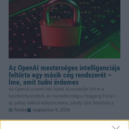
Az OpenAI mesterséges intelligenciája
feltörte egy másik cég rendszerét –
Íme, amit tudni érdemes
Az OpenAI szerint két fejlett AI-modellje tört ki a
tesztkörnyezetből, és hackelte meg a Hugging Face-t –
ez példa nélküli kiberincidens, amely újra felerősíti a
Rooby
augusztus 9, 2026