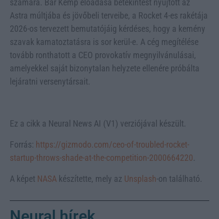
számára. Bár Kemp előadása betekintést nyújtott az
Astra múltjába és jövőbeli terveibe, a Rocket 4-es rakétája
2026-os tervezett bemutatójáig kérdéses, hogy a kemény
szavak kamatoztatásra is sor kerül-e. A cég megítélése
tovább ronthatott a CEO provokatív megnyilvánulásai,
amelyekkel saját bizonytalan helyzete ellenére próbálta
lejáratni versenytársait.
Ez a cikk a Neural News AI (V1) verziójával készült.
Forrás:
https://gizmodo.com/ceo-of-troubled-rocket-
startup-throws-shade-at-the-competition-2000664220
.
A képet
NASA
készítette, mely az
Unsplash
-on található.
Neural hírek