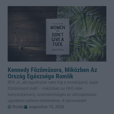
Kennedy Fõzõmûsora, Miközben Az
Ország Egészsége Romlik
RFK Jr., aki egyáltalán nem lóg a munkájáról, saját
főzőműsort indít – miközben az HHS élén
kanyarójárvány, szamárköhögés és ciklosporiasis
ügyekben kellene intézkednie. A tárcavezető
Rooby
augusztus 10, 2026