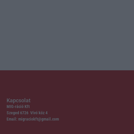
Kapcsolat
MIG-ráció Kft
Szeged 6726 Vívó köz 4
Email: migraciokft@gmail.com