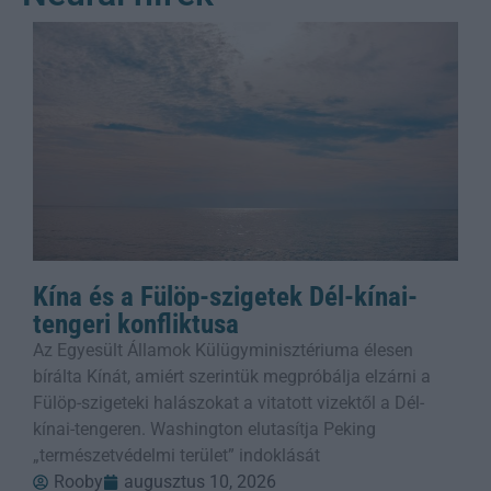
Kína és a Fülöp-szigetek Dél-kínai-
tengeri konfliktusa
Az Egyesült Államok Külügyminisztériuma élesen
bírálta Kínát, amiért szerintük megpróbálja elzárni a
Fülöp-szigeteki halászokat a vitatott vizektől a Dél-
kínai-tengeren. Washington elutasítja Peking
„természetvédelmi terület” indoklását
Rooby
augusztus 10, 2026