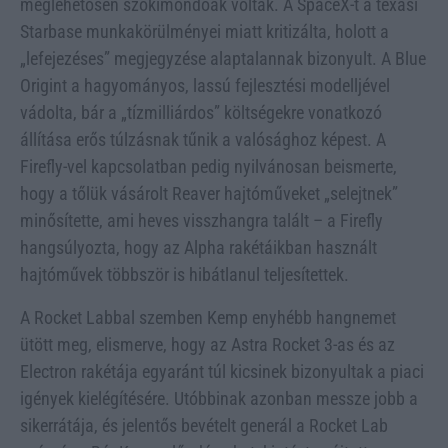
meglehetősen szókimondóak voltak. A SpaceX-t a texasi
Starbase munkakörülményei miatt kritizálta, holott a
„lefejezéses” megjegyzése alaptalannak bizonyult. A Blue
Origint a hagyományos, lassú fejlesztési modelljével
vádolta, bár a „tízmilliárdos” költségekre vonatkozó
állítása erős túlzásnak tűnik a valósághoz képest. A
Firefly-vel kapcsolatban pedig nyilvánosan beismerte,
hogy a tőlük vásárolt Reaver hajtóműveket „selejtnek”
minősítette, ami heves visszhangra talált – a Firefly
hangsúlyozta, hogy az Alpha rakétáikban használt
hajtóművek többször is hibátlanul teljesítettek.
A Rocket Labbal szemben Kemp enyhébb hangnemet
ütött meg, elismerve, hogy az Astra Rocket 3-as és az
Electron rakétája egyaránt túl kicsinek bizonyultak a piaci
igények kielégítésére. Utóbbinak azonban messze jobb a
sikerrátája, és jelentős bevételt generál a Rocket Lab