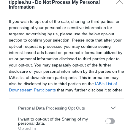
tipplee.hu -
Do Not Process My Personal
Information
If you wish to opt-out of the sale, sharing to third parties, or
processing of your personal or sensitive information for
targeted advertising by us, please use the below opt-out
section to confirm your selection. Please note that after your
opt-out request is processed you may continue seeing
interest-based ads based on personal information utilized by
us or personal information disclosed to third parties prior to
Avokádóolaj-teszt: amit a drága
your opt-out. You may separately opt-out of the further
címkék mögött találtak
disclosure of your personal information by third parties on the
IAB’s list of downstream participants. This information may
A vásárlók gyakran drága pénzért vesznek
also be disclosed by us to third parties on the
IAB’s List of
avokádóolajos termékeket, de egy új kutatás szerint az
Downstream Participants
that may further disclose it to other
esetek 89%-ában nem azt kapják, amiért fizetnek. A
third parties.
Kaliforniai Egyetem szakértői
Rooby
augusztus 9, 2026
Personal Data Processing Opt Outs
I want to opt-out of the Sharing of my
personal data.
Opted In