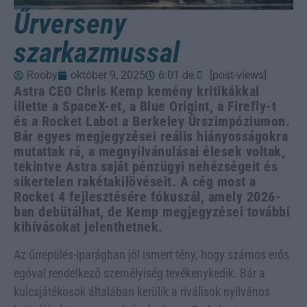
Űrverseny
szarkazmussal
Rooby
október 9, 2025
6:01 de.
[post-views]
Astra CEO Chris Kemp kemény kritikákkal
illette a SpaceX-et, a Blue Origint, a Firefly-t
és a Rocket Labot a Berkeley Űrszimpóziumon.
Bár egyes megjegyzései reális hiányosságokra
mutattak rá, a megnyilvánulásai élesek voltak,
tekintve Astra saját pénzügyi nehézségeit és
sikertelen rakétakilövéseit. A cég most a
Rocket 4 fejlesztésére fókuszál, amely 2026-
ban debütálhat, de Kemp megjegyzései további
kihívásokat jelenthetnek.
Az űrrepülés-iparágban jól ismert tény, hogy számos erős
egóval rendelkező személyiség tevékenykedik. Bár a
kulcsjátékosok általában kerülik a riválisok nyilvános