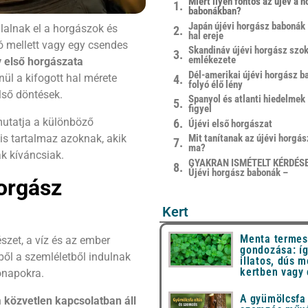
Miért ilyen fontos az újév a 
babonákban?
Japán újévi horgász babonák 
glalnak el a horgászok és
hal ereje
 mellett vagy egy csendes
Skandináv újévi horgász szok
emlékezete
v első horgászata
Dél-amerikai újévi horgász b
enül a kifogott hal mérete
folyó élő lény
lső döntések.
Spanyol és atlanti hiedelmek 
figyel
mutatja a különböző
Újévi első horgászat
 is tartalmaz azoknak, akik
Mit tanítanak az újévi horgá
ma?
ak kíváncsiak.
GYAKRAN ISMÉTELT KÉRDÉSE
Újévi horgász babonák –
horgász
Kert
Menta termes
észet, a víz és az ember
gondozása: íg
ől a szemléletből indulnak
illatos, dús m
kertben vagy
ónapokra.
A gyümölcsfa 
n
közvetlen kapcsolatban áll