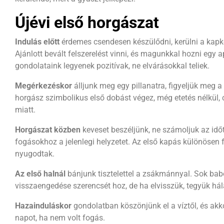
Újévi első horgászat
Indulás előtt
érdemes csendesen készülődni, kerülni a kap
Ajánlott bevált felszerelést vinni, és magunkkal hozni egy 
gondolataink legyenek pozitívak, ne elvárásokkal teliek.
Megérkezéskor
álljunk meg egy pillanatra, figyeljük meg a 
horgász szimbolikus első dobást végez, még etetés nélkül, 
miatt.
Horgászat közben
keveset beszéljünk, ne számoljuk az időt
fogásokhoz a jelenlegi helyzetet. Az első kapás különösen
nyugodtak.
Az első halnál
bánjunk tisztelettel a zsákmánnyal. Sok babo
visszaengedése szerencsét hoz, de ha elvisszük, tegyük hál
Hazainduláskor
gondolatban köszönjünk el a víztől, és akko
napot, ha nem volt fogás.