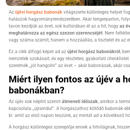
Az
újévi horgász babonák
világszerte különleges helyet fo
halászok hagyományrendszerében. Akár tengerparton, folyó
tavon kezdjük az évet, sok kultúrában él az a hit, hogy
az é
meghatározza az egész szezon szerencséjét
. Nem feltétl
vagy száma számít, hanem a hozzáállás, a tisztelet és az e
Ez a cikk átfogó képet ad az
újévi horgász babonákról
, be
nemzetek szokásait, és egy részletes, gyakorlati checklistet
szeretnék „jól hangolni” az évet – akár babonásak, akár cs
Miért ilyen fontos az újév a 
babonákban?
Az újév sok néphit szerint
átmeneti időszak
, amikor a term
kapcsolata „újraindul”. A horgászathoz kötődő babonák ebb
ki: amit az első napon teszünk, az mintát ad a következő h
A horgász különleges szereplője ennek a hitvilágnak, hisze