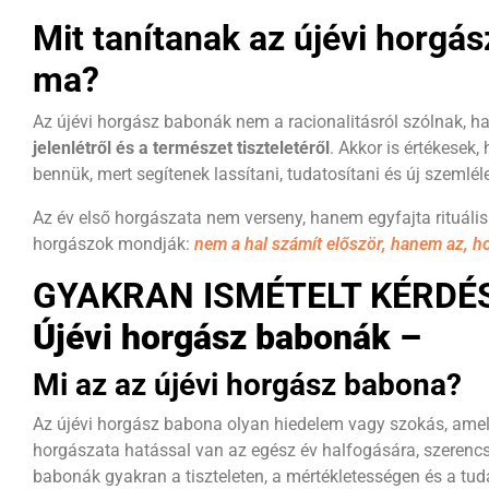
Mit tanítanak az újévi horgá
ma?
Az újévi horgász babonák nem a racionalitásról szólnak, 
jelenlétről és a természet tiszteletéről
. Akkor is értékesek,
bennük, mert segítenek lassítani, tudatosítani és új szemlélet
Az év első horgászata nem verseny, hanem egyfajta rituális
horgászok mondják:
nem a hal számít először, hanem az, ho
GYAKRAN ISMÉTELT KÉRDÉS
Újévi horgász babonák –
Mi az az újévi horgász babona?
Az újévi horgász babona olyan hiedelem vagy szokás, amely
horgászata hatással van az egész év halfogására, szerencs
babonák gyakran a tiszteleten, a mértékletességen és a tuda