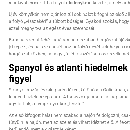
rendkívül erősek. Itt a folyót
élő lényként
kezelik, amely adha
Újév környékén nem ajánlott túl sok halat kifogni az első al
a folyó „visszakéri” a túlzott bőséget. Gyakori szokás, hogy
ezzel megnyitva az egész éves szerencsét.
Babona szerint fehér ruhában nem szabad horgászni újévko
jelképezi, és balszerencsét hoz. A folyó nevét sok helyen
horgászat közben, nehogy „felébresszék” a rossz szellemek
Spanyol és atlanti hiedelmek
figyel
Spanyolország északi partvidékén, különösen Galíciában, 
tengeri tiszteletre épülnek. A halászok január első napjaib
úgy tartják, a tenger ilyenkor „tesztel”.
Az első kifogott halat nem szabad a hajón feldolgozni, csak 
fütyülni a hajón, mert az szelet és vihart idézhet elő. A fek
kerülendő, mert a gyászt jelképezi.