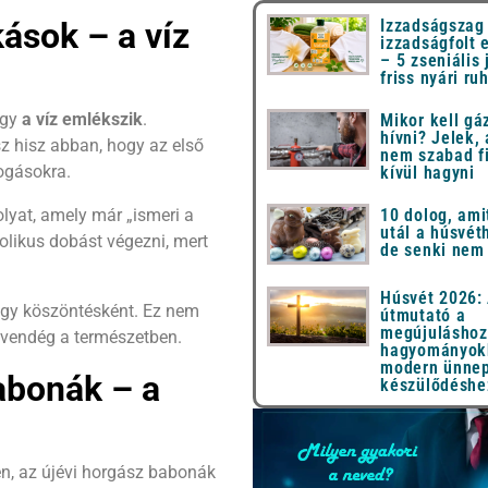
ások – a víz
Izzadságszag
izzadságfolt 
– 5 zseniális 
friss nyári ru
ogy
a víz emlékszik
.
Mikor kell gá
hívni? Jelek,
 hisz abban, hogy az első
nem szabad f
fogásokra.
kívül hagyni
 olyat, amely már „ismeri a
10 dolog, ami
utál a húsvét
bolikus dobást végezni, mert
de senki nem
Húsvét 2026: 
tegy köszöntésként. Ez nem
útmutató a
megújuláshoz
 vendég a természetben.
hagyományok
modern ünnep
abonák – a
készülődéshe
n, az újévi horgász babonák