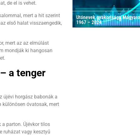
t, de el is vehet.
kalommal, mert a hit szerint
Utónevek gyakorisága Magyar
1967 – 2024
 az első halat visszaengedik,
r, mert az az elmúlást
 nem mondják ki hangosan
et.
 – a tenger
az újévi horgász babonák a
an különösen óvatosak, mert
a parton. Újévkor tilos
ete ruházat vagy kesztyű