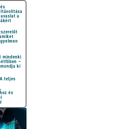
 és
eltávolítása
javaslat a
hákért
zszerelőt
 amiket
igyelmen
t mindenki
hétfőben –
 mondja ki
A teljes
,
hoz és
i
z