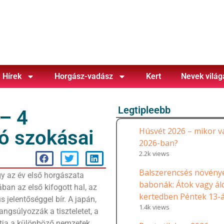
Hírek
Horgász-vadász
Kert
Nevek világ
Legtipleebb
– 4
Húsvét 2026 – mikor v
ó szokásai
2026-ban?
2.2k views
Balszerencsés növénye
gy az év első horgászata
babonák: Átok vagy ál
an az első kifogott hal, az
kertedben Péntek 13-
 jelentőséggel bír. A japán,
1.4k views
ngsúlyozzák a tiszteletet, a
atja a különböző nemzetek