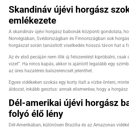
Skandináv újévi horgász szok
emlékezete
A skandináv újévi horgász babonák központi gondolata, h
Norvégiában, Svédországban és Finnországban sok horgász
horgászat során tanúsított viselkedés hosszú távon hat a 
Az év első pecáján nem illik új felszerelést kipróbálni, csak
vizet”. Ha nincs kapás, akkor is ajánlott legalább egy szim
az üres hazatérés balszerencsét jelenthet.
Egyes vidékeken szokás egy korty italt a vízbe önteni, min
áldozat, inkább gesztus: annak elismerése, hogy a horgász
Dél-amerikai újévi horgász b
folyó élő lény
Dél-Amerikában, különösen Brazília és az Amazonas vidéké