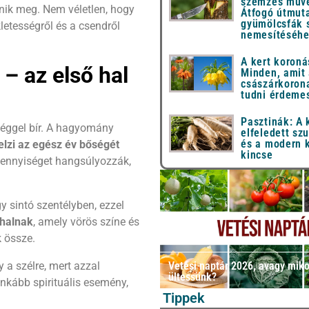
szemzés művé
enik meg. Nem véletlen, hogy
Átfogó útmut
gyümölcsfák 
letességről és a csendről
nemesítéséh
A kert koroná
– az első hal
Minden, amit
császárkorona
tudni érdeme
Pasztinák: A
éggel bír. A hagyomány
elfeledett sz
és a modern 
jelzi az egész év bőségét
kincse
mennyiséget hangsúlyozzák,
y sintó szentélyben, ezzel
 halnak
, amely vörös színe és
 össze.
 a szélre, mert azzal
Vetési naptár 2026, avagy miko
ültessünk?
inkább spirituális esemény,
Tippek