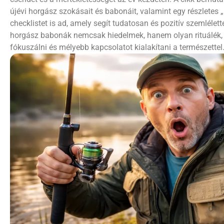
újévi horgász szokásait és babonáit, valamint egy részletes „
checklistet is ad, amely segít tudatosan és pozitív szemlélette
horgász babonák nemcsak hiedelmek, hanem olyan rituálék, a
fókuszálni és mélyebb kapcsolatot kialakítani a természettel