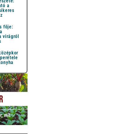
szete:
ató a
sikeres
ez
s fője:
 a
 virágról
s
 középkor
uperétele
konyha
r, mit