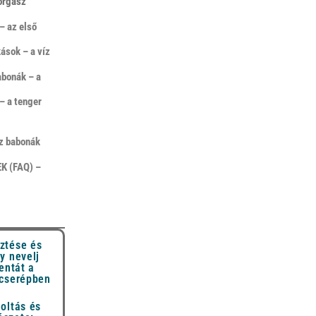
horgász
– az első
ások – a víz
abonák – a
– a tenger
sz babonák
K (FAQ) –
ztése és
y nevelj
entát a
 cserépben
oltás és