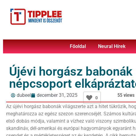
Főoldal
Neural Hírek
Újévi horgász babonák 
népcsoport elkápráztat
dubeel
december 31, 2025
55 views
0
Az újévi horgász babonák világszerte azt a hitet tükrözik, ho
meghatározza az egész szezon szerencséjét. Számos kultúráb
első dobás módja, valamint a vízhez való viszony szimbolikus
skandináv, dél-amerikai és európai hagyományok egyaránt ha
csendet és a mértékletességet az év kezdetén. A cikk bemut