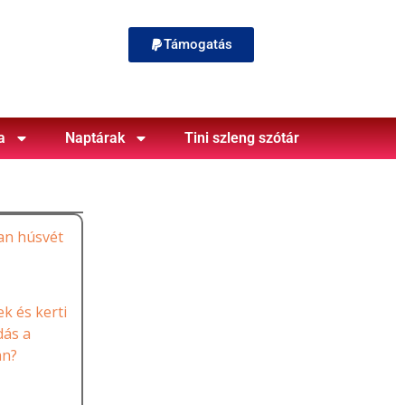
Támogatás
a
Naptárak
Tini szleng szótár
an húsvét
k és kerti
dás a
án?