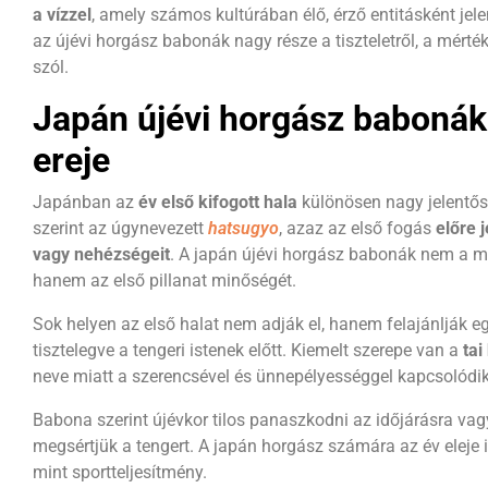
a vízzel
, amely számos kultúrában élő, érző entitásként jel
az újévi horgász babonák nagy része a tiszteletről, a mérték
szól.
Japán újévi horgász babonák 
ereje
Japánban az
év első kifogott hala
különösen nagy jelentős
szerint az úgynevezett
hatsugyo
, azaz az első fogás
előre 
vagy nehézségeit
. A japán újévi horgász babonák nem a 
hanem az első pillanat minőségét.
Sok helyen az első halat nem adják el, hanem felajánlják eg
tisztelegve a tengeri istenek előtt. Kiemelt szerepe van a
tai
neve miatt a szerencsével és ünnepélyességgel kapcsolódik
Babona szerint újévkor tilos panaszkodni az időjárásra vagy
megsértjük a tengert. A japán horgász számára az év eleje 
mint sportteljesítmény.