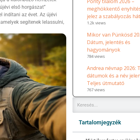
Ponty tilalom 2026 –
újévi első horgászat”
meghökkentő enyhítés
l indítani az évet. Az újévi
jelez a szabályozás há
melyek segítenek lelassulni,
1.2k views
.
Mikor van Pünkösd 20
Dátum, jelentés és
hagyományok
784 views
Andrea névnap 2026: T
dátumok és a név jele
Teljes útmutató
767 views
Tartalomjegyzék