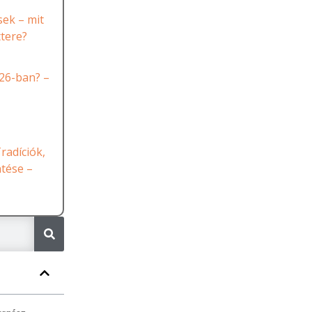
ek – mit
ttere?
26-ban? –
radíciók,
ntése –