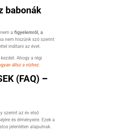
sz babonák
hanem a
figyelemről, a
 ha nem hiszünk szó szerint
tel indítani az évet.
 kezdet. Ahogy a régi
gyan állsz a vízhez
.
EK (FAQ)
–
 szerint az év első
éjére és élményeire. Ezek a
tos jelenléten alapulnak.