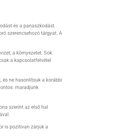
kodást és a panaszkodást.
apró szerencsehozó tárgyat. A
vizet, a környezetet. Sok
csak a kapcsolatfelvétel
, és ne hasonlítsuk a korábbi
 fontos: maradjunk
na szerint az első hal
ával.
r is pozitívan zárjuk a