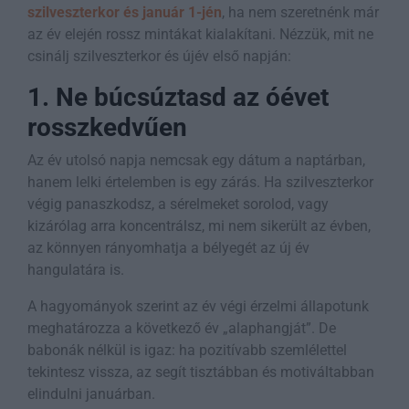
szilveszterkor és január 1-jén
, ha nem szeretnénk már
az év elején rossz mintákat kialakítani. Nézzük, mit ne
csinálj szilveszterkor és újév első napján:
1. Ne búcsúztasd az óévet
rosszkedvűen
Az év utolsó napja nemcsak egy dátum a naptárban,
hanem lelki értelemben is egy zárás. Ha szilveszterkor
végig panaszkodsz, a sérelmeket sorolod, vagy
kizárólag arra koncentrálsz, mi nem sikerült az évben,
az könnyen rányomhatja a bélyegét az új év
hangulatára is.
A hagyományok szerint az év végi érzelmi állapotunk
meghatározza a következő év „alaphangját”. De
babonák nélkül is igaz: ha pozitívabb szemlélettel
tekintesz vissza, az segít tisztábban és motiváltabban
elindulni januárban.