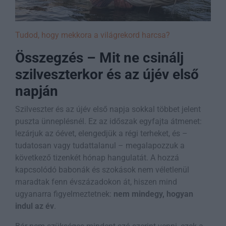
Tudod, hogy mekkora a világrekord harcsa?
Összegzés – Mit ne csinálj
szilveszterkor és az újév első
napján
Szilveszter és az újév első napja sokkal többet jelent
puszta ünneplésnél. Ez az időszak egyfajta átmenet:
lezárjuk az óévet, elengedjük a régi terheket, és –
tudatosan vagy tudattalanul – megalapozzuk a
következő tizenkét hónap hangulatát. A hozzá
kapcsolódó babonák és szokások nem véletlenül
maradtak fenn évszázadokon át, hiszen mind
ugyanarra figyelmeztetnek:
nem mindegy, hogyan
indul az év
.