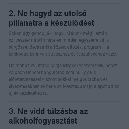
2. Ne hagyd az utolsó
pillanatra a készülődést
Sokan úgy gondolják, hogy „ráérünk még”, aztán
szilveszter napján hirtelen minden egyszerre válik
sürgőssé. Bevásárlás, főzés, öltözék, program – a
kapkodás könnyen stresszhez és feszültséghez vezet.
Ha már az év utolsó napja idegeskedéssel telik, nehéz
valóban ünnepi hangulatba kerülni. Egy kis
előretervezéssel viszont sokkal nyugodtabban és
élvezetesebben telhet a szilveszter, ami jó alapot ad az
új év kezdetéhez is.
3. Ne vidd túlzásba az
alkoholfogyasztást