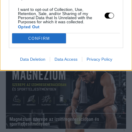
I want to opt-out of Collection, Use,
Retention, Sale, and/or Sharing of my
Personal Data that Is Unrelated with the
Purposes for which it was collected.
Opted Out
CONFIRM
Hogyan mondj nemet a főnöködnek anélkül, hogy
kirúgnának? – Útmutató az asszertív munkahelyi
Data Deletion
Data Access
Privacy Policy
kommunikációhoz
Magnézium szerepe az izomregenerációban és
sportteljesítményben