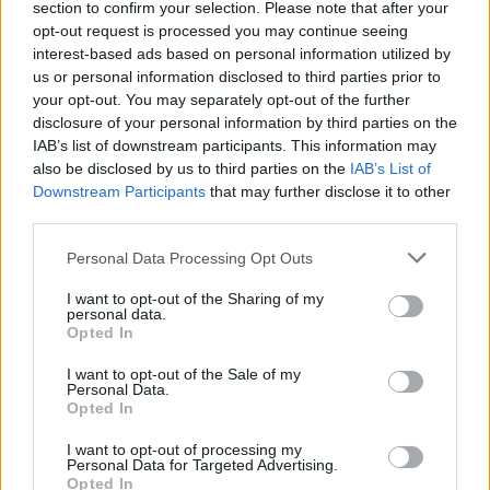
section to confirm your selection. Please note that after your
opt-out request is processed you may continue seeing
interest-based ads based on personal information utilized by
us or personal information disclosed to third parties prior to
your opt-out. You may separately opt-out of the further
disclosure of your personal information by third parties on the
IAB’s list of downstream participants. This information may
also be disclosed by us to third parties on the
IAB’s List of
Hogyan hűtsük le a lakást klíma nélkül? 12 bevált módszer
Downstream Participants
that may further disclose it to other
kánikula idejére
third parties.
Personal Data Processing Opt Outs
I want to opt-out of the Sharing of my
personal data.
Opted In
I want to opt-out of the Sale of my
Personal Data.
Opted In
Szilágyi Csilla szobra és a Vadvirágom projekt:
I want to opt-out of processing my
fenntarthatóság és kortárs művészet a 35. Művészetek
Personal Data for Targeted Advertising.
Völgyében
Opted In