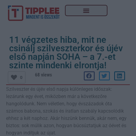
11 végzetes hiba, mit ne
csinálj szilveszterkor és újév
első napján SOHA – a 7.-et
szinte mindenki elrontja!
68 views
0
Szilveszter és újév első napja különleges időszak:
lezárunk egy évet, miközben már a következőre
hangolódunk. Nem véletlen, hogy évszázadok óta
számos babona, szokás és íratlan szabály kapcsolódik
ehhez a két naphoz. Akár hiszünk bennük, akár nem, egy
biztos: sok múlik azon, hogyan búcsúztatjuk az óévet és
hogyan indítjuk az újat.