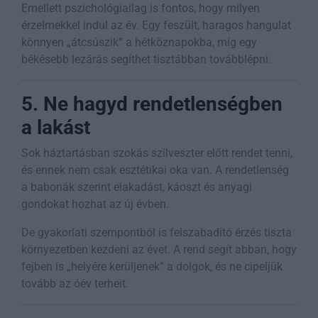
Emellett pszichológiailag is fontos, hogy milyen
érzelmekkel indul az év. Egy feszült, haragos hangulat
könnyen „átcsúszik” a hétköznapokba, míg egy
békésebb lezárás segíthet tisztábban továbblépni.
5. Ne hagyd rendetlenségben
a lakást
Sok háztartásban szokás szilveszter előtt rendet tenni,
és ennek nem csak esztétikai oka van. A rendetlenség
a babonák szerint elakadást, káoszt és anyagi
gondokat hozhat az új évben.
De gyakorlati szempontból is felszabadító érzés tiszta
környezetben kezdeni az évet. A rend segít abban, hogy
fejben is „helyére kerüljenek” a dolgok, és ne cipeljük
tovább az óév terheit.