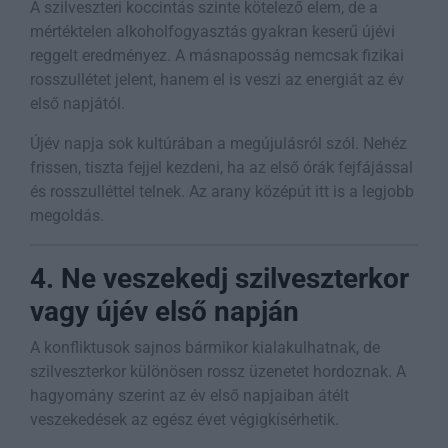
A szilveszteri koccintás szinte kötelező elem, de a
mértéktelen alkoholfogyasztás gyakran keserű újévi
reggelt eredményez. A másnaposság nemcsak fizikai
rosszullétet jelent, hanem el is veszi az energiát az év
első napjától.
Újév napja sok kultúrában a megújulásról szól. Nehéz
frissen, tiszta fejjel kezdeni, ha az első órák fejfájással
és rosszulléttel telnek. Az arany középút itt is a legjobb
megoldás.
4. Ne veszekedj szilveszterkor
vagy újév első napján
A konfliktusok sajnos bármikor kialakulhatnak, de
szilveszterkor különösen rossz üzenetet hordoznak. A
hagyomány szerint az év első napjaiban átélt
veszekedések az egész évet végigkísérhetik.