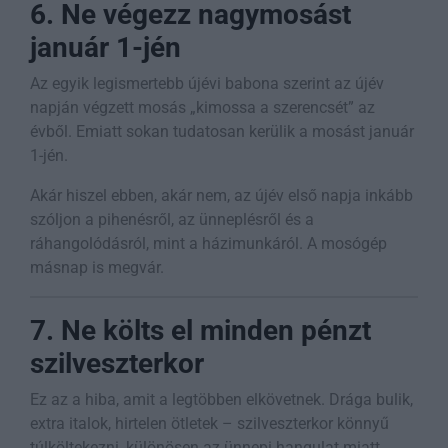
6. Ne végezz nagymosást
január 1-jén
Az egyik legismertebb újévi babona szerint az újév
napján végzett mosás „kimossa a szerencsét” az
évből. Emiatt sokan tudatosan kerülik a mosást január
1-jén.
Akár hiszel ebben, akár nem, az újév első napja inkább
szóljon a pihenésről, az ünneplésről és a
ráhangolódásról, mint a házimunkáról. A mosógép
másnap is megvár.
7. Ne költs el minden pénzt
szilveszterkor
Ez az a hiba, amit a legtöbben elkövetnek. Drága bulik,
extra italok, hirtelen ötletek – szilveszterkor könnyű
túlköltekezni, különösen az ünnepi hangulat miatt.