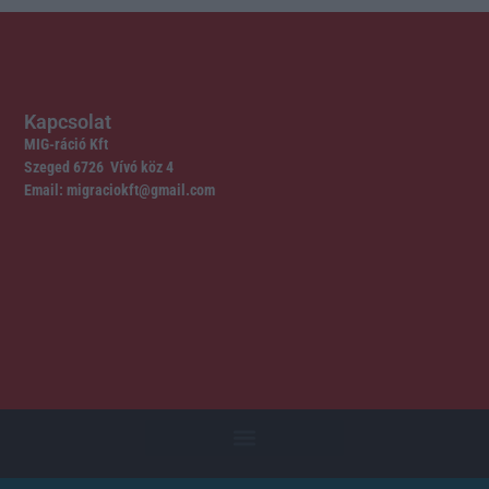
Kapcsolat
MIG-ráció Kft
Szeged 6726 Vívó köz 4
Email: migraciokft@gmail.com