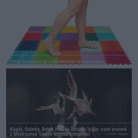
Ortek masszírozók a mindennapi testápoláshoz
Kispál, Quimby, Beton.Hofi és Dzsúdló is jön: ezek lesznek
a Művészetek Völgye legjobb koncertjei