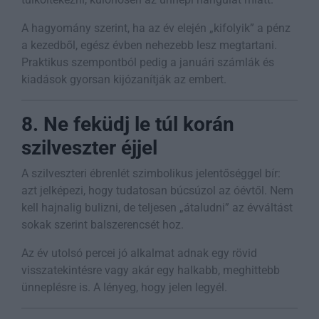
A hagyomány szerint, ha az év elején „kifolyik” a pénz
a kezedből, egész évben nehezebb lesz megtartani.
Praktikus szempontból pedig a januári számlák és
kiadások gyorsan kijózanítják az embert.
8. Ne feküdj le túl korán
szilveszter éjjel
A szilveszteri ébrenlét szimbolikus jelentőséggel bír:
azt jelképezi, hogy tudatosan búcsúzol az óévtől. Nem
kell hajnalig bulizni, de teljesen „átaludni” az évváltást
sokak szerint balszerencsét hoz.
Az év utolsó percei jó alkalmat adnak egy rövid
visszatekintésre vagy akár egy halkabb, meghittebb
ünneplésre is. A lényeg, hogy jelen legyél.