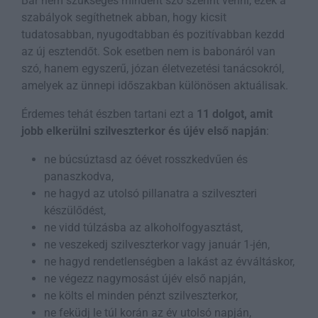
Bár nem szükséges mindent szó szerint venni, ezek a
szabályok segíthetnek abban, hogy kicsit
tudatosabban, nyugodtabban és pozitívabban kezdd
az új esztendőt. Sok esetben nem is babonáról van
szó, hanem egyszerű, józan életvezetési tanácsokról,
amelyek az ünnepi időszakban különösen aktuálisak.
Érdemes tehát észben tartani ezt a
11 dolgot, amit
jobb elkerülni szilveszterkor és újév első napján
:
ne búcsúztasd az óévet rosszkedvűen és
panaszkodva,
ne hagyd az utolsó pillanatra a szilveszteri
készülődést,
ne vidd túlzásba az alkoholfogyasztást,
ne veszekedj szilveszterkor vagy január 1-jén,
ne hagyd rendetlenségben a lakást az évváltáskor,
ne végezz nagymosást újév első napján,
ne költs el minden pénzt szilveszterkor,
ne feküdj le túl korán az év utolsó napján,