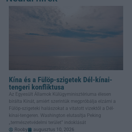
Kína és a Fülöp-szigetek Dél-kínai-
tengeri konfliktusa
Az Egyesült Államok Külügyminisztériuma élesen
bírálta Kínát, amiért szerintük megpróbálja elzárni a
Fülöp-szigeteki halászokat a vitatott vizektől a Dél-
kínai-tengeren. Washington elutasítja Peking
„természetvédelmi terület” indoklását
Rooby
augusztus 10, 2026