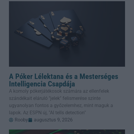
A Póker Lélektana és a Mesterséges
Intelligencia Csapdája
A komoly pókerjátékosok számára az ellenfelek
szándékait eláruló "jelek" felismerése szinte
ugyanolyan fontos a győzelemhez, mint maguk a
lapok. Az ESPN új, "AI tells detection"
Rooby
augusztus 9, 2026