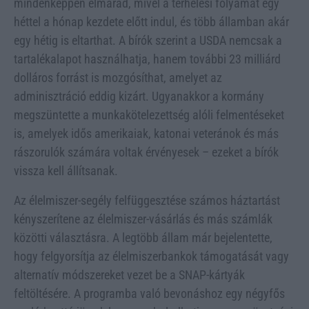
mindenképpen elmarad, mivel a terhelési folyamat egy
héttel a hónap kezdete előtt indul, és több államban akár
egy hétig is eltarthat. A bírók szerint a USDA nemcsak a
tartalékalapot használhatja, hanem további 23 milliárd
dolláros forrást is mozgósíthat, amelyet az
adminisztráció eddig kizárt. Ugyanakkor a kormány
megszüntette a munkakötelezettség alóli felmentéseket
is, amelyek idős amerikaiak, katonai veteránok és más
rászorulók számára voltak érvényesek – ezeket a bírók
vissza kell állítsanak.
Az élelmiszer-segély felfüggesztése számos háztartást
kényszerítene az élelmiszer-vásárlás és más számlák
közötti választásra. A legtöbb állam már bejelentette,
hogy felgyorsítja az élelmiszerbankok támogatását vagy
alternatív módszereket vezet be a SNAP-kártyák
feltöltésére. A programba való bevonáshoz egy négyfős