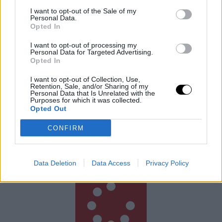
I want to opt-out of the Sale of my
Personal Data.
Opted In
I want to opt-out of processing my
Personal Data for Targeted Advertising.
Opted In
I want to opt-out of Collection, Use,
Retention, Sale, and/or Sharing of my
Personal Data that Is Unrelated with the
Új Milliómosok Térképe: Hol Könnyű
Purposes for which it was collected.
Pénzt Szerezni 2025-ben?
Opted Out
Ki szeretne új milliomos lenni? Az Egyesült Államok
CONFIRM
vezeti a listát, ahol 2025-ben több mint 441 ezer új
milliomos született, ami messze megelőzi a második
Rooby
augusztus 9, 2026
Data Deletion
Data Access
Privacy Policy
Még több cikk