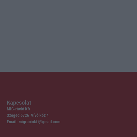
Kapcsolat
MIG-ráció Kft
Szeged 6726 Vívó köz 4
Email: migraciokft@gmail.com