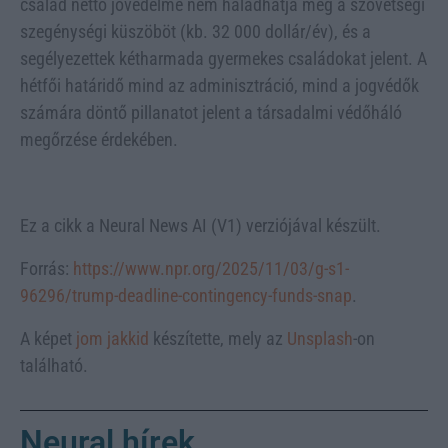
család nettó jövedelme nem haladhatja meg a szövetségi
szegénységi küszöböt (kb. 32 000 dollár/év), és a
segélyezettek kétharmada gyermekes családokat jelent. A
hétfői határidő mind az adminisztráció, mind a jogvédők
számára döntő pillanatot jelent a társadalmi védőháló
megőrzése érdekében.
Ez a cikk a Neural News AI (V1) verziójával készült.
Forrás:
https://www.npr.org/2025/11/03/g-s1-
96296/trump-deadline-contingency-funds-snap
.
A képet
jom jakkid
készítette, mely az
Unsplash
-on
található.
Neural hírek