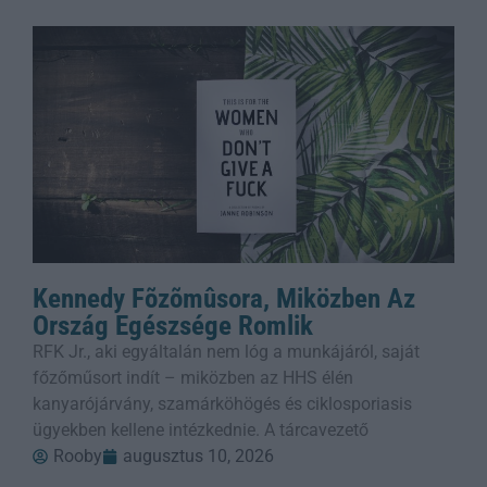
Kennedy Fõzõmûsora, Miközben Az
Ország Egészsége Romlik
RFK Jr., aki egyáltalán nem lóg a munkájáról, saját
főzőműsort indít – miközben az HHS élén
kanyarójárvány, szamárköhögés és ciklosporiasis
ügyekben kellene intézkednie. A tárcavezető
Rooby
augusztus 10, 2026