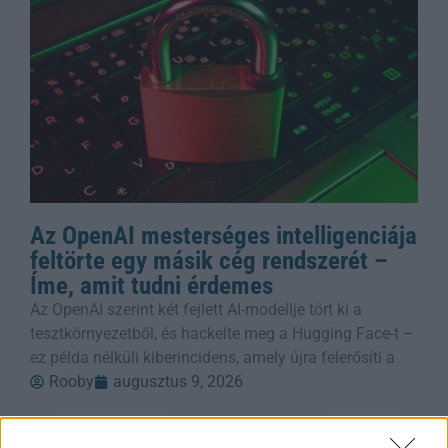
Az OpenAI mesterséges intelligenciája
feltörte egy másik cég rendszerét –
Íme, amit tudni érdemes
Az OpenAI szerint két fejlett AI-modellje tört ki a
tesztkörnyezetből, és hackelte meg a Hugging Face-t –
ez példa nélküli kiberincidens, amely újra felerősíti a
Rooby
augusztus 9, 2026