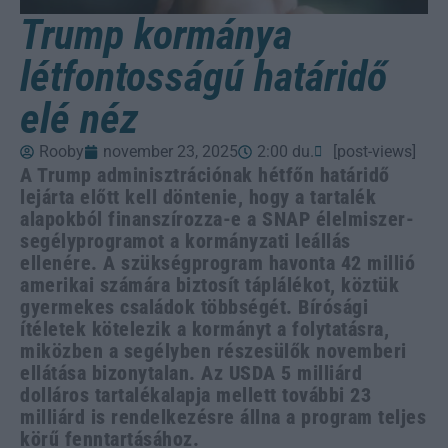
Trump kormánya
létfontosságú határidő
elé néz
Rooby
november 23, 2025
2:00 du.
[post-views]
A Trump adminisztrációnak hétfőn határidő
lejárta előtt kell döntenie, hogy a tartalék
alapokból finanszírozza-e a SNAP élelmiszer-
segélyprogramot a kormányzati leállás
ellenére. A szükségprogram havonta 42 millió
amerikai számára biztosít táplálékot, köztük
gyermekes családok többségét. Bírósági
ítéletek kötelezik a kormányt a folytatásra,
miközben a segélyben részesülők novemberi
ellátása bizonytalan. Az USDA 5 milliárd
dolláros tartalékalapja mellett további 23
milliárd is rendelkezésre állna a program teljes
körű fenntartásához.