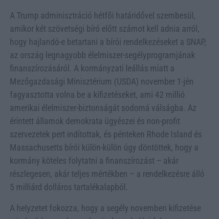
A Trump adminisztráció hétfői határidővel szembesül,
amikor két szövetségi bíró előtt számot kell adnia arról,
hogy hajlandó-e betartani a bírói rendelkezéseket a SNAP,
az ország legnagyobb élelmiszer-segélyprogramjának
finanszírozásáról. A kormányzati leállás miatt a
Mezőgazdasági Minisztérium (USDA) november 1-jén
fagyasztotta volna be a kifizetéseket, ami 42 millió
amerikai élelmiszer-biztonságát sodorná válságba. Az
érintett államok demokrata ügyészei és non-profit
szervezetek pert indítottak, és pénteken Rhode Island és
Massachusetts bírói külön-külön úgy döntöttek, hogy a
kormány köteles folytatni a finanszírozást – akár
részlegesen, akár teljes mértékben – a rendelkezésre álló
5 milliárd dolláros tartalékalapból.
A helyzetet fokozza, hogy a segély novemberi kifizetése