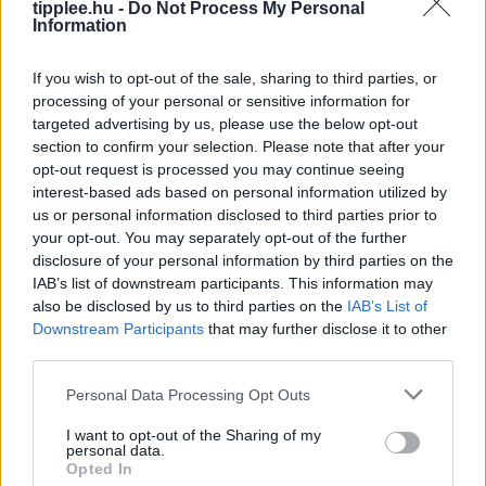
tipplee.hu -
Do Not Process My Personal
Information
If you wish to opt-out of the sale, sharing to third parties, or
processing of your personal or sensitive information for
targeted advertising by us, please use the below opt-out
section to confirm your selection. Please note that after your
opt-out request is processed you may continue seeing
interest-based ads based on personal information utilized by
us or personal information disclosed to third parties prior to
Avokádóolaj-teszt: amit a drága
your opt-out. You may separately opt-out of the further
címkék mögött találtak
disclosure of your personal information by third parties on the
IAB’s list of downstream participants. This information may
A vásárlók gyakran drága pénzért vesznek
also be disclosed by us to third parties on the
IAB’s List of
avokádóolajos termékeket, de egy új kutatás szerint az
Downstream Participants
that may further disclose it to other
esetek 89%-ában nem azt kapják, amiért fizetnek. A
third parties.
Kaliforniai Egyetem szakértői
Rooby
augusztus 9, 2026
Personal Data Processing Opt Outs
I want to opt-out of the Sharing of my
personal data.
Opted In