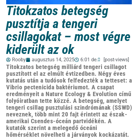
Titokzatos betegség
pusztítja a tengeri
csillagokat – most végre
kiderült az ok
Rooby
augusztus 14, 2025
6:01 de.
[post-views]
Titokzatos betegség milliárd tengeri csillagot
pusztított el az elmúlt évtizedben. Négy éves
kutatás után a tudósok felfedezték a tetteset: a
Vibrio pectenicida baktériumot. A csapat
eredményeit a Nature Ecology & Evolution című
folyóiratban tette közzé. A betegség, amelyet
tengeri csillag pusztulási szindrómának (SSWD)
neveznek, több mint 20 fajt érintett az észak-
amerikai Csendes-óceán partvidékén. A
kutatók szerint a melegedő óceáni
hőmérséklet növelheti a járványok kockázatát.