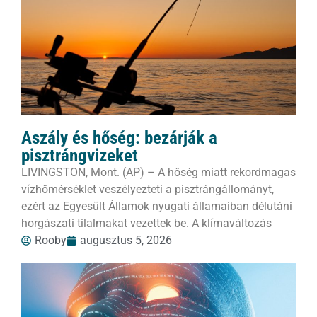
Aszály és hőség: bezárják a
pisztrángvizeket
LIVINGSTON, Mont. (AP) – A hőség miatt rekordmagas
vízhőmérséklet veszélyezteti a pisztrángállományt,
ezért az Egyesült Államok nyugati államaiban délutáni
horgászati tilalmakat vezettek be. A klímaváltozás
Rooby
augusztus 5, 2026