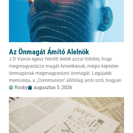
Az Önmagát Ámító Alelnök
J D Vance egész felnőtt életét azzal töltötte, hogy
megmagyarázza magát Amerikának, mégis képtelen
önmagának megmagyarázni önmagát. Legújabb
memoárja, a „Communion" állítólag arról szól, hogyan
Rooby
augusztus 5, 2026