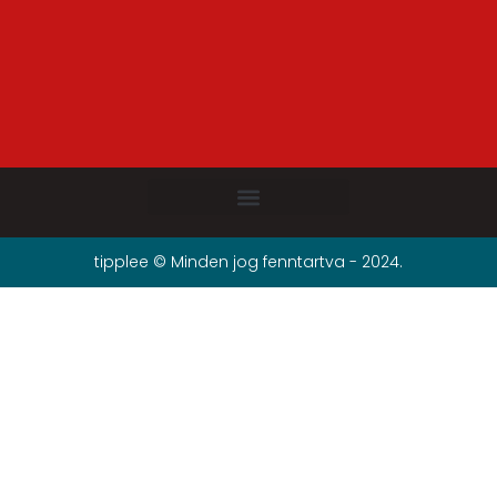
tipplee © Minden jog fenntartva - 2024.