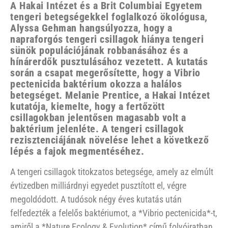
A Hakai Intézet és a Brit Columbiai Egyetem
tengeri betegségekkel foglalkozó ökológusa,
Alyssa Gehman hangsúlyozza, hogy a
napraforgós tengeri csillagok hiánya tengeri
sünök populációjának robbanásához és a
hínárerdők pusztulásához vezetett. A kutatás
során a csapat megerősítette, hogy a Vibrio
pectenicida baktérium okozza a halálos
betegséget. Melanie Prentice, a Hakai Intézet
kutatója, kiemelte, hogy a fertőzött
csillagokban jelentősen magasabb volt a
baktérium jelenléte. A tengeri csillagok
rezisztenciájának növelése lehet a következő
lépés a fajok megmentéséhez.
A tengeri csillagok titokzatos betegsége, amely az elmúlt
évtizedben milliárdnyi egyedet pusztított el, végre
megoldódott. A tudósok négy éves kutatás után
felfedezték a felelős baktériumot, a *Vibrio pectenicida*-t,
amiről a *Nature Ecology & Evolution* című folyóiratban