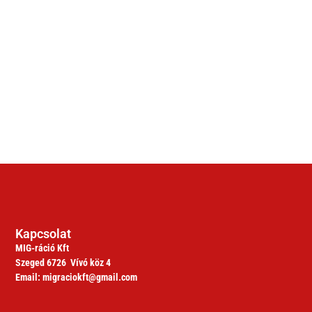
Kapcsolat
MIG-ráció Kft
Szeged 6726 Vívó köz 4
Email: migraciokft@gmail.com