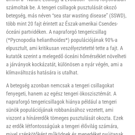
számoltak be. A tengeri csillagok pusztulását okozó
betegség, más néven “sea star wasting disease” (SSWD),
több mint 20 fajt érintett az Észak-amerikai Csendes-
óceáni partvidéken. A napraforgó tengericsillag
(*Pycnopodia helianthoides*) populációjának 90%-a
elpusztult, ami kritikusan veszélyeztetetté tette a fajt. A
kutatók szerint a melegedő óceáni hőmérséklet növelheti
a járványok kockázatát, különösen a nyár végén, ami a
klímaváltozás hatására is utalhat.
A betegség azonban nemcsak a tengeri csillagokat
fenyegeti, hanem az egész tengeri ökoszisztémát. A
napraforgó tengericsillagok hiánya például a tengeri
sünök populációjának robbanásához vezetett, ami
viszont a hínárerdők tömeges pusztulását okozta. Ezek
az erdők létfontosságúak a tengeri élővilág számára,
mivel szénkötőként működnek és menedéket nyújtanak