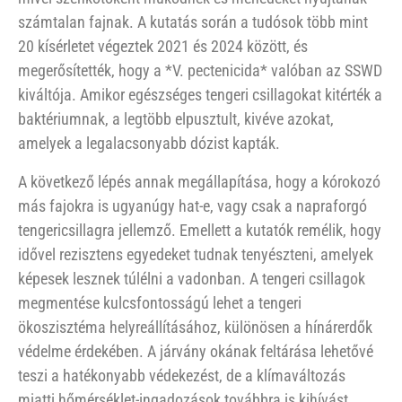
számtalan fajnak. A kutatás során a tudósok több mint
20 kísérletet végeztek 2021 és 2024 között, és
megerősítették, hogy a *V. pectenicida* valóban az SSWD
kiváltója. Amikor egészséges tengeri csillagokat kitérték a
baktériumnak, a legtöbb elpusztult, kivéve azokat,
amelyek a legalacsonyabb dózist kapták.
A következő lépés annak megállapítása, hogy a kórokozó
más fajokra is ugyanúgy hat-e, vagy csak a napraforgó
tengericsillagra jellemző. Emellett a kutatók remélik, hogy
idővel rezisztens egyedeket tudnak tenyészteni, amelyek
képesek lesznek túlélni a vadonban. A tengeri csillagok
megmentése kulcsfontosságú lehet a tengeri
ökoszisztéma helyreállításához, különösen a hínárerdők
védelme érdekében. A járvány okának feltárása lehetővé
teszi a hatékonyabb védekezést, de a klímaváltozás
miatti hőmérséklet-ingadozások továbbra is kihívást