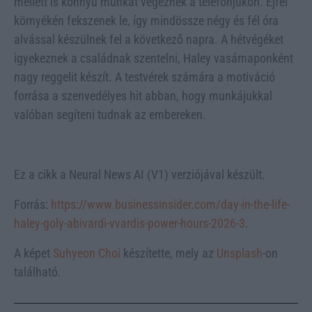
mellett is könnyű munkát végeznek a telefonjukon. Éjfél
környékén fekszenek le, így mindössze négy és fél óra
alvással készülnek fel a következő napra. A hétvégéket
igyekeznek a családnak szentelni, Haley vasárnaponként
nagy reggelit készít. A testvérek számára a motiváció
forrása a szenvedélyes hit abban, hogy munkájukkal
valóban segíteni tudnak az embereken.
Ez a cikk a Neural News AI (V1) verziójával készült.
Forrás:
https://www.businessinsider.com/day-in-the-life-
haley-goly-abivardi-vvardis-power-hours-2026-3
.
A képet
Suhyeon Choi
készítette, mely az
Unsplash
-on
található.