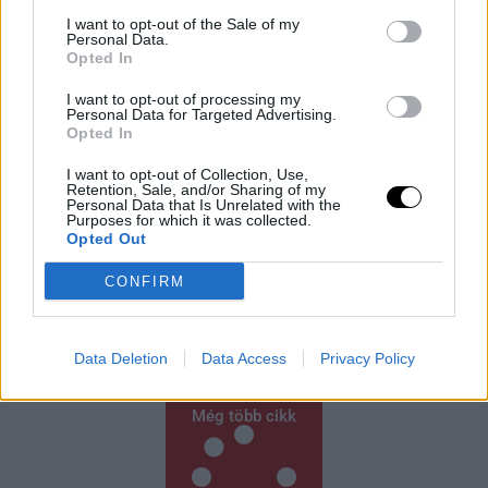
I want to opt-out of the Sale of my
Personal Data.
Opted In
I want to opt-out of processing my
Personal Data for Targeted Advertising.
Opted In
I want to opt-out of Collection, Use,
Retention, Sale, and/or Sharing of my
Personal Data that Is Unrelated with the
Véres Fesztivál: Három Halott Seattle
Purposes for which it was collected.
Szívében
Opted Out
SEATTLE (AP) – Egy gyanúsítottat letartóztattak, egy
CONFIRM
másikat pedig keresnek, miután lövöldözés tört ki a
Space Needle alatti, zsúfolt ételfesztiválon, ahol három
ember meghalt és
Data Deletion
Data Access
Privacy Policy
Rooby
augusztus 7, 2026
Még több cikk