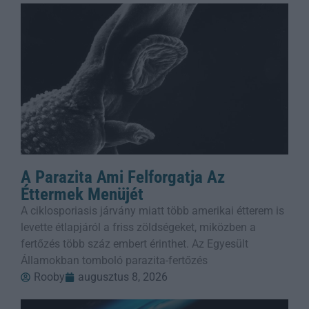
A Parazita Ami Felforgatja Az
Éttermek Menüjét
A ciklosporiasis járvány miatt több amerikai étterem is
levette étlapjáról a friss zöldségeket, miközben a
fertőzés több száz embert érinthet. Az Egyesült
Államokban tomboló parazita-fertőzés
Rooby
augusztus 8, 2026