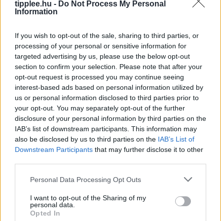
tipplee.hu -
Do Not Process My Personal
Information
If you wish to opt-out of the sale, sharing to third parties, or
processing of your personal or sensitive information for
targeted advertising by us, please use the below opt-out
section to confirm your selection. Please note that after your
opt-out request is processed you may continue seeing
interest-based ads based on personal information utilized by
us or personal information disclosed to third parties prior to
your opt-out. You may separately opt-out of the further
A Hímivarsejtek Rejtett Szövetsége
disclosure of your personal information by third parties on the
IAB’s list of downstream participants. This information may
A megtermékenyítést gyakran úgy ábrázolják, mint egy
also be disclosed by us to third parties on the
IAB’s List of
intenzív versenyt, amelyben több millió hímivarsejt
Downstream Participants
that may further disclose it to other
versenyez egyetlen petesejtért. A Syracuse Egyetem, a
third parties.
Sienai Egyetem és a Szegedi
Rooby
augusztus 7, 2026
Personal Data Processing Opt Outs
I want to opt-out of the Sharing of my
personal data.
Opted In