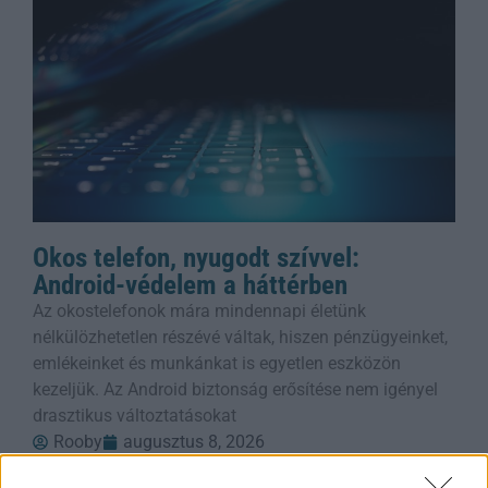
Okos telefon, nyugodt szívvel:
Android-védelem a háttérben
Az okostelefonok mára mindennapi életünk
nélkülözhetetlen részévé váltak, hiszen pénzügyeinket,
emlékeinket és munkánkat is egyetlen eszközön
kezeljük. Az Android biztonság erősítése nem igényel
drasztikus változtatásokat
Rooby
augusztus 8, 2026