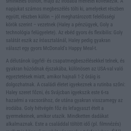
sminkelés otthon, majd az irodába menetel következik. A
napjukat számos megbeszélés tölti ki, amelyeket részben
együtt, részben külön – jól meghatározott felelősségi
körök szerint – vezetnek (Haley a pénzügyek, Goly a
technológia felügyelete). Az ebéd gyors és flexibilis: Goly
salátát eszik az íróasztalánál, Haley pedig gyakran
választ egy gyors McDonald’s Happy Meal-t.
A délutánok ügyfél- és csapatmegbeszélésekkel telnek, és
gyakran húzódnak éjszakába, különösen az USA-val való
egyeztetések miatt, amikor hajnali 1-2 óráig is
dolgozhatnak. A családi életet igyekeznek a rutinba szőni:
Haley szeret főzni, és Svájcban igyekszik este 6-ra
hazaérni a vacsorához, de utána gyakran visszamegy az
irodába. Goly hétvégén főz és lefagyaszt ételt a
gyermekeinek, amikor utazik. Mindketten dadákat
alkalmaznak. Este a családdal töltött idő (pl. filmnézés)