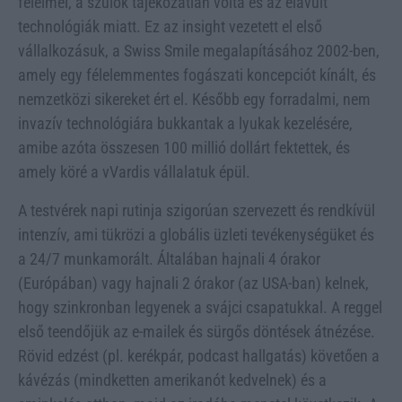
félelmei, a szülők tájékozatlan volta és az elavult
technológiák miatt. Ez az insight vezetett el első
vállalkozásuk, a Swiss Smile megalapításához 2002-ben,
amely egy félelemmentes fogászati koncepciót kínált, és
nemzetközi sikereket ért el. Később egy forradalmi, nem
invazív technológiára bukkantak a lyukak kezelésére,
amibe azóta összesen 100 millió dollárt fektettek, és
amely köré a vVardis vállalatuk épül.
A testvérek napi rutinja szigorúan szervezett és rendkívül
intenzív, ami tükrözi a globális üzleti tevékenységüket és
a 24/7 munkamorált. Általában hajnali 4 órakor
(Európában) vagy hajnali 2 órakor (az USA-ban) kelnek,
hogy szinkronban legyenek a svájci csapatukkal. A reggel
első teendőjük az e-mailek és sürgős döntések átnézése.
Rövid edzést (pl. kerékpár, podcast hallgatás) követően a
kávézás (mindketten amerikanót kedvelnek) és a