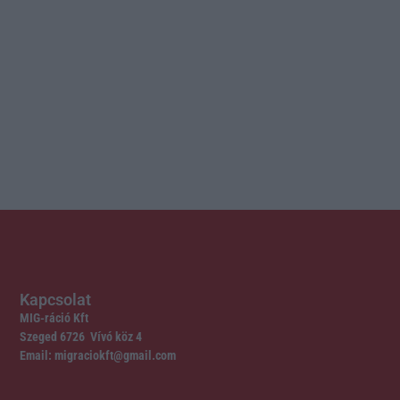
Kapcsolat
MIG-ráció Kft
Szeged 6726 Vívó köz 4
Email: migraciokft@gmail.com