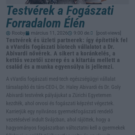
Testvérek a Fogászati
Forradalom Élén
Rooby
március 11, 2026
9:00 de.
[post-views]
Testvérek és üzleti partnerek: így építették fel
a vVardis fogászati biotech vállalatot a Dr.
Abivardi nővérek. A sikert a koránkelés, a
kettős vezetői szerep és a kitartás mellett a
család és a munka egyensúlya is jellemzi.
A vVardis fogászati med-tech egészségügyi vállalat
társalapító és társ-CEO-i, Dr. Haley Abivardi és Dr. Goly
Abivardi testvérek pályájukat a Zürichi Egyetemen
kezdték, ahol orvosi és fogászati képzést végeztek.
Karrierjük egy nyilvános gyermekfogászati rendelő
vezetésével indult Svájcban, ahol rájöttek, hogy a
hagyományos fogászatban változtatni kell a gyermekek