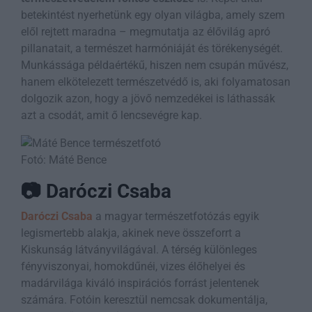
betekintést nyerhetünk egy olyan világba, amely szem
elől rejtett maradna – megmutatja az élővilág apró
pillanatait, a természet harmóniáját és törékenységét.
Munkássága példaértékű, hiszen nem csupán művész,
hanem elkötelezett természetvédő is, aki folyamatosan
dolgozik azon, hogy a jövő nemzedékei is láthassák
azt a csodát, amit ő lencsevégre kap.
Fotó: Máté Bence
📷 Daróczi Csaba
Daróczi Csaba
a magyar természetfotózás egyik
legismertebb alakja, akinek neve összeforrt a
Kiskunság látványvilágával. A térség különleges
fényviszonyai, homokdűnéi, vizes élőhelyei és
madárvilága kiváló inspirációs forrást jelentenek
számára. Fotóin keresztül nemcsak dokumentálja,