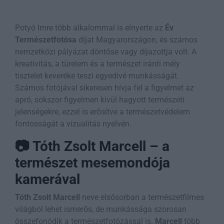
Potyó Imre több alkalommal is elnyerte az
Év
Természetfotósa
díjat Magyarországon, és számos
nemzetközi pályázat döntőse vagy díjazottja volt. A
kreativitás, a türelem és a természet iránti mély
tisztelet keveréke teszi egyedivé munkásságát.
Számos fotójával sikeresen hívja fel a figyelmet az
apró, sokszor figyelmen kívül hagyott természeti
jelenségekre, ezzel is erősítve a természetvédelem
fontosságát a vizualitás nyelvén.
📷 Tóth Zsolt Marcell – a
természet mesemondója
kamerával
Tóth Zsolt Marcell
neve elsősorban a természetfilmes
világból lehet ismerős, de munkássága szorosan
összefonódik a természetfotózással is.
Marcell
több