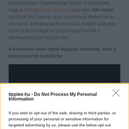
Marcell kreatív fogékonysága abban is tükröződik,
hogy a
Filmdzsungel csatorna
több mint
400 videót
publikált YouTube-on, ahol közvetlenül elérhetőek az
alkotásai, workshopjai és kulisszák mögötti jelenetei –
ezzel új közönséget és tudatosságot teremt a
természetfotózás és film iránt
A következő videó egyik legújabb alkotásuk, mely a
júniusi pusztát mutatja be.
tipplee.hu -
Do Not Process My Personal
Information
If you wish to opt-out of the sale, sharing to third parties, or
processing of your personal or sensitive information for
targeted advertising by us, please use the below opt-out