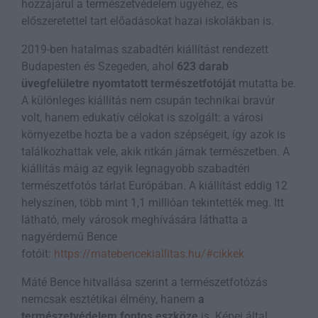
hozzájárul a természetvédelem ügyéhez, és
előszeretettel tart előadásokat hazai iskolákban is.
2019-ben hatalmas szabadtéri kiállítást rendezett
Budapesten és Szegeden, ahol
623 darab
üvegfelületre nyomtatott természetfotóját
mutatta be.
A különleges kiállítás nem csupán technikai bravúr
volt, hanem edukatív célokat is szolgált: a városi
környezetbe hozta be a vadon szépségeit, így azok is
találkozhattak vele, akik ritkán járnak természetben. A
kiállítás máig az egyik legnagyobb szabadtéri
természetfotós tárlat Európában. A kiállítást eddig 12
helyszínen, több mint 1,1 millióan tekintették meg. Itt
látható, mely városok meghívására láthatta a
nagyérdemű Bence
fotóit:
https://matebencekiallitas.hu/#cikkek
Máté Bence hitvallása szerint a természetfotózás
nemcsak esztétikai élmény, hanem
a
természetvédelem fontos eszköze
is. Képei által