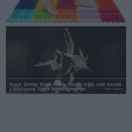
Ortek masszírozók a mindennapi testápoláshoz
Kispál, Quimby, Beton.Hofi és Dzsúdló is jön: ezek lesznek
a Művészetek Völgye legjobb koncertjei