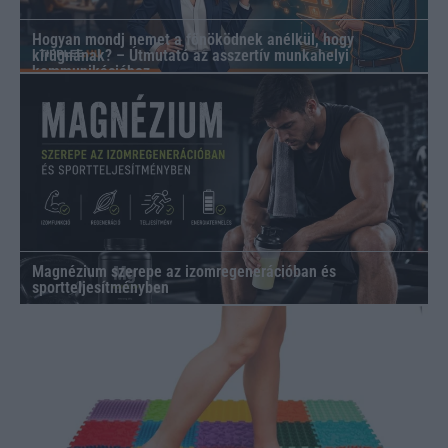
Hogyan mondj nemet a főnöködnek anélkül, hogy
kirúgnának? – Útmutató az asszertív munkahelyi
kommunikációhoz
Magnézium szerepe az izomregenerációban és
sportteljesítményben