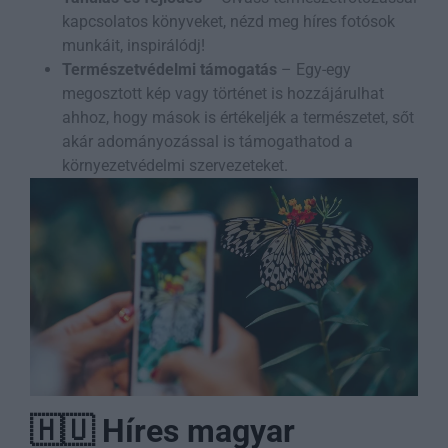
kapcsolatos könyveket, nézd meg híres fotósok
munkáit, inspirálódj!
Természetvédelmi támogatás
– Egy-egy
megosztott kép vagy történet is hozzájárulhat
ahhoz, hogy mások is értékeljék a természetet, sőt
akár adományozással is támogathatod a
környezetvédelmi szervezeteket.
🇭🇺 Híres magyar