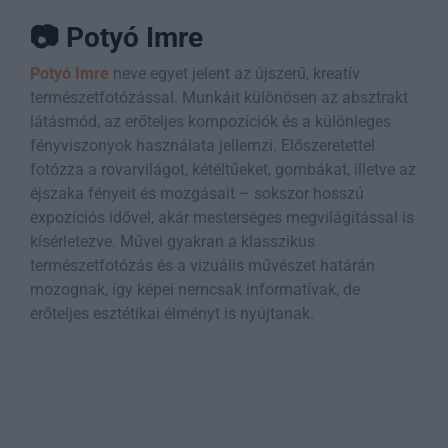
📷 Potyó Imre
Potyó Imre
neve egyet jelent az újszerű, kreatív
természetfotózással. Munkáit különösen az absztrakt
látásmód, az erőteljes kompozíciók és a különleges
fényviszonyok használata jellemzi. Előszeretettel
fotózza a rovarvilágot, kétéltűeket, gombákat, illetve az
éjszaka fényeit és mozgásait – sokszor hosszú
expozíciós idővel, akár mesterséges megvilágítással is
kísérletezve. Művei gyakran a klasszikus
természetfotózás és a vizuális művészet határán
mozognak, így képei nemcsak informatívak, de
erőteljes esztétikai élményt is nyújtanak.