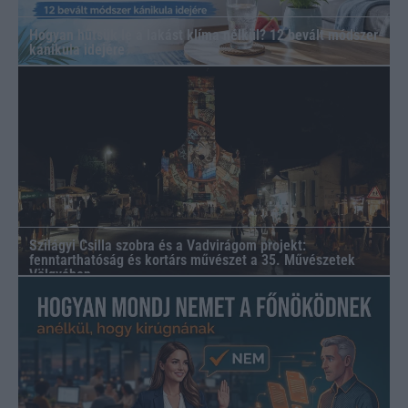
Hogyan hűtsük le a lakást klíma nélkül? 12 bevált módszer
kánikula idejére
Szilágyi Csilla szobra és a Vadvirágom projekt:
fenntarthatóság és kortárs művészet a 35. Művészetek
Völgyében