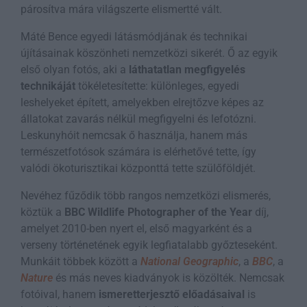
párosítva mára világszerte elismertté vált.
Máté Bence egyedi látásmódjának és technikai
újításainak köszönheti nemzetközi sikerét. Ő az egyik
első olyan fotós, aki a
láthatatlan megfigyelés
technikáját
tökéletesítette: különleges, egyedi
leshelyeket épített, amelyekben elrejtőzve képes az
állatokat zavarás nélkül megfigyelni és lefotózni.
Leskunyhóit nemcsak ő használja, hanem más
természetfotósok számára is elérhetővé tette, így
valódi ökoturisztikai központtá tette szülőföldjét.
Nevéhez fűződik több rangos nemzetközi elismerés,
köztük a
BBC Wildlife Photographer of the Year
díj,
amelyet 2010-ben nyert el, első magyarként és a
verseny történetének egyik legfiatalabb győzteseként.
Munkáit többek között a
National Geographic
, a
BBC
, a
Nature
és más neves kiadványok is közölték. Nemcsak
fotóival, hanem
ismeretterjesztő előadásaival
is