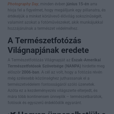
Photography Day
, minden évben
június 15-én
arra
hívja fel a figyelmet, hogy megálljunk egy pillanatra, és
értékeljük a minket körülvevő élővilág sokszínűségét,
valamint azokat a fotóművészeket, akik munkájukkal
hozzájárulnak a természet védelméhez.
A Természetfotózás
Világnapjának eredete
A Természetfotózás Világnapját az
Észak-Amerikai
Természetfotósok Szövetsége (NANPA)
hirdette meg
először
2006-ban
. A cél az volt, hogy a fotózás révén
még szélesebb közönséghez juthassanak el a
természetvédelem fontosságáról szóló üzenetek.
Azóta ez a kezdeményezés világszerte elterjedt, és
mára több kontinensen ünneplik – természetbarátok,
fotósok és egyszerű érdeklődők egyaránt.