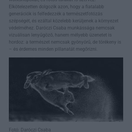
Elkötelezetten dolgozik azon, hogy a fiatalabb
generációk is felfedezzék a természetfotózás
szépségét, és ezáltal közelebb kerüljenek a környezet
védelméhez. Daróczi Csaba munkássága nemcsak
vizuálisan lenyűgöző, hanem mélyebb üzenetet is
hordoz: a természet nemcsak gyönyörű, de törékeny is
– és érdemes minden pillanatát megőrizni.
Fotó: Daróczi Csaba