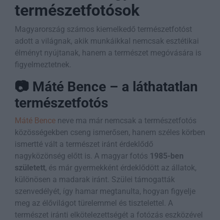
természetfotósok
Magyarország számos kiemelkedő természetfotóst
adott a világnak, akik munkáikkal nemcsak esztétikai
élményt nyújtanak, hanem a természet megóvására is
figyelmeztetnek.
📷 Máté Bence – a láthatatlan
természetfotós
Máté Bence
neve ma már nemcsak a természetfotós
közösségekben cseng ismerősen, hanem széles körben
ismertté vált a természet iránt érdeklődő
nagyközönség előtt is. A magyar fotós
1985-ben
született
, és már gyermekként érdeklődött az állatok,
különösen a madarak iránt. Szülei támogatták
szenvedélyét, így hamar megtanulta, hogyan figyelje
meg az élővilágot türelemmel és tisztelettel. A
természet iránti elkötelezettségét a fotózás eszközével