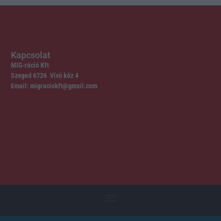
Kapcsolat
MIG-ráció Kft
Szeged 6726 Vívó köz 4
Email: migraciokft@gmail.com