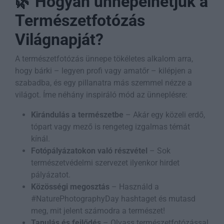
🌿 Hogyan ünnepelhetjük a
Természetfotózás
Világnapját?
A természetfotózás ünnepe tökéletes alkalom arra,
hogy bárki – legyen profi vagy amatőr – kilépjen a
szabadba, és egy pillanatra más szemmel nézze a
világot. Íme néhány inspiráló mód az ünneplésre:
Kirándulás a természetbe
– Akár egy közeli erdő,
tópart vagy mező is rengeteg izgalmas témát
kínál.
Fotópályázatokon való részvétel
– Sok
természetvédelmi szervezet ilyenkor hirdet
pályázatot.
Közösségi megosztás
– Használd a
#NaturePhotographyDay hashtaget és mutasd
meg, mit jelent számodra a természet!
Tanulás és fejlődés
– Olvass természetfotózással