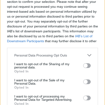
section to confirm your selection. Please note that after your
🌍 Miért fontos a
opt-out request is processed you may continue seeing
interest-based ads based on personal information utilized by
természetfotózás?
us or personal information disclosed to third parties prior to
your opt-out. You may separately opt-out of the further
A természetfotózás nem csupán művészet, hanem
disclosure of your personal information by third parties on the
környezettudatos tevékenység
is. A képek
IAB’s list of downstream participants. This information may
emlékeztetnek bennünket arra, mennyire törékeny a
also be disclosed by us to third parties on the
IAB’s List of
Downstream Participants
that may further disclose it to other
természet egyensúlya, és mennyi szépség rejtőzik akár
third parties.
egy közeli réten vagy erdei ösvényen is. Egy jól elkapott
pillanat – egy szarvasborjú ugrása, egy hajnali pára a
Personal Data Processing Opt Outs
réten – nemcsak gyönyörködtet, de felelősségre is
nevel.
I want to opt-out of the Sharing of my
personal data.
Opted In
Összegzés –
I want to opt-out of the Sale of my
Természetfotózás
Personal Data.
Opted In
Világnapja
I want to opt-out of processing my
Personal Data for Targeted Advertising.
A
Természetfotózás Világnapja – június 15.
– kiváló
Opted In