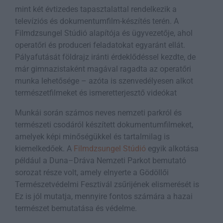
mint két évtizedes tapasztalattal rendelkezik a
televíziós és dokumentumfilm-készítés terén. A
Filmdzsungel Stúdió alapítója és ügyvezetője, ahol
operatőri és produceri feladatokat egyaránt ellát.
Pályafutását földrajz iránti érdeklődéssel kezdte, de
már gimnazistaként magával ragadta az operatőri
munka lehetősége – azóta is szenvedélyesen alkot
természetfilmeket és ismeretterjesztő videókat
Munkái során számos neves nemzeti parkról és
természeti csodáról készített dokumentumfilmeket,
amelyek képi minőségükkel és tartalmilag is
kiemelkedőek. A
Filmdzsungel Stúdió
egyik alkotása
például a Duna–Dráva Nemzeti Parkot bemutató
sorozat része volt, amely elnyerte a Gödöllői
Természetvédelmi Fesztivál zsűrijének elismerését is
Ez is jól mutatja, mennyire fontos számára a hazai
természet bemutatása és védelme.