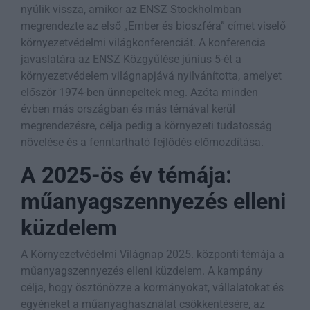
nyúlik vissza, amikor az ENSZ Stockholmban
megrendezte az első „Ember és bioszféra” címet viselő
környezetvédelmi világkonferenciát. A konferencia
javaslatára az ENSZ Közgyűlése június 5-ét a
környezetvédelem világnapjává nyilvánította, amelyet
először 1974-ben ünnepeltek meg. Azóta minden
évben más országban és más témával kerül
megrendezésre, célja pedig a környezeti tudatosság
növelése és a fenntartható fejlődés előmozdítása.
A 2025-ös év témája:
műanyagszennyezés elleni
küzdelem
A Környezetvédelmi Világnap 2025. központi témája a
műanyagszennyezés elleni küzdelem. A kampány
célja, hogy ösztönözze a kormányokat, vállalatokat és
egyéneket a műanyaghasználat csökkentésére, az