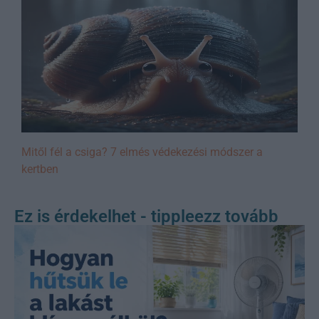
Mitől fél a csiga? 7 elmés védekezési módszer a
kertben
Ez is érdekelhet - tippleezz tovább