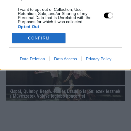
I want to opt-out of Collection, Use,
Retention, Sale, and/or Sharing of my
Personal Data that Is Unrelated with the
Purposes for which it was collected.
Opted Out
Ortek masszírozók a mindennapi testápoláshoz
CONFIRM
Data Deletion
Data Access
Privacy Policy
Kispál, Quimby, Beton.Hofi és Dzsúdló is jön: ezek lesznek
a Művészetek Völgye legjobb koncertjei