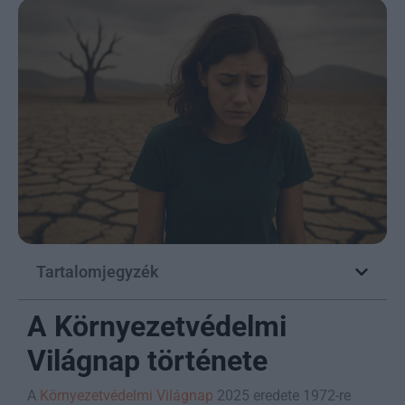
Tartalomjegyzék
A Környezetvédelmi
Világnap története
A
Környezetvédelmi Világnap
2025 eredete 1972-re