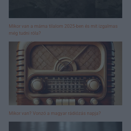
Mikor van a márna tilalom 2025-ben és mit izgalmas
még tudni róla?
Mikor van? Vonzó a magyar rádiózás napja?