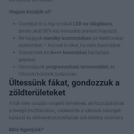
Hogyan kezdjük el?
Cseréljük le a régi izzókat
LED-es világításra
,
amely akár 80%-kal kevesebb áramot fogyaszt.
Ne hagyjuk
standby üzemmódban
az elektronikai
eszközöket – húzzuk ki őket, ha nem használjuk.
Szerezzünk be
A+++ besorolású
háztartási
gépeket.
Használjunk
programozható termosztátot
, és
fűtsünk/hűtsünk tudatosan.
Ültessünk fákat, gondozzuk a
zöldterületeket
A fák nem csupán oxigént termelnek, de hozzájárulnak
a levegő tisztításához, csökkentik a városok hősziget-
hatását és élőhelyet biztosítanak sok élőlény számára.
Mire figyeljünk?