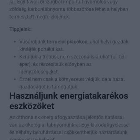
jár. Egy távoli országból importált gyümölcs vagy
zöldség karbonlábnyoma többszöröse lehet a helyben
termesztett megfelelőjének.
Tippjeink:
Vásároljunk
termelői piacokon
, ahol helyi gazdák
kínálják portékáikat.
Kerüljük a trópusi, nem szezonális árukat (pl. téli
eper), és részesítsük előnyben az
idényzöldségeket.
Ezzel nem csak a környezetet védjük, de a hazai
gazdaságot is támogatjuk.
Használjunk energiatakarékos
eszközöket
Az otthonaink energiafogyasztása jelentős hatással
van az ökológiai lábnyomunkra. Egy kis odafigyeléssel
és néhány beruházással csökkenthetjük háztartásunk
környezeti terhelését.