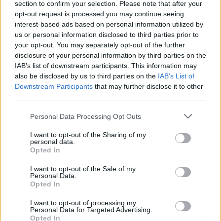
section to confirm your selection. Please note that after your
opt-out request is processed you may continue seeing
interest-based ads based on personal information utilized by
Hogyan mondj nemet a főnöködnek anélkül, hogy
us or personal information disclosed to third parties prior to
kirúgnának? – Útmutató az asszertív munkahelyi
your opt-out. You may separately opt-out of the further
kommunikációhoz
disclosure of your personal information by third parties on the
IAB’s list of downstream participants. This information may
also be disclosed by us to third parties on the
IAB’s List of
Downstream Participants
that may further disclose it to other
third parties.
Personal Data Processing Opt Outs
I want to opt-out of the Sharing of my
personal data.
Magnézium szerepe az izomregenerációban és
Opted In
sportteljesítményben
I want to opt-out of the Sale of my
Personal Data.
Opted In
I want to opt-out of processing my
Personal Data for Targeted Advertising.
Opted In