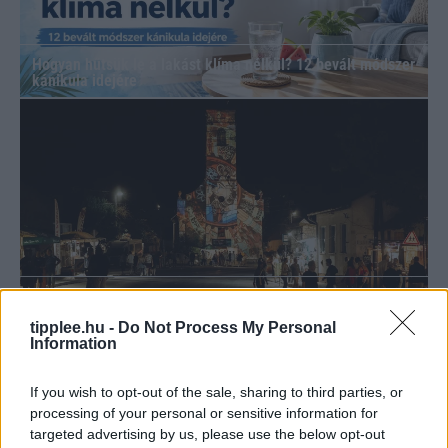
Hogyan hűtsük le a lakást klíma nélkül? 12 bevált módszer
kánikula idejére
Szilágyi Csilla szobra és a Vadvirágom projekt:
fenntarthatóság és kortárs művészet a 35. Művészetek
Völgyében
tipplee.hu -
Do Not Process My Personal
Information
If you wish to opt-out of the sale, sharing to third parties, or
processing of your personal or sensitive information for
targeted advertising by us, please use the below opt-out