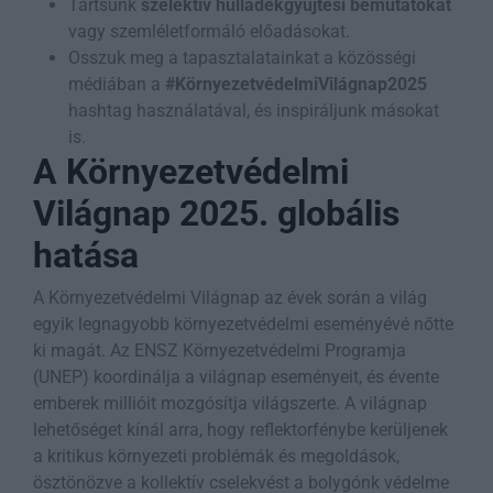
Tartsunk
szelektív hulladékgyűjtési bemutatókat
vagy szemléletformáló előadásokat.
Osszuk meg a tapasztalatainkat a közösségi
médiában a
#KörnyezetvédelmiVilágnap2025
hashtag használatával, és inspiráljunk másokat
is.
A Környezetvédelmi
Világnap 2025. globális
hatása
A Környezetvédelmi Világnap az évek során a világ
egyik legnagyobb környezetvédelmi eseményévé nőtte
ki magát. Az ENSZ Környezetvédelmi Programja
(UNEP) koordinálja a világnap eseményeit, és évente
emberek millióit mozgósítja világszerte. A világnap
lehetőséget kínál arra, hogy reflektorfénybe kerüljenek
a kritikus környezeti problémák és megoldások,
ösztönözve a kollektív cselekvést a bolygónk védelme