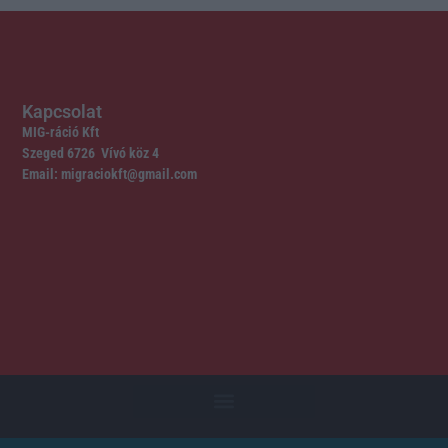
Kapcsolat
MIG-ráció Kft
Szeged 6726 Vívó köz 4
Email: migraciokft@gmail.com