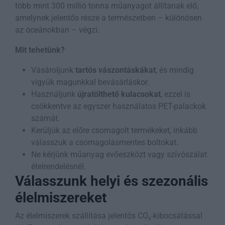
több mint 300 millió tonna műanyagot állítanak elő,
amelynek jelentős része a természetben – különösen
az óceánokban – végzi.
Mit tehetünk?
Vásároljunk
tartós vászontáskákat
, és mindig
vigyük magunkkal bevásárláskor.
Használjunk
újratölthető kulacsokat
, ezzel is
csökkentve az egyszer használatos PET-palackok
számát.
Kerüljük az előre csomagolt termékeket, inkább
válasszuk a csomagolásmentes boltokat.
Ne kérjünk műanyag evőeszközt vagy szívószálat
ételrendelésnél.
Válasszunk helyi és szezonális
élelmiszereket
Az élelmiszerek szállítása jelentős CO₂-kibocsátással