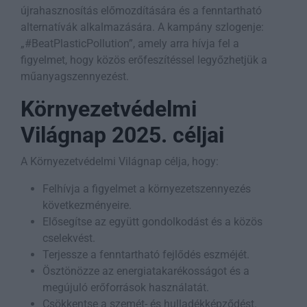
újrahasznosítás előmozdítására és a fenntartható
alternatívák alkalmazására. A kampány szlogenje:
„#BeatPlasticPollution”, amely arra hívja fel a
figyelmet, hogy közös erőfeszítéssel legyőzhetjük a
műanyagszennyezést.
Környezetvédelmi
Világnap 2025. céljai
A Környezetvédelmi Világnap célja, hogy:
Felhívja a figyelmet a környezetszennyezés
következményeire.
Elősegítse az együtt gondolkodást és a közös
cselekvést.
Terjessze a fenntartható fejlődés eszméjét.
Ösztönözze az energiatakarékosságot és a
megújuló erőforrások használatát.
Csökkentse a szemét- és hulladékképződést.