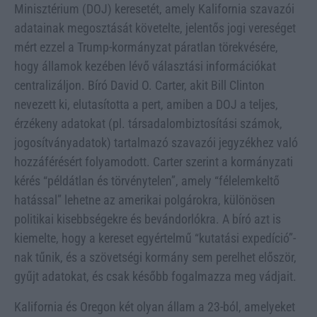
Minisztérium (DOJ) keresetét, amely Kalifornia szavazói
adatainak megosztását követelte, jelentős jogi vereséget
mért ezzel a Trump-kormányzat páratlan törekvésére,
hogy államok kezében lévő választási információkat
centralizáljon. Bíró David O. Carter, akit Bill Clinton
nevezett ki, elutasította a pert, amiben a DOJ a teljes,
érzékeny adatokat (pl. társadalombiztosítási számok,
jogosítványadatok) tartalmazó szavazói jegyzékhez való
hozzáférésért folyamodott. Carter szerint a kormányzati
kérés “példátlan és törvénytelen”, amely “félelemkeltő
hatással” lehetne az amerikai polgárokra, különösen
politikai kisebbségekre és bevándorlókra. A bíró azt is
kiemelte, hogy a kereset egyértelmű “kutatási expedíció”-
nak tűnik, és a szövetségi kormány sem perelhet először,
gyűjt adatokat, és csak később fogalmazza meg vádjait.
Kalifornia és Oregon két olyan állam a 23-ból, amelyeket