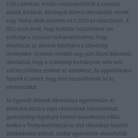
a DOJ perelt be, miután visszautasították a szavazói
adatok átadását. Mindegyik államot demokraták vezetik,
vagy Trump elnök vesztette ott a 2020-as választáson. A
DOJ azzal érvelt, hogy korlátlan hozzáférésre van
szüksége a szavazói nyilvántartásokhoz, hogy
ellenőrizze, az államok betartják-e a szövetségi
törvényeket. Azonban mindkét nagy párt állami képviselői
rámutattak, hogy a szövetségi kormánynak soha nem
volt hozzáférése ezekhez az adatokhoz, és aggodalmukat
fejezték ki amiatt, hogy mire használhatnák fel az
információkat.
Az Egyesült Államok alkotmánya egyértelműen az
államokra bízza a saját választásaik lebonyolítását,
gyakorlatilag végrehajtó hatalmi beavatkozás nélkül.
Amikor a Trump-kormányzat az első ciklusában hasonló
adatkéréseket intézett, azokat egyöntetűen elutasították.