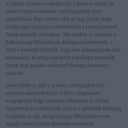
A helyzet azonban megváltozott: a Brennan Center for
Justice nyomon követése szerint legalább nyolc
republikánus állam önként adta át vagy jelezte, hogy
átadja teljes szavazói nyilvántartását a kormányzatnak
Trump második ciklusában. Sok esetben az adatokat a
Belbiztonsági Minisztérium átdolgozott rendszerén, a
SAVE-n keresztül futtatták, hogy nem állampolgárok után
kutassanak, de eddig nem került napvilágra bizonyíték
Trump által gyakran emlegetett tömeges szavazási
csalásra.
Carter ítélete az első a számos, országszerte futó
szavazói adatperek közül. A bíró a tárgyaláson
megjegyezte, hogy várhatóan fellebbezik az ítéletet,
függetlenül az eredménytől, akár az Legfelsőbb Bíróságig
is eljuthat az ügy. Az Igazságügyi Minisztérium nem
reagált azonnal Carter döntésére vonatkozó