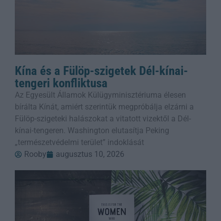
Kína és a Fülöp-szigetek Dél-kínai-
tengeri konfliktusa
Az Egyesült Államok Külügyminisztériuma élesen
bírálta Kínát, amiért szerintük megpróbálja elzárni a
Fülöp-szigeteki halászokat a vitatott vizektől a Dél-
kínai-tengeren. Washington elutasítja Peking
„természetvédelmi terület” indoklását
Rooby
augusztus 10, 2026