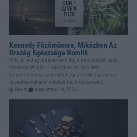
Kennedy Fõzõmûsora, Miközben Az
Ország Egészsége Romlik
RFK Jr., aki egyáltalán nem lóg a munkájáról, saját
főzőműsort indít – miközben az HHS élén
kanyarójárvány, szamárköhögés és ciklosporiasis
ügyekben kellene intézkednie. A tárcavezető
Rooby
augusztus 10, 2026