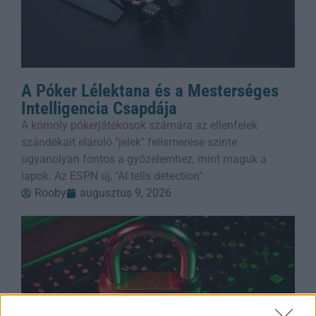
A Póker Lélektana és a Mesterséges
Intelligencia Csapdája
A komoly pókerjátékosok számára az ellenfelek
szándékait eláruló "jelek" felismerése szinte
ugyanolyan fontos a győzelemhez, mint maguk a
lapok. Az ESPN új, "AI tells detection"
Rooby
augusztus 9, 2026