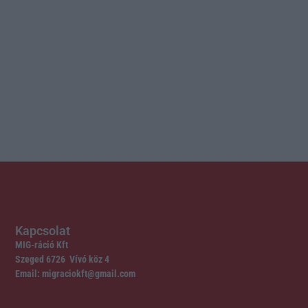
Kapcsolat
MIG-ráció Kft
Szeged 6726 Vívó köz 4
Email: migraciokft@gmail.com