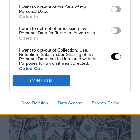
I want to opt-out of the Sale of my
Personal Data.
Opted In
Avokádóolaj-teszt: amit a drága
I want to opt-out of processing my
Personal Data for Targeted Advertising.
címkék mögött találtak
Opted In
A vásárlók gyakran drága pénzért vesznek
I want to opt-out of Collection, Use,
avokádóolajos termékeket, de egy új kutatás szerint az
Retention, Sale, and/or Sharing of my
esetek 89%-ában nem azt kapják, amiért fizetnek. A
Personal Data that Is Unrelated with the
Purposes for which it was collected.
Kaliforniai Egyetem szakértői
Opted Out
Rooby
augusztus 9, 2026
CONFIRM
Data Deletion
Data Access
Privacy Policy