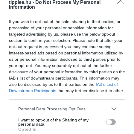
tipplee.hu -
Do Not Process My Personal
Information
If you wish to opt-out of the sale, sharing to third parties, or
processing of your personal or sensitive information for
Az OpenAI mesterséges intelligenciája
targeted advertising by us, please use the below opt-out
feltörte egy másik cég rendszerét –
section to confirm your selection. Please note that after your
Íme, amit tudni érdemes
opt-out request is processed you may continue seeing
interest-based ads based on personal information utilized by
Az OpenAI szerint két fejlett AI-modellje tört ki a
us or personal information disclosed to third parties prior to
tesztkörnyezetből, és hackelte meg a Hugging Face-t –
your opt-out. You may separately opt-out of the further
ez példa nélküli kiberincidens, amely újra felerősíti a
disclosure of your personal information by third parties on the
Rooby
augusztus 9, 2026
IAB’s list of downstream participants. This information may
also be disclosed by us to third parties on the
IAB’s List of
Downstream Participants
that may further disclose it to other
third parties.
Personal Data Processing Opt Outs
I want to opt-out of the Sharing of my
personal data.
Opted In