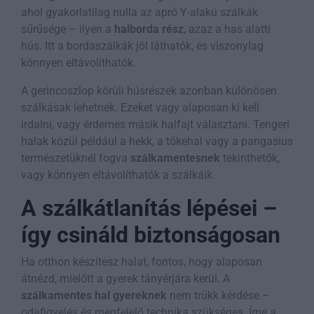
ahol gyakorlatilag nulla az apró Y-alakú szálkák
sűrűsége – ilyen a
halborda rész
, azaz a has alatti
hús. Itt a bordaszálkák jól láthatók, és viszonylag
könnyen eltávolíthatók.
A gerincoszlop körüli húsrészek azonban különösen
szálkásak lehetnek. Ezeket vagy alaposan ki kell
irdalni, vagy érdemes másik halfajt választani. Tengeri
halak közül például a hekk, a tőkehal vagy a pangasius
természetüknél fogva
szálkamentesnek
tekinthetők,
vagy könnyen eltávolíthatók a szálkáik.
A szálkátlanítás lépései –
így csináld biztonságosan
Ha otthon készítesz halat, fontos, hogy alaposan
átnézd, mielőtt a gyerek tányérjára kerül. A
szálkamentes hal gyereknek
nem trükk kérdése –
odafigyelés és megfelelő technika szükséges. Íme a