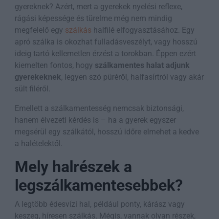
gyereknek? Azért, mert a gyerekek nyelési reflexe,
rágási képessége és türelme még nem mindig
megfelelő egy
szálkás
halfilé elfogyasztásához. Egy
apró szálka is okozhat fulladásveszélyt, vagy hosszú
ideig tartó kellemetlen érzést a torokban. Éppen ezért
kiemelten fontos, hogy
szálkamentes halat adjunk
gyerekeknek
, legyen szó püréről, halfasírtról vagy akár
sült filéről.
Emellett a szálkamentesség nemcsak biztonsági,
hanem élvezeti kérdés is – ha a gyerek egyszer
megsérül egy szálkától, hosszú időre elmehet a kedve
a halételektől.
Mely halrészek a
legszálkamentesebbek?
A legtöbb édesvízi hal, például ponty, kárász vagy
keszeg, híresen szálkás. Mégis, vannak olyan részek,