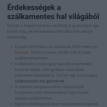
Érdekességek a
szálkamentes hal világából
Nyilván a tengeri halak és a külföldi jó gyakorlatok egy
másik világ, de ismeretterjesztési céllal íme néhány
érdekesség:
A japán konyhában az irdalásnak külön neve van:
honegiri
. Szinte művészi szinten űzik a halak
szálkamentesítését.
A tőkehalat a világ egyik legszálkamentesebb
halának tartják, ezért gyakran használják
bébiételek alapjaként is. Szintén egy biztonságos
szálkamentes hal gyereknek
.
A vietnámi pangasius olyan népszerű lett
Európában, mert természeténél fogva szinte
teljesen szálkamentes.
Egyes halfeldolgozók ipari módszerekkel képesek