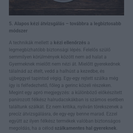
5. Alapos kézi átvizsgálás – továbbra a legbiztosabb
módszer
A technikák mellett a
kézi ellenőrzés
a
legmegbízhatóbb biztonsági lépés. Felelős szülő
semmilyen körülmények között nem ad halat a
Gyermeknek mielőtt nem nézi át. Mielőtt gyerekednek
tálalnád az ételt, vedd a halhúst a kezedbe, és
ujjbeggyel tapintsd végig. Egy-egy rejtett szálka még
így is felfedezhető, főleg a gerinc közeli részeken.
Megint egy apró megjegyzés: a különböző előkészített
panírozott félkész halrudacskákban is számos esetben
találtunk szálkát. Ez nem kritika, nyilván törekszenek a
precíz átvizsgálásra, de egy-egy benne marad. Ezzel
együtt az ilyen félkész termékek valóban biztonságos
megoldás, ha a célod
szálkamentes hal gyereknek
.