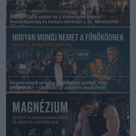
Szilágyi Csilla szobra és a Vadvirágom projekt:
fenntarthatóság és kortárs művészet a 35. Művészetek
Völgyében
Hogyan mondj nemet a főnöködnek anélkül, hogy
kirúgnának? – Útmutató az asszertív munkahelyi
kommunikációhoz