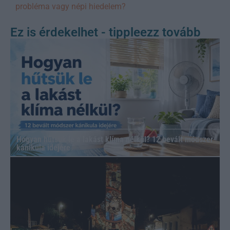
probléma vagy népi hiedelem?
Ez is érdekelhet - tippleezz tovább
Hogyan hűtsük le a lakást klíma nélkül? 12 bevált módszer
kánikula idejére