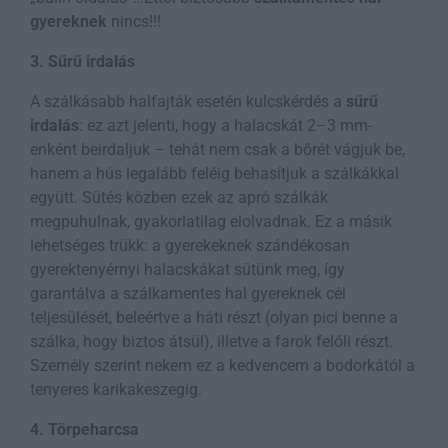
gyereknek
nincs!!!
3. Sűrű irdalás
A szálkásabb halfajták esetén kulcskérdés a
sűrű
irdalás
: ez azt jelenti, hogy a halacskát 2–3 mm-
enként beirdaljuk – tehát nem csak a bőrét vágjuk be,
hanem a hús legalább feléig behasítjuk a szálkákkal
együtt. Sütés közben ezek az apró szálkák
megpuhulnak, gyakorlatilag elolvadnak. Ez a másik
lehetséges trükk: a gyerekeknek szándékosan
gyerektenyérnyi halacskákat sütünk meg, így
garantálva a szálkamentes hal gyereknek cél
teljesülését, beleértve a háti részt (olyan pici benne a
szálka, hogy biztos átsül), illetve a farok felőli részt.
Személy szerint nekem ez a kedvencem a bodorkától a
tenyeres karikakeszegig.
4. Törpeharcsa