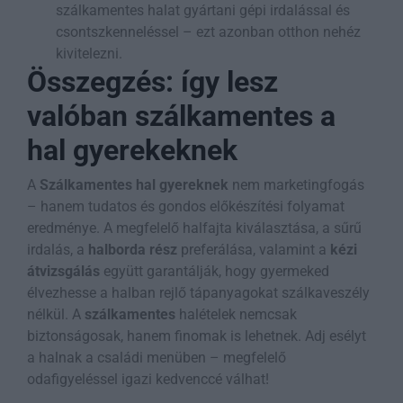
szálkamentes halat gyártani gépi irdalással és
csontszkenneléssel – ezt azonban otthon nehéz
kivitelezni.
Összegzés: így lesz
valóban szálkamentes a
hal gyerekeknek
A
Szálkamentes hal gyereknek
nem marketingfogás
– hanem tudatos és gondos előkészítési folyamat
eredménye. A megfelelő halfajta kiválasztása, a sűrű
irdalás, a
halborda rész
preferálása, valamint a
kézi
átvizsgálás
együtt garantálják, hogy gyermeked
élvezhesse a halban rejlő tápanyagokat szálkaveszély
nélkül. A
szálkamentes
halételek nemcsak
biztonságosak, hanem finomak is lehetnek. Adj esélyt
a halnak a családi menüben – megfelelő
odafigyeléssel igazi kedvenccé válhat!