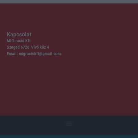
Kapcsolat
MIG-ráció Kft
Szeged 6726 Vívó köz 4
Email: migraciokft@gmail.com