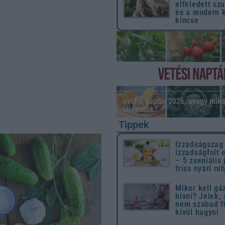
elfeledett sz
és a modern 
kincse
Vetési naptár 2026, avagy miko
ültessünk?
Tippek
Izzadságszag
izzadságfolt 
– 5 zseniális 
friss nyári ru
Mikor kell gá
hívni? Jelek,
nem szabad f
kívül hagyni