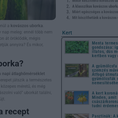
Mikor készíthető kovászos u
A klasszikus kovászos ubork
Miért egészséges a kovászos
Mit készíthetünk a kovászos
enül a
kovászos uborka
.
Kert
ny nap meleg: ennél több nem
on át öröklődik, mégis
Menta termes
etjük annyira? És mikor,
gondozása: íg
illatos, dús m
kertben vagy
borka?
A gyümölcsfa 
szemzés művé
 a
napi átlaghőmérséklet
Átfogó útmut
gyümölcsfák 
erepet játszik a természetes
nemesítéséh
e, közepes méretű, és még
szolni való” uborkát találni,
A kert koroná
Minden, amit
jt.
császárkorona
tudni érdeme
a recept
Pasztinák: A