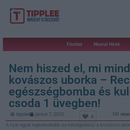
Főoldal
Neural Hírek
Nem hiszed el, mi mind
kovászos uborka – Rec
egészségbomba és kuli
csoda 1 üvegben!
tipplee
június 7, 2025
131 view
0
A nyár egyik legkedveltebb íze kétségtelenül a kovászos ub