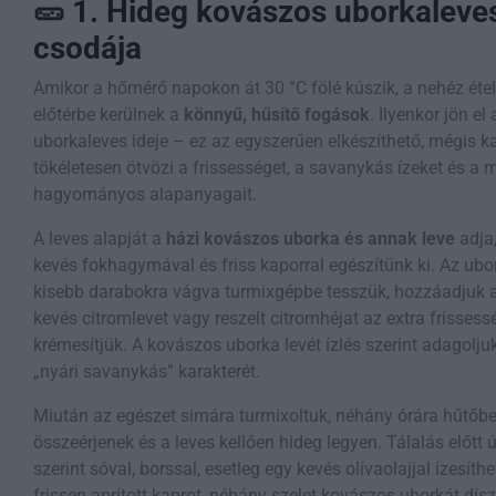
🥒 1. Hideg kovászos uborkaleves
csodája
Amikor a hőmérő napokon át 30 °C fölé kúszik, a nehéz étel
előtérbe kerülnek a
könnyű, hűsítő fogások
. Ilyenkor jön e
uborkaleves ideje – ez az egyszerűen elkészíthető, mégis ka
tökéletesen ötvözi a frissességet, a savanykás ízeket és a
hagyományos alapanyagait.
A leves alapját a
házi kovászos uborka és annak leve
adja,
kevés fokhagymával és friss kaporral egészítünk ki. Az ubo
kisebb darabokra vágva turmixgépbe tesszük, hozzáadjuk 
kevés citromlevet vagy reszelt citromhéjat az extra frissess
krémesítjük. A kovászos uborka levét ízlés szerint adagolju
„nyári savanykás” karakterét.
Miután az egészet simára turmixoltuk, néhány órára hűtőbe
összeérjenek és a leves kellően hideg legyen. Tálalás előtt ú
szerint sóval, borssal, esetleg egy kevés olívaolajjal ízesíth
frissen aprított kaprot, néhány szelet kovászos uborkát díszí