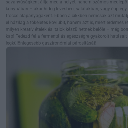
savanyúságként állja meg a helyét, hanem számos meglepő
konyhában – akár hideg levesben, salátákban, vagy épp egy k
fröccs alapanyagaként. Ebben a cikkben nemcsak azt mutat
el házilag a tökéletes koviubit, hanem azt is, miért érdemes 
milyen kreatív ételek és italok készülhetnek belőle – még borr
kap! Fedezd fel a fermentálás egészségre gyakorolt hatásait
legkülönlegesebb gasztronómiai párosítását!