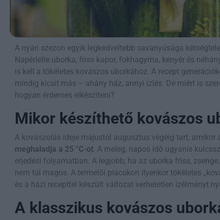
A nyári szezon egyik legkedveltebb savanyúsága kétségtel
Napérlelte uborka, friss kapor, fokhagyma, kenyér és néhá
is kell a tökéletes kovászos uborkához. A recept generációk
mindig kicsit más – ahány ház, annyi ízlés. De miért is szer
hogyan érdemes elkészíteni?
Mikor készíthető kovászos u
A kovászolás ideje májustól augusztus végéig tart, amikor
meghaladja a 25 °C-ot
. A meleg, napos idő ugyanis kulcssz
erjedési folyamatban. A legjobb, ha az uborka friss, zseng
nem túl magos. A termelői piacokon ilyenkor tökéletes „ková
és a házi recepttel készült változat verhetetlen ízélményt nyú
A klasszikus kovászos ubork