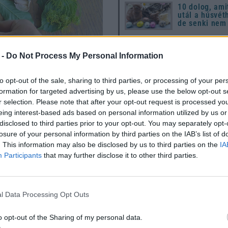
10 dolog, ami
utál a húsvét
de senki nem
Húsvét 2026: 
útmutató a
 -
Do Not Process My Personal Information
megújuláshoz
hagyományok
modern ünnep
to opt-out of the sale, sharing to third parties, or processing of your per
készülődéshe
formation for targeted advertising by us, please use the below opt-out s
ndkét végüknél
X alakban
r selection. Please note that after your opt-out request is processed y
eing interest-based ads based on personal information utilized by us or
s a kapor felét.
disclosed to third parties prior to your opt-out. You may separately opt-
losure of your personal information by third parties on the IAB’s list of
juk tesszük a maradék kaprot.
. This information may also be disclosed by us to third parties on the
IA
k, hogy könnyebb legyen
Participants
that may further disclose it to other third parties.
Utónevek gyakorisága Magyar
1967 – 2024
a sót. Ezzel a
sós lével
l Data Processing Opt Outs
s
napos, meleg helyre
o opt-out of the Sharing of my personal data.
eltávolítjuk, és hűtőbe