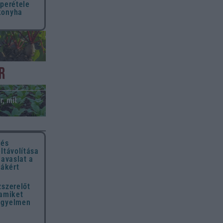
uperétele
konyha
r, mit
 és
eltávolítása
javaslat a
hákért
zszerelőt
 amiket
igyelmen