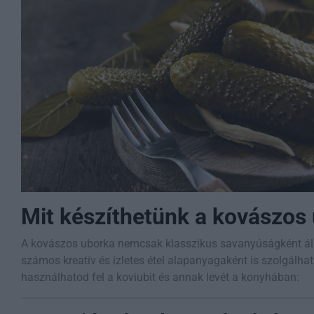
Mit készíthetünk a kovászos
A kovászos uborka nemcsak klasszikus savanyúságként áll
számos kreatív és ízletes étel alapanyagaként is szolgálhat
használhatod fel a koviubit és annak levét a konyhában: