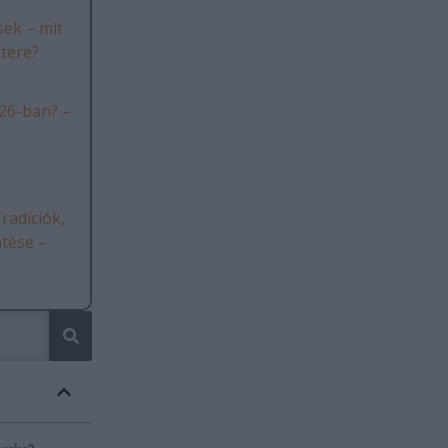
ek – mit
ttere?
26-ban? –
radíciók,
ntése –