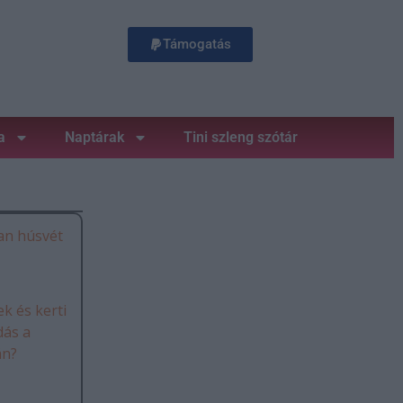
Támogatás
a
Naptárak
Tini szleng szótár
an húsvét
k és kerti
dás a
án?