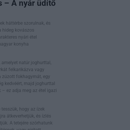
 – A nyár üdítő
ek háttérbe szorulnak, és
l a hideg kovászos
rakteres nyári étel
 magyar konyha
 amelyet natúr joghurttal,
rkát felkarikázva vagy
a zúzott fokhagymát, egy
ég kedvéért, majd joghurttal
k – ez adja meg az étel igazi
 tesszük, hogy az ízek
jra átkeverhetjük, és ízlés
etjük. A tetejére szórhatunk
tésnek, vagy pirított