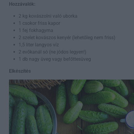
Hozzávalók:
2 kg kovászolni való uborka
1 csokor friss kapor
1 fej fokhagyma
2 szelet kovászos kenyér (lehetőleg nem friss)
1,5 liter langyos víz
2 evőkanál só (ne jódos legyen!)
1 db nagy üveg vagy befőttesüveg
Elkészítés