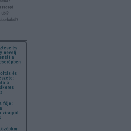
borka?
a recept
 ubi?
 uborkából?
ztése és
y nevelj
entát a
 cserépben
oltás és
szete:
ató a
sikeres
ez
s fője:
 a
 virágról
s
 középkor