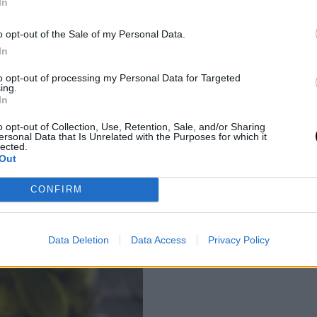
In
 ubi?
o opt-out of the Sale of my Personal Data.
In
hát nem ecettel, hanem
to opt-out of processing my Personal Data for Targeted
ően:
ing.
In
sztést és a bélflóra
o opt-out of Collection, Use, Retention, Sale, and/or Sharing
ersonal Data that Is Unrelated with the Purposes for which it
lected.
Out
n fogyasztható.
CONFIRM
obb figyelmet kapnak a
ban hozzájárulhatnak az
Data Deletion
Data Access
Privacy Policy