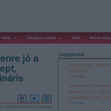
Hírek
Horgász-vadász
Kert
Nevek világ
Legtipleebb
enre jó a
Húsvét 2026 – mikor v
ept,
2026-ban?
náris
2.2k views
Balszerencsés növénye
babonák: Átok vagy ál
kertedben Péntek 13-
s
1.4k views
orka, amely nemcsak roppanós