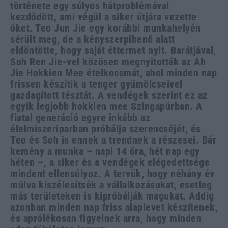
története egy súlyos hátproblémával
kezdődött, ami végül a siker útjára vezette
őket. Teo Jun Jie egy korábbi munkahelyén
sérült meg, de a kényszerpihenő alatt
eldöntötte, hogy saját éttermet nyit. Barátjával,
Soh Ren Jie-vel közösen megnyitották az Ah
Jie Hokkien Mee ételkocsmát, ahol minden nap
frissen készítik a tenger gyümölcseivel
gazdagított tésztát. A vendégek szerint ez az
egyik legjobb hokkien mee Szingapúrban. A
fiatal generáció egyre inkább az
élelmiszeriparban próbálja szerencséjét, és
Teo és Soh is ennek a trendnek a részesei. Bár
kemény a munka – napi 14 óra, hét nap egy
héten –, a siker és a vendégek elégedettsége
mindent ellensúlyoz. A tervük, hogy néhány év
múlva kiszélesítsék a vállalkozásukat, esetleg
más területeken is kipróbálják magukat. Addig
azonban minden nap friss alaplevet készítenek,
és aprólékosan figyelnek arra, hogy minden