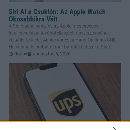
Siri AI a Csuklón: Az Apple Watch
Okosabbikra Vált
A Siri logója, balra, és az Apple mesterséges
intelligenciával továbbfejlesztett asszisztensének
vizuális felülete. Apple/Vanessa Hand Orellana/CNET
Ha valaha is próbáltál már bármit kérdezni a Siritől
Rooby
augusztus 6, 2026