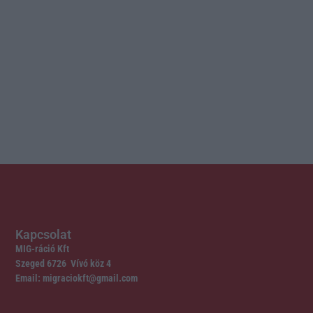
Kapcsolat
MIG-ráció Kft
Szeged 6726 Vívó köz 4
Email: migraciokft@gmail.com