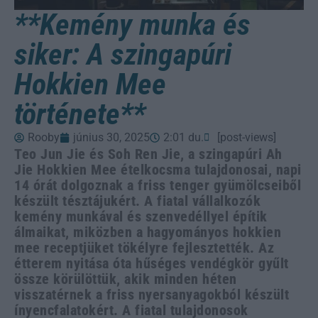
**Kemény munka és
siker: A szingapúri
Hokkien Mee
története**
Rooby
június 30, 2025
2:01 du.
[post-views]
Teo Jun Jie és Soh Ren Jie, a szingapúri Ah
Jie Hokkien Mee ételkocsma tulajdonosai, napi
14 órát dolgoznak a friss tenger gyümölcseiből
készült tésztájukért. A fiatal vállalkozók
kemény munkával és szenvedéllyel építik
álmaikat, miközben a hagyományos hokkien
mee receptjüket tökélyre fejlesztették. Az
étterem nyitása óta hűséges vendégkör gyűlt
össze körülöttük, akik minden héten
visszatérnek a friss nyersanyagokból készült
ínyencfalatokért. A fiatal tulajdonosok