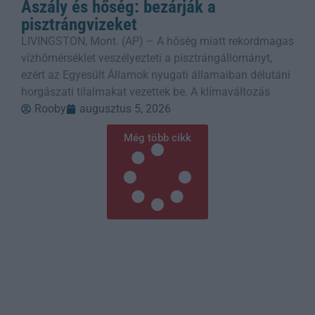
Aszály és hőség: bezárják a
pisztrángvizeket
LIVINGSTON, Mont. (AP) – A hőség miatt rekordmagas
vízhőmérséklet veszélyezteti a pisztrángállományt,
ezért az Egyesült Államok nyugati államaiban délutáni
horgászati tilalmakat vezettek be. A klímaváltozás
Rooby
augusztus 5, 2026
Még több cikk