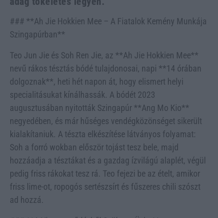
adag tökéletes legyen.
### **Ah Jie Hokkien Mee – A Fiatalok Kemény Munkája
Szingapúrban**
Teo Jun Jie és Soh Ren Jie, az **Ah Jie Hokkien Mee**
nevű rákos tésztás bódé tulajdonosai, napi **14 órában
dolgoznak**, heti hét napon át, hogy elismert helyi
specialitásukat kínálhassák. A bódét 2023
augusztusában nyitották Szingapúr **Ang Mo Kio**
negyedében, és már hűséges vendégközönséget sikerült
kialakítaniuk. A tészta elkészítése látványos folyamat:
Soh a forró wokban először tojást tesz bele, majd
hozzáadja a tésztákat és a gazdag ízvilágú alaplét, végül
pedig friss rákokat tesz rá. Teo fejezi be az ételt, amikor
friss lime-ot, ropogós sertészsírt és fűszeres chili szószt
ad hozzá.