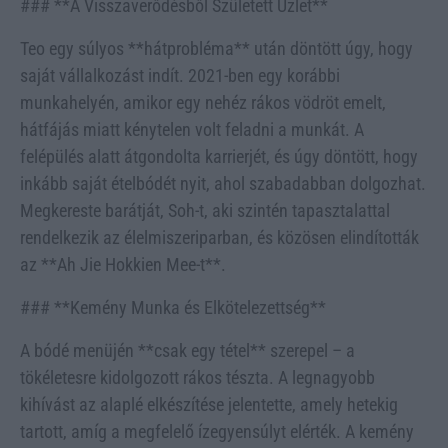
### **A Visszaverődésből Született Üzlet**
Teo egy súlyos **hátprobléma** után döntött úgy, hogy
saját vállalkozást indít. 2021-ben egy korábbi
munkahelyén, amikor egy nehéz rákos vödröt emelt,
hátfájás miatt kénytelen volt feladni a munkát. A
felépülés alatt átgondolta karrierjét, és úgy döntött, hogy
inkább saját ételbódét nyit, ahol szabadabban dolgozhat.
Megkereste barátját, Soh-t, aki szintén tapasztalattal
rendelkezik az élelmiszeriparban, és közösen elindították
az **Ah Jie Hokkien Mee-t**.
### **Kemény Munka és Elkötelezettség**
A bódé menüjén **csak egy tétel** szerepel – a
tökéletesre kidolgozott rákos tészta. A legnagyobb
kihívást az alaplé elkészítése jelentette, amely hetekig
tartott, amíg a megfelelő ízegyensúlyt elérték. A kemény