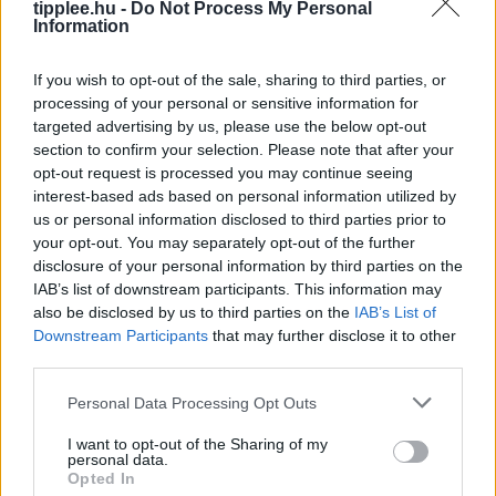
tipplee.hu -
Do Not Process My Personal
A Feldolgozott Élelmiszerek Nagy
Information
Tévedése
Iratkozz fel a Slatest hírlevelére, hogy naponta
If you wish to opt-out of the sale, sharing to third parties, or
megkapd a legélesebb elemzéseket, kritikákat és
processing of your personal or sensitive information for
targeted advertising by us, please use the below opt-out
tanácsokat! Az ultra-feldolgozott élelmiszerek (UPF)
section to confirm your selection. Please note that after your
manapság az egyik legnagyobb mumusnak
opt-out request is processed you may continue seeing
számítanak, de
interest-based ads based on personal information utilized by
Rooby
augusztus 6, 2026
us or personal information disclosed to third parties prior to
your opt-out. You may separately opt-out of the further
disclosure of your personal information by third parties on the
IAB’s list of downstream participants. This information may
also be disclosed by us to third parties on the
IAB’s List of
Downstream Participants
that may further disclose it to other
third parties.
Personal Data Processing Opt Outs
I want to opt-out of the Sharing of my
personal data.
Opted In