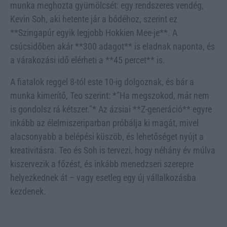
munka meghozta gyümölcsét: egy rendszeres vendég,
Kevin Soh, aki hetente jár a bódéhoz, szerint ez
**Szingapúr egyik legjobb Hokkien Mee-je**. A
csúcsidőben akár **300 adagot** is eladnak naponta, és
a várakozási idő elérheti a **45 percet** is.
A fiatalok reggel 8-tól este 10-ig dolgoznak, és bár a
munka kimerítő, Teo szerint: *”Ha megszokod, már nem
is gondolsz rá kétszer.”* Az ázsiai **Z-generáció** egyre
inkább az élelmiszeriparban próbálja ki magát, mivel
alacsonyabb a belépési küszöb, és lehetőséget nyújt a
kreativitásra. Teo és Soh is tervezi, hogy néhány év múlva
kiszervezik a főzést, és inkább menedzseri szerepre
helyezkednek át – vagy esetleg egy új vállalkozásba
kezdenek.