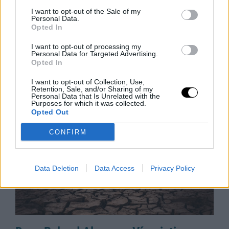
Védelmi Fellendülés: A Felvirágzás Új
I want to opt-out of the Sale of my
Personal Data.
Forrása
Opted In
Japán kormánya új védelmi fehér könyvében nem
I want to opt-out of processing my
csupán az ország védelmeként, hanem a gazdasági
Personal Data for Targeted Advertising.
növekedés motorjaként is beállítja a katonai
Opted In
fejlesztéseket. A dokumentum szerint a
I want to opt-out of Collection, Use,
Rooby
augusztus 6, 2026
Retention, Sale, and/or Sharing of my
Personal Data that Is Unrelated with the
Purposes for which it was collected.
Opted Out
CONFIRM
Data Deletion
Data Access
Privacy Policy