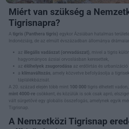
Miért van szükség a Nemzet
Tigrisnapra?
A
tigris (Panthera tigris)
egykor Ázsiában hatalmas területe
Indonéziáig, de az elmúlt évszázadban állománya drámaian
az
illegális vadászat (orvvadászat)
, mivel a tigris kül
hagyományos ázsiai orvoslásban keresettek,
az
élőhelyek zsugorodása
az erdőirtás és urbanizáció
a
klímaváltozás
, amely közvetve befolyásolja a tigrisek
táplálékbázisát.
A 20. század elején több mint
100 000
tigris élhetett vado
mint 4000-re
csökkent, és közülük is sok csak apró, elszige
vált sürgetővé egy globális összefogás, amelynek egyik mé
Tigrisnap.
A Nemzetközi Tigrisnap ered