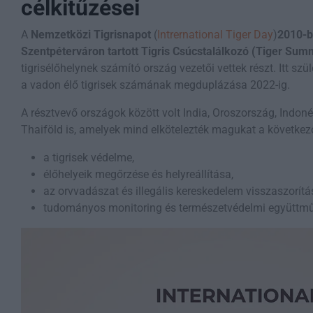
célkitűzései
A
Nemzetközi Tigrisnapot
(
Intrernational Tiger Day
)
2010-
Szentpéterváron tartott Tigris Csúcstalálkozó (Tiger Summ
tigrisélőhelynek számító ország vezetői vettek részt. Itt szü
a vadon élő tigrisek számának megduplázása 2022-ig.
A résztvevő országok között volt India, Oroszország, Indoné
Thaiföld is, amelyek mind elkötelezték magukat a következő
a tigrisek védelme,
élőhelyeik megőrzése és helyreállítása,
az orvvadászat és illegális kereskedelem visszaszorítá
tudományos monitoring és természetvédelmi együttmű