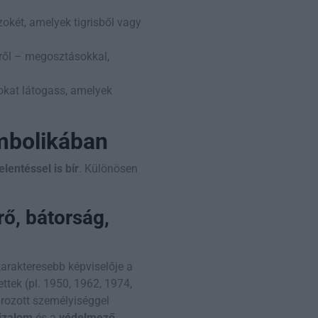
zokét, amelyek tigrisből vagy
éről – megosztásokkal,
okat látogass, amelyek
imbolikában
jelentéssel is bír
. Különösen
rő, bátorság,
gkarakteresebb képviselője a
ttek (pl. 1950, 1962, 1974,
ározott személyiséggel
izalom
és a
védelmező