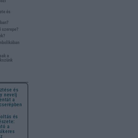
közi
ete és
nban?
ai szerepe?
ek?
imbolikában
sak a
lekszünk
ztése és
y nevelj
entát a
 cserépben
oltás és
szete:
ató a
sikeres
ez