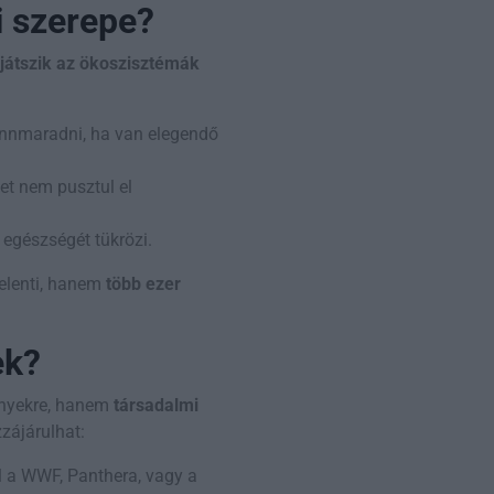
ai szerepe?
 játszik az ökoszisztémák
 fennmaradni, ha van elegendő
zet nem pusztul el
 egészségét tükrözi.
jelenti, hanem
több ezer
ek?
nyekre, hanem
társadalmi
zájárulhat:
ul a WWF, Panthera, vagy a