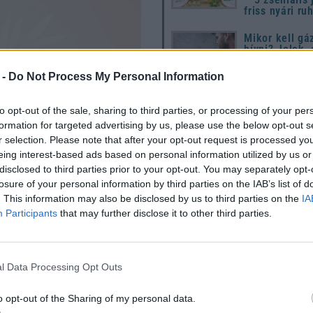
friss nyári ru
Mikor kell gá
hívni? Jelek,
nem szabad f
kívül hagyni
 -
Do Not Process My Personal Information
10 dolog, ami
utál a húsvét
to opt-out of the sale, sharing to third parties, or processing of your per
de senki nem
formation for targeted advertising by us, please use the below opt-out s
r selection. Please note that after your opt-out request is processed y
Húsvét 2026: 
eing interest-based ads based on personal information utilized by us or
útmutató a
disclosed to third parties prior to your opt-out. You may separately opt-
megújuláshoz
losure of your personal information by third parties on the IAB’s list of
hagyományok
modern ünnep
. This information may also be disclosed by us to third parties on the
IA
készülődéshe
Participants
that may further disclose it to other third parties.
l Data Processing Opt Outs
o opt-out of the Sharing of my personal data.
Utónevek gyakorisága Magyar