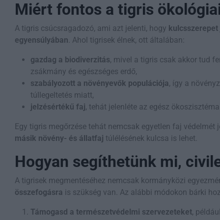
Miért fontos a tigris ökológi
A tigris csúcsragadozó, ami azt jelenti, hogy
kulcsszerepet
egyensúlyában
. Ahol tigrisek élnek, ott általában:
gazdag a biodiverzitás
, mivel a tigris csak akkor tud
zsákmány és egészséges erdő,
szabályozott a növényevők populációja
, így a növény
túllegeltetés miatt,
jelzésértékű faj
, tehát jelenléte az egész ökoszisztéma
Egy tigris megőrzése tehát nemcsak egyetlen faj védelmét 
másik növény- és állatfaj
túlélésének kulcsa is lehet.
Hogyan segíthetünk mi, civil
A tigrisek megmentéséhez nemcsak kormányközi egyezmé
összefogásra
is szükség van. Az alábbi módokon bárki hoz
Támogasd a természetvédelmi szervezeteket
, példá