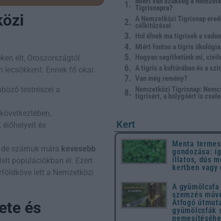
Miért van szükség a Nemzet
Tigrisnapra?
közi
A Nemzetközi Tigrisnap ered
célkitűzései
Hol élnek ma tigrisek a vado
Miért fontos a tigris ökológi
Hogyan segíthetünk mi, civil
ken élt, Oroszországtól
A tigris a kultúrában és a sz
 lecsökkent. Ennek fő okai:
Van még remény?
Nemzetközi Tigrisnap: Nemc
önböző testrészei a
tigrisért, a bolygóért is cse
 következtében,
Kert
 élőhelyeit és
Menta termes
n, de számuk mára
kevesebb
gondozása: íg
illatos, dús m
telt populációkban él. Ezért
kertben vagy
rföldköve lett a Nemzetközi
A gyümölcsfa 
szemzés művé
Átfogó útmut
ete és
gyümölcsfák 
nemesítéséh