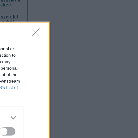
hákért
zszerelőt
 amiket
igyelmen
t mindenki
hétfőben –
sonal or
 mondja ki
ection to
ou may
A teljes
 personal
out of the
,
 downstream
hoz és
i
B’s List of
z
országon