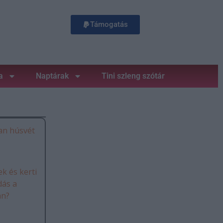
Támogatás
a
Naptárak
Tini szleng szótár
an húsvét
k és kerti
dás a
án?