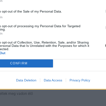
In
1967 – 2024
o opt-out of the Sale of my Personal Data.
In
nban?
to opt-out of processing my Personal Data for Targeted
ma már csak
13 országban
ing.
In
o opt-out of Collection, Use, Retention, Sale, and/or Sharing
 mint 3000 példány),
ersonal Data that Is Unrelated with the Purposes for which it
lected.
lt elérni,
Out
csaras területei különleges
CONFIRM
j,
 mint a szumátrai tigris
Data Deletion
Data Access
Privacy Policy
ris alfajai már
kihaltak
, és a
eltek meg vadon élő