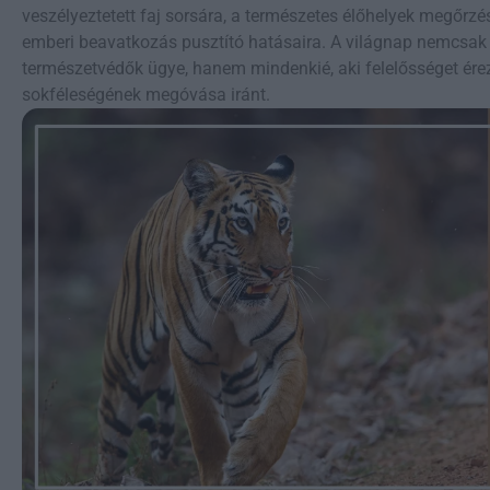
veszélyeztetett faj sorsára, a természetes élőhelyek megőrz
emberi beavatkozás pusztító hatásaira. A világnap nemcsak
természetvédők ügye, hanem mindenkié, aki felelősséget érez
sokféleségének megóvása iránt.