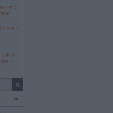
ek – mit
ttere?
26-ban? –
radíciók,
ntése –