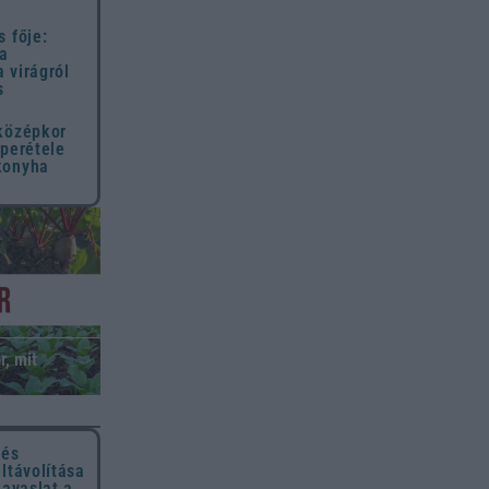
s fője:
 a
 virágról
s
 középkor
uperétele
konyha
r, mit
 és
eltávolítása
javaslat a