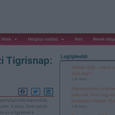
Hírek
Horgász-vadász
Kert
Nevek világ
Legtipleebb
i Tigrisnap:
Húsvét 2026 – mikor v
2026-ban?
2.2k views
Balszerencsés növénye
babonák: Átok vagy ál
eglenyűgözőbb képviselője,
kertedben Péntek 13-
1.4k views
erte. A július 29-én tartott
hívja a figyelmet e