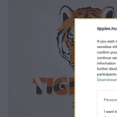
tipplee.hu
If you wish 
sensitive in
confirm you
continue se
information 
further disc
participants
Downstream 
Persona
I want t