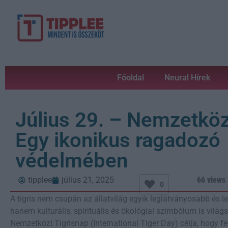
Főoldal
Neural Hírek
Július 29. – Nemzetköz
Egy ikonikus ragadozó
védelmében
tipplee
július 21, 2025
66 views
0
A tigris nem csupán az állatvilág egyik leglátványosabb és l
hanem kulturális, spirituális és ökológiai szimbólum is világsz
Nemzetközi Tigrisnap (International Tiger Day) célja, hogy fel