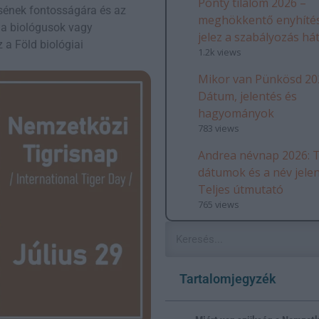
Ponty tilalom 2026 –
ésének fontosságára és az
meghökkentő enyhítés
 a biológusok vagy
jelez a szabályozás há
 a Föld biológiai
1.2k views
Mikor van Pünkösd 20
Dátum, jelentés és
hagyományok
783 views
Andrea névnap 2026: T
dátumok és a név jele
Teljes útmutató
765 views
Tartalomjegyzék