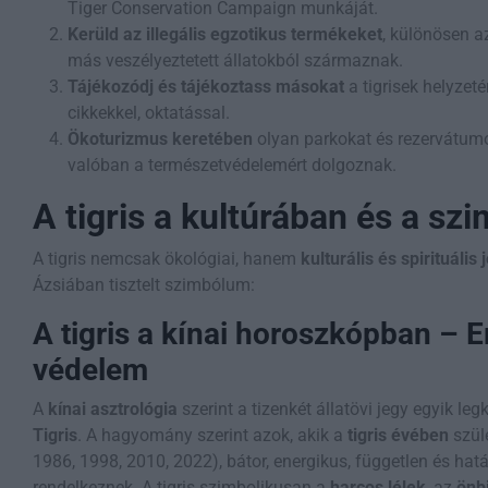
Tiger Conservation Campaign munkáját.
Kerüld az illegális egzotikus termékeket
, különösen a
más veszélyeztetett állatokból származnak.
Tájékozódj és tájékoztass másokat
a tigrisek helyzet
cikkekkel, oktatással.
Ökoturizmus keretében
olyan parkokat és rezervátum
valóban a természetvédelemért dolgoznak.
A tigris a kultúrában és a sz
A tigris nemcsak ökológiai, hanem
kulturális és spirituális 
Ázsiában tisztelt szimbólum:
A tigris a kínai horoszkópban – E
védelem
A
kínai asztrológia
szerint a tizenkét állatövi jegy egyik le
Tigris
. A hagyomány szerint azok, akik a
tigris évében
szüle
1986, 1998, 2010, 2022), bátor, energikus, független és hat
rendelkeznek. A tigris szimbolikusan a
harcos lélek
, az
önb