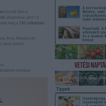
A kert koroná
Minden, amit
ben
hozták létre a
császárkorona
it)
alkalmával, ahol 13
tudni érdeme
letett meg a
TX2 célkitűzés
:
Pasztinák: A
elfeledett sz
és a modern 
zia, Kína, Malajzia és
kincse
 célok mellett:
sa,
ködések erősítése.
Vetési naptár 2026, avagy miko
ültessünk?
Tippek
Izzadságszag
izzadságfolt 
– 5 zseniális 