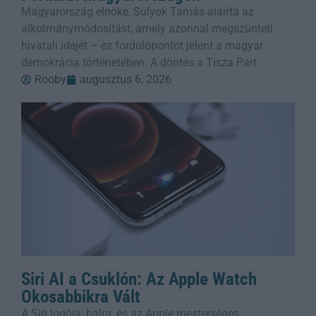
Magyarország elnöke, Sulyok Tamás aláírta az
alkotmánymódosítást, amely azonnal megszünteti
hivatali idejét – ez fordulópontot jelent a magyar
demokrácia történetében. A döntés a Tisza Párt
Rooby
augusztus 6, 2026
Siri AI a Csuklón: Az Apple Watch
Okosabbikra Vált
A Siri logója, balra, és az Apple mesterséges