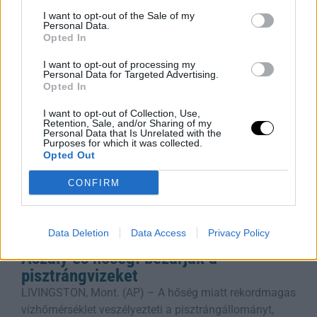
kénytelen volt leállítani egyetlen atomerőművét, a
I want to opt-out of the Sale of my
Paksi Atomerőművet. A szovjet korszakból származó
Personal Data.
Opted In
reaktorok
Rooby
augusztus 5, 2026
I want to opt-out of processing my
Personal Data for Targeted Advertising.
Opted In
I want to opt-out of Collection, Use,
Retention, Sale, and/or Sharing of my
Personal Data that Is Unrelated with the
Purposes for which it was collected.
Opted Out
CONFIRM
Data Deletion
Data Access
Privacy Policy
Aszály és hőség: bezárják a
pisztrángvizeket
LIVINGSTON, Mont. (AP) – A hőség miatt rekordmagas
vízhőmérséklet veszélyezteti a pisztrángállományt,