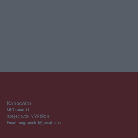
Kapcsolat
MIG-ráció Kft
Szeged 6726 Vívó köz 4
Email: migraciokft@gmail.com