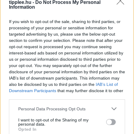
csupán az ország védelmeként, hanem a gazdasági
tipplee.hu -
Do Not Process My Personal
Information
növekedés motorjaként is beállítja a katonai
fejlesztéseket. A dokumentum szerint a
If you wish to opt-out of the sale, sharing to third parties, or
Rooby
augusztus 6, 2026
processing of your personal or sensitive information for
targeted advertising by us, please use the below opt-out
section to confirm your selection. Please note that after your
opt-out request is processed you may continue seeing
interest-based ads based on personal information utilized by
us or personal information disclosed to third parties prior to
your opt-out. You may separately opt-out of the further
disclosure of your personal information by third parties on the
IAB’s list of downstream participants. This information may
also be disclosed by us to third parties on the
IAB’s List of
Downstream Participants
that may further disclose it to other
third parties.
Duna Rekord Alacsony Vízszintje:
Personal Data Processing Opt Outs
Bénul a Paksi Atomerőmű
I want to opt-out of the Sharing of my
A Duna vízszintje rekordalacsony szintre süllyedt
personal data.
Európa szárazsága miatt, ami miatt Magyarország
Opted In