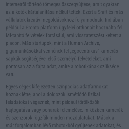
internetről történő tömeges összegyűjtése, amit gyakran
az alkotók kártalanítása nélkül tettek. Ezért a Shift és más
vállalatok kreatív megoldásokhoz folyamodnak. Indiában
például a Pronto platform ügyfelei otthonait használta fel
MI-tanító felvételek forrásául, ami visszatetszést keltett a
piacon. Más startupok, mint a Human Archive,
gigamunkásokkal vennének fel „egocentrikus” kamerás
sapkák segítségével első személyű felvételeket, ami
pontosan az a fajta adat, amire a robotikának szüksége
van.
Egyes cégek kifejezetten színpadias adatfarmokat
hoznak létre, ahol a dolgozók ismétlődő fizikai
feladatokat végeznek, mint például törölközők
hajtogatása vagy poharak felemelése, miközben kamerák
és szenzorok rögzítik minden mozdulatukat. Mások a
már forgalomban lévő robotokból gyűjtenek adatokat, és