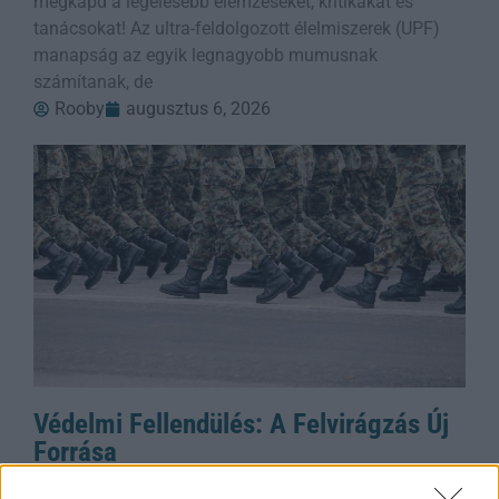
megkapd a legélesebb elemzéseket, kritikákat és
tanácsokat! Az ultra-feldolgozott élelmiszerek (UPF)
manapság az egyik legnagyobb mumusnak
számítanak, de
Rooby
augusztus 6, 2026
Védelmi Fellendülés: A Felvirágzás Új
Forrása
Japán kormánya új védelmi fehér könyvében nem