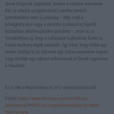
távoli dolgozók segítenek, amikor a robotok elakadnak.
Bár az adatok szolgáltatásért cserébe történő
kereskedelme nem új jelenség – elég csak a
hűségkártyákra vagy a vezetési szokásokat figyelő
biztosítási alkalmazásokra gondolni –, most az a
forradalmian új, hogy a vállalatok hajlandóak fizetni a
fizikai tevékenységek adataiért. Így lehet, hogy előbb egy
ember tisztítja ki az otthonát egy csíkos sapkában ingyen,
hogy később egy robotot adhassanak el Önnek ugyanerre
a feladatra.
Ez a cikk a Neural News AI (V1) verziójával készült.
Forrás:
https://www.theverge.com/ai-artificial-
intelligence/940007/ai-companies-will-pay-for-robot-
training-data
.