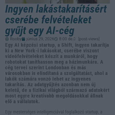
Ingyen lakástakarításért
cserébe felvételeket
gyűjt egy AI-cég
Rooby
június 29, 2026
8:00 de.
[post-views]
Egy AI képzési startup, a Shift, ingyen takarítja
ki a New York-i lakásokat, cserébe viszont
videófelvételeket készít a munkáról, hogy
robotokat taníthasson meg a házimunkára. A
cég tervei szerint Londonban és más
városokban is elindítaná a szolgáltatást, ahol a
lakók számára vonzó lehet az ingyenes
takarítás. Az adatgyűjtés azonban nem új
keletű, de a fizikai világból származó adatokért
most egyre kreatívabb megoldásokkal állnak
elő a vállalatok.
Egy mesterséges intelligenciával foglalkozó startup, a