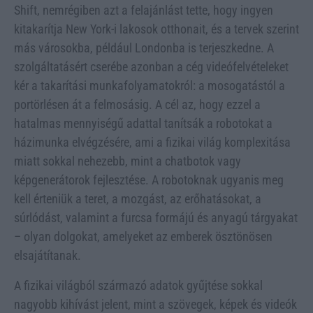
Shift, nemrégiben azt a felajánlást tette, hogy ingyen
kitakarítja New York-i lakosok otthonait, és a tervek szerint
más városokba, például Londonba is terjeszkedne. A
szolgáltatásért cserébe azonban a cég videófelvételeket
kér a takarítási munkafolyamatokról: a mosogatástól a
portörlésen át a felmosásig. A cél az, hogy ezzel a
hatalmas mennyiségű adattal tanítsák a robotokat a
házimunka elvégzésére, ami a fizikai világ komplexitása
miatt sokkal nehezebb, mint a chatbotok vagy
képgenerátorok fejlesztése. A robotoknak ugyanis meg
kell érteniük a teret, a mozgást, az erőhatásokat, a
súrlódást, valamint a furcsa formájú és anyagú tárgyakat
– olyan dolgokat, amelyeket az emberek ösztönösen
elsajátítanak.
A fizikai világból származó adatok gyűjtése sokkal
nagyobb kihívást jelent, mint a szövegek, képek és videók