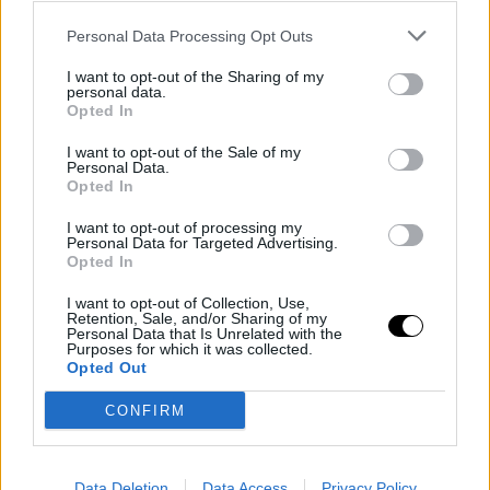
A The Match Factory számos forgalmazási
Personal Data Processing Opt Outs
megállapodást jelentett be cannes-i filmkínálatáról.
Paweł Pawlikowski *Fatherland* című filmjét számos
I want to opt-out of the Sharing of my
országba eladták, köztük Skandináviába (Nonstop
personal data.
Opted In
Entertainment), Görögországba (Spentzos Film),
Japánba (GAGA), Dél-Koreába (Challan),…
I want to opt-out of the Sale of my
Personal Data.
Opted In
I want to opt-out of processing my
29 jún, 2026
By
Rooby
Personal Data for Targeted Advertising.
Opted In
Neural Hírek
I want to opt-out of Collection, Use,
Retention, Sale, and/or Sharing of my
Personal Data that Is Unrelated with the
Purposes for which it was collected.
Opted Out
CONFIRM
Data Deletion
Data Access
Privacy Policy