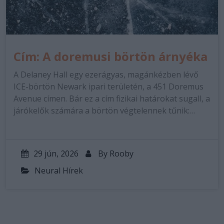
Cím: A doremusi börtön árnyéka
A Delaney Hall egy ezerágyas, magánkézben lévő
ICE-börtön Newark ipari területén, a 451 Doremus
Avenue címen. Bár ez a cím fizikai határokat sugall, a
járókelők számára a börtön végtelennek tűnik:…
29 jún, 2026
By
Rooby
Neural Hírek