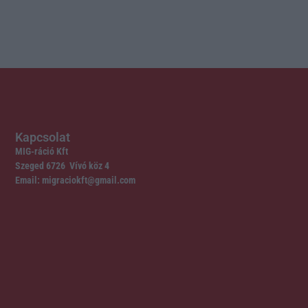
Kapcsolat
MIG-ráció Kft
Szeged 6726 Vívó köz 4
Email: migraciokft@gmail.com