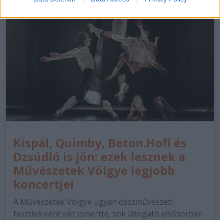
Kispál, Quimby, Beton.Hofi és
Dzsúdló is jön: ezek lesznek a
Művészetek Völgye legjobb
koncertjei
A Művészetek Völgye ugyan összművészeti
fesztiválként vált ismertté, sok látogató elsősorban