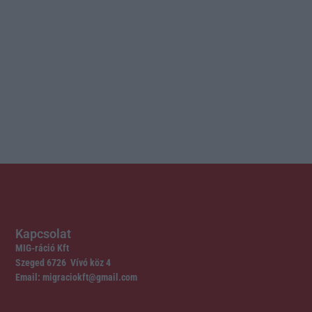
Kapcsolat
MIG-ráció Kft
Szeged 6726 Vívó köz 4
Email: migraciokft@gmail.com