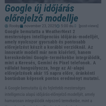
Google új időjárás
előrejelző modellje
Rooby
november 23, 2025
5:00 du.
[post-views]
Google bemutatta a WeatherNext 2
mesterséges intelligenciás időjárás-modelljét,
amely nyolcszor gyorsabb és pontosabb
előrejelzést készít a korábbi verzióknál. Az
innovatív modell már nem kísérleti, hanem
kereskedelmi Google-termékekbe integrálódik,
mint a Keresés, Gemini és Pixel telefonok. A
vállalat hangsúlyozza, hogy az AI-alapú
előrejelzések akár 15 napra előre, óránkénti
bontásban képesek pontos eredményt mutatni.
A Google bemutatta új és fejlettebb mesterséges
intelligencia alapú időjárás-előrejelző modelljét, amely
hamarosan integrálódik népszerű termékeibe, mint a