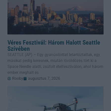
Véres Fesztivál: Három Halott Seattle
Szívében
SEATTLE (AP) – Egy gyanúsítottat letartóztattak, egy
másikat pedig keresnek, miután lövöldözés tört ki a
Space Needle alatti, zsúfolt ételfesztiválon, ahol három
ember meghalt és
Rooby
augusztus 7, 2026