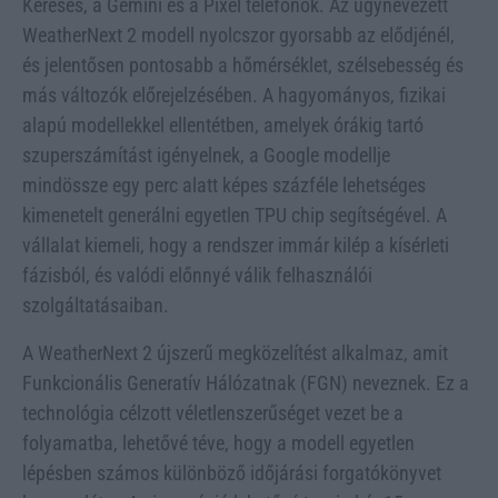
Keresés, a Gemini és a Pixel telefonok. Az úgynevezett
WeatherNext 2 modell nyolcszor gyorsabb az elődjénél,
és jelentősen pontosabb a hőmérséklet, szélsebesség és
más változók előrejelzésében. A hagyományos, fizikai
alapú modellekkel ellentétben, amelyek órákig tartó
szuperszámítást igényelnek, a Google modellje
mindössze egy perc alatt képes százféle lehetséges
kimenetelt generálni egyetlen TPU chip segítségével. A
vállalat kiemeli, hogy a rendszer immár kilép a kísérleti
fázisból, és valódi előnnyé válik felhasználói
szolgáltatásaiban.
A WeatherNext 2 újszerű megközelítést alkalmaz, amit
Funkcionális Generatív Hálózatnak (FGN) neveznek. Ez a
technológia célzott véletlenszerűséget vezet be a
folyamatba, lehetővé téve, hogy a modell egyetlen
lépésben számos különböző időjárási forgatókönyvet