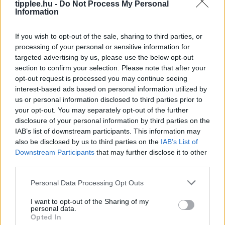
tipplee.hu -
Do Not Process My Personal
Information
If you wish to opt-out of the sale, sharing to third parties, or
processing of your personal or sensitive information for
Robotteknológiai Diákgyőzelem a
targeted advertising by us, please use the below opt-out
Mikroműanyagok Ellen
section to confirm your selection. Please note that after your
opt-out request is processed you may continue seeing
Glen Young, a 16-year-old feltette a nagy kérdést:
interest-based ads based on personal information utilized by
hogyan tanítsa meg autonóm tengeri teknős robotját
us or personal information disclosed to third parties prior to
úszni? A kanadai fiú végül egy holografikus kamerát és
your opt-out. You may separately opt-out of the further
AI-modelleket
disclosure of your personal information by third parties on the
Rooby
augusztus 7, 2026
IAB’s list of downstream participants. This information may
also be disclosed by us to third parties on the
IAB’s List of
Downstream Participants
that may further disclose it to other
third parties.
Personal Data Processing Opt Outs
I want to opt-out of the Sharing of my
personal data.
Opted In