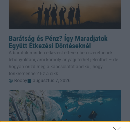
Barátság és Pénz? Így Maradjatok
Együtt Étkezési Döntéseknél
A barátok minden étkezést étteremben szeretnének
lebonyolítani, ami komoly anyagi terhet jelenthet – de
hogyan őrizd meg a kapcsolatot anélkül, hogy
tönkremennél? Ez a cikk
Rooby
augusztus 7, 2026