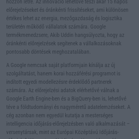
hozzon létre. Az innováció lehetővé teszi akár 15 napos
előrejelzéseket és óránkénti frissítéseket, ami különösen
értékes lehet az energia, mezőgazdaság és logisztika
területén működő vállalatok számára. Google
termékmenedzsere, Akib Uddin hangsúlyozta, hogy az
óránkénti előrejelzések segítenek a vállalkozásoknak
pontosabb döntések meghozatalában.
A Google nemcsak saját platformjain kínálja az új
szolgáltatást, hanem korai hozzáférési programot is
indított egyedi modellezésre érdeklődő partnerek
számára. Az előrejelzési adatok elérhetővé válnak a
Google Earth Engine-ben és a BigQuery-ben is, lehetővé
téve a földtudományi és nagyméretű adatelemzéseket. A
cég azonban nem egyedül kutatja a mesterséges
intelligencia időjárás-előrejelzésben való alkalmazását –
versenytársak, mint az Európai Középtávú Időjárás-