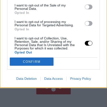
I want to opt-out of the Sale of my
Personal Data.
Opted In
Elnöki Hatalomvége: Alkotmányos
I want to opt-out of processing my
Personal Data for Targeted Advertising.
Fordulat Magyarországon
Opted In
Magyarország elnöke, Sulyok Tamás aláírta az
I want to opt-out of Collection, Use,
alkotmánymódosítást, amely azonnal megszünteti
Retention, Sale, and/or Sharing of my
Personal Data that Is Unrelated with the
hivatali idejét – ez fordulópontot jelent a magyar
Purposes for which it was collected.
demokrácia történetében. A döntés a Tisza Párt
Opted Out
Rooby
augusztus 6, 2026
CONFIRM
Még több cikk
Data Deletion
Data Access
Privacy Policy