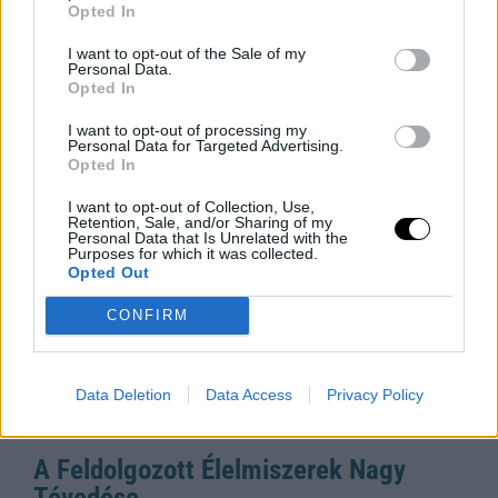
Opted In
Okosabbikra Vált
A Siri logója, balra, és az Apple mesterséges
I want to opt-out of the Sale of my
Personal Data.
intelligenciával továbbfejlesztett asszisztensének
Opted In
vizuális felülete. Apple/Vanessa Hand Orellana/CNET
Ha valaha is próbáltál már bármit kérdezni a Siritől
I want to opt-out of processing my
Personal Data for Targeted Advertising.
Rooby
augusztus 6, 2026
Opted In
I want to opt-out of Collection, Use,
Retention, Sale, and/or Sharing of my
Personal Data that Is Unrelated with the
Purposes for which it was collected.
Opted Out
CONFIRM
Data Deletion
Data Access
Privacy Policy
A Feldolgozott Élelmiszerek Nagy
Tévedése