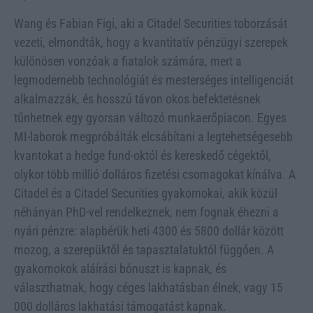
Wang és Fabian Figi, aki a Citadel Securities toborzását
vezeti, elmondták, hogy a kvantitatív pénzügyi szerepek
különösen vonzóak a fiatalok számára, mert a
legmodernebb technológiát és mesterséges intelligenciát
alkalmazzák, és hosszú távon okos befektetésnek
tűnhetnek egy gyorsan változó munkaerőpiacon. Egyes
MI-laborok megpróbálták elcsábítani a legtehetségesebb
kvantokat a hedge fund-októl és kereskedő cégektől,
olykor több millió dolláros fizetési csomagokat kínálva. A
Citadel és a Citadel Securities gyakornokai, akik közül
néhányan PhD-vel rendelkeznek, nem fognak éhezni a
nyári pénzre: alapbérük heti 4300 és 5800 dollár között
mozog, a szerepüktől és tapasztalatuktól függően. A
gyakornokok aláírási bónuszt is kapnak, és
választhatnak, hogy céges lakhatásban élnek, vagy 15
000 dolláros lakhatási támogatást kapnak.