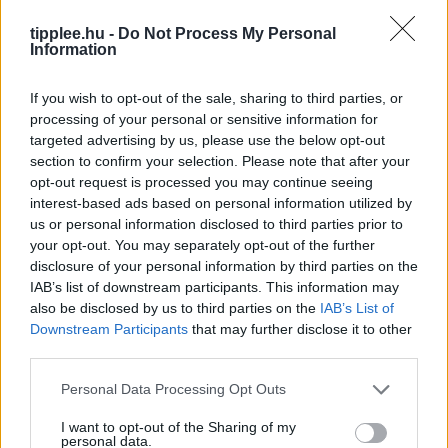
Elnöki Hatalomvége: Alkotmányos
Fordulat Magyarországon
tipplee.hu -
Do Not Process My Personal
Information
Magyarország elnöke, Sulyok Tamás aláírta az
alkotmánymódosítást, amely azonnal megszünteti
If you wish to opt-out of the sale, sharing to third parties, or
hivatali idejét – ez fordulópontot jelent a magyar
processing of your personal or sensitive information for
demokrácia történetében. A döntés a Tisza Párt
targeted advertising by us, please use the below opt-out
Rooby
augusztus 6, 2026
section to confirm your selection. Please note that after your
opt-out request is processed you may continue seeing
interest-based ads based on personal information utilized by
us or personal information disclosed to third parties prior to
your opt-out. You may separately opt-out of the further
disclosure of your personal information by third parties on the
IAB’s list of downstream participants. This information may
also be disclosed by us to third parties on the
IAB’s List of
Downstream Participants
that may further disclose it to other
third parties.
Personal Data Processing Opt Outs
I want to opt-out of the Sharing of my
Siri AI a Csuklón: Az Apple Watch
personal data.