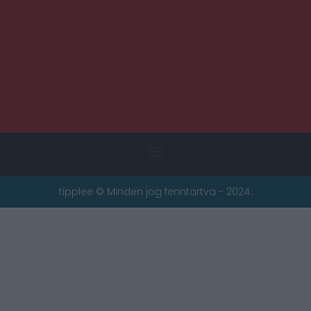
tipplee © Minden jog fenntartva - 2024.