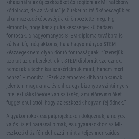
kihasználni az új eszközöket és segíteni az MI hatékony
kódolását, de az “A-plus” jelölteket az ítélőképességük és
alkalmazkodóképességük különböztette meg. Figi
elmondta, hogy bár a puha készségek különösen
fontosak, a hagyományos STEM-diploma továbbra is
súllyal bír, még akkor is, ha a hagyományos STEM-
készségek nem olyan döntő fontosságúak. “Szeretjük
azokat az embereket, akik STEM-diplomát szereznek,
nemcsak a technikai szakértelmük miatt, hanem mert
nehéz” – mondta. “Ezek az emberek kihívást akarnak
jelenteni maguknak, és ehhez egy bizonyos szintű nyers
intellektuális lóerőre van szükség, ami előreviszi őket,
függetlenül attól, hogy az eszközök hogyan fejlődnek.”
A gyakornokok csapatprojekteken dolgoznak, amelyek
valós üzleti hatással bírnak, és ugyanazokhoz az MI-
eszközökhöz férnek hozzá, mint a teljes munkaidős