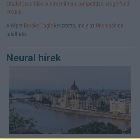
citadel-securities-summer-intern-competitive-hedge-fund-
2026-6
.
A képet
Brooke Cagle
készítette, mely az
Unsplash
-on
található.
Neural hírek