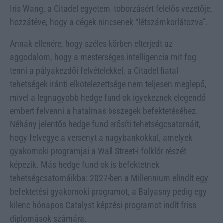
Iris Wang, a Citadel egyetemi toborzásért felelős vezetője,
hozzátéve, hogy a cégek nincsenek “létszámkorlátozva”.
Annak ellenére, hogy széles körben elterjedt az
aggodalom, hogy a mesterséges intelligencia mit fog
tenni a pályakezdői felvételekkel, a Citadel fiatal
tehetségek iránti elkötelezettsége nem teljesen meglepő,
mivel a legnagyobb hedge fund-ok igyekeznek elegendő
embert felvenni a hatalmas összegek befektetéséhez.
Néhány jelentős hedge fund erősíti tehetségcsatornáit,
hogy felvegye a versenyt a nagybankokkal, amelyek
gyakornoki programjai a Wall Street-i folklór részét
képezik. Más hedge fund-ok is befektetnek
tehetségcsatornáikba: 2027-ben a Millennium elindít egy
befektetési gyakornoki programot, a Balyasny pedig egy
kilenc hónapos Catalyst képzési programot indít friss
diplomások számára.