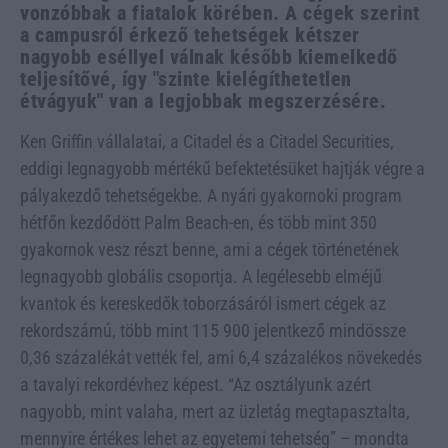
vonzóbbak a fiatalok körében. A cégek szerint
a campusról érkező tehetségek kétszer
nagyobb eséllyel válnak később kiemelkedő
teljesítővé, így "szinte kielégíthetetlen
étvágyuk" van a legjobbak megszerzésére.
Ken Griffin vállalatai, a Citadel és a Citadel Securities,
eddigi legnagyobb mértékű befektetésüket hajtják végre a
pályakezdő tehetségekbe. A nyári gyakornoki program
hétfőn kezdődött Palm Beach-en, és több mint 350
gyakornok vesz részt benne, ami a cégek történetének
legnagyobb globális csoportja. A legélesebb elméjű
kvantok és kereskedők toborzásáról ismert cégek az
rekordszámú, több mint 115 900 jelentkező mindössze
0,36 százalékát vették fel, ami 6,4 százalékos növekedés
a tavalyi rekordévhez képest. “Az osztályunk azért
nagyobb, mint valaha, mert az üzletág megtapasztalta,
mennyire értékes lehet az egyetemi tehetség” – mondta