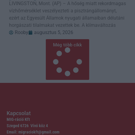
LIVINGSTON, Mont. (AP) – A hőség miatt rekordmagas
vízhőmérséklet veszélyezteti a pisztrángállományt,
ezért az Egyesült Államok nyugati államaiban délutáni
horgászati tilalmakat vezettek be. A klímaváltozás
Rooby
augusztus 5, 2026
Még több cikk
Kapcsolat
MIG-ráció Kft
Szeged 6726 Vívó köz 4
Email: migraciokft@gmail.com