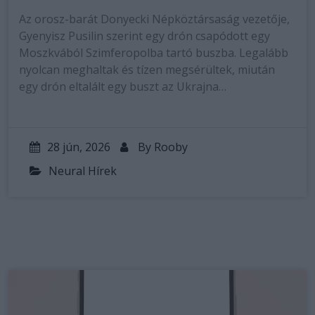
Az orosz-barát Donyecki Népköztársaság vezetője,
Gyenyisz Pusilin szerint egy drón csapódott egy
Moszkvából Szimferopolba tartó buszba. Legalább
nyolcan meghaltak és tízen megsérültek, miután
egy drón eltalált egy buszt az Ukrajna…
28 jún, 2026
By
Rooby
Neural Hírek