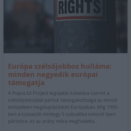
Európa szélsőjobbos hulláma:
minden negyedik európai
támogatja
A PopuList Project legújabb kutatása szerint a
szélsőjobboldali pártok támogatottsága az elmúlt
évtizedben megduplázódott Európában. Míg 1995-
ben a szavazók mintegy 5 százaléka voksolt ilyen
pártokra, ez az arány mára meghaladta…