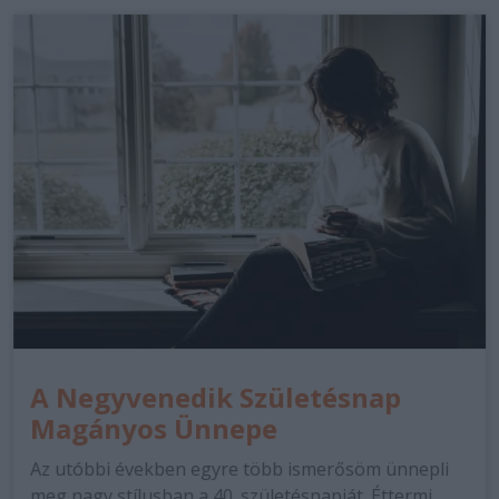
A Negyvenedik Születésnap
Magányos Ünnepe
Az utóbbi években egyre több ismerősöm ünnepli
meg nagy stílusban a 40. születésnapját. Éttermi