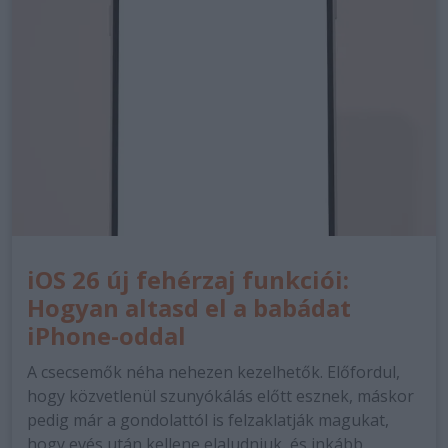
iOS 26 új fehérzaj funkciói:
Hogyan altasd el a babádat
iPhone-oddal
A csecsemők néha nehezen kezelhetők. Előfordul,
hogy közvetlenül szunyókálás előtt esznek, máskor
pedig már a gondolattól is felzaklatják magukat,
hogy evés után kellene elaludniuk, és inkább