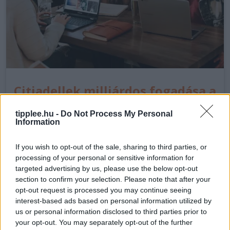
Citiadellek milliárdos fogadása a
friss diplomásokra
tipplee.hu -
Do Not Process My Personal
Information
Ken Griffin vállalatai, a Citadel és a Citadel Securities,
eddigi legnagyobb mértékű befektetésüket hajtják
If you wish to opt-out of the sale, sharing to third parties, or
végre a pályakezdő tehetségekbe. A nyári
processing of your personal or sensitive information for
gyakornoki program hétfőn kezdődött Palm Beach-
targeted advertising by us, please use the below opt-out
en, és több mint 350…
section to confirm your selection. Please note that after your
opt-out request is processed you may continue seeing
interest-based ads based on personal information utilized by
us or personal information disclosed to third parties prior to
28 jún, 2026
By
Rooby
your opt-out. You may separately opt-out of the further