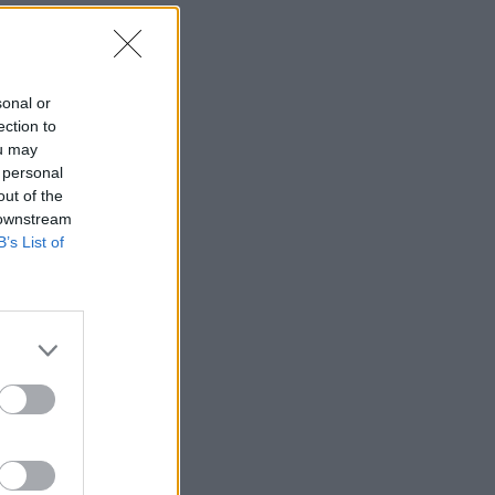
sonal or
ection to
ou may
 personal
out of the
 downstream
B’s List of