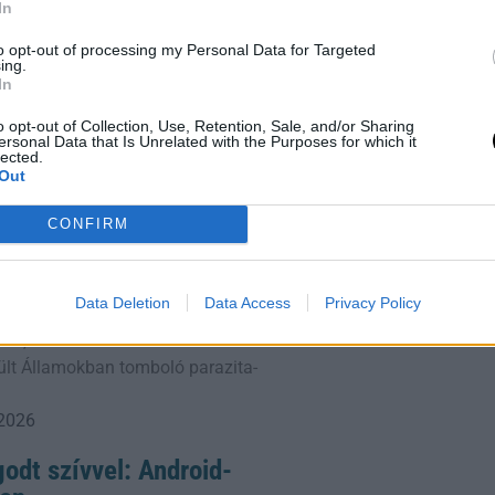
In
to opt-out of processing my Personal Data for Targeted
t-help-getting-your-baby-to-sleep-try-
ing.
In
o opt-out of Collection, Use, Retention, Sale, and/or Sharing
tó.
ersonal Data that Is Unrelated with the Purposes for which it
lected.
Out
CONFIRM
lforgatja Az Éttermek
Data Deletion
Data Access
Privacy Policy
iatt több amerikai étterem is levette
geket, miközben a fertőzés több száz
sült Államokban tomboló parazita-
 2026
odt szívvel: Android-