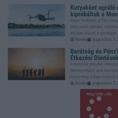
Kutyaként ugráló 
kipróbáltuk a Mon
Sean Hollister, a The Verg
Beni nevű kétlábú robotkut
4K-ban követi a gazdáját.
Rooby
augusztus 7,
Barátság és Pénz?
Étkezési Döntése
A barátok minden étkezés
lebonyolítani, ami komoly
őrizd meg a kapcsolatot a
Rooby
augusztus 7,
Még több cikk