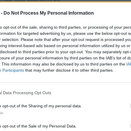
+) jelet, majd adjon hozzá egy
 be van állítva, érintse meg a Hallás
 -
Do Not Process My Personal Information
 a funkció bekapcsolásához. Alternatív
űt is: menjen a Beállítások >
to opt-out of the sale, sharing to third parties, or processing of your per
be a Háttérhangokat. Ezután az iPhone
formation for targeted advertising by us, please use the below opt-out s
r selection. Please note that after your opt-out request is processed y
solhatja a funkciót.
eing interest-based ads based on personal information utilized by us or
disclosed to third parties prior to your opt-out. You may separately opt-
ymentesítés > Audio & Vizuális >
losure of your personal information by third parties on the IAB’s list of
zthat másik hangot, és két kapcsolót
. This information may also be disclosed by us to third parties on the
IA
hogy a háttérhangok tovább szóljanak
Participants
that may further disclose it to other third parties.
ig azt szabályozza, hogy a hangok
enük is megjelentek: a Hangegyenlítővel
jobb hangszóró vagy fejhallgató közötti
l Data Processing Opt Outs
 beállíthatja, hogy a háttérhangok egy
o opt-out of the Sharing of my personal data.
n kikapcsoljanak.
In
o opt-out of the Sale of my Personal Data.