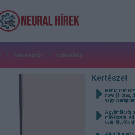
r
Névnaptár
videolista
Kertészet
Menta termeszt
nevelj illatos,
vagy cserépbe
A gyümölcsfa o
művészete: Átf
gyümölcsfák s
A kert koronás 