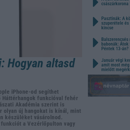
császárkorona 
Pasztinák: A k
szuperétele és
kincse
Balszerencsés 
babonák: Átok 
Péntek 13-án?
i: Hogyan altasd
Január végi ker
amit most még 
mielőtt megérk
pple iPhone-od segíthet
ő Háttérhangok funkcióval fehér
ászati Akadémia szerint is
 olyan új hangokat is kínál, mint
ön készüléket vásárolnod.
 funkciót a Vezérlőpulton vagy