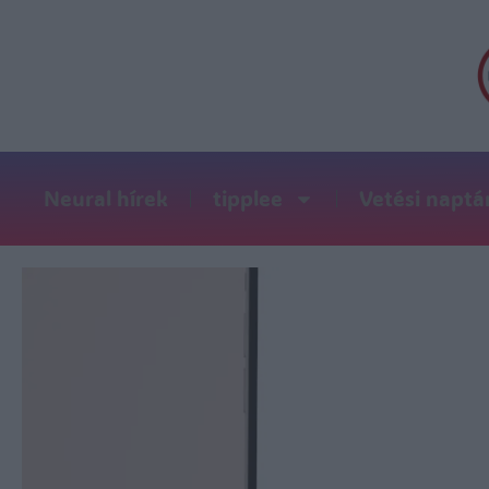
Neural hírek
tipplee
Vetési naptá