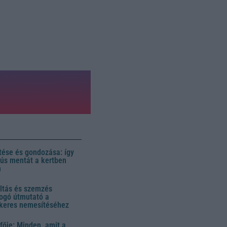
ése és gondozása: így
 dús mentát a kertben
n
ltás és szemzés
ogó útmutató a
ikeres nemesítéséhez
fője: Minden, amit a