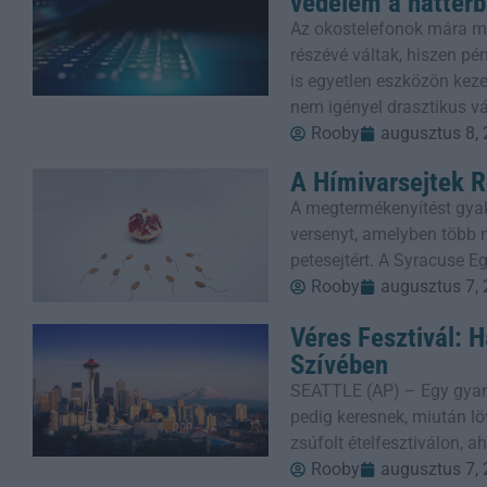
védelem a háttér
Az okostelefonok mára mi
részévé váltak, hiszen p
is egyetlen eszközön keze
nem igényel drasztikus v
Rooby
augusztus 8,
A Hímivarsejtek R
A megtermékenyítést gyak
versenyt, amelyben több m
petesejtért. A Syracuse E
Rooby
augusztus 7,
Véres Fesztivál: 
Szívében
SEATTLE (AP) – Egy gyanú
pedig keresnek, miután löv
zsúfolt ételfesztiválon, 
Rooby
augusztus 7,