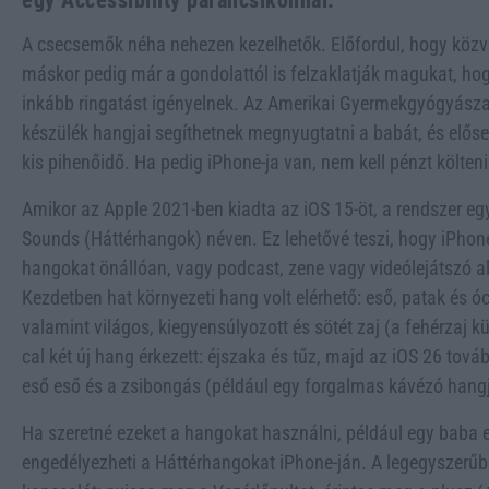
egy Accessibility parancsikonnal.
A csecsemők néha nehezen kezelhetők. Előfordul, hogy közve
máskor pedig már a gondolattól is felzaklatják magukat, hog
inkább ringatást igényelnek. Az Amerikai Gyermekgyógyászat
készülék hangjai segíthetnek megnyugtatni a babát, és elősegí
kis pihenőidő. Ha pedig iPhone-ja van, nem kell pénzt költeni
Amikor az Apple 2021-ben kiadta az iOS 15-öt, a rendszer egy
Sounds (Háttérhangok) néven. Ez lehetővé teszi, hogy iPhone-
hangokat önállóan, vagy podcast, zene vagy videólejátszó alk
Kezdetben hat környezeti hang volt elérhető: eső, patak és 
valamint világos, kiegyensúlyozott és sötét zaj (a fehérzaj
cal két új hang érkezett: éjszaka és tűz, majd az iOS 26 tová
eső eső és a zsibongás (például egy forgalmas kávézó hangj
Ha szeretné ezeket a hangokat használni, például egy baba e
engedélyezheti a Háttérhangokat iPhone-ján. A legegyszerűb