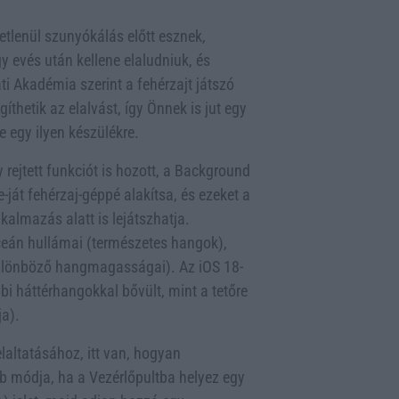
tlenül szunyókálás előtt esznek,
y evés után kellene elaludniuk, és
i Akadémia szerint a fehérzajt játszó
thetik az elalvást, így Önnek is jut egy
e egy ilyen készülékre.
 rejtett funkciót is hozott, a Background
ját fehérzaj-géppé alakítsa, és ezeket a
almazás alatt is lejátszhatja.
óceán hullámai (természetes hangok),
 különböző hangmagasságai). Az iOS 18-
bbi háttérhangokkal bővült, mint a tetőre
a).
laltatásához, itt van, hogyan
b módja, ha a Vezérlőpultba helyez egy