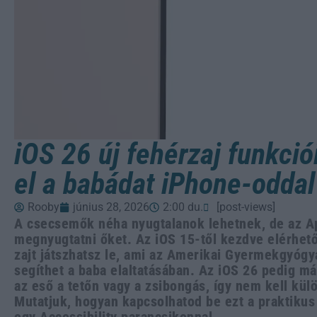
iOS 26 új fehérzaj funkció
el a babádat iPhone-oddal
Rooby
június 28, 2026
2:00 du.
[post-views]
A csecsemők néha nyugtalanok lehetnek, de az A
megnyugtatni őket. Az iOS 15-től kezdve elérhet
zajt játszhatsz le, ami az Amerikai Gyermekgyógy
segíthet a baba elaltatásában. Az iOS 26 pedig már
az eső a tetőn vagy a zsibongás, így nem kell kül
Mutatjuk, hogyan kapcsolhatod be ezt a praktikus