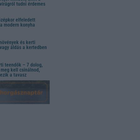
virágról tudni érdemes
özépkor elfeledett
 a modern konyha
növények és kerti
vagy áldás a kertedben
ti teendők – 7 dolog,
meg kell csinálnod,
ezik a tavasz