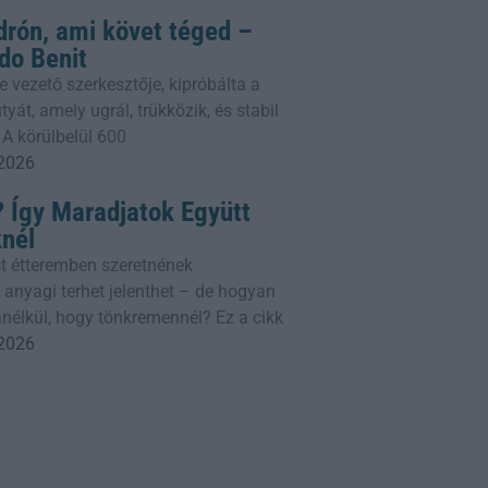
drón, ami követ téged –
do Benit
e vezető szerkesztője, kipróbálta a
yát, amely ugrál, trükközik, és stabil
 A körülbelül 600
 2026
 Így Maradjatok Együtt
knél
t étteremben szeretnének
 anyagi terhet jelenthet – de hogyan
nélkül, hogy tönkremennél? Ez a cikk
 2026