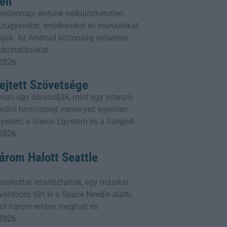
ben
ndennapi életünk nélkülözhetetlen
énzügyeinket, emlékeinket és munkánkat
ljük. Az Android biztonság erősítése
áltoztatásokat
 2026
ejtett Szövetsége
ran úgy ábrázolják, mint egy intenzív
illió hímivarsejt versenyez egyetlen
gyetem, a Sienai Egyetem és a Szegedi
 2026
Három Halott Seattle
sítottat letartóztattak, egy másikat
öldözés tört ki a Space Needle alatti,
ahol három ember meghalt és
 2026