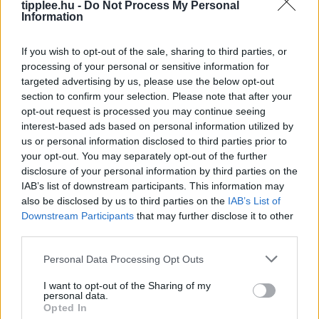
tipplee.hu -
Do Not Process My Personal
Information
If you wish to opt-out of the sale, sharing to third parties, or
processing of your personal or sensitive information for
targeted advertising by us, please use the below opt-out
section to confirm your selection. Please note that after your
opt-out request is processed you may continue seeing
interest-based ads based on personal information utilized by
Elnöki Hatalomvége: Alkotmányos
us or personal information disclosed to third parties prior to
Fordulat Magyarországon
your opt-out. You may separately opt-out of the further
disclosure of your personal information by third parties on the
Magyarország elnöke, Sulyok Tamás aláírta az
IAB’s list of downstream participants. This information may
alkotmánymódosítást, amely azonnal megszünteti
also be disclosed by us to third parties on the
IAB’s List of
hivatali idejét – ez fordulópontot jelent a magyar
Downstream Participants
that may further disclose it to other
demokrácia történetében. A döntés a Tisza Párt
third parties.
Rooby
augusztus 6, 2026
Personal Data Processing Opt Outs
I want to opt-out of the Sharing of my
personal data.
Opted In