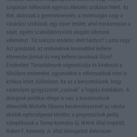
szigorúan ítélkezünk egymás étkezési szokásai felett. Az
étel, akárcsak a gyermeknevelés, a testmozgás vagy a
vásárlási szokások, egy olyan terület, ahol mindannyian a
saját, egyéni szabálykönyvünk alapján alkotunk
véleményt. Túl sokszor rendelsz ételt házhoz? Lusta vagy!
Azt gondolod, az embereknek kevesebbet kellene
étterembe járniuk és meg kellene tanulniuk főzni?
Érzéketlen! Társadalmunk stigmatizálja és kirekeszti a
túlsúlyos embereket, ugyanakkor a vékonyabbak iránt is
kritikus lehet, különösen, ha az a benyomásunk, hogy
valamilyen gyógyszerrel „csalnak” a fogyás érdekében. A
dolognak politikai rétege is van: a konzervatívok
ellenezték Michelle Obama kezdeményezését az iskolai
ebédek egészségessé tételére, a progresszívek pedig
szkeptikusak a Trump-kormány új, MAHA által inspirált,
Robert F. Kennedy Jr. által támogatott élelmiszer-