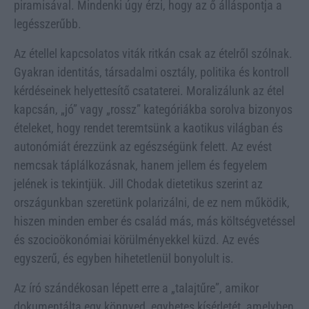
piramisával. Mindenki úgy érzi, hogy az ő álláspontja a
legésszerűbb.
Az étellel kapcsolatos viták ritkán csak az ételről szólnak.
Gyakran identitás, társadalmi osztály, politika és kontroll
kérdéseinek helyettesítő csataterei. Moralizálunk az étel
kapcsán, „jó” vagy „rossz” kategóriákba sorolva bizonyos
ételeket, hogy rendet teremtsünk a kaotikus világban és
autonómiát érezzünk az egészségünk felett. Az evést
nemcsak táplálkozásnak, hanem jellem és fegyelem
jelének is tekintjük. Jill Chodak dietetikus szerint az
országunkban szeretünk polarizálni, de ez nem működik,
hiszen minden ember és család más, más költségvetéssel
és szocioökonómiai körülményekkel küzd. Az evés
egyszerű, és egyben hihetetlenül bonyolult is.
Az író szándékosan lépett erre a „talajtűre”, amikor
dokumentálta egy könnyed, egyhetes kísérletét, amelyben