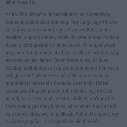
lehet rosszul is.
Az író több olvasóval is beszélgetett, akik személyes
tapasztalataikat osztották meg. Troy Large, egy 64 éves
volt bányász Nevadából, egy évtizede váltott „valódi
ételekre” alapozó diétára, amely tíz kategóriában foglalja
össze a feldolgozatlan élelmiszereket. Ő hangsúlyozza,
hogy nem fundamentalista, hisz az étkezésnek társasági
eseménynek kell lennie. Dawn Perrault, egy 63 éves
jelzálog-hitelfeldolgozó és pizzéria-tulajdonos Tennessee-
ből, „jojo-ként” jellemezte saját súlyingadozásait, és
aggodalmát fejezte ki a fiatalabb generációk főzési
készségeivel kapcsolatban. John Clancy, egy 64 éves
nyugdíjas Las Vegasból, szerint a költséghatékony házi
főzés nem olyan nagy kihívás, bár elismeri, hogy az idő
és a tárhely előnyeivel rendelkezik. Robert Moredock, egy
77 éves nyugdíjas, aki fogyatékkal élő fiával és