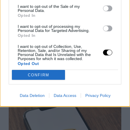
I want to opt-out of the Sale of my
Personal Data.
Opted In
I want to opt-out of processing my
Personal Data for Targeted Advertising.
Opted In
I want to opt-out of Collection, Use,
Siri AI a Csuklón: Az Apple Watch
Retention, Sale, and/or Sharing of my
Personal Data that Is Unrelated with the
Okosabbikra Vált
Purposes for which it was collected.
Opted Out
A Siri logója, balra, és az Apple mesterséges
intelligenciával továbbfejlesztett asszisztensének
CONFIRM
vizuális felülete. Apple/Vanessa Hand Orellana/CNET
Ha valaha is próbáltál már bármit kérdezni a Siritől
Rooby
augusztus 6, 2026
Data Deletion
Data Access
Privacy Policy