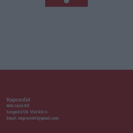
Kapcsolat
MIG-ráció Kft
Szeged 6726 Vívó köz 4
Email: migraciokft@gmail.com