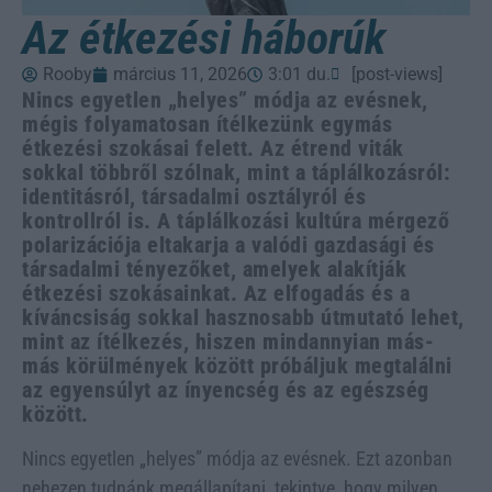
Az étkezési háborúk
Rooby
március 11, 2026
3:01 du.
[post-views]
Nincs egyetlen „helyes” módja az evésnek,
mégis folyamatosan ítélkezünk egymás
étkezési szokásai felett. Az étrend viták
sokkal többről szólnak, mint a táplálkozásról:
identitásról, társadalmi osztályról és
kontrollról is. A táplálkozási kultúra mérgező
polarizációja eltakarja a valódi gazdasági és
társadalmi tényezőket, amelyek alakítják
étkezési szokásainkat. Az elfogadás és a
kíváncsiság sokkal hasznosabb útmutató lehet,
mint az ítélkezés, hiszen mindannyian más-
más körülmények között próbáljuk megtalálni
az egyensúlyt az ínyencség és az egészség
között.
Nincs egyetlen „helyes” módja az evésnek. Ezt azonban
nehezen tudnánk megállapítani, tekintve, hogy milyen