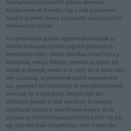
feleségével szigorú havi 925 dolláros élelmiszer-
költségvetésen él, kiemelte, hogy a viták gyakran nem
magáról az ételről, hanem a társadalmi polarizációról és
intoleranciáról szólnak.
Az egyéni kritikák gyakran figyelmen kívül hagyják az
étkezési szokásokat formáló nagyobb gazdasági és
kereskedelmi erőket. Chodak dietetikus szerint fontos a
kíváncsiság, nem az ítélkezés: nemcsak az számít, mit
esznek az emberek, hanem az is, miért. Az ok szinte soha
nem a lustaság; az embereknek zsúfolt munkarendjük
van, gyerekeket kell fuvarozniuk, és más kötelezettségeik
is vannak, így a teljes értékű, tökéletes házi étel
elkészítése gyakran az első, ami kiesik. Az amerikai
táplálkozási oktatás is sokat kívánna magára. Az író
számára az RFK-diétás tapasztalat főleg pozitív volt, bár
egy ideig nem kíván húsgombócot. Áttért a teljes tejre,