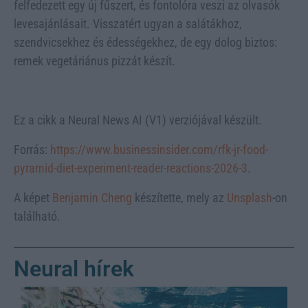
felfedezett egy új fűszert, és fontolóra veszi az olvasók
levesajánlásait. Visszatért ugyan a salátákhoz,
szendvicsekhez és édességekhez, de egy dolog biztos:
remek vegetáriánus pizzát készít.
Ez a cikk a Neural News AI (V1) verziójával készült.
Forrás:
https://www.businessinsider.com/rfk-jr-food-
pyramid-diet-experiment-reader-reactions-2026-3
.
A képet
Benjamin Cheng
készítette, mely az
Unsplash
-on
található.
Neural hírek