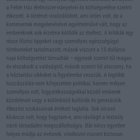
a Fehér Ház élelmiszer-irányelvei és költségvetése szerint
étkezett. A történet viralizálódott, ami öröm volt, de a
kommentek megjelenésével egyértelművé vált, hogy az
embereknek sok érzelme kötődik az ételhez. A kritikák egy
része főzési tippeket vagy személyes egészségügyi
történeteket tartalmazott, mások viszont a 15 dolláros
napi költségvetést támadták – egyesek szerint túl magas
és elszakadt a valóságtól, mások szerint túl alacsony, ha
a háztartási cikkeket is figyelembe vesszük. A legtöbb
hozzászólás nem kifejezetten politikai, hanem mélyen
személyes volt, fogyatékosságokkal küzdő emberek
küzdelmeit vagy a különböző kultúrák és generációk
étkezési szokásainak értékeit taglalta. Sok olvasó
kíváncsi volt, hogy fogytam-e, ami rávilágít a testsúly
iránti társadalmi megszállottságra. Bár nincs egyetlen
helyes módja az evésnek, vitatkozni viszont biztosan