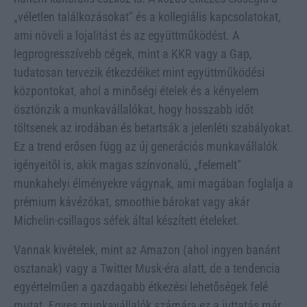
„véletlen találkozásokat” és a kollegiális kapcsolatokat,
ami növeli a lojalitást és az együttműködést. A
legprogresszívebb cégek, mint a KKR vagy a Gap,
tudatosan tervezik étkezdéiket mint együttműködési
központokat, ahol a minőségi ételek és a kényelem
ösztönzik a munkavállalókat, hogy hosszabb időt
töltsenek az irodában és betartsák a jelenléti szabályokat.
Ez a trend erősen függ az új generációs munkavállalók
igényeitől is, akik magas színvonalú, „felemelt”
munkahelyi élményekre vágynak, ami magában foglalja a
prémium kávézókat, smoothie bárokat vagy akár
Michelin-csillagos séfek által készített ételeket.
Vannak kivételek, mint az Amazon (ahol ingyen banánt
osztanak) vagy a Twitter Musk-éra alatt, de a tendencia
egyértelműen a gazdagabb étkezési lehetőségek felé
mutat. Egyes munkavállalók számára ez a juttatás már