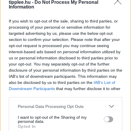
tipplee.hu -
Do Not Process My Personal
Information
If you wish to opt-out of the sale, sharing to third parties, or
processing of your personal or sensitive information for
targeted advertising by us, please use the below opt-out
section to confirm your selection. Please note that after your
opt-out request is processed you may continue seeing
interest-based ads based on personal information utilized by
us or personal information disclosed to third parties prior to
your opt-out. You may separately opt-out of the further
disclosure of your personal information by third parties on the
Robotteknológiai Diákgyőzelem a
IAB’s list of downstream participants. This information may
also be disclosed by us to third parties on the
IAB’s List of
Mikroműanyagok Ellen
Downstream Participants
that may further disclose it to other
Glen Young, a 16-year-old feltette a nagy kérdést:
third parties.
hogyan tanítsa meg autonóm tengeri teknős robotját
úszni? A kanadai fiú végül egy holografikus kamerát és
Personal Data Processing Opt Outs
AI-modelleket
I want to opt-out of the Sharing of my
Rooby
augusztus 7, 2026
personal data.
Opted In