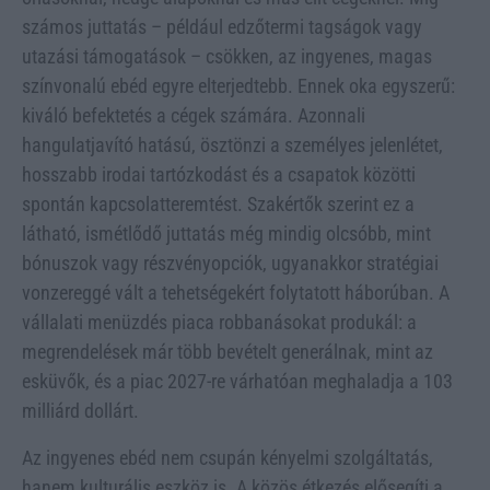
számos juttatás – például edzőtermi tagságok vagy
utazási támogatások – csökken, az ingyenes, magas
színvonalú ebéd egyre elterjedtebb. Ennek oka egyszerű:
kiváló befektetés a cégek számára. Azonnali
hangulatjavító hatású, ösztönzi a személyes jelenlétet,
hosszabb irodai tartózkodást és a csapatok közötti
spontán kapcsolatteremtést. Szakértők szerint ez a
látható, ismétlődő juttatás még mindig olcsóbb, mint
bónuszok vagy részvényopciók, ugyanakkor stratégiai
vonzereggé vált a tehetségekért folytatott háborúban. A
vállalati menüzdés piaca robbanásokat produkál: a
megrendelések már több bevételt generálnak, mint az
esküvők, és a piac 2027-re várhatóan meghaladja a 103
milliárd dollárt.
Az ingyenes ebéd nem csupán kényelmi szolgáltatás,
hanem kulturális eszköz is. A közös étkezés elősegíti a