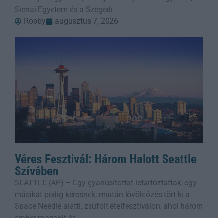
Sienai Egyetem és a Szegedi
Rooby
augusztus 7, 2026
Véres Fesztivál: Három Halott Seattle
Szívében
SEATTLE (AP) – Egy gyanúsítottat letartóztattak, egy
másikat pedig keresnek, miután lövöldözés tört ki a
Space Needle alatti, zsúfolt ételfesztiválon, ahol három
ember meghalt és