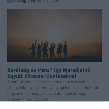
Rooby
augusztus 7, 2026
Barátság és Pénz? Így Maradjatok
Együtt Étkezési Döntéseknél
A barátok minden étkezést étteremben szeretnének
lebonyolítani, ami komoly anyagi terhet jelenthet – de
hogyan őrizd meg a kapcsolatot anélkül, hogy
tönkremennél? Ez a cikk
Rooby
augusztus 7, 2026