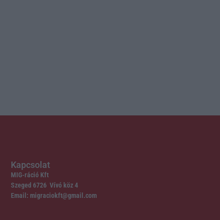
Kapcsolat
MIG-ráció Kft
Szeged 6726 Vívó köz 4
Email: migraciokft@gmail.com