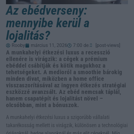
Az ebédverseny:
mennyibe kerül a
lojalitás?
Rooby
március 11, 2026
7:00 de.
[post-views]
A munkahelyi étkezési luxus a recesszió
ellenére is virágzik: a cégek a prémium
ebéddel csábítják és kötik magukhoz a
tehetségeket. A medioról a smoothie bárokig
minden divat, miközben a home office
visszaszorításával az ingyen étkezés stratégiai
eszközzé avanzsált. Az ebéd nemcsak táplál,
hanem csapatépít és lojalitást növel –
olcsóbban, mint a bónuszok.
A munkahelyi étkezési luxus a szigorúbb vállalati
takarékosság mellett is virágzik, különösen a technológiai
óriásoknál, hedge alapoknál és más elit cégeknél. Míg