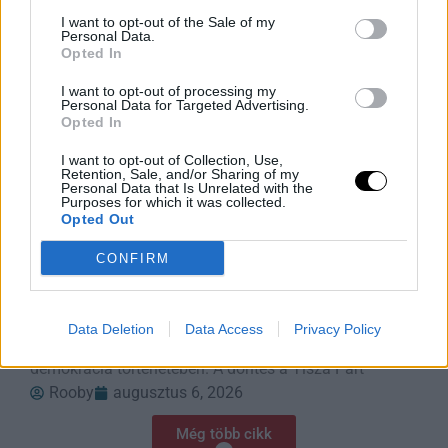
I want to opt-out of the Sale of my
Personal Data.
Opted In
I want to opt-out of processing my
Personal Data for Targeted Advertising.
Opted In
I want to opt-out of Collection, Use,
Retention, Sale, and/or Sharing of my
Personal Data that Is Unrelated with the
Purposes for which it was collected.
Opted Out
Elnöki Hatalomvége: Alkotmányos
CONFIRM
Fordulat Magyarországon
Magyarország elnöke, Sulyok Tamás aláírta az
alkotmánymódosítást, amely azonnal megszünteti
Data Deletion
Data Access
Privacy Policy
hivatali idejét – ez fordulópontot jelent a magyar
demokrácia történetében. A döntés a Tisza Párt
Rooby
augusztus 6, 2026
Még több cikk