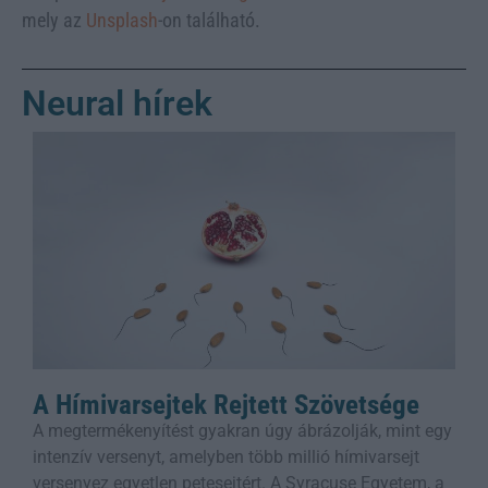
mely az
Unsplash
-on található.
Neural hírek
A Hímivarsejtek Rejtett Szövetsége
A megtermékenyítést gyakran úgy ábrázolják, mint egy
intenzív versenyt, amelyben több millió hímivarsejt
versenyez egyetlen petesejtért. A Syracuse Egyetem, a