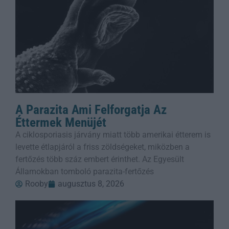
A Parazita Ami Felforgatja Az
Éttermek Menüjét
A ciklosporiasis járvány miatt több amerikai étterem is
levette étlapjáról a friss zöldségeket, miközben a
fertőzés több száz embert érinthet. Az Egyesült
Államokban tomboló parazita-fertőzés
Rooby
augusztus 8, 2026