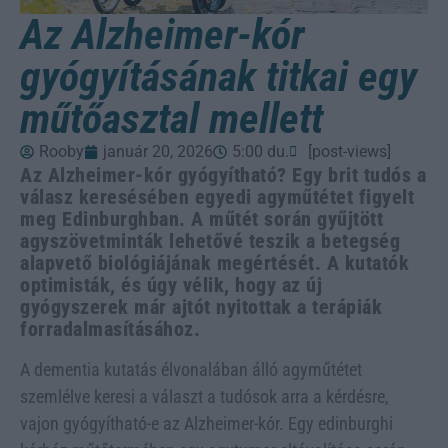
Az Alzheimer-kór
gyógyításának titkai egy
műtőasztal mellett
Rooby
január 20, 2026
5:00 du.
[post-views]
Az Alzheimer-kór gyógyítható? Egy brit tudós a
válasz keresésében egyedi agyműtétet figyelt
meg Edinburghban. A műtét során gyűjtött
agyszövetminták lehetővé teszik a betegség
alapvető biológiájának megértését. A kutatók
optimisták, és úgy vélik, hogy az új
gyógyszerek már ajtót nyitottak a terápiák
forradalmasításához.
A dementia kutatás élvonalában álló agyműtétet
szemlélve keresi a választ a tudósok arra a kérdésre,
vajon gyógyítható-e az Alzheimer-kór. Egy edinburghi