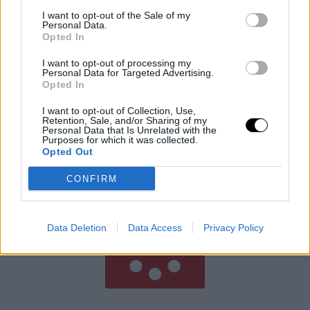
I want to opt-out of the Sale of my
Personal Data.
Opted In
I want to opt-out of processing my
Personal Data for Targeted Advertising.
Barátság és Pénz? Így Maradjatok
Opted In
Együtt Étkezési Döntéseknél
I want to opt-out of Collection, Use,
A barátok minden étkezést étteremben szeretnének
Retention, Sale, and/or Sharing of my
lebonyolítani, ami komoly anyagi terhet jelenthet – de
Personal Data that Is Unrelated with the
Purposes for which it was collected.
hogyan őrizd meg a kapcsolatot anélkül, hogy
Opted Out
tönkremennél? Ez a cikk
Rooby
augusztus 7, 2026
CONFIRM
Még több cikk
Data Deletion
Data Access
Privacy Policy