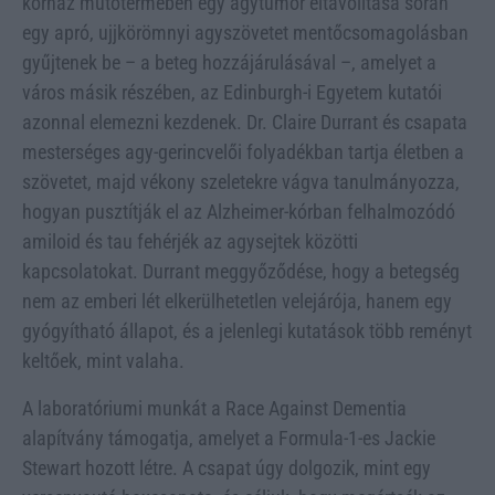
kórház műtőtermében egy agytumor eltávolítása során
egy apró, ujjkörömnyi agyszövetet mentőcsomagolásban
gyűjtenek be – a beteg hozzájárulásával –, amelyet a
város másik részében, az Edinburgh-i Egyetem kutatói
azonnal elemezni kezdenek. Dr. Claire Durrant és csapata
mesterséges agy-gerincvelői folyadékban tartja életben a
szövetet, majd vékony szeletekre vágva tanulmányozza,
hogyan pusztítják el az Alzheimer-kórban felhalmozódó
amiloid és tau fehérjék az agysejtek közötti
kapcsolatokat. Durrant meggyőződése, hogy a betegség
nem az emberi lét elkerülhetetlen velejárója, hanem egy
gyógyítható állapot, és a jelenlegi kutatások több reményt
keltőek, mint valaha.
A laboratóriumi munkát a Race Against Dementia
alapítvány támogatja, amelyet a Formula-1-es Jackie
Stewart hozott létre. A csapat úgy dolgozik, mint egy