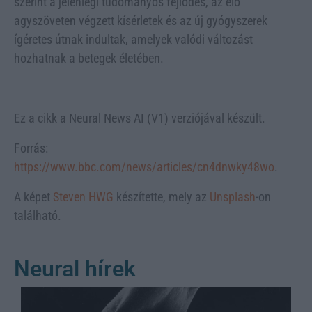
szerint a jelenlegi tudományos fejlődés, az élő
agyszöveten végzett kísérletek és az új gyógyszerek
ígéretes útnak indultak, amelyek valódi változást
hozhatnak a betegek életében.
Ez a cikk a Neural News AI (V1) verziójával készült.
Forrás:
https://www.bbc.com/news/articles/cn4dnwky48wo
.
A képet
Steven HWG
készítette, mely az
Unsplash
-on
található.
Neural hírek