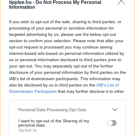
tipplee.hu -
Do Not Process My Personal
Information
If you wish to opt-out of the sale, sharing to third parties, or
processing of your personal or sensitive information for
targeted advertising by us, please use the below opt-out
Kutyaként ugráló drón, ami követ
section to confirm your selection. Please note that after your
téged – kipróbáltuk a Mondo Benit
opt-out request is processed you may continue seeing
interest-based ads based on personal information utilized by
Sean Hollister, a The Verge vezető szerkesztője,
us or personal information disclosed to third parties prior to
kipróbálta a Beni nevű kétlábú robotkutyát, amely
your opt-out. You may separately opt-out of the further
ugrál, trükközik, és stabil 4K-ban követi a gazdáját. A
disclosure of your personal information by third parties on the
körülbelül 600
IAB’s list of downstream participants. This information may
Rooby
augusztus 7, 2026
also be disclosed by us to third parties on the
IAB’s List of
Downstream Participants
that may further disclose it to other
third parties.
Personal Data Processing Opt Outs
I want to opt-out of the Sharing of my
personal data.
Opted In