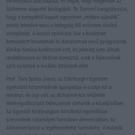
versenyautó boxcsapata, és céljuk, hogy megértsék az
Alzheimer alapvető biológiáját. Dr. Durrant hangsúlyozza,
hogy a betegektől kapott agyszövet „értékes ajándék”,
amely lehetővé teszi a betegség élő szöveten történő
vizsgálatát. A kutató optimista: bár a korábban
bemutatott lecanemab és donanemab nevű gyógyszerek
klinikai hatása korlátozott volt, és jelenleg nem állnak
rendelkezésre az NHS-en keresztül, ezek a fejlesztések
ajtót nyitottak a további áttörések előtt.
Prof. Tara Spires-Jones, az Edinburgh-i Egyetem
agykutató központjának igazgatója is osztja ezt a
reményt, és úgy véli, az Alzheimer-kór területén
életmegváltoztató fejlesztések várhatók a közeljövőben.
Az Egyesült Királyságban körülbelül egymillióan
szenvednek valamilyen formában demenciában, az
Alzheimer-kórral a legelterjedtebb formaként. A kutatók