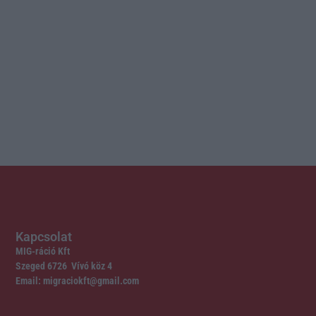
Kapcsolat
MIG-ráció Kft
Szeged 6726 Vívó köz 4
Email: migraciokft@gmail.com