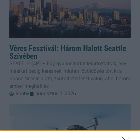
Véres Fesztivál: Három Halott Seattle
Szívében
SEATTLE (AP) – Egy gyanúsítottat letartóztattak, egy
másikat pedig keresnek, miután lövöldözés tört ki a
Space Needle alatti, zsúfolt ételfesztiválon, ahol három
ember meghalt és
Rooby
augusztus 7, 2026