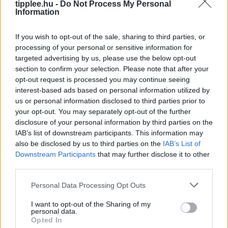
tipplee.hu -
Do Not Process My Personal
Information
If you wish to opt-out of the sale, sharing to third parties, or
processing of your personal or sensitive information for
targeted advertising by us, please use the below opt-out
section to confirm your selection. Please note that after your
opt-out request is processed you may continue seeing
interest-based ads based on personal information utilized by
us or personal information disclosed to third parties prior to
your opt-out. You may separately opt-out of the further
disclosure of your personal information by third parties on the
Robotteknológiai Diákgyőzelem a
IAB’s list of downstream participants. This information may
Mikroműanyagok Ellen
also be disclosed by us to third parties on the
IAB’s List of
Downstream Participants
that may further disclose it to other
Glen Young, a 16-year-old feltette a nagy kérdést:
third parties.
hogyan tanítsa meg autonóm tengeri teknős robotját
úszni? A kanadai fiú végül egy holografikus kamerát és
Personal Data Processing Opt Outs
AI-modelleket
I want to opt-out of the Sharing of my
Rooby
augusztus 7, 2026
personal data.
Opted In