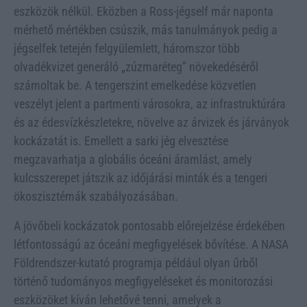
eszközök nélkül. Eközben a Ross-jégself már naponta
mérhető mértékben csúszik, más tanulmányok pedig a
jégselfek tetején felgyülemlett, háromszor több
olvadékvizet generáló „zúzmaréteg” növekedéséről
számoltak be. A tengerszint emelkedése közvetlen
veszélyt jelent a partmenti városokra, az infrastruktúrára
és az édesvízkészletekre, növelve az árvizek és járványok
kockázatát is. Emellett a sarki jég elvesztése
megzavarhatja a globális óceáni áramlást, amely
kulcsszerepet játszik az időjárási minták és a tengeri
ökoszisztémák szabályozásában.
A jövőbeli kockázatok pontosabb előrejelzése érdekében
létfontosságú az óceáni megfigyelések bővítése. A NASA
Földrendszer-kutató programja például olyan űrből
történő tudományos megfigyeléseket és monitorozási
eszközöket kíván lehetővé tenni, amelyek a