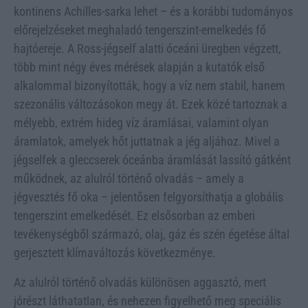
kontinens Achilles-sarka lehet – és a korábbi tudományos
előrejelzéseket meghaladó tengerszint-emelkedés fő
hajtóereje. A Ross-jégself alatti óceáni üregben végzett,
több mint négy éves mérések alapján a kutatók első
alkalommal bizonyították, hogy a víz nem stabil, hanem
szezonális változásokon megy át. Ezek közé tartoznak a
mélyebb, extrém hideg víz áramlásai, valamint olyan
áramlatok, amelyek hőt juttatnak a jég aljához. Mivel a
jégselfek a gleccserek óceánba áramlását lassító gátként
működnek, az alulról történő olvadás – amely a
jégvesztés fő oka – jelentősen felgyorsíthatja a globális
tengerszint emelkedését. Ez elsősorban az emberi
tevékenységből származó, olaj, gáz és szén égetése által
gerjesztett klímaváltozás következménye.
Az alulról történő olvadás különösen aggasztó, mert
jórészt láthatatlan, és nehezen figyelhető meg speciális