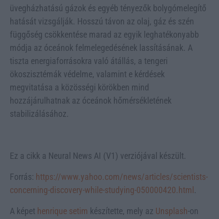
üvegházhatású gázok és egyéb tényezők bolygómelegítő
hatását vizsgálják. Hosszú távon az olaj, gáz és szén
függőség csökkentése marad az egyik leghatékonyabb
módja az óceánok felmelegedésének lassításának. A
tiszta energiaforrásokra való átállás, a tengeri
ökoszisztémák védelme, valamint e kérdések
megvitatása a közösségi körökben mind
hozzájárulhatnak az óceánok hőmérsékletének
stabilizálásához.
Ez a cikk a Neural News AI (V1) verziójával készült.
Forrás:
https://www.yahoo.com/news/articles/scientists-
concerning-discovery-while-studying-050000420.html
.
A képet
henrique setim
készítette, mely az
Unsplash
-on