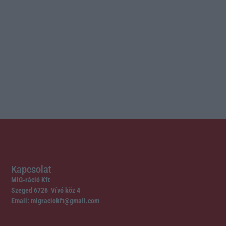
Kapcsolat
MIG-ráció Kft
Szeged 6726 Vívó köz 4
Email: migraciokft@gmail.com