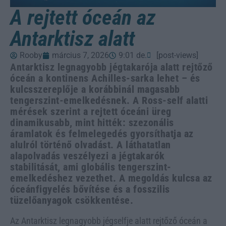
A rejtett óceán az
Antarktisz alatt
Rooby
március 7, 2026
9:01 de.
[post-views]
Antarktisz legnagyobb jégtakarója alatt rejtőző
óceán a kontinens Achilles-sarka lehet – és
kulcsszereplője a korábbinál magasabb
tengerszint-emelkedésnek. A Ross-self alatti
mérések szerint a rejtett óceáni üreg
dinamikusabb, mint hitték: szezonális
áramlatok és felmelegedés gyorsíthatja az
alulról történő olvadást. A láthatatlan
alapolvadás veszélyezi a jégtakarók
stabilitását, ami globális tengerszint-
emelkedéshez vezethet. A megoldás kulcsa az
óceánfigyelés bővítése és a fosszilis
tüzelőanyagok csökkentése.
Az Antarktisz legnagyobb jégselfje alatt rejtőző óceán a