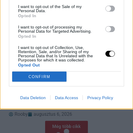
I want to opt-out of the Sale of my
Personal Data.
Opted In
I want to opt-out of processing my
Personal Data for Targeted Advertising.
Opted In
I want to opt-out of Collection, Use,
Retention, Sale, and/or Sharing of my
Personal Data that Is Unrelated with the
Purposes for which it was collected.
Opted Out
Elnöki Hatalomvége: Alkotmányos
Fordulat Magyarországon
CONFIRM
Magyarország elnöke, Sulyok Tamás aláírta az
alkotmánymódosítást, amely azonnal megszünteti
Data Deletion
Data Access
Privacy Policy
hivatali idejét – ez fordulópontot jelent a magyar
demokrácia történetében. A döntés a Tisza Párt
Rooby
augusztus 6, 2026
Még több cikk