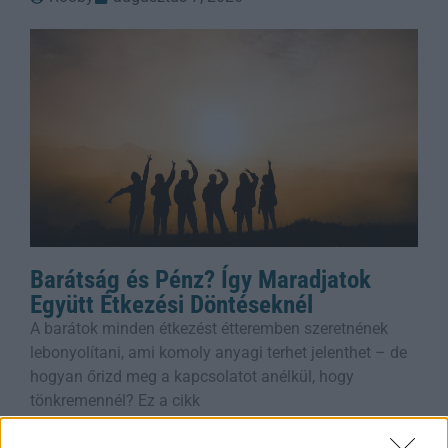
Barátság és Pénz? Így Maradjatok
Együtt Étkezési Döntéseknél
A barátok minden étkezést étteremben szeretnének
lebonyolítani, ami komoly anyagi terhet jelenthet – de
hogyan őrizd meg a kapcsolatot anélkül, hogy
tönkremennél? Ez a cikk
Rooby
augusztus 7, 2026