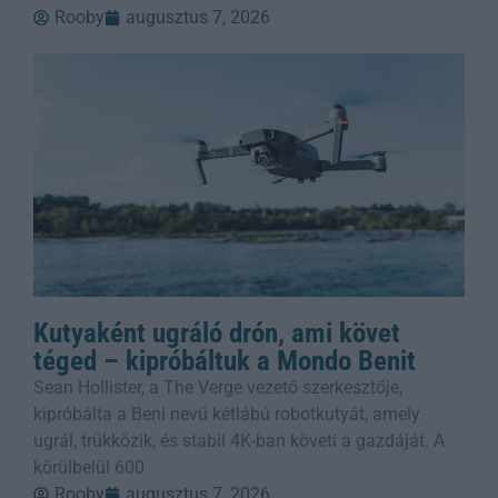
Rooby
augusztus 7, 2026
Kutyaként ugráló drón, ami követ
téged – kipróbáltuk a Mondo Benit
Sean Hollister, a The Verge vezető szerkesztője,
kipróbálta a Beni nevű kétlábú robotkutyát, amely
ugrál, trükközik, és stabil 4K-ban követi a gazdáját. A
körülbelül 600
Rooby
augusztus 7, 2026