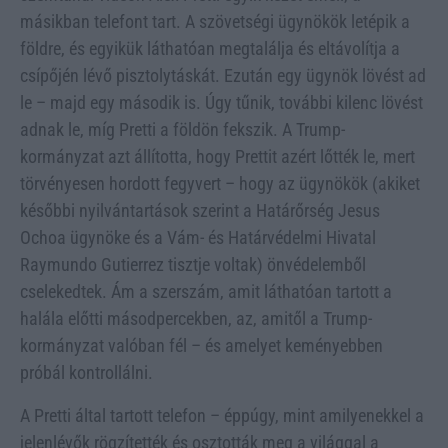
másikban telefont tart. A szövetségi ügynökök letépik a
földre, és egyikük láthatóan megtalálja és eltávolítja a
csípőjén lévő pisztolytáskát. Ezután egy ügynök lövést ad
le – majd egy második is. Úgy tűnik, további kilenc lövést
adnak le, míg Pretti a földön fekszik. A Trump-
kormányzat azt állította, hogy Prettit azért lőtték le, mert
törvényesen hordott fegyvert – hogy az ügynökök (akiket
későbbi nyilvántartások szerint a Határőrség Jesus
Ochoa ügynöke és a Vám- és Határvédelmi Hivatal
Raymundo Gutierrez tisztje voltak) önvédelemből
cselekedtek. Ám a szerszám, amit láthatóan tartott a
halála előtti másodpercekben, az, amitől a Trump-
kormányzat valóban fél – és amelyet keményebben
próbál kontrollálni.
A Pretti által tartott telefon – éppúgy, mint amilyenekkel a
jelenlévők rögzítették és osztották meg a világgal a