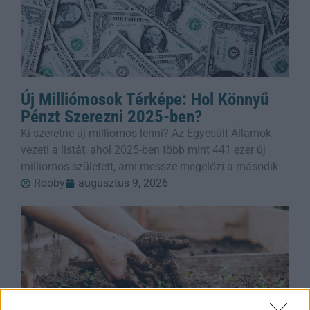
Új Milliómosok Térképe: Hol Könnyű
Pénzt Szerezni 2025-ben?
Ki szeretne új milliomos lenni? Az Egyesült Államok
vezeti a listát, ahol 2025-ben több mint 441 ezer új
milliomos született, ami messze megelőzi a második
Rooby
augusztus 9, 2026