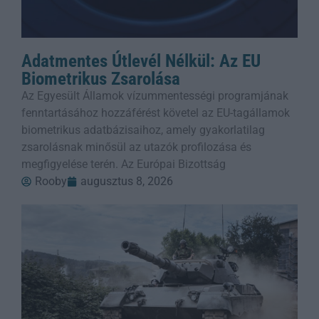
Adatmentes Útlevél Nélkül: Az EU
Biometrikus Zsarolása
Az Egyesült Államok vízummentességi programjának
fenntartásához hozzáférést követel az EU-tagállamok
biometrikus adatbázisaihoz, amely gyakorlatilag
zsarolásnak minősül az utazók profilozása és
megfigyelése terén. Az Európai Bizottság
Rooby
augusztus 8, 2026