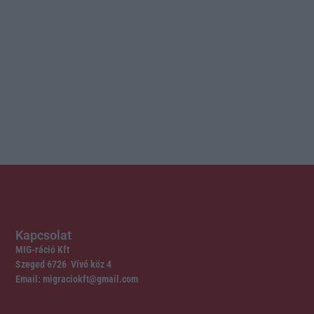
Kapcsolat
MIG-ráció Kft
Szeged 6726 Vívó köz 4
Email: migraciokft@gmail.com