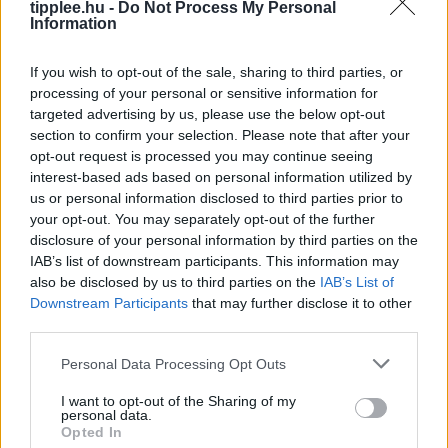
tipplee.hu -
Do Not Process My Personal
Information
If you wish to opt-out of the sale, sharing to third parties, or
processing of your personal or sensitive information for
Kertből a konyhába: Így spórolok havi
targeted advertising by us, please use the below opt-out
500 dollárt friss zöldségeken
section to confirm your selection. Please note that after your
Ha azt mondtad volna öt éve, hogy a reggeleimet
opt-out request is processed you may continue seeing
paradicsomnövények ellenőrzésével és az első eper
interest-based ads based on personal information utilized by
betakarításával kezdem, biztosan elnevettem volna
us or personal information disclosed to third parties prior to
your opt-out. You may separately opt-out of the further
magam. Egy kétgyermekes anyukaként és
disclosure of your personal information by third parties on the
Rooby
augusztus 9, 2026
IAB’s list of downstream participants. This information may
also be disclosed by us to third parties on the
IAB’s List of
Downstream Participants
that may further disclose it to other
third parties.
Personal Data Processing Opt Outs
I want to opt-out of the Sharing of my
personal data.
Opted In