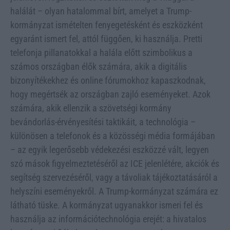
halálát – olyan hatalommal bírt, amelyet a Trump-
kormányzat ismételten fenyegetésként és eszközként
egyaránt ismert fel, attól függően, ki használja. Pretti
telefonja pillanatokkal a halála előtt szimbolikus a
számos országban élők számára, akik a digitális
bizonyítékekhez és online fórumokhoz kapaszkodnak,
hogy megértsék az országban zajló eseményeket. Azok
számára, akik ellenzik a szövetségi kormány
bevándorlás-érvényesítési taktikáit, a technológia –
különösen a telefonok és a közösségi média formájában
– az egyik legerősebb védekezési eszközzé vált, legyen
szó mások figyelmeztetéséről az ICE jelenlétére, akciók és
segítség szervezéséről, vagy a távoliak tájékoztatásáról a
helyszíni eseményekről. A Trump-kormányzat számára ez
látható tüske. A kormányzat ugyanakkor ismeri fel és
használja az információtechnológia erejét: a hivatalos