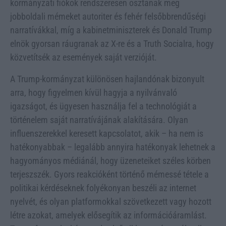
kormányzati fiókok rendszeresen osztanak meg
jobboldali mémeket autoriter és fehér felsőbbrendűségi
narratívákkal, míg a kabinetminiszterek és Donald Trump
elnök gyorsan ráugranak az X-re és a Truth Socialra, hogy
közvetítsék az események saját verzióját.
A Trump-kormányzat különösen hajlandónak bizonyult
arra, hogy figyelmen kívül hagyja a nyilvánvaló
igazságot, és ügyesen használja fel a technológiát a
történelem saját narratívájának alakítására. Olyan
influenszerekkel keresett kapcsolatot, akik – ha nem is
hatékonyabbak – legalább annyira hatékonyak lehetnek a
hagyományos médiánál, hogy üzeneteiket széles körben
terjeszszék. Gyors reakcióként történő mémessé tétele a
politikai kérdéseknek folyékonyan beszéli az internet
nyelvét, és olyan platformokkal szövetkezett vagy hozott
létre azokat, amelyek elősegítik az információáramlást.