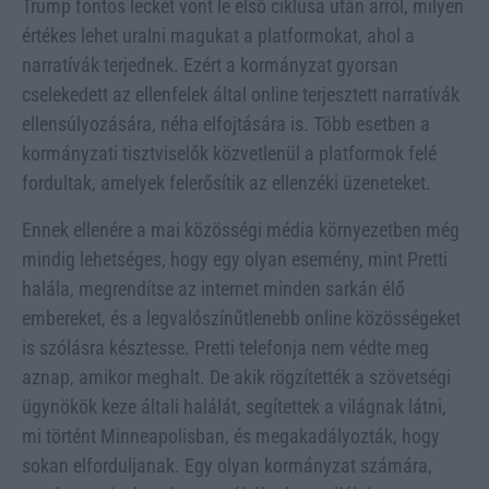
Trump fontos leckét vont le első ciklusa után arról, milyen
értékes lehet uralni magukat a platformokat, ahol a
narratívák terjednek. Ezért a kormányzat gyorsan
cselekedett az ellenfelek által online terjesztett narratívák
ellensúlyozására, néha elfojtására is. Több esetben a
kormányzati tisztviselők közvetlenül a platformok felé
fordultak, amelyek felerősítik az ellenzéki üzeneteket.
Ennek ellenére a mai közösségi média környezetben még
mindig lehetséges, hogy egy olyan esemény, mint Pretti
halála, megrendítse az internet minden sarkán élő
embereket, és a legvalószínűtlenebb online közösségeket
is szólásra késztesse. Pretti telefonja nem védte meg
aznap, amikor meghalt. De akik rögzítették a szövetségi
ügynökök keze általi halálát, segítettek a világnak látni,
mi történt Minneapolisban, és megakadályozták, hogy
sokan elforduljanak. Egy olyan kormányzat számára,