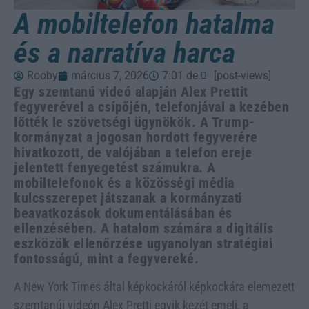
A mobiltelefon hatalma
és a narratíva harca
Rooby
március 7, 2026
7:01 de.
[post-views]
Egy szemtanú videó alapján Alex Prettit
fegyverével a csípőjén, telefonjával a kezében
lőtték le szövetségi ügynökök. A Trump-
kormányzat a jogosan hordott fegyverére
hivatkozott, de valójában a telefon ereje
jelentett fenyegetést számukra. A
mobiltelefonok és a közösségi média
kulcsszerepet játszanak a kormányzati
beavatkozások dokumentálásában és
ellenzésében. A hatalom számára a digitális
eszközök ellenőrzése ugyanolyan stratégiai
fontosságú, mint a fegyvereké.
A New York Times által képkockáról képkockára elemezett
szemtanúi videón Alex Pretti egyik kezét emeli, a