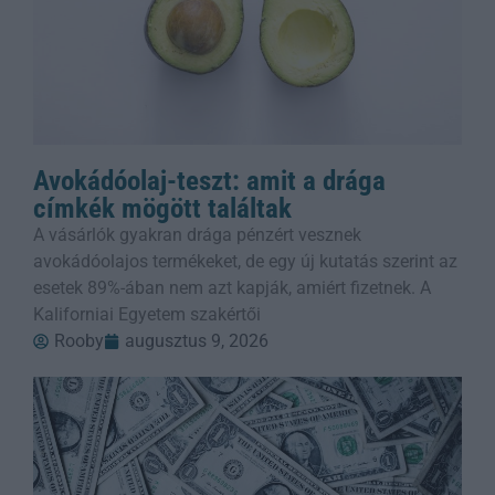
Avokádóolaj-teszt: amit a drága
címkék mögött találtak
A vásárlók gyakran drága pénzért vesznek
avokádóolajos termékeket, de egy új kutatás szerint az
esetek 89%-ában nem azt kapják, amiért fizetnek. A
Kaliforniai Egyetem szakértői
Rooby
augusztus 9, 2026