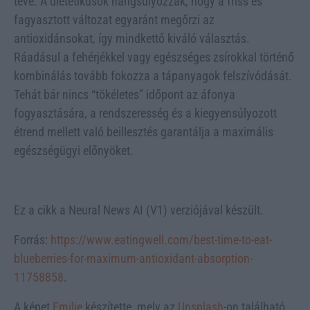
téve. A dietetikusok hangsúlyozzák, hogy a friss és
fagyasztott változat egyaránt megőrzi az
antioxidánsokat, így mindkettő kiváló választás.
Ráadásul a fehérjékkel vagy egészséges zsírokkal történő
kombinálás tovább fokozza a tápanyagok felszívódását.
Tehát bár nincs “tökéletes” időpont az áfonya
fogyasztására, a rendszeresség és a kiegyensúlyozott
étrend mellett való beillesztés garantálja a maximális
egészségügyi előnyöket.
Ez a cikk a Neural News AI (V1) verziójával készült.
Forrás:
https://www.eatingwell.com/best-time-to-eat-
blueberries-for-maximum-antioxidant-absorption-
11758858
.
A képet
Emilie
készítette, mely az
Unsplash
-on található.