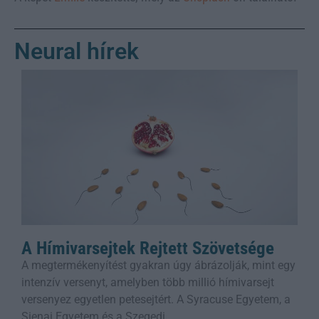
Neural hírek
A Hímivarsejtek Rejtett Szövetsége
A megtermékenyítést gyakran úgy ábrázolják, mint egy
intenzív versenyt, amelyben több millió hímivarsejt
versenyez egyetlen petesejtért. A Syracuse Egyetem, a
Sienai Egyetem és a Szegedi