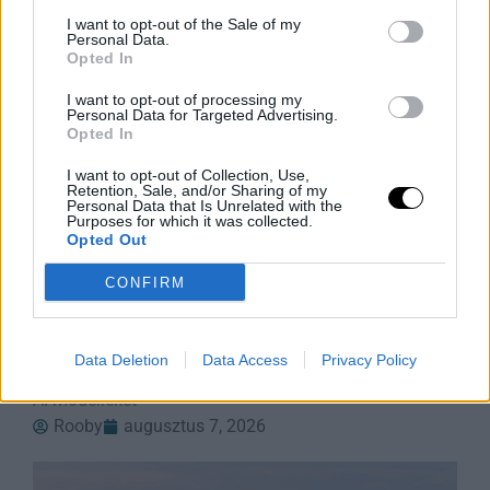
I want to opt-out of the Sale of my
Personal Data.
Opted In
I want to opt-out of processing my
Personal Data for Targeted Advertising.
Opted In
I want to opt-out of Collection, Use,
Retention, Sale, and/or Sharing of my
Personal Data that Is Unrelated with the
Purposes for which it was collected.
Opted Out
Robotteknológiai Diákgyőzelem a
CONFIRM
Mikroműanyagok Ellen
Glen Young, a 16-year-old feltette a nagy kérdést:
hogyan tanítsa meg autonóm tengeri teknős robotját
Data Deletion
Data Access
Privacy Policy
úszni? A kanadai fiú végül egy holografikus kamerát és
AI-modelleket
Rooby
augusztus 7, 2026