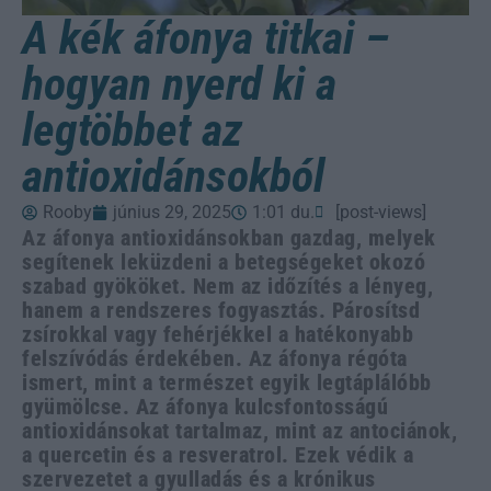
A kék áfonya titkai –
hogyan nyerd ki a
legtöbbet az
antioxidánsokból
Rooby
június 29, 2025
1:01 du.
[post-views]
Az áfonya antioxidánsokban gazdag, melyek
segítenek leküzdeni a betegségeket okozó
szabad gyököket. Nem az időzítés a lényeg,
hanem a rendszeres fogyasztás. Párosítsd
zsírokkal vagy fehérjékkel a hatékonyabb
felszívódás érdekében. Az áfonya régóta
ismert, mint a természet egyik legtáplálóbb
gyümölcse. Az áfonya kulcsfontosságú
antioxidánsokat tartalmaz, mint az antociánok,
a quercetin és a resveratrol. Ezek védik a
szervezetet a gyulladás és a krónikus