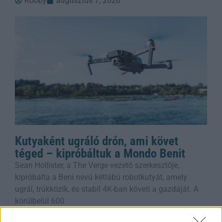
Rooby
augusztus 7, 2026
Kutyaként ugráló drón, ami követ
téged – kipróbáltuk a Mondo Benit
Sean Hollister, a The Verge vezető szerkesztője,
kipróbálta a Beni nevű kétlábú robotkutyát, amely
ugrál, trükközik, és stabil 4K-ban követi a gazdáját. A
körülbelül 600
Rooby
augusztus 7, 2026