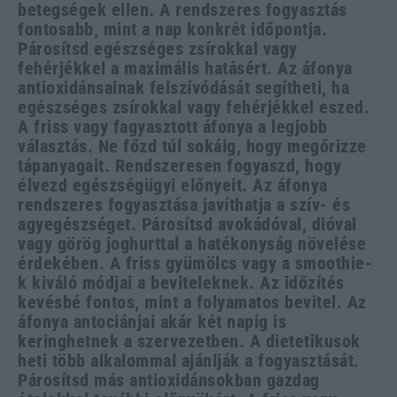
betegségek ellen. A rendszeres fogyasztás
fontosabb, mint a nap konkrét időpontja.
Párosítsd egészséges zsírokkal vagy
fehérjékkel a maximális hatásért. Az áfonya
antioxidánsainak felszívódását segítheti, ha
egészséges zsírokkal vagy fehérjékkel eszed.
A friss vagy fagyasztott áfonya a legjobb
választás. Ne főzd túl sokáig, hogy megőrizze
tápanyagait. Rendszeresen fogyaszd, hogy
élvezd egészségügyi előnyeit. Az áfonya
rendszeres fogyasztása javíthatja a szív- és
agyegészséget. Párosítsd avokádóval, dióval
vagy görög joghurttal a hatékonyság növelése
érdekében. A friss gyümölcs vagy a smoothie-
k kiváló módjai a beviteleknek. Az időzítés
kevésbé fontos, mint a folyamatos bevitel. Az
áfonya antociánjai akár két napig is
keringhetnek a szervezetben. A dietetikusok
heti több alkalommal ajánlják a fogyasztását.
Párosítsd más antioxidánsokban gazdag