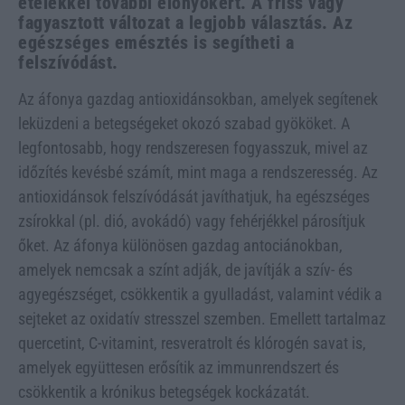
ételekkel további előnyökért. A friss vagy
fagyasztott változat a legjobb választás. Az
egészséges emésztés is segítheti a
felszívódást.
Az áfonya gazdag antioxidánsokban, amelyek segítenek
leküzdeni a betegségeket okozó szabad gyököket. A
legfontosabb, hogy rendszeresen fogyasszuk, mivel az
időzítés kevésbé számít, mint maga a rendszeresség. Az
antioxidánsok felszívódását javíthatjuk, ha egészséges
zsírokkal (pl. dió, avokádó) vagy fehérjékkel párosítjuk
őket. Az áfonya különösen gazdag antociánokban,
amelyek nemcsak a színt adják, de javítják a szív- és
agyegészséget, csökkentik a gyulladást, valamint védik a
sejteket az oxidatív stresszel szemben. Emellett tartalmaz
quercetint, C-vitamint, resveratrolt és klórogén savat is,
amelyek együttesen erősítik az immunrendszert és
csökkentik a krónikus betegségek kockázatát.