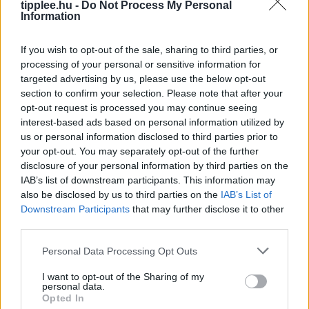
tipplee.hu -
Do Not Process My Personal
Information
If you wish to opt-out of the sale, sharing to third parties, or
processing of your personal or sensitive information for
targeted advertising by us, please use the below opt-out
section to confirm your selection. Please note that after your
opt-out request is processed you may continue seeing
interest-based ads based on personal information utilized by
us or personal information disclosed to third parties prior to
your opt-out. You may separately opt-out of the further
disclosure of your personal information by third parties on the
Barátság és Pénz? Így Maradjatok
IAB’s list of downstream participants. This information may
also be disclosed by us to third parties on the
IAB’s List of
Együtt Étkezési Döntéseknél
Downstream Participants
that may further disclose it to other
A barátok minden étkezést étteremben szeretnének
third parties.
lebonyolítani, ami komoly anyagi terhet jelenthet – de
hogyan őrizd meg a kapcsolatot anélkül, hogy
Personal Data Processing Opt Outs
tönkremennél? Ez a cikk
I want to opt-out of the Sharing of my
Rooby
augusztus 7, 2026
personal data.
Opted In