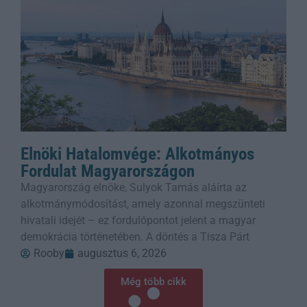
Elnöki Hatalomvége: Alkotmányos
Fordulat Magyarországon
Magyarország elnöke, Sulyok Tamás aláírta az
alkotmánymódosítást, amely azonnal megszünteti
hivatali idejét – ez fordulópontot jelent a magyar
demokrácia történetében. A döntés a Tisza Párt
Rooby
augusztus 6, 2026
Még több cikk