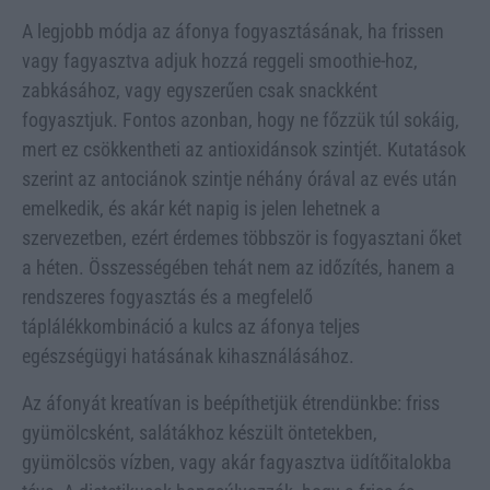
A legjobb módja az áfonya fogyasztásának, ha frissen
vagy fagyasztva adjuk hozzá reggeli smoothie-hoz,
zabkásához, vagy egyszerűen csak snackként
fogyasztjuk. Fontos azonban, hogy ne főzzük túl sokáig,
mert ez csökkentheti az antioxidánsok szintjét. Kutatások
szerint az antociánok szintje néhány órával az evés után
emelkedik, és akár két napig is jelen lehetnek a
szervezetben, ezért érdemes többször is fogyasztani őket
a héten. Összességében tehát nem az időzítés, hanem a
rendszeres fogyasztás és a megfelelő
táplálékkombináció a kulcs az áfonya teljes
egészségügyi hatásának kihasználásához.
Az áfonyát kreatívan is beépíthetjük étrendünkbe: friss
gyümölcsként, salátákhoz készült öntetekben,
gyümölcsös vízben, vagy akár fagyasztva üdítőitalokba