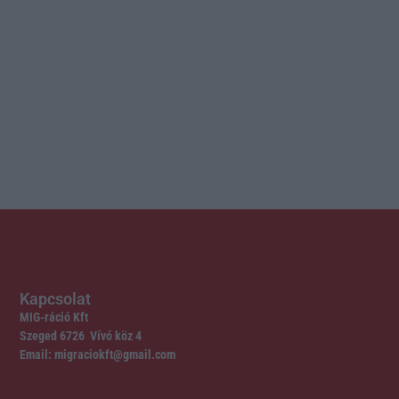
Kapcsolat
MIG-ráció Kft
Szeged 6726 Vívó köz 4
Email: migraciokft@gmail.com