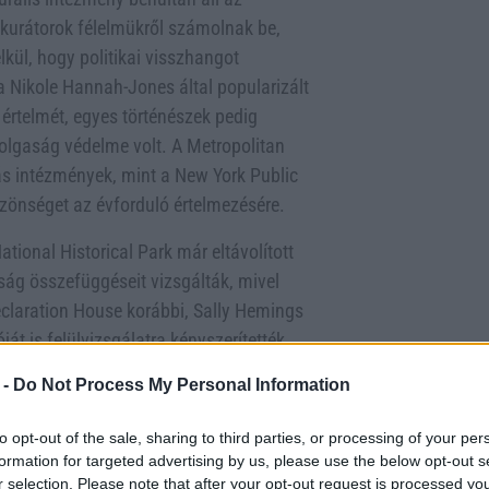
 kurátorok félelmükről számolnak be,
kül, hogy politikai visszhangot
a Nikole Hannah-Jones által popularizált
 értelmét, egyes történészek pedig
szolgaság védelme volt. A Metropolitan
ás intézmények, mint a New York Public
közönséget az évforduló értelmezésére.
ional Historical Park már eltávolított
ság összefüggéseit vizsgálták, mivel
eclaration House korábbi, Sally Hemings
át is felülvizsgálatra kényszerítették.
ntálják az eltávolítandó táblákat,
 -
Do Not Process My Personal Information
i ellenállást.
to opt-out of the sale, sharing to third parties, or processing of your per
k a történelem komplexitásával. A
formation for targeted advertising by us, please use the below opt-out s
nelem fordulópontjait mutatja be –
r selection. Please note that after your opt-out request is processed y