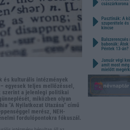
császárkorona 
Pasztinák: A k
szuperétele és
kincse
Balszerencsés 
babonák: Átok 
Péntek 13-án?
Január végi ker
amit most még 
mielőtt megérk
 és kulturális intézmények
– egyesek teljes mellőzéssel,
zerint a jelenlegi politikai
egünneplését, miközben olyan
phia "A Nyilatkozat Utazása" című
 éppenséggel merész, NEH-
ténelmi fordulópontokra fókuszál.
urális intézmény bénultan áll az