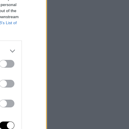
 personal
out of the
 downstream
B’s List of