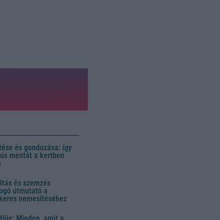
ése és gondozása: így
 dús mentát a kertben
n
ltás és szemzés
ogó útmutató a
ikeres nemesítéséhez
fője: Minden, amit a