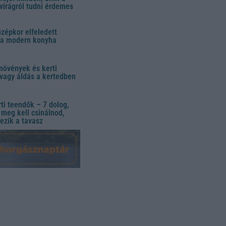
virágról tudni érdemes
özépkor elfeledett
 a modern konyha
növények és kerti
vagy áldás a kertedben
ti teendők – 7 dolog,
meg kell csinálnod,
ezik a tavasz