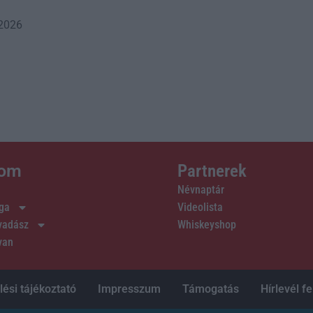
 2026
lom
Partnerek
Névnaptár
ága
Videolista
 vadász
Whiskeyshop
van
ési tájékoztató
Impresszum
Támogatás
Hírlevél fe