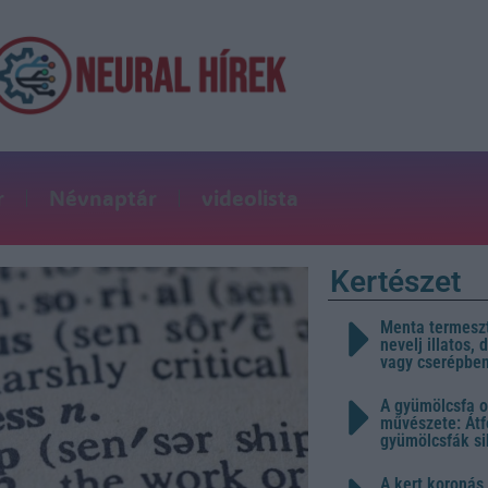
r
Névnaptár
videolista
Kertészet
Menta termeszt
nevelj illatos,
vagy cserépbe
A gyümölcsfa o
művészete: Átf
gyümölcsfák s
A kert koronás 