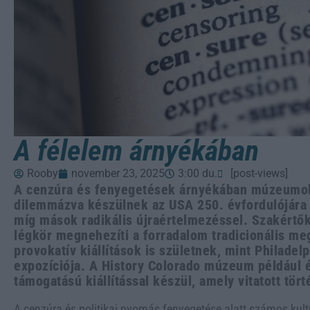
A félelem árnyékában
Rooby
november 23, 2025
3:00 du.
[post-views]
A cenzúra és fenyegetések árnyékában múzeumok
dilemmázva készülnek az USA 250. évfordulójára 
míg mások radikális újraértelmezéssel. Szakértők s
légkör megnehezíti a forradalom tradicionális m
provokatív kiállítások is születnek, mint Philadel
expozíciója. A History Colorado múzeum például
támogatású kiállítással készül, amely vitatott tör
A cenzúra és politikai nyomás fenyegetése alatt számos kult