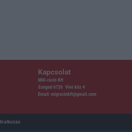
Kapcsolat
MIG-ráció Kft
Szeged 6726 Vívó köz 4
Email: migraciokft@gmail.com
liratkozás