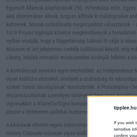
Egyesült Államok alapításának 250. évfordulója előtt. Egyes
akik dilemmában állnak, hogyan állítsák ki műtárgyaikat anél
keltsenek. Mások radikálisabb megközelítést választanak – 
1619 Projekt logikáját követve megkérdőjelezik a forradalom
nyíltan vitatják, hogy a függetlenségi háború fő célja a rab
Museum of Art jelképesen csekély kiállítással készül, míg m
Library, inkább interaktív módszerekkel kívánják felkérni a 
A kormányzati nyomás egyre érezhetőbb: az Independence Nat
olyan kiállítási elemeket, amelyek a szabadság és rabszolga
ezeket “romló ideológiának” minősítették. A Philadelphia-i D
leszármazottainak személyes történeteit bemutató installációj
Ugyanakkor a #SaveOurSigns kampány során polgárok dokume
tipplee.hu
jelezve a történelem politikai instrumentalizálásával szemben
If you wish 
A kihívások ellenére egyes intézmények bátran szembenézne
sensitive in
History Colorado múzeum olyan kiállítást nyit, amely a törté
confirm you