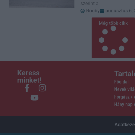
szerint a
Rooby
augusztus 6,
Még több cikk
Keress
Tarta
minket!
Főoldal
Nevek vil
horgász /
Hány nap 
Adatkezel