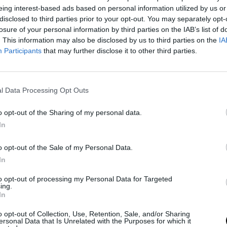
nyitott párbeszédet kezdeményez “az
eing interest-based ads based on personal information utilized by us or
disclosed to third parties prior to your opt-out. You may separately opt-
erican Revolution kiállítása pedig a
losure of your personal information by third parties on the IAB’s list of
n székét és Martin Luther King
. This information may also be disclosed by us to third parties on the
IA
ca évszázadokon át tartó utazás.
Participants
that may further disclose it to other third parties.
l Data Processing Opt Outs
o opt-out of the Sharing of my personal data.
at-was-the-american-revolution-for
.
In
ó.
o opt-out of the Sale of my Personal Data.
In
to opt-out of processing my Personal Data for Targeted
ing.
 Így Maradjatok Együtt
In
knél
o opt-out of Collection, Use, Retention, Sale, and/or Sharing
t étteremben szeretnének
ersonal Data that Is Unrelated with the Purposes for which it