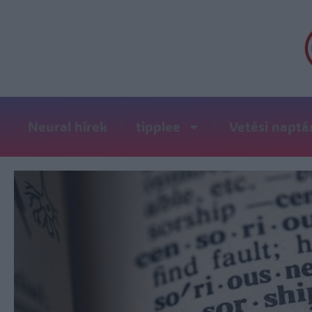
Neural hírek
tipplee
Vetési naptá