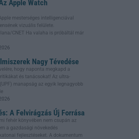
: Az Apple Watch
z Apple mesterséges intelligenciával
ensének vizuális felülete.
lana/CNET Ha valaha is próbáltál már
 2026
elmiszerek Nagy Tévedése
rlevelére, hogy naponta megkapd a
itikákat és tanácsokat! Az ultra-
k (UPF) manapság az egyik legnagyobb
de
 2026
és: A Felvirágzás Új Forrása
mi fehér könyvében nem csupán az
em a gazdasági növekedés
a katonai fejlesztéseket. A dokumentum