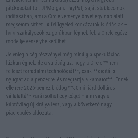
játékosokat (pl. JPMorgan, PayPal) saját stablecoinok
indításában, ami a Circle versenyelőnyét egy nap alatt
megsemmisítheti. A felügyeleti kockázatok is óriásiak –
ha a szabályozók szigorúbban lépnek fel, a Circle egész
modellje veszélybe kerülhet.
Jelenleg a cég részvényei még mindig a spekulációs
lázban égnek, de a valóság az, hogy a Circle **nem
fejleszt forradalmi technológiát**, csak **digitális
nyugtát ad a pénzedre, és megtartja a kamatot**. Ennek
ellenére 2025-ben ez blődög **50 milliárd dolláros
vállalattá** varázsolhat egy céget – ami vagy a
kriptóvilág új királya lesz, vagy a következő nagy
piacrepülés áldozata.