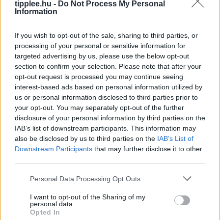
tipplee.hu -
Do Not Process My Personal
Information
Védelmi Fellendülés: A Felvirágzás Új
Forrása
If you wish to opt-out of the sale, sharing to third parties, or
processing of your personal or sensitive information for
Japán kormánya új védelmi fehér könyvében nem
targeted advertising by us, please use the below opt-out
csupán az ország védelmeként, hanem a gazdasági
section to confirm your selection. Please note that after your
növekedés motorjaként is beállítja a katonai
opt-out request is processed you may continue seeing
fejlesztéseket. A dokumentum szerint a
interest-based ads based on personal information utilized by
Rooby
augusztus 6, 2026
us or personal information disclosed to third parties prior to
your opt-out. You may separately opt-out of the further
disclosure of your personal information by third parties on the
IAB’s list of downstream participants. This information may
also be disclosed by us to third parties on the
IAB’s List of
Downstream Participants
that may further disclose it to other
third parties.
Personal Data Processing Opt Outs
I want to opt-out of the Sharing of my
personal data.
Opted In