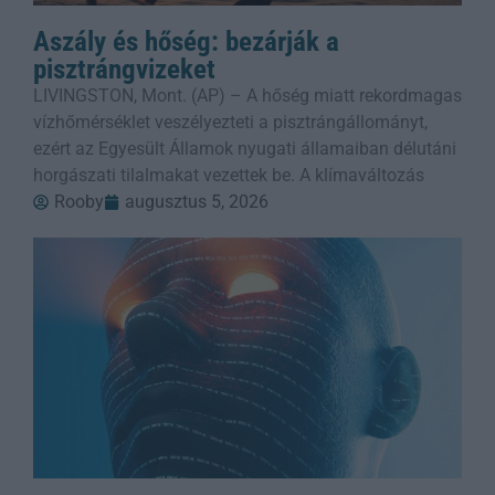
Aszály és hőség: bezárják a
pisztrángvizeket
LIVINGSTON, Mont. (AP) – A hőség miatt rekordmagas
vízhőmérséklet veszélyezteti a pisztrángállományt,
ezért az Egyesült Államok nyugati államaiban délutáni
horgászati tilalmakat vezettek be. A klímaváltozás
Rooby
augusztus 5, 2026