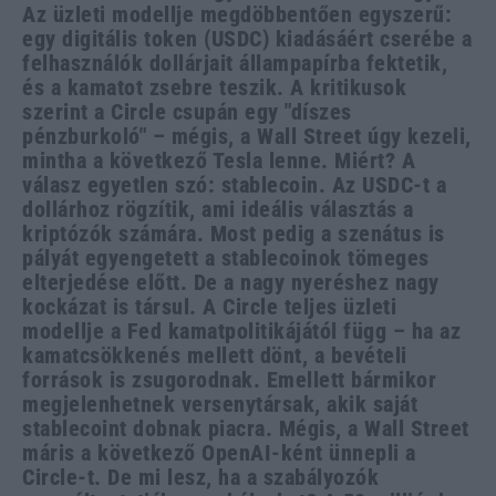
Az üzleti modellje megdöbbentően egyszerű:
egy digitális token (USDC) kiadásáért cserébe a
felhasználók dollárjait állampapírba fektetik,
és a kamatot zsebre teszik. A kritikusok
szerint a Circle csupán egy "díszes
pénzburkoló" – mégis, a Wall Street úgy kezeli,
mintha a következő Tesla lenne. Miért? A
válasz egyetlen szó: stablecoin. Az USDC-t a
dollárhoz rögzítik, ami ideális választás a
kriptózók számára. Most pedig a szenátus is
pályát egyengetett a stablecoinok tömeges
elterjedése előtt. De a nagy nyeréshez nagy
kockázat is társul. A Circle teljes üzleti
modellje a Fed kamatpolitikájától függ – ha az
kamatcsökkenés mellett dönt, a bevételi
források is zsugorodnak. Emellett bármikor
megjelenhetnek versenytársak, akik saját
stablecoint dobnak piacra. Mégis, a Wall Street
máris a következő OpenAI-ként ünnepli a
Circle-t. De mi lesz, ha a szabályozók