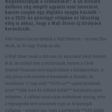
megváltoztatják a szabályokat? A 50 milliárd
dolláros cég mögött ugyanis nem innováció,
hanem csupán egy digitális nyugta húzódik –
és a 2025-ös pénzügyi világban ez látszólag
elég is ahhoz, hogy a Wall Street új királyává
koronázzák.
### Valami furcsa történik a Wall Street-en – és nem Elon
Musk, az AI vagy Trump az oka
A Wall Street ismét a dot-com láz korszakát idéző őrületet
él át, de ezúttal nem a techóriások, hanem a Circle
Internet Financial nevű kriptóvállalat a középpontban. A
cég június 5-én kezdett el kereskedni a tőzsdén, és
mindössze 11 nap alatt **675%-os** ugrást produkált,
ezzel **több mint 42 milliárd dollárt** hozzáadva piaci
értékéhez. A vállalat most olyan értékelésen mozog, mint
a legnagyobb tech-unicornok vagy az AI-iparágak
csillagjai – mindezt úgy, hogy a befektetők **295 dollárt