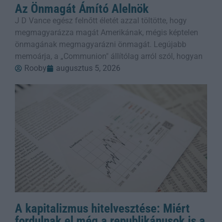
Az Önmagát Ámító Alelnök
J D Vance egész felnőtt életét azzal töltötte, hogy
megmagyarázza magát Amerikának, mégis képtelen
önmagának megmagyarázni önmagát. Legújabb
memoárja, a „Communion" állítólag arról szól, hogyan
Rooby
augusztus 5, 2026
A kapitalizmus hitelvesztése: Miért
fordulnak el még a republikánusok is a