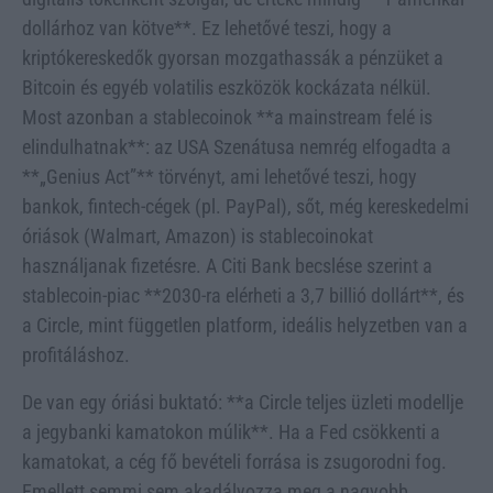
dollárhoz van kötve**. Ez lehetővé teszi, hogy a
kriptókereskedők gyorsan mozgathassák a pénzüket a
Bitcoin és egyéb volatilis eszközök kockázata nélkül.
Most azonban a stablecoinok **a mainstream felé is
elindulhatnak**: az USA Szenátusa nemrég elfogadta a
**„Genius Act”** törvényt, ami lehetővé teszi, hogy
bankok, fintech-cégek (pl. PayPal), sőt, még kereskedelmi
óriások (Walmart, Amazon) is stablecoinokat
használjanak fizetésre. A Citi Bank becslése szerint a
stablecoin-piac **2030-ra elérheti a 3,7 billió dollárt**, és
a Circle, mint független platform, ideális helyzetben van a
profitáláshoz.
De van egy óriási buktató: **a Circle teljes üzleti modellje
a jegybanki kamatokon múlik**. Ha a Fed csökkenti a
kamatokat, a cég fő bevételi forrása is zsugorodni fog.
Emellett semmi sem akadályozza meg a nagyobb