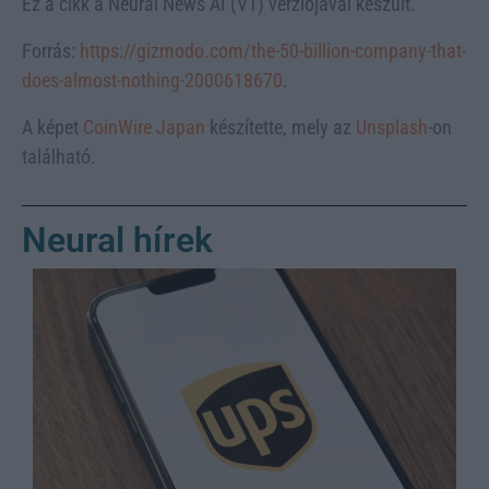
Ez a cikk a Neural News AI (V1) verziójával készült.
Forrás:
https://gizmodo.com/the-50-billion-company-that-
does-almost-nothing-2000618670
.
A képet
CoinWire Japan
készítette, mely az
Unsplash
-on
található.
Neural hírek