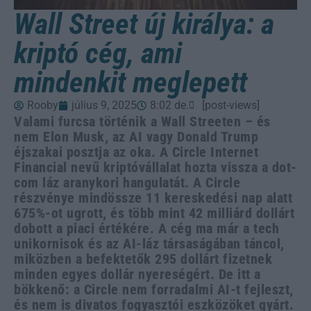
Wall Street új királya: a
kriptó cég, ami
mindenkit meglepett
Rooby
július 9, 2025
8:02 de.
[post-views]
Valami furcsa történik a Wall Streeten – és
nem Elon Musk, az AI vagy Donald Trump
éjszakai posztja az oka. A Circle Internet
Financial nevű kriptóvállalat hozta vissza a dot-
com láz aranykori hangulatát. A Circle
részvénye mindössze 11 kereskedési nap alatt
675%-ot ugrott, és több mint 42 milliárd dollárt
dobott a piaci értékére. A cég ma már a tech
unikornisok és az AI-láz társaságában táncol,
miközben a befektetők 295 dollárt fizetnek
minden egyes dollár nyereségért. De itt a
bökkenő: a Circle nem forradalmi AI-t fejleszt,
és nem is divatos fogyasztói eszközöket gyárt.