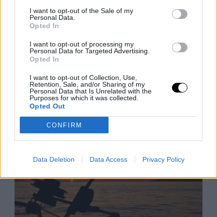
I want to opt-out of the Sale of my
Duna Rekord Alacsony Vízszintje:
Personal Data.
Bénul a Paksi Atomerőmű
Opted In
A Duna vízszintje rekordalacsony szintre süllyedt
I want to opt-out of processing my
Európa szárazsága miatt, ami miatt Magyarország
Personal Data for Targeted Advertising.
Opted In
kénytelen volt leállítani egyetlen atomerőművét, a
Paksi Atomerőművet. A szovjet korszakból származó
I want to opt-out of Collection, Use,
Retention, Sale, and/or Sharing of my
reaktorok
Personal Data that Is Unrelated with the
Rooby
augusztus 5, 2026
Purposes for which it was collected.
Opted Out
CONFIRM
Data Deletion
Data Access
Privacy Policy