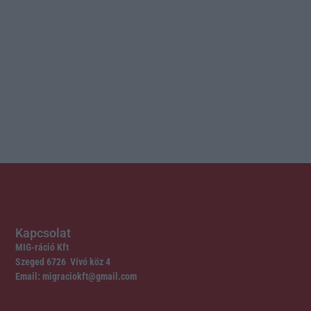
Kapcsolat
MIG-ráció Kft
Szeged 6726 Vívó köz 4
Email: migraciokft@gmail.com