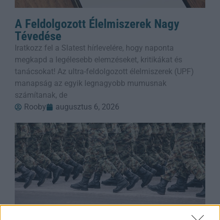
A Feldolgozott Élelmiszerek Nagy
Tévedése
Iratkozz fel a Slatest hírlevelére, hogy naponta
megkapd a legélesebb elemzéseket, kritikákat és
tanácsokat! Az ultra-feldolgozott élelmiszerek (UPF)
manapság az egyik legnagyobb mumusnak
számítanak, de
Rooby
augusztus 6, 2026