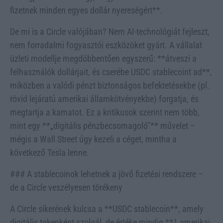
fizetnek minden egyes dollár nyereségért**.
De mi is a Circle valójában? Nem AI-technológiát fejleszt,
nem forradalmi fogyasztói eszközöket gyárt. A vállalat
üzleti modellje megdöbbentően egyszerű: **átveszi a
felhasználók dollárjait, és cserébe USDC stablecoint ad**,
miközben a valódi pénzt biztonságos befektetésekbe (pl.
rövid lejáratú amerikai államkötvényekbe) forgatja, és
megtartja a kamatot. Ez a kritikusok szerint nem több,
mint egy **„digitális pénzbecsomagoló”** művelet –
mégis a Wall Street úgy kezeli a céget, mintha a
következő Tesla lenne.
### A stablecoinok lehetnek a jövő fizetési rendszere –
de a Circle veszélyesen törékeny
A Circle sikerének kulcsa a **USDC stablecoin**, amely
digitális tokenként szolgál, de értéke mindig **1 amerikai