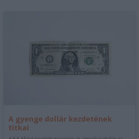
A gyenge dollár kezdetének
titkai
### Miért kezdett gyengén az amerikai dollár az