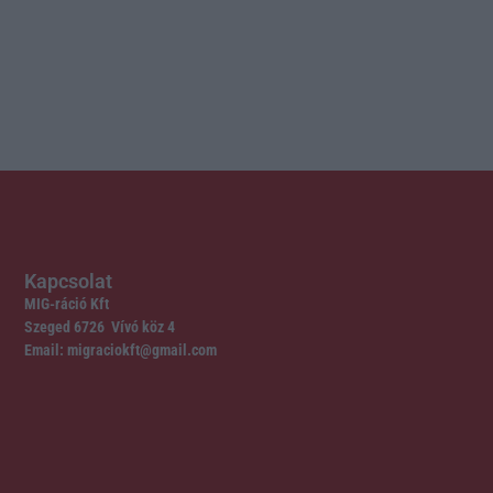
Kapcsolat
MIG-ráció Kft
Szeged 6726 Vívó köz 4
Email: migraciokft@gmail.com