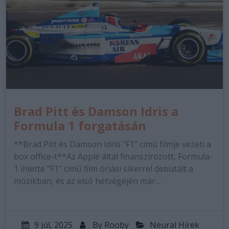
Brad Pitt és Damson Idris a
Formula 1 forgatásán
**Brad Pitt és Damson Idris "F1" című filmje vezeti a
box office-t**Az Apple által finanszírozott, Formula-
1 ihlette "F1" című film óriási sikerrel debütált a
mozikban, és az első hétvégéjén már…
9 júl, 2025
By
Rooby
Neural Hírek