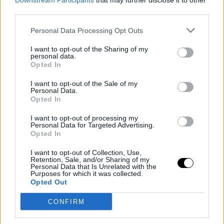
Downstream Participants
that may further disclose it to other
Az otthoni gazdálkodás titkai: a
third parties.
nők munkaereje és a
Personal Data Processing Opt Outs
mindennapi élet tudománya
I want to opt-out of the Sharing of my
personal data.
### A "Háztartástan" mint feminista ideológia és
Opted In
alapvető életvezetési tudásA "Háztartástan" vagy
"Család- és Fogyasztástudomány" – korábban
I want to opt-out of the Sale of my
Personal Data.
gyakran nevetség tárgya – valójában egy olyan
Opted In
tudományág, amely az élet alapvető készségeit…
I want to opt-out of processing my
Personal Data for Targeted Advertising.
Opted In
9 júl, 2025
By
Rooby
Neural Hírek
I want to opt-out of Collection, Use,
Retention, Sale, and/or Sharing of my
Personal Data that Is Unrelated with the
Purposes for which it was collected.
Opted Out
CONFIRM