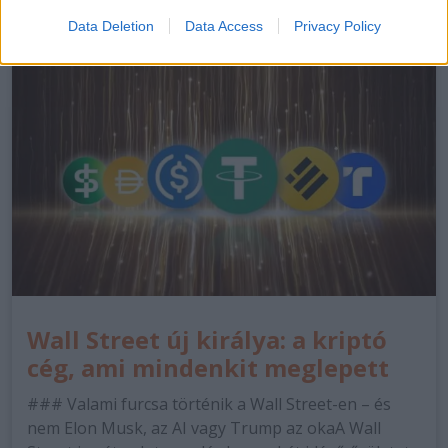
Data Deletion
Data Access
Privacy Policy
Wall Street új királya: a kriptó
cég, ami mindenkit meglepett
### Valami furcsa történik a Wall Street-en – és
nem Elon Musk, az AI vagy Trump az okaA Wall