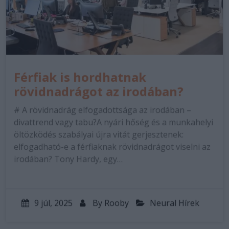
Férfiak is hordhatnak
rövidnadrágot az irodában?
# A rövidnadrág elfogadottsága az irodában –
divattrend vagy tabu?A nyári hőség és a munkahelyi
öltözködés szabályai újra vitát gerjesztenek:
elfogadható-e a férfiaknak rövidnadrágot viselni az
irodában? Tony Hardy, egy…
9 júl, 2025
By
Rooby
Neural Hírek