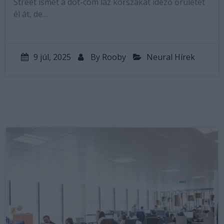
Street ismét a dot-com láz korszakát idéző őrületet
él át, de…
9 júl, 2025
By
Rooby
Neural Hírek