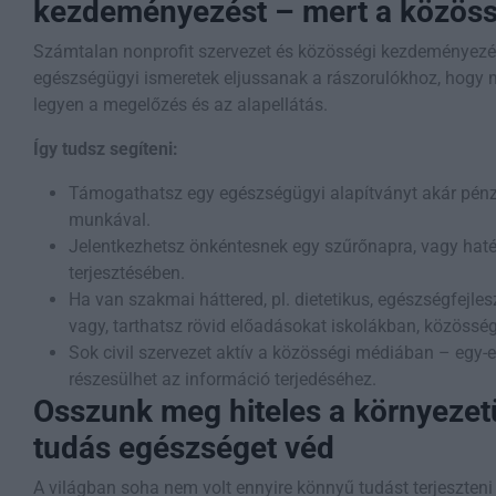
kezdeményezést – mert a közöss
Számtalan nonprofit szervezet és közösségi kezdeményezé
egészségügyi ismeretek eljussanak a rászorulókhoz, hogy 
legyen a megelőzés és az alapellátás.
Így tudsz segíteni:
Támogathatsz egy egészségügyi alapítványt akár pénz
munkával.
Jelentkezhetsz önkéntesnek egy szűrőnapra, vagy h
terjesztésében.
Ha van szakmai háttered, pl. dietetikus, egészségfejle
vagy, tarthatsz rövid előadásokat iskolákban, közössé
Sok civil szervezet aktív a közösségi médiában – egy
részesülhet az információ terjedéséhez.
Osszunk meg hiteles a környezet
tudás egészséget véd
A világban soha nem volt ennyire könnyű tudást terjeszteni –