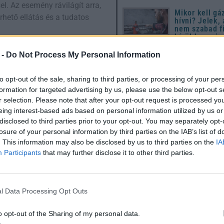
l. Az esemény rávilágít arra,
Mikor kell gá
hető ellátás és a tudatos
hívni? Jelek,
nem szabad f
kívül hagyni
ügyi világnap
 -
Do Not Process My Personal Information
10 dolog, ami
utál a húsvét
de senki nem
to opt-out of the sale, sharing to third parties, or processing of your per
formation for targeted advertising by us, please use the below opt-out s
n – mert a
Húsvét 2026: 
r selection. Please note that after your opt-out request is processed y
útmutató a
megújuláshoz
eing interest-based ads based on personal information utilized by us or
hagyományok
disclosed to third parties prior to your opt-out. You may separately opt-
modern ünnep
elyek célja a betegségek
losure of your personal information by third parties on the IAB’s list of
készülődéshe
gnózis kulcsfontosságú lehet
. This information may also be disclosed by us to third parties on the
IA
k
,
melanoma
vagy
vast
vagy
Participants
that may further disclose it to other third parties.
sek akár életmentő is lehet.
l Data Processing Opt Outs
k településen a napon mobil
Utónevek gyakorisága Magyar
o opt-out of the Sharing of my personal data.
ezen méréseket.
1967 – 2024