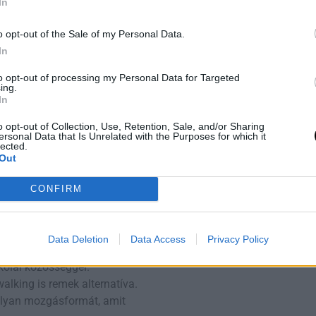
In
zterinszintünket – ezek
ünetet.
o opt-out of the Sale of my Personal Data.
ken (pl. citológia, HPV-
In
 45 év felett.
egőn – a
to opt-out of processing my Personal Data for Targeted
ing.
In
módszer az
o opt-out of Collection, Use, Retention, Sale, and/or Sharing
ersonal Data that Is Unrelated with the Purposes for which it
sú testmozgás
is​is ér
lected.
Out
iabétesz, valamint a
CONFIRM
n:
y közeli parkban vagy
Data Deletion
Data Access
Privacy Policy
kolai közösséggel.
walking is remek alternatíva.
olyan mozgásformát, amit