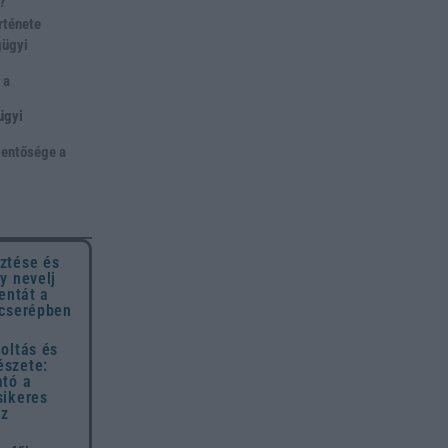
p?
rténete
gügyi
 a
ügyi
lentősége a
ztése és
y nevelj
entát a
 cserépben
oltás és
szete:
ató a
sikeres
ez