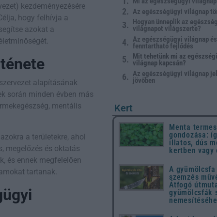
Mi az egészségügyi világna
vezet) kezdeményezésére
Az egészségügyi világnap tö
lja, hogy felhívja a
Hogyan ünneplik az egészsé
világnapot világszerte?
segítse azokat a
Az egészségügyi világnap és
életminőségét.
fenntartható fejlődés
Mit tehetünk mi az egészség
rténete
világnap kapcsán?
Az egészségügyi világnap je
jövőben
gszervezet alapításának
zedek során minden évben más
ermekegészség, mentális
Kert
Menta termes
gondozása: íg
azokra a területekre, ahol
illatos, dús m
s, megelőzés és oktatás
kertben vagy
ik, és ennek megfelelően
A gyümölcsfa 
ramokat tartanak.
szemzés művé
Átfogó útmut
gügyi
gyümölcsfák 
nemesítéséh