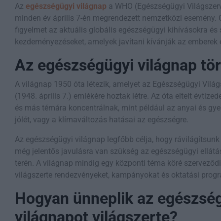
Az
egészségügyi világnap
a WHO (Egészségügyi Világszer
minden év április 7-én megrendezett nemzetközi esemény. Cé
figyelmet az aktuális globális egészségügyi kihívásokra és 
kezdeményezéseket, amelyek javítani kívánják az emberek 
Az egészségügyi világnap tö
A világnap 1950 óta létezik, amelyet az Egészségügyi Vilá
(1948. április 7.) emlékére hoztak létre. Az óta eltelt évti
és más témára koncentrálnak, mint például az anyai és gy
jólét, vagy a klímaváltozás hatásai az egészségre.
Az egészségügyi világnap legfőbb célja, hogy rávilágítsunk 
még jelentős javulásra van szükség az egészségügyi ellátá
terén. A világnap mindig egy központi téma köré szerveződ
világszerte rendezvényeket, kampányokat és oktatási prog
Hogyan ünneplik az egészsé
világnapot világszerte?