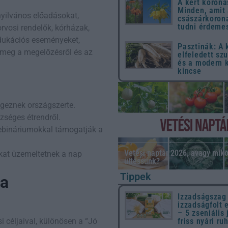
A kert koroná
Minden, amit
nyilvános előadásokat,
császárkorona
tudni érdeme
vosi rendelők, kórházak,
edukációs eseményeket,
Pasztinák: A
 meg a megelőzésről és az
elfeledett sz
és a modern 
kincse
égeznek országszerte.
zséges étrendről.
webináriumokkal támogatják a
Vetési naptár 2026, avagy miko
kat üzemeltetnek a nap
ültessünk?
Tippek
 a
Izzadságszag
izzadságfolt 
– 5 zseniális 
 céljaival, különösen a “Jó
friss nyári ru