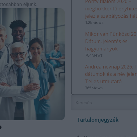
Ponty tilalom 2026 –
atosabban éljünk.
meghökkentő enyhítés
jelez a szabályozás há
1.2k views
Mikor van Pünkösd 20
Dátum, jelentés és
hagyományok
784 views
Andrea névnap 2026: T
dátumok és a név jele
Teljes útmutató
765 views
Tartalomjegyzék
?