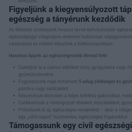
élvezünk.
Figyeljünk a kiegyensúlyozott táp
egészség a tányérunk kezdődik
Az étkezési szokásaink hosszú távon befolyásolják egészsé
egészségügyi világnapon érdemes tudatosan végiggondolni
vásárolunk és miként étkezünk a hétköznapokban.
Hasznos tippek az egészségesebb étrend felé:
Cseréljük le a cukros üdítőket vízre, gyógyteára vagy fr
gyümölcslevekre.
Fogyasszunk napi minimum
5 adag zöldséget és gyü
párolva vagy salátaként.
Részesítsük előnyben a teljes kiőrlésű gabonákat, rost
Csökkentsük a feldolgozott ételeket, készételeket, gyor
Próbáljunk ki új, egészséges recepteket – akár a világ
egy „zöld napot” húsmentes, egészséges fogásokkal.
Támogassunk egy civil egészség