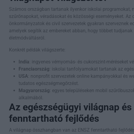
Számos országban tartanak ilyenkor iskolai programokat, 
szűrőnapokat, véradásokat és közösségi eseményeket. Az or
önkormányzatok és civil szervezetek gyakran szerveznek 
amelyek segítik az embereket abban, hogy többet tudjanak
életmódváltásról.
Konkrét példák világszerte:
India
: ingyenes vérnyomás- és cukorszint-méréseket v
Franciaország
: iskolai tanfolyamokat tartanak az egés
USA
: nonprofit szervezetek online kampányokkal és 
tudatos egészségmegőrzést.
Magyarország
: egyes településeken mobil szűrőbuszo
alkalmából.
Az egészségügyi világnap és
fenntartható fejlődés
A világnap összhangban van az ENSZ fenntartható fejlődési