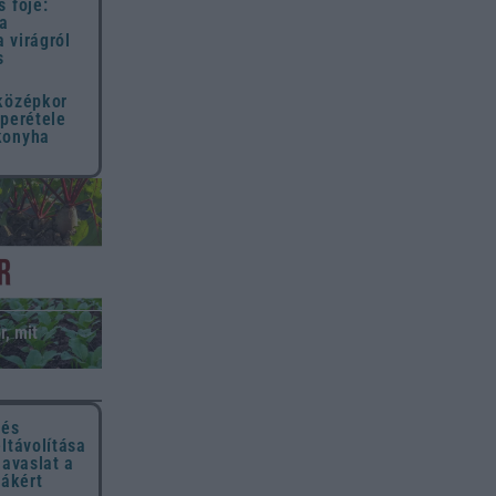
s fője:
 a
 virágról
s
 középkor
uperétele
konyha
r, mit
 és
eltávolítása
javaslat a
hákért