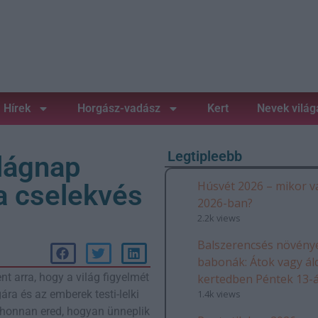
Hírek
Horgász-vadász
Kert
Nevek világ
Legtipleebb
lágnap
Húsvét 2026 – mikor v
a cselekvés
2026-ban?
2.2k views
Balszerencsés növénye
babonák: Átok vagy ál
t arra, hogy a világ figyelmét
kertedben Péntek 13-
1.4k views
ra és az emberek testi-lelki
p, honnan ered, hogyan ünneplik