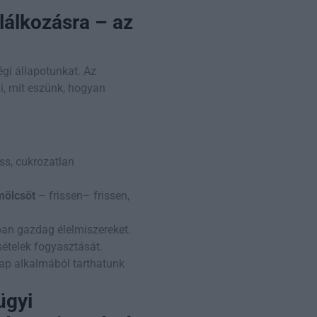
lálkozásra – az
gi állapotunkat. Az
, mit eszünk, hogyan
iss, cukrozatlan
mölcsöt
– frissen– frissen,
ban gazdag élelmiszereket.
sételek fogyasztását.
nap alkalmából tarthatunk
ügyi