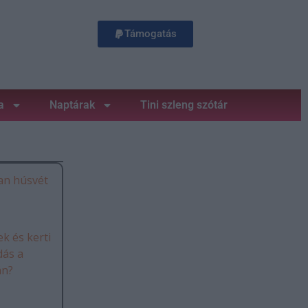
Támogatás
a
Naptárak
Tini szleng szótár
an húsvét
k és kerti
dás a
án?