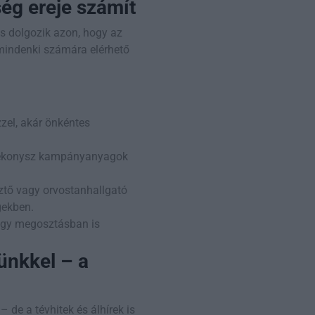
ég ereje számít
s dolgozik azon, hogy az
mindenki számára elérhető
zel, akár önkéntes
atékonysz kampányanyagok
sztő vagy orvostanhallgató
gekben.
-egy megosztásban is
ünkkel – a
 de a tévhitek és álhírek is