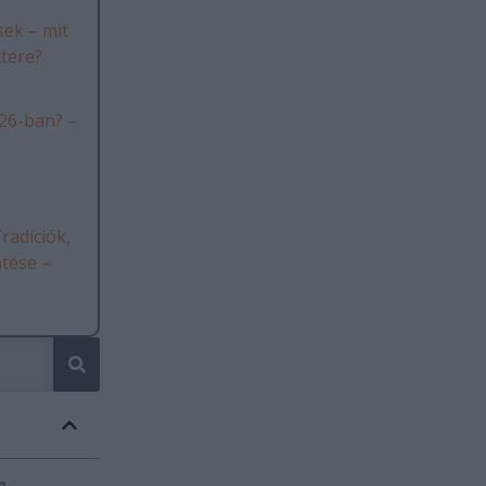
ek – mit
ttere?
26-ban? –
radíciók,
ntése –