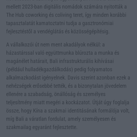
mellett 2023-ban digitális nomádok számára nyitották a
The Hub coworking és coliving teret, így minden korábbi
tapasztalatát kamatoztatni tudja a gasztronómiai
fejlesztéstől a vendéglátás és közösségépítésig.
A vállalkozói út nem ment akadályok nélkül: a
házastárssal való együttmunka blúrozta a munka és
magánélet határait, Bali infrastrukturális kihívásai
(például hulladékgazdálkodás) pedig folyamatos
alkalmazkodást igényelnek. Davis szerint azonban ezek a
nehézségek erősebbé tették, és a bizonytalan jövedelem
ellenére a szabadság, önállóság és személyes
teljesítmény miatt megéri a kockázatot. Útját úgy foglalja
össze, hogy Kína a szakmai identitásának formálója volt,
míg Bali a váratlan fordulat, amely személyesen és
szakmailag egyaránt fejlesztette.