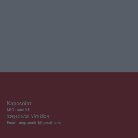
Kapcsolat
MIG-ráció Kft
Szeged 6726 Vívó köz 4
Email: migraciokft@gmail.com