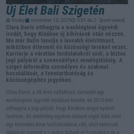
Új Élet Bali Szigetén
Rooby
november 10, 2025
5:01 du.
[post-views]
Clara Davis otthagyta a washingtoni ügyvédi
irodát, hogy Kínában új kihívások után nézzen.
Ma már Balin tanulja a lassabb életritmust,
miközben éttermét és közösségi tereket vezet.
Karrierje a váratlan fordulatokról szól, a biztos
jogi pályáról a szenvedélyes vendéglátásig. A
sziget átformálta személyes és szakmai
hozzáállását, a fenntarthatóság és
közösségépítés jegyében.
Clara Davis, a 38 éves vállalkozó, karrierjét egy
washingtoni ügyvédi irodában kezdte, de 2010-ben
otthagyta a jogi pályát, hogy Kínában angol nyelvet
tanítson. Az eredetileg egyéves kaland végül több mint
egy évtizedes kínai tartózkodássá vált, ahol nemcsak
diplomát szerzett a London School of Economics és a