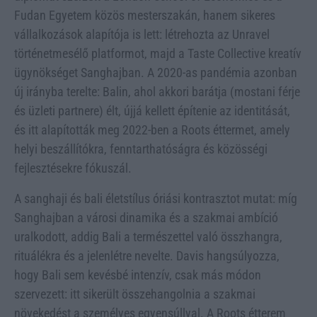
Fudan Egyetem közös mesterszakán, hanem sikeres
vállalkozások alapítója is lett: létrehozta az Unravel
történetmesélő platformot, majd a Taste Collective kreatív
ügynökséget Sanghajban. A 2020-as pandémia azonban
új irányba terelte: Balin, ahol akkori barátja (mostani férje
és üzleti partnere) élt, újjá kellett építenie az identitását,
és itt alapították meg 2022-ben a Roots éttermet, amely
helyi beszállítókra, fenntarthatóságra és közösségi
fejlesztésekre fókuszál.
A sanghaji és bali életstílus óriási kontrasztot mutat: míg
Sanghajban a városi dinamika és a szakmai ambíció
uralkodott, addig Bali a természettel való összhangra,
rituálékra és a jelenlétre nevelte. Davis hangsúlyozza,
hogy Bali sem kevésbé intenzív, csak más módon
szervezett: itt sikerült összehangolnia a szakmai
növekedést a személyes egyensúllyal. A Roots étterem