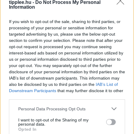
tipplee.hu -
Do Not Process My Personal
Information
If you wish to opt-out of the sale, sharing to third parties, or
Anker Prime Vezeték nélküli
processing of your personal or sensitive information for
Töltőállomás Árcsökkentésben
targeted advertising by us, please use the below opt-out
section to confirm your selection. Please note that after your
Ha rendet szeretnél tenni az éjjeliszekrényeden, és
opt-out request is processed you may continue seeing
egyszerre akár három kütyüt is gyorsan tölteni, az
interest-based ads based on personal information utilized by
Anker Prime vezeték nélküli töltőállomása erre a
us or personal information disclosed to third parties prior to
legjobb megoldás. A
your opt-out. You may separately opt-out of the further
Rooby
augusztus 4, 2026
disclosure of your personal information by third parties on the
IAB’s list of downstream participants. This information may
also be disclosed by us to third parties on the
IAB’s List of
Downstream Participants
that may further disclose it to other
third parties.
Personal Data Processing Opt Outs
I want to opt-out of the Sharing of my
personal data.
Opted In