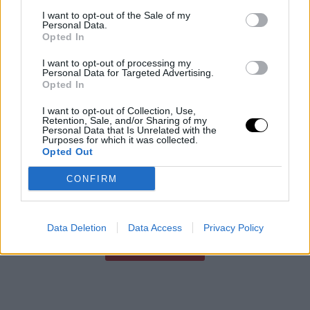
I want to opt-out of the Sale of my
Personal Data.
Opted In
A munka új szendvicse: a döntés és a
I want to opt-out of processing my
szállítás uralma
Personal Data for Targeted Advertising.
Opted In
George Leimer azonnal felismerte, amit a Yahoo
Finance-termékfőnökkel folytatott beszélgetés során
I want to opt-out of Collection, Use,
látott: a munka hamburgermodellje átalakul, ahol az AI
Retention, Sale, and/or Sharing of my
Personal Data that Is Unrelated with the
összenyomja a középső réteget, miközben a
Purposes for which it was collected.
Rooby
augusztus 4, 2026
Opted Out
CONFIRM
Még több cikk
Data Deletion
Data Access
Privacy Policy