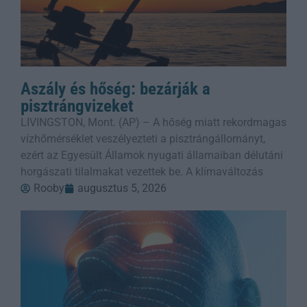
Aszály és hőség: bezárják a
pisztrángvizeket
LIVINGSTON, Mont. (AP) – A hőség miatt rekordmagas
vízhőmérséklet veszélyezteti a pisztrángállományt,
ezért az Egyesült Államok nyugati államaiban délutáni
horgászati tilalmakat vezettek be. A klímaváltozás
Rooby
augusztus 5, 2026