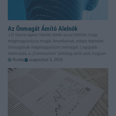
Az Önmagát Ámító Alelnök
J D Vance egész felnőtt életét azzal töltötte, hogy
megmagyarázza magát Amerikának, mégis képtelen
önmagának megmagyarázni önmagát. Legújabb
memoárja, a „Communion" állítólag arról szól, hogyan
Rooby
augusztus 5, 2026