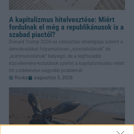
A kapitalizmus hitelvesztése: Miért
fordulnak el még a republikánusok is a
szabad piactól?
Donald Trump 2026-os választási stratégiája szerint a
demokratákat folyamatosan „szocialistának” és
„kommunistának” bélyegzi, de a legfrissebb
közvélemény-kutatások szerint a kapitalizmusba vetett
hit csökkenése nagyobb problémát
Rooby
augusztus 5, 2026