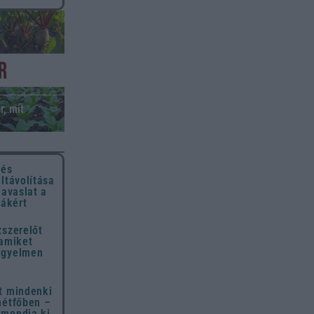
r, mit
 és
eltávolítása
javaslat a
hákért
zszerelőt
 amiket
igyelmen
t mindenki
hétfőben –
 mondja ki