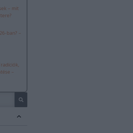
ek – mit
ttere?
26-ban? –
radíciók,
ntése –