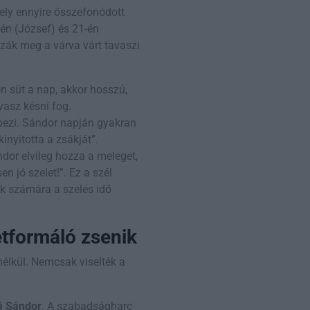
ly ennyire összefonódott
-én (József) és 21-én
zzák meg a várva várt tavaszi
n süt a nap, akkor hosszú,
vasz késni fog.
épezi. Sándor napján gyakran
inyitotta a zsákját”.
dor elvileg hozza a meleget,
en jó szelet!”. Ez a szél
dák számára a szeles idő
tformáló zsenik
nélkül. Nemcsak viselték a
i Sándor
. A szabadságharc