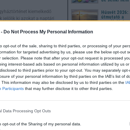
 egyháztörténet kiemelkedő
Húsvét 2026: 
útmutató a
jelölik ki azokat a naptári
megújuláshoz
e az ókori vértanúk
hagyományok
modern ünnep
 -
Do Not Process My Personal Information
készülődéshe
inek emléknapja az egyházi
to opt-out of the sale, sharing to third parties, or processing of your per
vnapi dátumunk forrása). Ő
formation for targeted advertising by us, please use the below opt-out s
niceai zsinat idején
r selection. Please note that after your opt-out request is processed y
eing interest-based ads based on personal information utilized by us or
nizmus tanításaival, és
disclosed to third parties prior to your opt-out. You may separately opt-
sztény közösség
losure of your personal information by third parties on the IAB’s list of
ette a Sándor nevet a
Utónevek gyakorisága Magyar
. This information may also be disclosed by us to third parties on the
IA
1967 – 2024
Participants
that may further disclose it to other third parties.
k egy kevésbé ismert, de
. Ő a 3. században élt, és
ek idején. Az egyház
l Data Processing Opt Outs
kes néprajzi összefüggés,
o opt-out of the Sharing of my personal data.
z ő ünnepe vált a