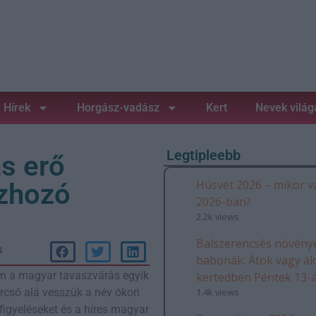
Hírek
Horgász-vadász
Kert
Nevek világ
Legtipleebb
as erő
Húsvét 2026 – mikor v
szhozó
2026-ban?
2.2k views
Balszerencsés növénye
s
babonák: Átok vagy ál
m a magyar tavaszvárás egyik
kertedben Péntek 13-
1.4k views
cső alá vesszük a név ókori
figyeléseket és a híres magyar