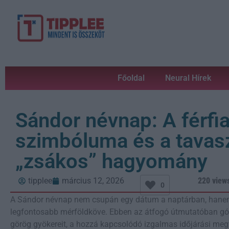
Főoldal
Neural Hírek
Sándor névnap: A férfi
szimbóluma és a tava
„zsákos” hagyomány
tipplee
március 12, 2026
220 view
0
A Sándor névnap nem csupán egy dátum a naptárban, hane
legfontosabb mérföldköve. Ebben az átfogó útmutatóban gór
görög gyökereit, a hozzá kapcsolódó izgalmas időjárási meg