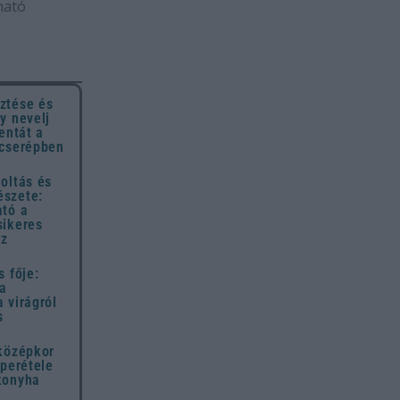
ható
ztése és
y nevelj
entát a
 cserépben
oltás és
szete:
ató a
sikeres
ez
s fője:
 a
 virágról
s
 középkor
uperétele
konyha