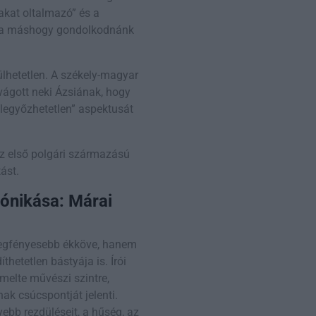
iakat oltalmazó” és a
e ma máshogy gondolkodnánk
hetetlen. A székely-magyar
 vágott neki Ázsiának, hogy
legyőzhetetlen” aspektusát
az első polgári származású
ást.
rónikása: Márai
legfényesebb ékköve, hanem
thetetlen bástyája is. Írói
melte művészi szintre,
ak csúcspontját jelenti.
ebb rezdüléseit, a hűség, az