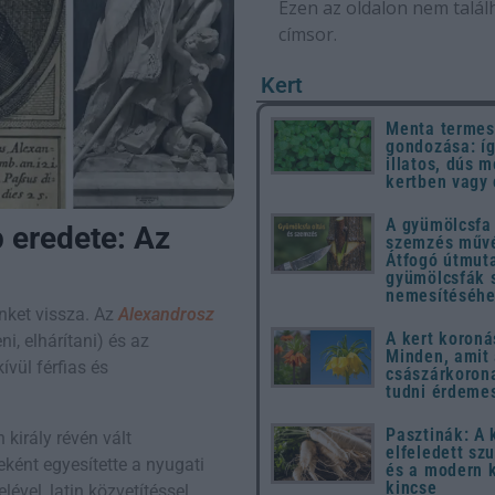
Ezen az oldalon nem talál
címsor.
Kert
Menta termes
gondozása: íg
illatos, dús m
kertben vagy
A gyümölcsfa 
 eredete: Az
szemzés művé
Átfogó útmut
gyümölcsfák 
nemesítéséh
nket vissza. Az
Alexandrosz
A kert koroná
i, elhárítani) és az
Minden, amit
ívül férfias és
császárkorona
tudni érdeme
Pasztinák: A
 király révén vált
elfeledett sz
ként egyesítette a nyugati
és a modern 
kincse
ével, latin közvetítéssel