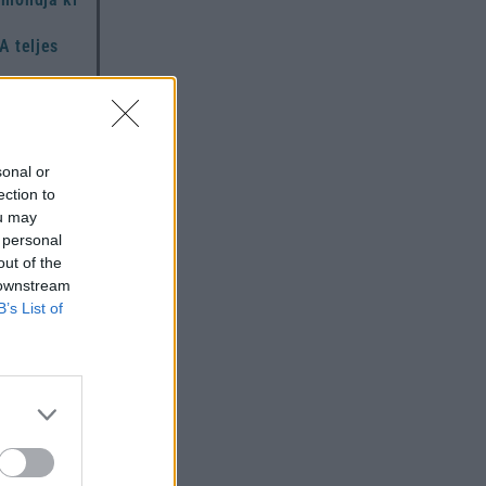
A teljes
,
hoz és
i
z
sonal or
ection to
ou may
 personal
out of the
 downstream
országon
B’s List of