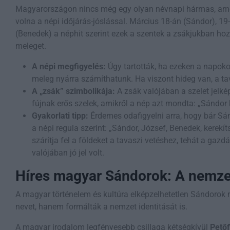
Magyarországon nincs még egy olyan névnapi hármas, ame
volna a népi időjárás-jóslással. Március 18-án (Sándor), 19
(Benedek) a néphit szerint ezek a szentek a zsákjukban ho
meleget.
A népi megfigyelés:
Úgy tartották, ha ezeken a napoko
meleg nyárra számíthatunk. Ha viszont hideg van, a ta
A „zsák” szimbolikája:
A zsák valójában a szelet jelk
fújnak erős szelek, amikről a nép azt mondta: „Sándor k
Gyakorlati tipp:
Érdemes odafigyelni arra, hogy bár Sán
a népi regula szerint: „Sándor, József, Benedek, kerekíts
szárítja fel a földeket a tavaszi vetéshez, tehát a gaz
valójában jó jel volt.
Híres magyar Sándorok: A nemze
A magyar történelem és kultúra elképzelhetetlen Sándorok 
nevet, hanem formálták a nemzet identitását is.
A magyar irodalom legfényesebb csillaga kétségkívül
Petőf