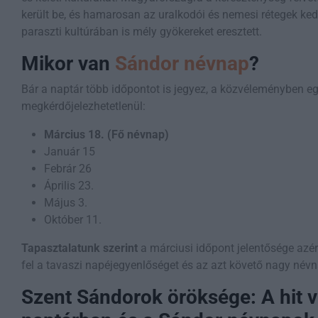
került be, és hamarosan az uralkodói és nemesi rétegek ked
paraszti kultúrában is mély gyökereket eresztett.
Mikor van
Sándor névnap
?
Bár a naptár több időpontot is jegyez, a közvéleményben e
megkérdőjelezhetetlenül:
Március 18. (Fő névnap)
Január 15
Febrár 26
Április 23.
Május 3.
Október 11.
Tapasztalatunk szerint
a márciusi időpont jelentősége azér
fel a tavaszi napéjegyenlőséget és az azt követő nagy névn
Szent Sándorok öröksége: A hit 