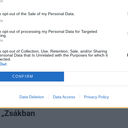
In
 emlékezet a tavaszváró
o opt-out of the Sale of my Personal Data.
, aki jeruzsálemi
In
re
(Gyümölcsoltó
to opt-out of processing my Personal Data for Targeted
év egyházi történetében.
ing.
In
lékét őrzi, aki az egyház
et, és szintén életét adta
o opt-out of Collection, Use, Retention, Sale, and/or Sharing
ersonal Data that Is Unrelated with the Purposes for which it
lected.
Out
et oltalmazó” – új, szakrális
em fegyveres harcot, hanem
CONFIRM
mikor tehát március 18-án
zt ünnepeljük, hanem egy
ról és az önfeláldozó
Data Deletion
Data Access
Privacy Policy
: „Zsákban