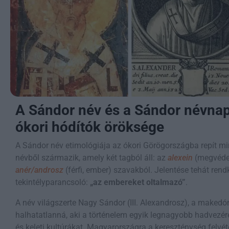
A Sándor név és a Sándor névnap
ókori hódítók öröksége
A Sándor név etimológiája az ókori Görögországba repít mi
névből származik, amely két tagból áll: az
alexein
(megvéden
anér/androsz
(férfi, ember) szavakból. Jelentése tehát rendk
tekintélyparancsoló:
„az embereket oltalmazó”
.
A név világszerte Nagy Sándor (III. Alexandrosz), a makedón
halhatatlanná, aki a történelem egyik legnagyobb hadvezére
és keleti kultúrákat. Magyarországra a kereszténység felvétel