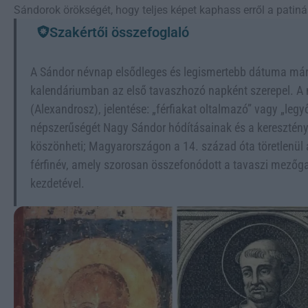
Sándorok örökségét, hogy teljes képet kaphass erről a patinás
Szakértői összefoglaló
A Sándor névnap elsődleges és legismertebb dátuma márc
kalendáriumban az első tavaszhozó napként szerepel. A 
(Alexandrosz), jelentése: „férfiakat oltalmazó” vagy „legy
népszerűségét Nagy Sándor hódításainak és a keresztény 
köszönheti; Magyarországon a 14. század óta töretlenül 
férfinév, amely szorosan összefonódott a tavaszi mező
kezdetével.