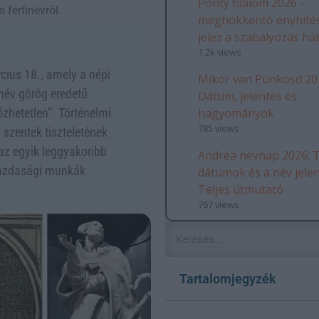
Ponty tilalom 2026 –
 férfinévről.
meghökkentő enyhítés
jelez a szabályozás há
1.2k views
ius 18., amely a népi
Mikor van Pünkösd 20
név görög eredetű
Dátum, jelentés és
hagyományok
őzhetetlen”. Történelmi
785 views
szentek tiszteletének
az egyik leggyakoribb
Andrea névnap 2026: T
gazdasági munkák
dátumok és a név jele
Teljes útmutató
767 views
Tartalomjegyzék