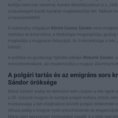
költője nemcsak verseivel, hanem életáldozatával is a „férf
szabadságért küzdő karakter megtestesítője lett. Nélkül
a hazaszeretetről.
A tudomány világában
Kőrösi Csoma Sándor
neve megkerül
nyelvész és könyvtáros, a tibetológia megalapítója, gyalog
megtalálja a magyarok őshazáját. Az ő elszántsága a név „
tükrözi.
A politikai és gazdasági fejlődés jelképe
Wekerle Sándor
, 
miniszterelnökünk, aki modernizálta a magyar államháztart
A polgári tartás és az emigráns sors k
Sándor öröksége
Márai Sándor alakja és életműve nem csupán a név egyik 
a 20. századi magyar és európai polgári kultúra utolsó, rendí
munkássága a két világháború közötti polgári értékrendet e
stílusa pedig a magyar nyelv precizitásának és eleganciáján
Márai nem egyszerűen történeteket mesélt; ő a lélek legmély