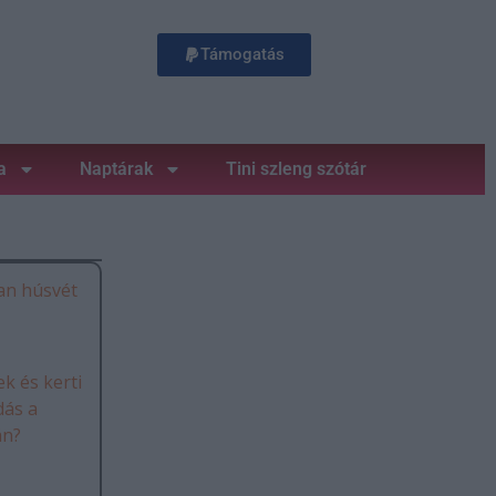
Támogatás
a
Naptárak
Tini szleng szótár
an húsvét
k és kerti
dás a
án?