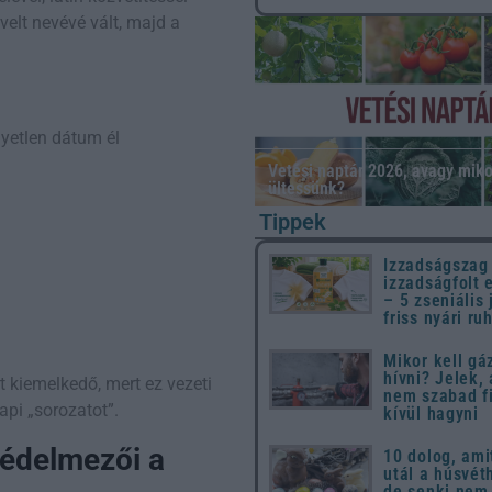
velt nevévé vált, majd a
gyetlen dátum él
Vetési naptár 2026, avagy miko
ültessünk?
Tippek
Izzadságszag
izzadságfolt 
– 5 zseniális 
friss nyári ru
Mikor kell gá
hívni? Jelek,
t kiemelkedő, mert ez vezeti
nem szabad f
api „sorozatot”.
kívül hagyni
védelmezői a
10 dolog, ami
utál a húsvét
de senki nem