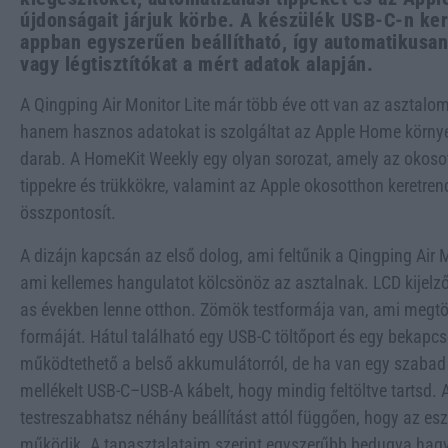
újdonságait járjuk körbe. A készülék USB-C-n ker
appban egyszerűen beállítható, így automatikusan
vagy légtisztítókat a mért adatok alapján.
A Qingping Air Monitor Lite már több éve ott van az asztalo
hanem hasznos adatokat is szolgáltat az Apple Home környe
darab. A HomeKit Weekly egy olyan sorozat, amely az okosot
tippekre és trükkökre, valamint az Apple okosotthon keretre
összpontosít.
A dizájn kapcsán az első dolog, ami feltűnik a Qingping Air M
ami kellemes hangulatot kölcsönöz az asztalnak. LCD kijelzőt
as években lenne otthon. Zömök testformája van, ami megtö
formáját. Hátul található egy USB-C töltőport és egy bekapcs
működtethető a belső akkumulátorról, de ha van egy szabad
mellékelt USB-C–USB-A kábelt, hogy mindig feltöltve tartsd
testreszabhatsz néhány beállítást attól függően, hogy az es
működik. A tapasztalataim szerint egyszerűbb bedugva hagy