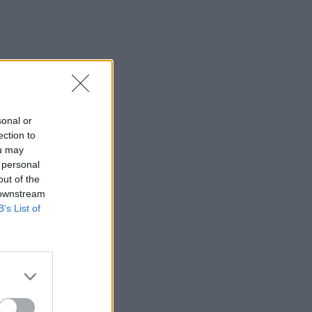
sonal or
ection to
ou may
 personal
out of the
 downstream
B’s List of