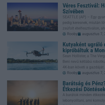
Véres Fesztivál: 
Szívében
SEATTLE (AP) – Egy gyanú
pedig keresnek, miután löv
zsúfolt ételfesztiválon, 
Rooby
augusztus 7,
Kutyaként ugráló 
kipróbáltuk a Mon
Sean Hollister, a The Verg
Beni nevű kétlábú robotkut
4K-ban követi a gazdáját.
Rooby
augusztus 7,
Barátság és Pénz?
Étkezési Döntése
A barátok minden étkezés
lebonyolítani, ami komoly