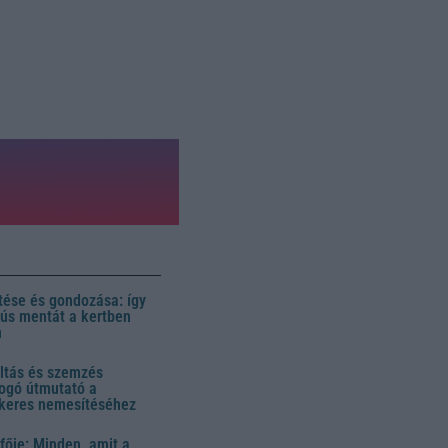
ése és gondozása: így
 dús mentát a kertben
n
ltás és szemzés
ogó útmutató a
ikeres nemesítéséhez
fője: Minden, amit a