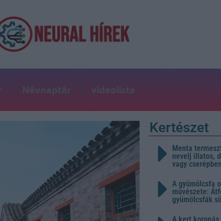
r
Névnaptár
videolista
Kertészet
Menta termeszt
nevelj illatos,
vagy cserépbe
A gyümölcsfa o
művészete: Átf
gyümölcsfák s
A kert koronás 