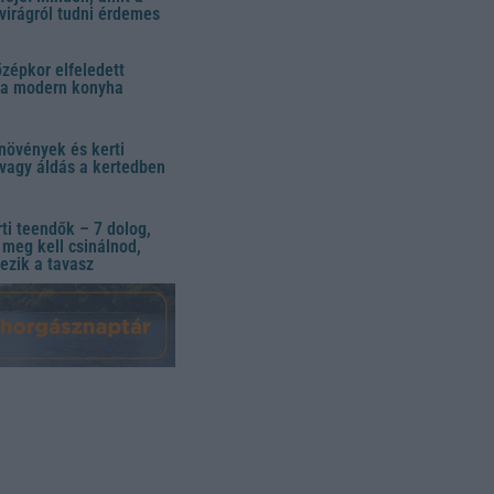
virágról tudni érdemes
özépkor elfeledett
 a modern konyha
növények és kerti
vagy áldás a kertedben
ti teendők – 7 dolog,
meg kell csinálnod,
ezik a tavasz