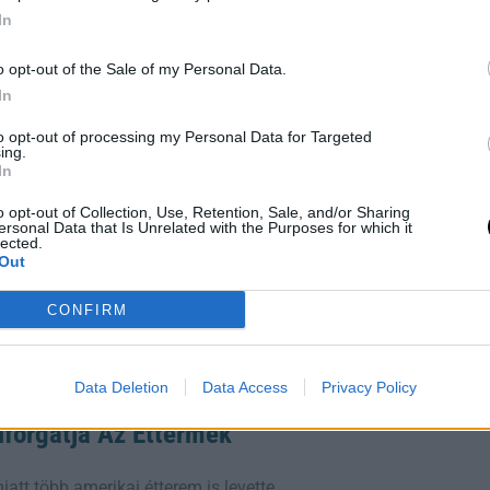
 eszköz, amit érdemes az asztalodon
In
imalista stílus között. Imádom, hogy van
sznál, és tökéletesen mutat az
o opt-out of the Sale of my Personal Data.
 a beltéri levegő mérésének, de az
In
ó az Amazonon.
to opt-out of processing my Personal Data for Targeted
ing.
In
o opt-out of Collection, Use, Retention, Sale, and/or Sharing
ersonal Data that Is Unrelated with the Purposes for which it
lected.
r-lite-2/
.
Out
tó.
CONFIRM
Data Deletion
Data Access
Privacy Policy
lforgatja Az Éttermek
iatt több amerikai étterem is levette