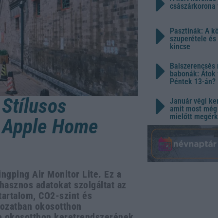
császárkorona 
Pasztinák: A k
szuperétele és
kincse
Balszerencsés 
babonák: Átok 
Péntek 13-án?
 Stílusos
Január végi ker
amit most még 
mielőtt megérk
z Apple Home
ngping Air Monitor Lite. Ez a
hasznos adatokat szolgáltat az
artalom, CO2-szint és
ozatban okosotthon
le okosotthon keretrendszerének