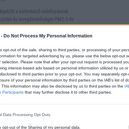
a kijelzőt a különböző mérőszámok
-szintet és levegőminőséget PM2.5 és
it kódot az Apple Home alkalmazásban
ened a Qingping iPhone alkalmazást a
 -
Do Not Process My Personal Information
z. Az alkalmazásban tudod módosítani a
et szeretnél.
to opt-out of the sale, sharing to third parties, or processing of your per
formation for targeted advertising by us, please use the below opt-out s
r selection. Please note that after your opt-out request is processed y
Home alkalmazást használom, hacsak
eing interest-based ads based on personal information utilized by us or
szobához, elkezdheted követni a
disclosed to third parties prior to your opt-out. You may separately opt-
at az adott zónában. Ha rendelkezel
losure of your personal information by third parties on the IAB’s list of
építhetsz, amelyek automatikusan
. This information may also be disclosed by us to third parties on the
IA
Participants
that may further disclose it to other third parties.
pján. Mára a házam minden szobájában
 családom által naponta belélegzett
an emlékeztetnek arra, mennyire fontos
l Data Processing Opt Outs
o opt-out of the Sharing of my personal data.