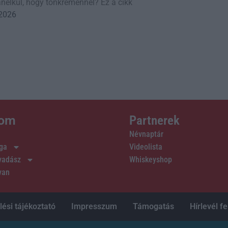
nélkül, hogy tönkremennél? Ez a cikk
 2026
lom
Partnerek
Névnaptár
ága
Videolista
 vadász
Whiskeyshop
van
ési tájékoztató
Impresszum
Támogatás
Hírlevél fe