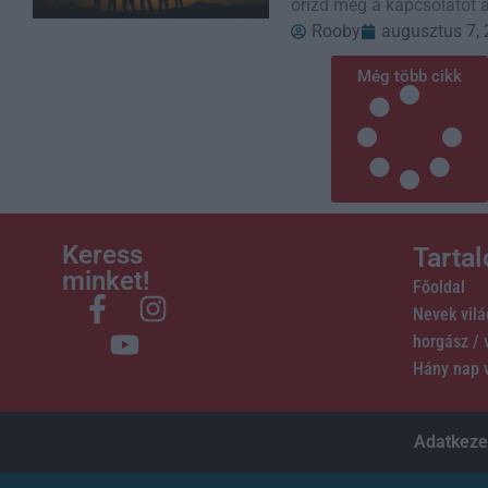
őrizd meg a kapcsolatot a
Rooby
augusztus 7,
Még több cikk
Keress
Tarta
minket!
Főoldal
Nevek vil
horgász /
Hány nap 
Adatkezel