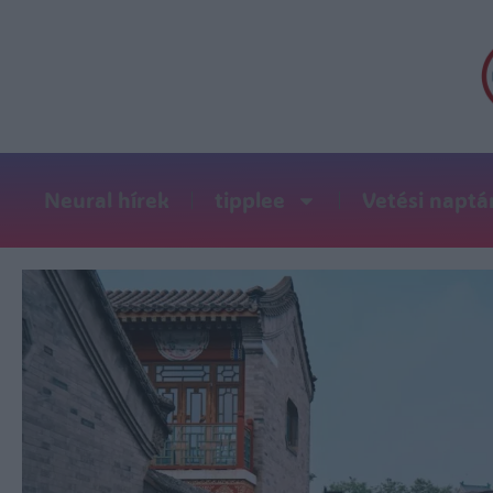
Neural hírek
tipplee
Vetési naptá