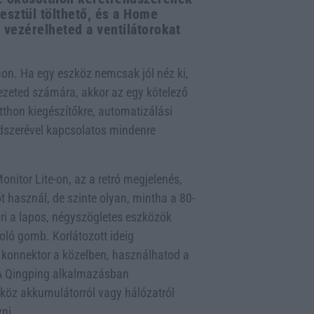
esztül tölthető, és a Home
 vezérelheted a ventilátorokat
mon. Ha egy eszköz nemcsak jól néz ki,
zeted számára, akkor az egy kötelező
thon kiegészítőkre, automatizálási
ndszerével kapcsolatos mindenre
onitor Lite-on, az a retró megjelenés,
 használ, de szinte olyan, mintha a 80-
ri a lapos, négyszögletes eszközök
oló gomb. Korlátozott ideig
 konnektor a közelben, használhatod a
. A Qingping alkalmazásban
zköz akkumulátorról vagy hálózatról
ni.