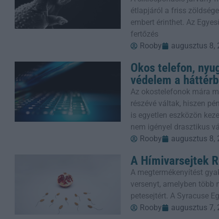
étlapjáról a friss zöldsé
embert érinthet. Az Egye
fertőzés
Rooby
augusztus 8,
Okos telefon, nyug
védelem a háttér
Az okostelefonok mára mi
részévé váltak, hiszen p
is egyetlen eszközön keze
nem igényel drasztikus v
Rooby
augusztus 8,
A Hímivarsejtek R
A megtermékenyítést gyak
versenyt, amelyben több m
petesejtért. A Syracuse E
Rooby
augusztus 7,