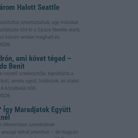
Három Halott Seattle
sítottat letartóztattak, egy másikat
öldözés tört ki a Space Needle alatti,
ahol három ember meghalt és
 2026
drón, ami követ téged –
do Benit
e vezető szerkesztője, kipróbálta a
yát, amely ugrál, trükközik, és stabil
 A körülbelül 600
 2026
 Így Maradjatok Együtt
knél
t étteremben szeretnének
 anyagi terhet jelenthet – de hogyan