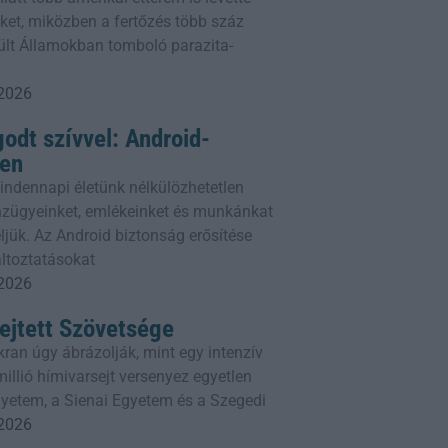
geket, miközben a fertőzés több száz
sült Államokban tomboló parazita-
 2026
odt szívvel: Android-
ben
ndennapi életünk nélkülözhetetlen
énzügyeinket, emlékeinket és munkánkat
ljük. Az Android biztonság erősítése
áltoztatásokat
 2026
ejtett Szövetsége
ran úgy ábrázolják, mint egy intenzív
illió hímivarsejt versenyez egyetlen
gyetem, a Sienai Egyetem és a Szegedi
 2026