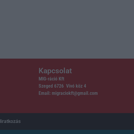
Kapcsolat
MIG-ráció Kft
Szeged 6726 Vívó köz 4
Email: migraciokft@gmail.com
liratkozás