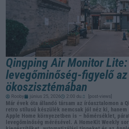
Qingping Air Monitor Lite:
levegőminőség-figyelő a
ökoszisztémában
Rooby
június 25, 2026
2:00 du.
[post-views]
Már évek óta állandó társam az íróasztalomon a Qi
retro stílusú készülék nemcsak jól néz ki, hanem 
Apple Home környezetben is – hőmérséklet, párat
levegőminőség mérésével. A HomeKit Weekly sor
kiegészítőket, automatizálási tippeket és az App