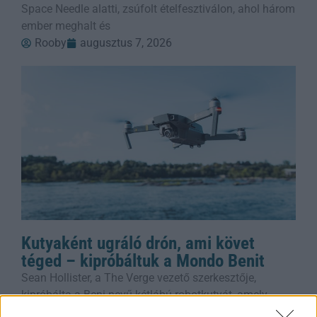
Space Needle alatti, zsúfolt ételfesztiválon, ahol három
ember meghalt és
Rooby
augusztus 7, 2026
Kutyaként ugráló drón, ami követ
téged – kipróbáltuk a Mondo Benit
Sean Hollister, a The Verge vezető szerkesztője,
kipróbálta a Beni nevű kétlábú robotkutyát, amely
ugrál, trükközik, és stabil 4K-ban követi a gazdáját. A