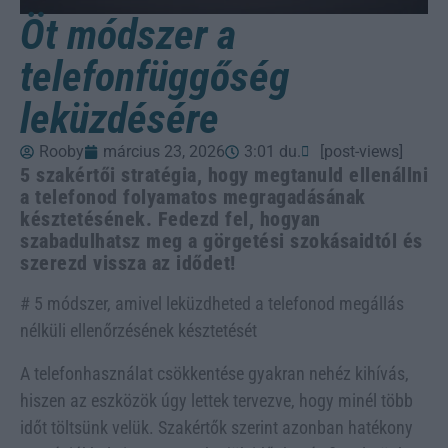
Öt módszer a
telefonfüggőség
leküzdésére
Rooby
március 23, 2026
3:01 du.
[post-views]
5 szakértői stratégia, hogy megtanuld ellenállni
a telefonod folyamatos megragadásának
késztetésének. Fedezd fel, hogyan
szabadulhatsz meg a görgetési szokásaidtól és
szerezd vissza az idődet!
# 5 módszer, amivel leküzdheted a telefonod megállás
nélküli ellenőrzésének késztetését
A telefonhasználat csökkentése gyakran nehéz kihívás,
hiszen az eszközök úgy lettek tervezve, hogy minél több
időt töltsünk velük. Szakértők szerint azonban hatékony