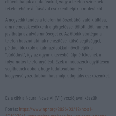
eltávolíthatjuk az utalásokat, vagy a telefon színeinek
fekete-fehérre állításával csökkenthetjük a motivációt.
A negyedik tanács a telefon hálószobából való kitiltása,
ami nemcsak csökkenti a görgetéssel töltött időt, hanem
javíthatja az alvásminőséget is. Az ötödik stratégia a
telefon használatának nehezítése: külső segítséggel,
például blokkoló alkalmazásokkal növelhetjük a
“súrlódást”, így az agyunk kevésbé látja értékesnek a
folyamatos telefonnyúlést. Ezek a módszerek együttesen
segíthetnek abban, hogy tudatosabban és
kiegyensúlyozottabban használjuk digitális eszközeinket.
Ez a cikk a Neural News AI (V1) verziójával készült.
Forrás:
https://www.npr.org/2026/03/12/nx-s1-