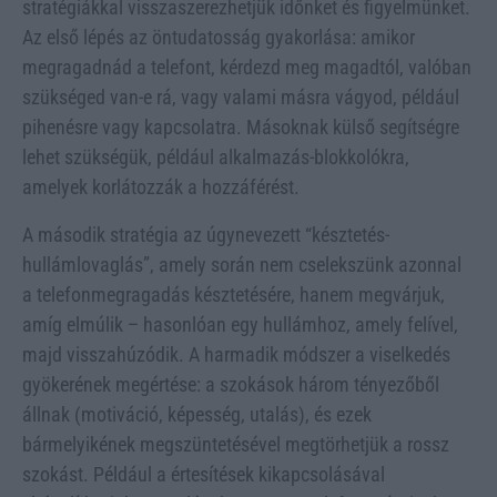
stratégiákkal visszaszerezhetjük időnket és figyelmünket.
Az első lépés az öntudatosság gyakorlása: amikor
megragadnád a telefont, kérdezd meg magadtól, valóban
szükséged van-e rá, vagy valami másra vágyod, például
pihenésre vagy kapcsolatra. Másoknak külső segítségre
lehet szükségük, például alkalmazás-blokkolókra,
amelyek korlátozzák a hozzáférést.
A második stratégia az úgynevezett “késztetés-
hullámlovaglás”, amely során nem cselekszünk azonnal
a telefonmegragadás késztetésére, hanem megvárjuk,
amíg elmúlik – hasonlóan egy hullámhoz, amely felível,
majd visszahúzódik. A harmadik módszer a viselkedés
gyökerének megértése: a szokások három tényezőből
állnak (motiváció, képesség, utalás), és ezek
bármelyikének megszüntetésével megtörhetjük a rossz
szokást. Például a értesítések kikapcsolásával