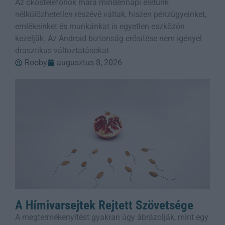
Az okostelefonok mára mindennapi életünk
nélkülözhetetlen részévé váltak, hiszen pénzügyeinket,
emlékeinket és munkánkat is egyetlen eszközön
kezeljük. Az Android biztonság erősítése nem igényel
drasztikus változtatásokat
Rooby
augusztus 8, 2026
A Hímivarsejtek Rejtett Szövetsége
A megtermékenyítést gyakran úgy ábrázolják, mint egy