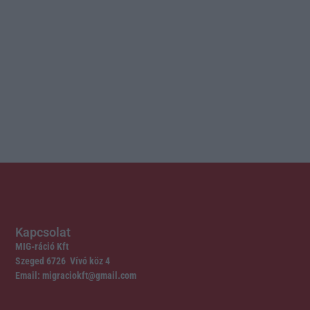
Kapcsolat
MIG-ráció Kft
Szeged 6726 Vívó köz 4
Email: migraciokft@gmail.com