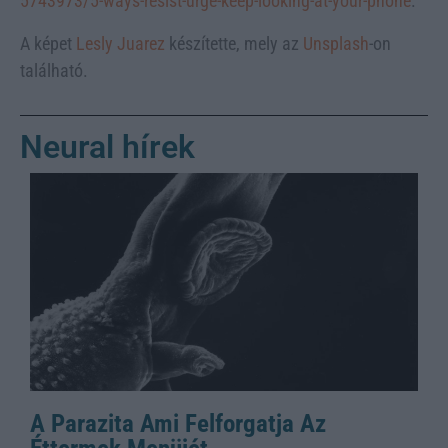
5743973/5-ways-resist-urge-keep-looking-at-your-phone
.
A képet
Lesly Juarez
készítette, mely az
Unsplash
-on
található.
Neural hírek
A Parazita Ami Felforgatja Az