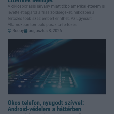
Éttermek Menüjét
A ciklosporiasis járvány miatt több amerikai étterem is
levette étlapjáról a friss zöldségeket, miközben a
fertőzés több száz embert érinthet. Az Egyesült
Államokban tomboló parazita-fertőzés
Rooby
augusztus 8, 2026
Okos telefon, nyugodt szívvel:
Android-védelem a háttérben