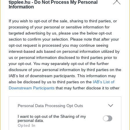
tipplee.hu -
Do Not Process My Personal
körülbelül 600
Information
Rooby
augusztus 7, 2026
If you wish to opt-out of the sale, sharing to third parties, or
processing of your personal or sensitive information for
targeted advertising by us, please use the below opt-out
section to confirm your selection. Please note that after your
opt-out request is processed you may continue seeing
interest-based ads based on personal information utilized by
us or personal information disclosed to third parties prior to
your opt-out. You may separately opt-out of the further
disclosure of your personal information by third parties on the
IAB’s list of downstream participants. This information may
also be disclosed by us to third parties on the
IAB’s List of
Downstream Participants
that may further disclose it to other
Barátság és Pénz? Így Maradjatok
third parties.
Együtt Étkezési Döntéseknél
Personal Data Processing Opt Outs
A barátok minden étkezést étteremben szeretnének
lebonyolítani, ami komoly anyagi terhet jelenthet – de
I want to opt-out of the Sharing of my
personal data.
hogyan őrizd meg a kapcsolatot anélkül, hogy
Opted In
tönkremennél? Ez a cikk